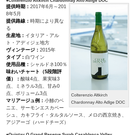
Colterenzio Altkirch Chardonnay Alto Adlge DOC
提供時期：
2017年6月～201
8年5月
提供路線：
時期により異な
る
生産地：
イタリア・アル
ト・アディジェ地方
ヴィンテージ：
2015年
タイプ：
白ワイン
使用品種：
シャルドネ100％
味わいチャート（5段階評
価）：
酸味4点、果実味3
点、ミネラル3点、甘み0
点、ボリューム3点
Colterenzio Altkirch
マリアージュ例：
小鯵のベ
Chardonnay Alto Adlge DOC
ニエ、サーモンエスカベー
シュ、カキフライ・タルタルソース、メロの西京焼き、
アジアーゴ（ハードチーズ）
Quintay Q Grand Reserve Syrah Casablanca Valley