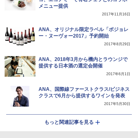
￥3,680
メニュー提供
2017年11月16日
ポインターライト 強力 小型 緑色/赤色/青紫色
USB充電式 高精度 超長距離照射 長時間使用
ANA、オリジナル限定ラベル「ボジョレ
可能 安全ロック付き 高安全性 金属製耐久 コ
ー・ヌーヴォー2017」予約開始
ンパクト多機能設計 持ち運び便利 アウトド
ア/オフィス/教育現場/展示会用 緑
2017年8月29日
￥1,180
ANA、2018年3月から機内とラウンジで
提供する日本酒の選定会開催
2017年6月1日
ANA、国際線ファーストクラス/ビジネス
クラスで6月から提供するワインを発表
2017年5月30日
もっと関連記事を見る