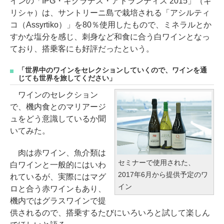
インの「IPG・キクラデス・アトランティス 2015」（ギ
リシャ）は、サントリーニ島で栽培される「アシルティ
コ（Assyrtiko）」を80％使用したもので、ミネラルとか
すかな塩分を感じ、刺身など和食に合う白ワインとなっ
ており、搭乗客にも好評だったという。
「世界中のワインをセレクションしていくので、ワインを通
じても世界を旅してください」
ワインのセレクション
で、機内食とのマリアージ
ュをどう意識しているか聞
いてみた。
肉は赤ワイン、魚介類は
セミナーで使用された、
白ワインと一般的にはいわ
2017年6月から提供予定のワ
れているが、実際にはマグ
イン
ロと合う赤ワインもあり、
機内ではグラスワインで提
供されるので、搭乗するたびにいろいろと試して楽しん