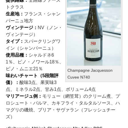
提供路線：
全路線ファース
トクラス
生産地：
フランス・シャン
パーニュ地方
ヴィンテージ：
NV（ノン・
ヴィンテージ）
タイプ：
スパークリングワ
イン（シャンパーニュ）
使用品種：
シャルドネ6
1％、ピノ・ノワール18％、
ピノ・ムニエ21％
Champagne Jacquesson
味わいチャート（5段階評
Cuvee N740
価）：
酸味3点、果実味3
点、ミネラル2点、甘み1点、ボリューム4点
マリアージュ例：
モリュー（網笠茸）のクリーム煮、プ
ロシュート・パルマ、カキフライ・タルタルソース、ハ
マグリの磯焼、ブリア・サヴァラン（フレッシュチー
ズ）