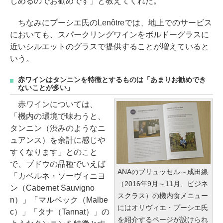
しめるのでお勧めです」と教えてくれた。
ちなみにプーシエ氏のLenôtreでは、地上でのサービス
においても、スパークリングワインをボルドーグラスに
近いシルエットのグラスで提供することが増えていると
いう。
赤ワインはタンニンを特徴とするものは「あまりお勧めでき
ないことが多い」
赤ワインについては、
「機内の環境で味わうと、
タンニン（渋みのようなニ
ュアンス）を余計に感じや
すくなります」とのこと
で、ブドウの品種でいえば
ANAのブリュッセル～成田線
「カベルネ・ソーヴィニヨ
（2016年9月～11月、ビジネ
ン（Cabernet Sauvigno
スクラス）の機内食メニュー
n）」「マルベック（Malbe
にはオリヴィエ・プーシエ氏
c）」「タナ（Tannat）」の
を紹介するページが設けられ