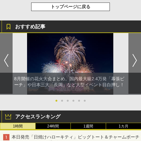
トップページに戻る
おすすめ記事
8月開催の花火大会まとめ。国内最大級2.4万発「幕張ビ
ーチ」や日本三大「長岡」など大型イベント目白押し！
●
●
●
●
●
●
アクセスランキング
1時間
24時間
1週間
1カ月
本日発売「日焼けハローキティ」ビッグトート＆チャームポーチ