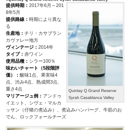
提供時期：
2017年6月～201
8年5月
提供路線：
時期により異な
る
生産地：
チリ・カサブラン
カヴァレー地方
ヴィンテージ：
2014年
タイプ：
赤ワイン
使用品種：
シラー100％
味わいチャート（5段階評
価）：
酸味1点、果実味4
点、渋み4点、熟成間3点、
重さ4点
Quintay Q Grand Reserve
マリアージュ例：
アンドゥ
Syrah Casablanca Valley
イエット、シヴェ・マルカ
ッサン（仔猪の煮込み）、煮込みハンバーグ、牛筋のお
でん、ロックフォールチーズ