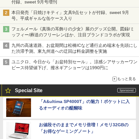
付録、sweet 9月号増刊
本日発売「日焼けキティ」文具9点セットが付録、sweet 9月
号。平成ギャルな缶ケース入り
フェルメール《真珠の耳飾りの少女》展のグッズ公開。図録/ミ
ッフィー/葬送のフリーレンほか、注目ブランドコラボが実現
九州の高速道路、お盆期間は松橋ICなど通行止め端末を先頭にし
た渋滞予測。東九州道への迂回は料金調整を実施
ユニクロ、今日から「お盆特別セール」。涼感シアサッカーワン
ピース待望値下げ、撥水ギアショーツは1990円に
もっと見る
Special Site
「A&ultima SP4000T」の魅力！ポケットに入
るオーディオの醍醐味
お値段そのままでメモリ倍増！メモリ32GBの
「お得なゲーミングノート」