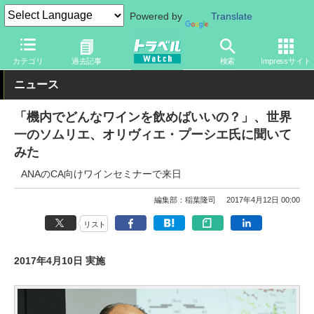
Powered by
Translate
トラベル Watch
地域
海外旅行
ヨーロッパ
カテゴリ
過去記事
検索
Impressサイト
ニュース
「機内でどんなワインを飲めばいいの？」、世界
一のソムリエ、オリヴィエ・プーシエ氏に聞いて
みた
ANAのCA向けワインセミナーで来日
編集部：稲葉隆司
2017年4月12日 00:00
リスト
2017年4月10日 実施