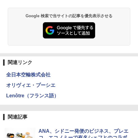
Google 検索で当サイトの記事を優先表示させる
GRANDOOR ステンレス保冷剤 2個セット 2
026リニューアル 急速冷凍 空間倍増 衛生的
コンパクト 保冷力長持ち
￥2,980
Across やわらか保冷剤 日本製 固まらない 1
1cm ソフト 2個セット (2個セット)
関連リンク
￥680
全日本空輸株式会社
オリヴィエ・プーシエ
熊撃退スプレー 熊よけスプレー 熊スプレー
Lenôtre（フランス語）
【日本企業販売】超強力クマ対策スプレー 30
0ml（連続噴射30秒）110ml（連続噴射15
秒）射程5～10m 安全ロック搭載 携帯収納袋
付き ヒグマ・イノシシ対策 自治体・教育機
関連記事
関の購入実績 登山・キャンプ・アウトドア・
防災用品 長期保存可能 緊急時用 日本国内発
ANA、シドニー発便のビジネス、プレエ
送
コ、エコノミーで有名シェフとのコラボ