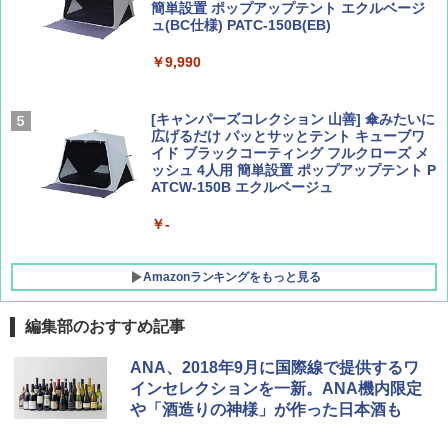
簡単設置 ポップアップテント エクルベージ
サライ 2026年 9月号 [雑誌]
04 地球の歩き方 島旅 利尻 礼文 天売島 焼尻
ュ(BC仕様) PATC-150B(EB)
島 5訂版
￥600
￥9,990
￥1,833
[キャンパーズコレクション 山善] 傘みたいに
広げるだけ パッとサッとテント キューブワ
イド ブラックコーティング フルクローズ メ
ッシュ 4人用 簡単設置 ポップアップテント P
ATCW-150B エクルベージュ
￥-
Amazonランキングをもっと見る
編集部のおすすめ記事
DEWEL パラソル 大型 ビーチ アウトドアパ
ANA、2018年9月に国際線で提供するワ
ラソル ガーデン サイトシート付 折りたたみ
インセレクションを一新。ANA機内限定
防水 UVカット 4段階高さ調整 軽量 収納袋付
や「酒造りの神様」が作った日本酒も
き
￥6,459