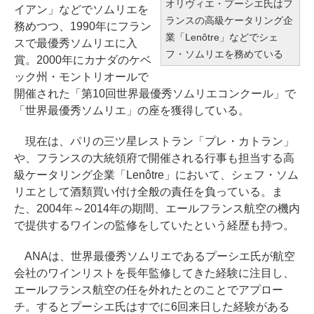
オリヴィエ・プーシエ氏はフ
イアン」などでソムリエを
ランスの高級ケータリング企
務めつつ、1990年にフラン
業「Lenôtre」などでシェ
スで最優秀ソムリエに入
フ・ソムリエを務めている
賞。2000年にカナダのケベ
ック州・モントリオールで
開催された「第10回世界最優秀ソムリエコンクール」で
「世界最優秀ソムリエ」の座を獲得している。
現在は、パリの三ツ星レストラン「プレ・カトラン」
や、フランスの大統領府で開催される行事も担当する高
級ケータリング企業「Lenôtre」において、シェフ・ソム
リエとして酒類買い付け全般の責任を負っている。ま
た、2004年～2014年の期間、エールフランス航空の機内
で提供するワインの監修をしていたという経歴も持つ。
ANAは、世界最優秀ソムリエであるプーシエ氏が航空
会社のワインリストを長年監修してきた経験に注目し、
エールフランス航空の任を外れたとのことでアプロー
チ。するとプーシエ氏はすでに6回来日した経験がある