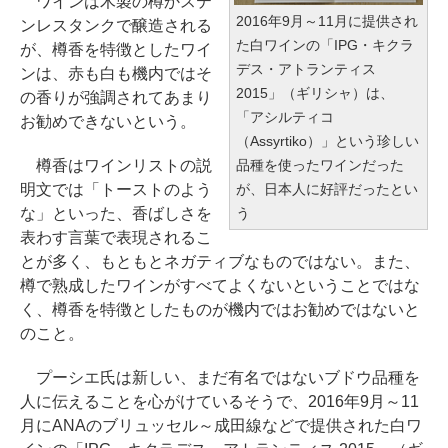
ワインは木製の樽かステ
2016年9月～11月に提供され
ンレスタンクで醸造される
た白ワインの「IPG・キクラ
が、樽香を特徴としたワイ
デス・アトランティス
ンは、赤も白も機内ではそ
2015」（ギリシャ）は、
の香りが強調されてあまり
「アシルティコ
お勧めできないという。
（Assyrtiko）」という珍しい
樽香はワインリストの説
品種を使ったワインだった
明文では「トーストのよう
が、日本人に好評だったとい
な」といった、香ばしさを
う
表わす言葉で表現されるこ
とが多く、もともとネガティブなものではない。また、
樽で熟成したワインがすべてよくないということではな
く、樽香を特徴としたものが機内ではお勧めではないと
のこと。
プーシエ氏は新しい、まだ有名ではないブドウ品種を
人に伝えることを心がけているそうで、2016年9月～11
月にANAのブリュッセル～成田線などで提供された白ワ