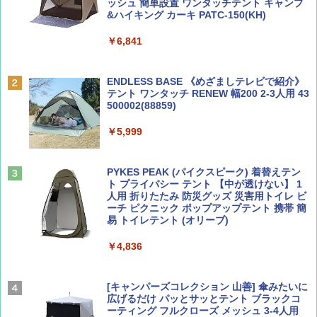
ッシュ 簡単設置 ワンタッチテント キャンプ
￥1,540
&ハイキング カーキ PATC-150(KH)
￥6,841
BE-PAL(ビ-パル) 2026年 9 月号【特別付録:
D40 地球の歩き方 チェンマイ タイ北部の魅
SOTO ミニマル"旅"財布 ランダム2種】
力的な町 2026～2027 地球の歩き方D アジア
ENDLESS BASE 《めざましテレビで紹介》
テント ワンタッチ RENEW 幅200 2-3人用 43
￥1,500
￥2,079
500002(88859)
￥5,999
ディズニーファン ２０２６年 ９月号 [雑
A09 地球の歩き方 イタリア 2026～2027 地
誌] (ＤＩＳＮＥＹ ＦＡＮ)
球の歩き方A ヨーロッパ
PYKES PEAK (パイクスピーク) 着替えテン
￥713
￥2,479
ト プライバシー テント 【中が透けない】 1
人用 折りたたみ 防災グッズ 災害用トイレ ビ
ーチ ピクニック ポップアップテント 携帯 簡
易 トイレテント (オリーブ)
山と溪谷 2026年8月号「南アルプス大全」
A26 地球の歩き方 チェコ ポーランド スロヴ
ァキア 2026～2027 地球の歩き方A ヨーロッ
￥4,836
パ
￥1,540
￥2,277
[キャンパーズコレクション 山善] 傘みたいに
広げるだけ パッとサッとテント ブラックコ
ーティング フルクローズ メッシュ 3-4人用