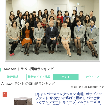
Amazon トラベル関連ランキング
旅行雑誌
旅行ガイド・地図
テント
アウトドア
Amazon テント の売れ筋ランキング
更新日時：2026/08/10 12:02
BE-PAL(ビ-パル) 2026年 10 月号【特別付録:
地球の歩き方 スター・ウォーズ
[キャンパーズコレクション 山善] ポップアッ
ノルディスク 4ホール鋳鉄スキレット】
プテント 傘みたいに広げて畳める パッとサ
ッとサンシェード キューブ フルクローズ メ
￥2,695