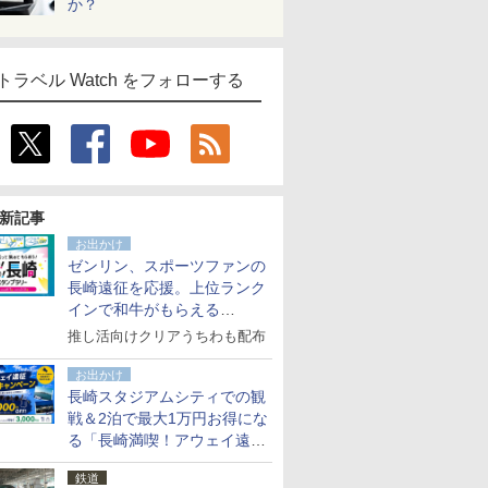
か？
トラベル Watch をフォローする
新記事
お出かけ
ゼンリン、スポーツファンの
長崎遠征を応援。上位ランク
インで和牛がもらえる
「GO！GO！長崎スタンプラ
推し活向けクリアうちわも配布
リー」
お出かけ
長崎スタジアムシティでの観
戦＆2泊で最大1万円お得にな
る「長崎満喫！アウェイ遠征
応援キャンペーン」
鉄道