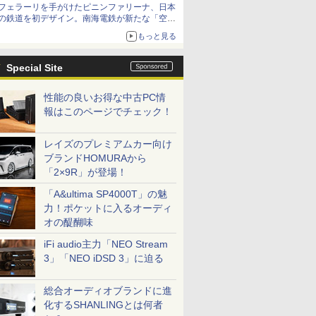
フェラーリを手がけたピニンファリーナ、日本
の鉄道を初デザイン。南海電鉄が新たな「空港
特急」をなにわ筋線へ導入
もっと見る
Special Site
性能の良いお得な中古PC情
報はこのページでチェック！
レイズのプレミアムカー向け
ブランドHOMURAから
「2×9R」が登場！
「A&ultima SP4000T」の魅
力！ポケットに入るオーディ
オの醍醐味
iFi audio主力「NEO Stream
3」「NEO iDSD 3」に迫る
総合オーディオブランドに進
化するSHANLINGとは何者