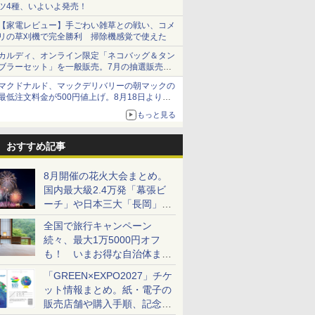
ツ4種、いよいよ発売！
【家電レビュー】手ごわい雑草との戦い、コメ
リの草刈機で完全勝利 掃除機感覚で使えた
カルディ、オンライン限定「ネコバッグ＆タン
ブラーセット」を一般販売。7月の抽選販売の
当選無効分
マクドナルド、マックデリバリーの朝マックの
最低注文料金が500円値上げ。8月18日より
1,500円から受付
もっと見る
おすすめ記事
8月開催の花火大会まとめ。
国内最大級2.4万発「幕張ビ
ーチ」や日本三大「長岡」な
ど大型イベント目白押し！
全国で旅行キャンペーン
続々、最大1万5000円オフ
も！ いまお得な自治体まと
め
「GREEN×EXPO2027」チケ
ット情報まとめ。紙・電子の
販売店舗や購入手順、記念チ