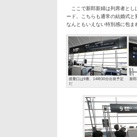
ここで新郎新婦は列席者としば
ード。こちらも通常の結婚式と
なんともいえない特別感に包ま
搭乗口は9番、14時30分出発予定
新郎
だ