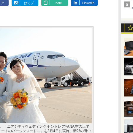
ェア
はてブ
note
LinkedIn
、「エアシティウェディング セントレア×ANA 空の上で
0フィートのバージンロード～」を3月4日に実施。新郎の田中