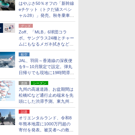
はやぶさ50％オフの「新幹線
eチケット（トクだ値スペシ
ャル28）」発売。秋冬乗車
分、えきねっと限定
グッズ
Zoff、「MLB」6球団コラ
ボ。サングラス24種とチャー
ムにもなるメガネ拭きなど雑
貨24種
航空
JAL、羽田～香港線の深夜便
を9～10月限定で設定。弾丸
日帰りでも現地に19時間滞在
できる
道路
シーズン
九州の高速道路、お盆期間は
松橋ICなど通行止め端末を先
頭にした渋滞予測。東九州道
への迂回は料金調整を実施
話題
オリエンタルランド、令和8
年熊本地震に1000万円超の
寄付を発表。被災者への救援