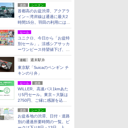
活動・復旧支援
道路
シーズン
首都高のお盆渋滞、アクアラ
イン～湾岸線は通過に最大2
時間15分。羽田の利用には
「空港西出口」の利用検討を
セール
ユニクロ、今日から「お盆特
別セール」。涼感シアサッカ
ーワンピース待望値下げ、撥
水ギアショーツは1990円に
週末駅弁
連載
東京駅「Suicaのペンギン チ
キンのり弁」
セール
道路
WILLER、高速バス1kmあた
り5円セール。東京～大阪は
2750円、ご縁に感謝を込め
た20周年記念キャンペーン
道路
シーズン
お盆各地の渋滞、日付・道路
別の通過所要時間の一覧。ピ
ークは下り8日・13日、上り