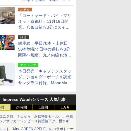
14日・15日
ホテル
「コートヤード・バイ・マリ
オット京都駅」11月16日開
業。八条口徒歩3分にスイー
ト含む全270室、ダイニング
鉄道
も併設
銀座線、平日70本・土休日
58本増発で日中の運転を3分
間隔へ短縮。丸ノ内線も池袋
～中野坂上を4分間隔に
アウトドア
本日発売「キャプテンスタッ
グ」ショルダーポーチ＆調光
サングラス付録、MonoMax
9月号増刊
Impress Watchシリーズ 人気記事
時間
24時間
1週間
1カ月
ユニクロ、今日から「お盆特別セール」。涼感
シアサッカーワンピース待望値下げ、撥水ギア
ショーツは1990円に
ミスド「Mrs. GREEN APPLE」のコラボドーナ