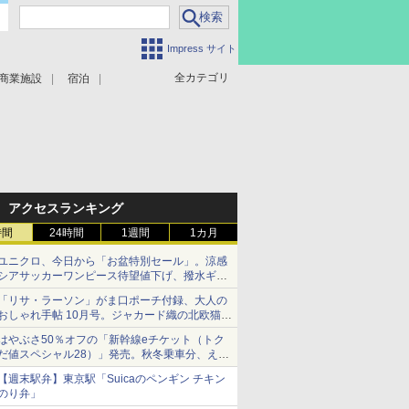
Impress サイト
全カテゴリ
商業施設
宿泊
アクセスランキング
時間
24時間
1週間
1カ月
ユニクロ、今日から「お盆特別セール」。涼感
シアサッカーワンピース待望値下げ、撥水ギア
ショーツは1990円に
「リサ・ラーソン」がま口ポーチ付録、大人の
おしゃれ手帖 10月号。ジャカード織の北欧猫デ
ザイン
はやぶさ50％オフの「新幹線eチケット（トク
だ値スペシャル28）」発売。秋冬乗車分、えき
ねっと限定
【週末駅弁】東京駅「Suicaのペンギン チキン
のり弁」