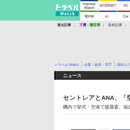
過去記事
万
博
・
園芸博
取材記事
トラベル Watch
企業・政府・官庁
国内エ
ニュース
セントレアとANA、「
機内で挙式・空港で披露宴。福