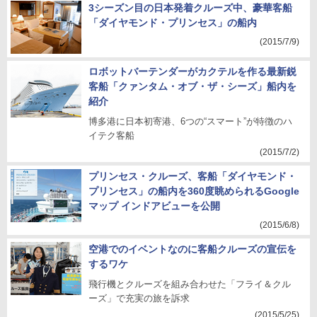
3シーズン目の日本発着クルーズ中、豪華客船
「ダイヤモンド・プリンセス」の船内
(2015/7/9)
ロボットバーテンダーがカクテルを作る最新鋭
客船「クァンタム・オブ・ザ・シーズ」船内を
紹介
博多港に日本初寄港、6つの“スマート”が特徴のハ
イテク客船
(2015/7/2)
プリンセス・クルーズ、客船「ダイヤモンド・
プリンセス」の船内を360度眺められるGoogle
マップ インドアビューを公開
(2015/6/8)
空港でのイベントなのに客船クルーズの宣伝を
するワケ
飛行機とクルーズを組み合わせた「フライ＆クル
ーズ」で充実の旅を訴求
(2015/5/25)