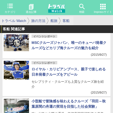
カテゴリ
過去記事
検索
Impressサイト
トラベル Watch
旅の方法
船旅
客船
客船 関連記事
イベントレポート
MSCクルーズジャパン、唯一のキューバ発着ク
ルーズなどカリブ海クルーズの魅力を紹介
(2015/9/27)
イベントレポート
ロイヤル・カリビアンブース、親子で楽しめる
日本発着クルーズをアピール
セレブリティ・クルーズも上質なクルーズ旅を紹
介
(2015/9/27)
小型船で冒険感を味わえるクルーズ「羽田～秋
葉原間の舟運の実現を目指した社会実験」