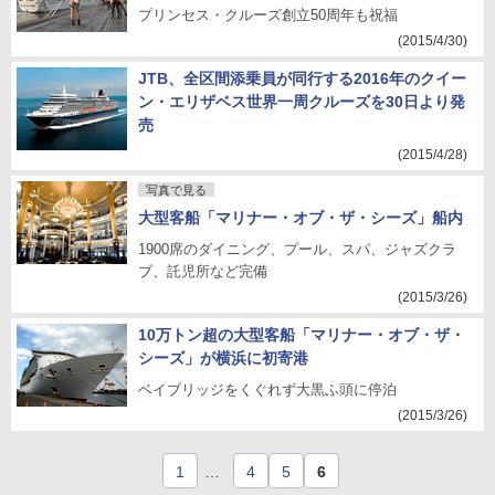
プリンセス・クルーズ創立50周年も祝福
(2015/4/30)
JTB、全区間添乗員が同行する2016年のクイー
ン・エリザベス世界一周クルーズを30日より発
売
(2015/4/28)
写真で見る
大型客船「マリナー・オブ・ザ・シーズ」船内
1900席のダイニング、プール、スパ、ジャズクラ
ブ、託児所など完備
(2015/3/26)
10万トン超の大型客船「マリナー・オブ・ザ・
シーズ」が横浜に初寄港
ベイブリッジをくぐれず大黒ふ頭に停泊
(2015/3/26)
1
…
4
5
6