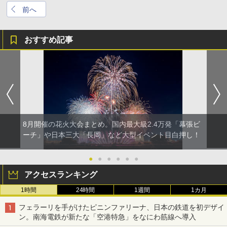
前へ
おすすめ記事
8月開催の花火大会まとめ。国内最大級2.4万発「幕張ビ
ーチ」や日本三大「長岡」など大型イベント目白押し！
●
●
●
●
●
●
アクセスランキング
1時間
24時間
1週間
1カ月
フェラーリを手がけたピニンファリーナ、日本の鉄道を初デザイ
ン。南海電鉄が新たな「空港特急」をなにわ筋線へ導入