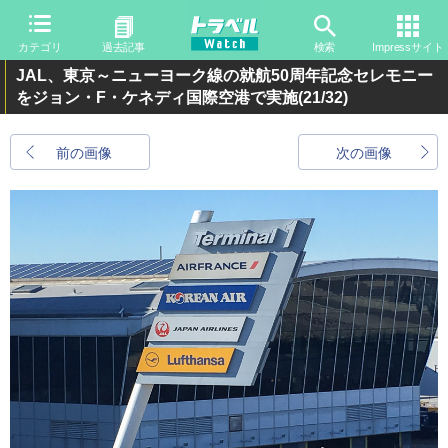
カテゴリ
過去記事
検索
Impressサイト
JAL、東京～ニューヨーク線の就航50周年記念セレモニー
をジョン・F・ケネディ国際空港で実施
(21/32)
前の画像
次の画像