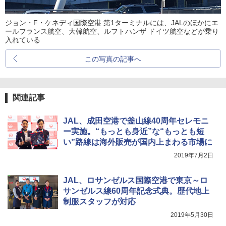
ジョン・F・ケネディ国際空港 第1ターミナルには、JALのほかにエ
ールフランス航空、大韓航空、ルフトハンザ ドイツ航空などが乗り
入れている
この写真の記事へ
関連記事
JAL、成田空港で釜山線40周年セレモニ
ー実施。“もっとも身近”な“もっとも短
い”路線は海外販売が国内上まわる市場に
2019年7月2日
JAL、ロサンゼルス国際空港で東京～ロ
サンゼルス線60周年記念式典。歴代地上
制服スタッフが対応
2019年5月30日