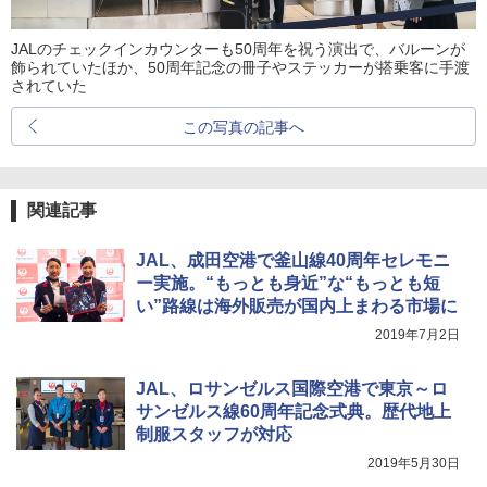
JALのチェックインカウンターも50周年を祝う演出で、バルーンが
飾られていたほか、50周年記念の冊子やステッカーが搭乗客に手渡
されていた
この写真の記事へ
関連記事
JAL、成田空港で釜山線40周年セレモニ
ー実施。“もっとも身近”な“もっとも短
い”路線は海外販売が国内上まわる市場に
2019年7月2日
JAL、ロサンゼルス国際空港で東京～ロ
サンゼルス線60周年記念式典。歴代地上
制服スタッフが対応
2019年5月30日