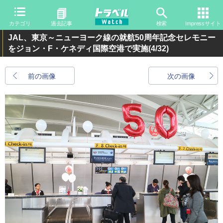
カテゴリ
過去記事
検索
Impressサイト
JAL、東京～ニューヨーク線の就航50周年記念セレモニー
をジョン・F・ケネディ国際空港で実施
(4/32)
前の画像
次の画像