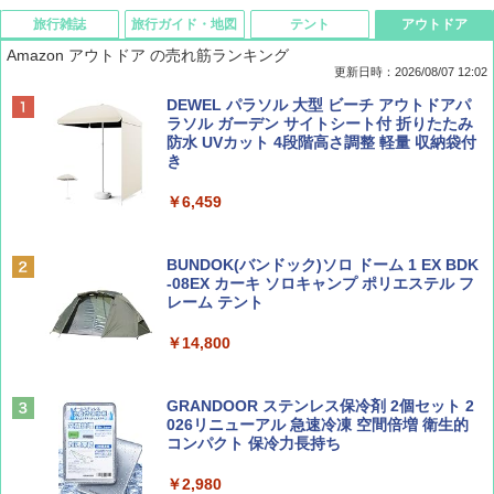
旅行雑誌
旅行ガイド・地図
テント
アウトドア
Amazon アウトドア の売れ筋ランキング
更新日時：2026/08/07 12:02
ディズニーファン ２０２６年 ９月号 [雑
D40 地球の歩き方 チェンマイ タイ北部の魅
[キャンパーズコレクション 山善] ポップアッ
DEWEL パラソル 大型 ビーチ アウトドアパ
誌] (ＤＩＳＮＥＹ ＦＡＮ)
力的な町 2026～2027 地球の歩き方D アジア
プテント 傘みたいに広げて畳める パッとサ
ラソル ガーデン サイトシート付 折りたたみ
ッとサンシェード キューブ フルクローズ メ
防水 UVカット 4段階高さ調整 軽量 収納袋付
ッシュ 簡単設置 ワンタッチテント キャンプ
き
￥713
￥2,079
&ハイキング カーキ PATC-150(KH)
￥6,459
￥6,831
BE-PAL(ビ-パル) 2026年 9 月号【特別付録:
A09 地球の歩き方 イタリア 2026～2027 地
SOTO ミニマル"旅"財布 ランダム2種】
球の歩き方A ヨーロッパ
BUNDOK(バンドック)ソロ ドーム 1 EX BDK
PYKES PEAK (パイクスピーク) 着替えテン
-08EX カーキ ソロキャンプ ポリエステル フ
ト プライバシー テント 【中が透けない】 1
レーム テント
￥1,500
￥2,479
人用 折りたたみ 防災グッズ 災害用トイレ ビ
ーチ ピクニック ポップアップテント 携帯 簡
￥14,800
易 トイレテント (ブラック)
山と溪谷 2026年8月号「南アルプス大全」
地球の歩き方 スター・ウォーズ
￥4,980
GRANDOOR ステンレス保冷剤 2個セット 2
￥1,540
￥2,695
026リニューアル 急速冷凍 空間倍増 衛生的
コンパクト 保冷力長持ち
ENDLESS BASE 《めざましテレビで紹介》
テント ワンタッチ RENEW 幅200 2-3人用 43
￥2,980