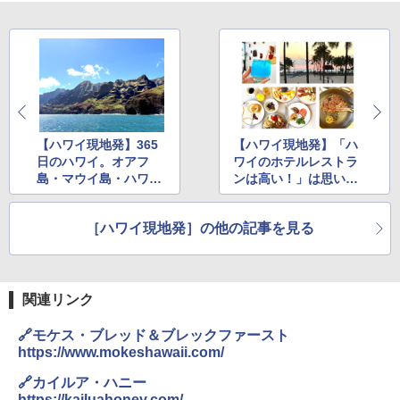
【ハワイ現地発】365
【ハワイ現地発】「ハ
日のハワイ。オアフ
ワイのホテルレストラ
島・マウイ島・ハワイ
ンは高い！」は思い込
島・カウアイ島から絶
み？ 知っておきたい
景を厳選！
お得情報
［ハワイ現地発］の他の記事を見る
関連リンク
🔗モケス・ブレッド＆ブレックファースト
https://www.mokeshawaii.com/
🔗カイルア・ハニー
https://kailuahoney.com/