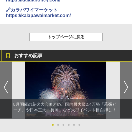
🔗カラパワイマーケット
https://kalapawaimarket.com/
トップページに戻る
おすすめ記事
8月開催の花火大会まとめ。国内最大級2.4万発「幕張ビ
ーチ」や日本三大「長岡」など大型イベント目白押し！
●
●
●
●
●
●