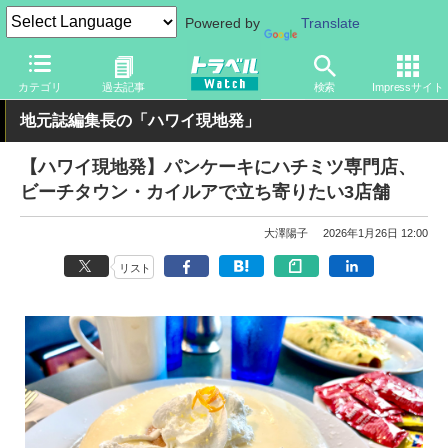
Powered by
Translate
トラベル Watch
地域
海外旅行
ハワイ
カテゴリ
過去記事
検索
Impressサイト
地元誌編集長の「ハワイ現地発」
【ハワイ現地発】パンケーキにハチミツ専門店、
ビーチタウン・カイルアで立ち寄りたい3店舗
大澤陽子
2026年1月26日 12:00
リスト