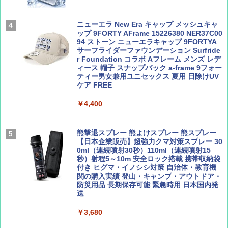
500002(88859)
Coyote No.89 特集 星野道夫 夢見る旅
A26 地球の歩き方 チェコ ポーランド スロヴ
ァキア 2026～2027 地球の歩き方A ヨーロッ
￥5,999
ニューエラ New Era キャップ メッシュキャ
パ
￥1,540
ップ 9FORTY AFrame 15226380 NER37C00
94 ストーン ニューエラキャップ 9FORTYA
￥2,277
[キャンパーズコレクション 山善] 傘みたいに
サーフライダーファウンデーション Surfride
広げるだけ パッとサッとテント ブラックコ
r Foundation コラボ Aフレーム メンズ レデ
ーティング フルクローズ メッシュ 3-4人用
ィース 帽子 スナップバック a-frame 9フォー
簡単設置 ポップアップテント エクルベージ
ティー男女兼用ユニセックス 夏用 日除けUV
AIRLINE（エアライン）2026年9月号【特
新しい日本地理 地図・統計・移動から読み
ュ(BC仕様) PATC-150B(EB)
ケア FREE
集】ボーイング110周年を祝して！
解く (講談社現代新書)
￥9,990
￥4,400
￥1,760
￥1,540
[キャンパーズコレクション 山善] 傘みたいに
熊撃退スプレー 熊よけスプレー 熊スプレー
広げるだけ パッとサッとテント キューブワ
【日本企業販売】超強力クマ対策スプレー 30
イド ブラックコーティング フルクローズ メ
0ml（連続噴射30秒）110ml（連続噴射15
ッシュ 4人用 簡単設置 ポップアップテント P
秒）射程5～10m 安全ロック搭載 携帯収納袋
ATCW-150B エクルベージュ
付き ヒグマ・イノシシ対策 自治体・教育機
関の購入実績 登山・キャンプ・アウトドア・
防災用品 長期保存可能 緊急時用 日本国内発
￥-
送
￥3,680