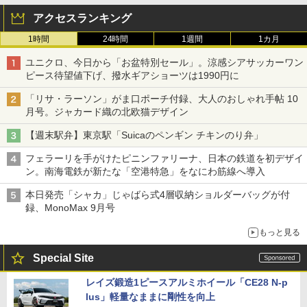
アクセスランキング
1時間
24時間
1週間
1カ月
ユニクロ、今日から「お盆特別セール」。涼感シアサッカーワン
ピース待望値下げ、撥水ギアショーツは1990円に
「リサ・ラーソン」がま口ポーチ付録、大人のおしゃれ手帖 10
月号。ジャカード織の北欧猫デザイン
【週末駅弁】東京駅「Suicaのペンギン チキンのり弁」
フェラーリを手がけたピニンファリーナ、日本の鉄道を初デザイ
ン。南海電鉄が新たな「空港特急」をなにわ筋線へ導入
本日発売「シャカ」じゃばら式4層収納ショルダーバッグが付
録、MonoMax 9月号
もっと見る
Special Site
レイズ鍛造1ピースアルミホイール「CE28 N-p
lus」軽量なままに剛性を向上