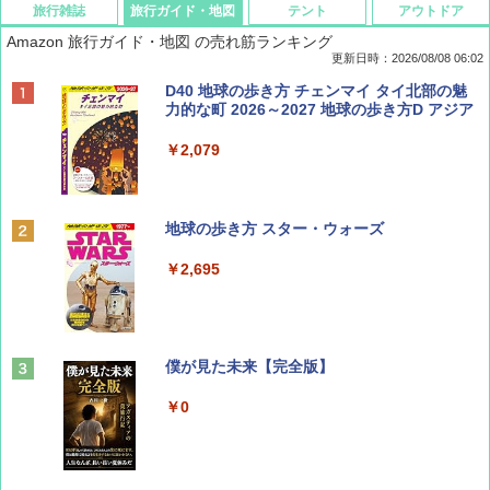
旅行雑誌
旅行ガイド・地図
テント
アウトドア
Amazon 旅行ガイド・地図 の売れ筋ランキング
更新日時：2026/08/08 06:02
BE-PAL(ビ-パル) 2026年 9 月号【特別付録:
D40 地球の歩き方 チェンマイ タイ北部の魅
SOTO ミニマル"旅"財布 ランダム2種】
力的な町 2026～2027 地球の歩き方D アジア
￥1,500
￥2,079
ディズニーファン ２０２６年 ９月号 [雑
地球の歩き方 スター・ウォーズ
誌] (ＤＩＳＮＥＹ ＦＡＮ)
￥2,695
￥713
山と溪谷 2026年8月号「南アルプス大全」
僕が見た未来【完全版】
￥1,540
￥0