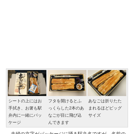
シートの上にはお
フタを開けるとふ
あなごは折りたた
手拭き、お箸も駅
っくらした2本のあ
まれるほどビッグ
弁内に一緒にパッ
なごが目に飛び込
サイズ
ケージ
んできます
夫婦の文字がパッケージに踊る駅弁名ですが、名前の