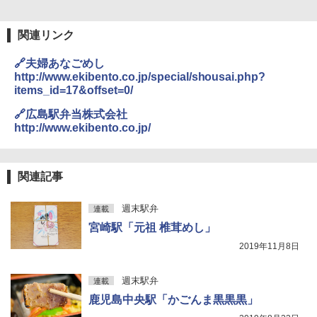
￥9,990
￥3,680
関連リンク
[キャンパーズコレクション 山善] 傘みたいに
着替えテント トイレテント 透けない【換気
広げるだけ パッとサッとテント キューブワ
通気窓付き】収納袋付き UVカット 防水 防災
🔗夫婦あなごめし
イド ブラックコーティング フルクローズ メ
コンパクト iimono117 (ブルー)
http://www.ekibento.co.jp/special/shousai.php?
ッシュ 4人用 簡単設置 ポップアップテント P
items_id=17&offset=0/
ATCW-150B エクルベージュ
￥3,080
🔗広島駅弁当株式会社
￥-
http://www.ekibento.co.jp/
関連記事
週末駅弁
連載
宮崎駅「元祖 椎茸めし」
2019年11月8日
週末駅弁
連載
鹿児島中央駅「かごんま黒黒黒」