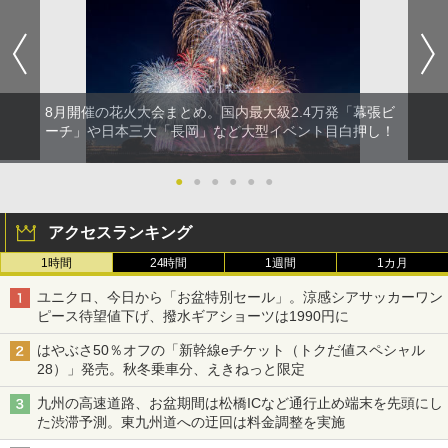
8月開催の花火大会まとめ。国内最大級2.4万発「幕張ビ
ーチ」や日本三大「長岡」など大型イベント目白押し！
●
●
●
●
●
●
アクセスランキング
1時間
24時間
1週間
1カ月
ユニクロ、今日から「お盆特別セール」。涼感シアサッカーワン
ピース待望値下げ、撥水ギアショーツは1990円に
はやぶさ50％オフの「新幹線eチケット（トクだ値スペシャル
28）」発売。秋冬乗車分、えきねっと限定
九州の高速道路、お盆期間は松橋ICなど通行止め端末を先頭にし
た渋滞予測。東九州道への迂回は料金調整を実施