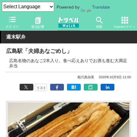
Powered by
Translate
トラベル Watch
企業・政府・官庁
鉄道
JR
カテゴリ
過去記事
検索
Impressサイト
週末駅弁
広島駅「夫婦あなごめし」
広島名物のあなご2本入り。食べ応えありでお酒も進む大満足
弁当
相川真由美
2020年10月9日 11:00
リスト