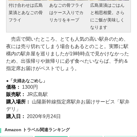
付け合わせは広島
あなごの骨フライ
広島菜漬はごはん
菜漬とあなごの骨
はケース入りでカ
と相思相愛。さら
フライ
リカリをキープ
にご飯が美味しく
なります
売店で聞いたところ、とても人気の高い駅弁のため、
夜には売り切れてしまう場合もあるとのこと。実際に駅
構内の駅弁屋を巡りましたが19時時点で見かけなかった
ため、出張帰りや旅帰りに必ず食べたいならば、予約＆
指定席お届けがベストでしょう。
「夫婦あなごめし」
価格：
1300円
販売駅：
JR広島駅
購入場所：
山陽新幹線指定席駅弁お届けサービス「駅弁
デリ」
購入日：
2020年9月24日
Amazon トラベル関連ランキング