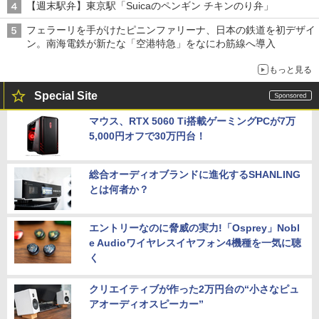
【週末駅弁】東京駅「Suicaのペンギン チキンのり弁」
フェラーリを手がけたピニンファリーナ、日本の鉄道を初デザイ
ン。南海電鉄が新たな「空港特急」をなにわ筋線へ導入
もっと見る
Special Site
マウス、RTX 5060 Ti搭載ゲーミングPCが7万
5,000円オフで30万円台！
総合オーディオブランドに進化するSHANLING
とは何者か？
エントリーなのに脅威の実力!「Osprey」Nobl
e Audioワイヤレスイヤフォン4機種を一気に聴
く
クリエイティブが作った2万円台の“小さなピュ
アオーディオスピーカー”