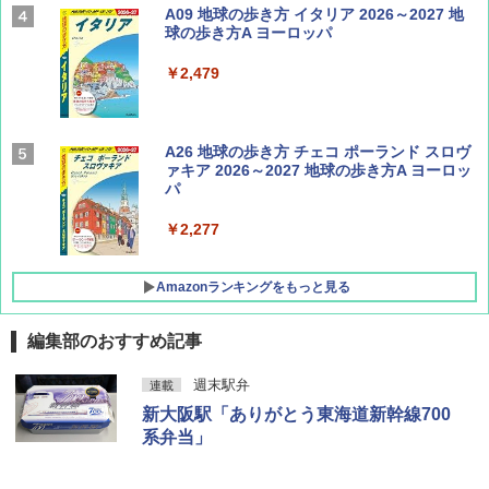
Coyote No.89 特集 星野道夫 夢見る旅
A09 地球の歩き方 イタリア 2026～2027 地
球の歩き方A ヨーロッパ
￥1,540
￥2,479
AIRLINE（エアライン）2026年9月号【特
A26 地球の歩き方 チェコ ポーランド スロヴ
集】ボーイング110周年を祝して！
ァキア 2026～2027 地球の歩き方A ヨーロッ
パ
￥1,760
￥2,277
Amazonランキングをもっと見る
編集部のおすすめ記事
[キャンパーズコレクション 山善] ポップアッ
GRANDOOR ステンレス保冷剤 2個セット 2
週末駅弁
連載
プテント 傘みたいに広げて畳める パッとサ
026リニューアル 急速冷凍 空間倍増 衛生的
新大阪駅「ありがとう東海道新幹線700
ッとサンシェード キューブ フルクローズ メ
コンパクト 保冷力長持ち
ッシュ 簡単設置 ワンタッチテント キャンプ
系弁当」
&ハイキング カーキ PATC-150(KH)
￥2,980