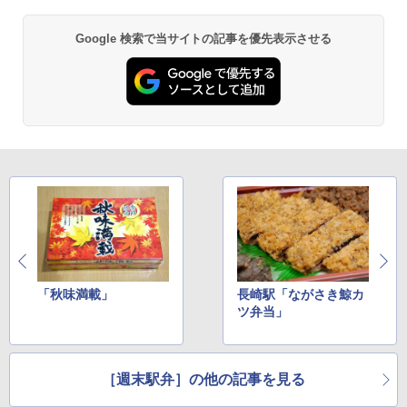
￥6,830
BUNDOK(バンドック)ソロ ドーム 1 EX BDK
-08EX カーキ ソロキャンプ ポリエステル フ
Google 検索で当サイトの記事を優先表示させる
PYKES PEAK (パイクスピーク) 着替えテン
レーム ドーム型 テント
ト プライバシー テント 【中が透けない】 1
人用 折りたたみ 防災グッズ 災害用トイレ ビ
￥14,800
ーチ ピクニック ポップアップテント 携帯 簡
易 トイレテント (ブラック)
DEWEL パラソル 大型 ビーチ アウトドアパ
￥4,980
ラソル ガーデン サイトシート付 折りたたみ
防水 UVカット 4段階高さ調整 軽量 収納袋付
き
ENDLESS BASE 《めざましテレビで紹介》
テント ワンタッチ RENEW 幅200 2-3人用 43
￥6,459
500002(88859)
￥5,999
熊撃退スプレー 熊よけスプレー 熊スプレー
【日本企業販売】超強力クマ対策スプレー 30
「秋味満載」
長崎駅「ながさき鯨カ
0ml（連続噴射30秒）110ml（連続噴射15
ツ弁当」
[キャンパーズコレクション 山善] 傘みたいに
秒）射程5～10m 安全ロック搭載 携帯収納袋
広げるだけ パッとサッとテント ブラックコ
付き ヒグマ・イノシシ対策 自治体・教育機
ーティング フルクローズ メッシュ 3-4人用
関の購入実績 登山・キャンプ・アウトドア・
簡単設置 ポップアップテント エクルベージ
防災用品 長期保存可能 緊急時用 日本国内発
ュ(BC仕様) PATC-150B(EB)
送
［週末駅弁］の他の記事を見る