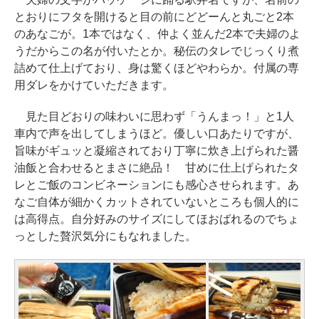
とおりにフタを開けると目の前にどどーんと丸ごと2本
のあなごが。1本ではなく、仲よく並んだ2本で夫婦のよ
うだからこの名が付いたとか。秘伝のタレでじっくり煮
詰めて仕上げており、身は驚くほどやわらか。付属の専
用ダレをかけていただきます。
見た目どおりの味わいに思わず「うんまっ！」と1人
車内で声を出してしまうほど。優しい口あたりですが、
旨味がギュッと凝縮されており丁寧に炊き上げられた醤
油飯と合わせるとまさに絶品！ 甘めに仕上げられたタ
レとご飯のコンビネーションにも感心させられます。あ
なご自体が細かくカットされていないところも個人的に
は高得点。自分好みのサイズにしてほおばれるのでちょ
っとした贅沢気分にもなれました。