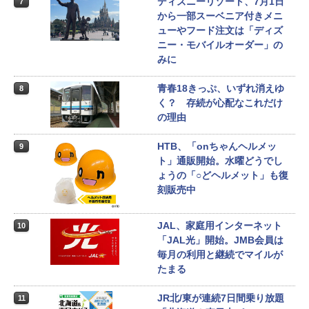
ディズニーリゾート、7月1日
7
から一部スーベニア付きメニ
ューやフード注文は「ディズ
ニー・モバイルオーダー」の
みに
青春18きっぷ、いずれ消えゆ
8
く？ 存続が心配なこれだけ
の理由
HTB、「onちゃんヘルメッ
9
ト」通販開始。水曜どうでし
ょうの「○どヘルメット」も復
刻販売中
JAL、家庭用インターネット
10
「JAL光」開始。JMB会員は
毎月の利用と継続でマイルが
たまる
JR北/東が連続7日間乗り放題
11