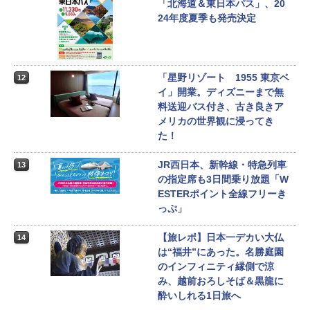
「北海道＆東日本パス」、20
24年度夏季も発売決定
「星野リゾート 1955 東京ベ
12
イ」開業。ディズニーまで無
料送迎バス付き、古き良きア
メリカの世界観に浸ってき
た！
JR西日本、新幹線・特急列車
13
の指定席も3日間乗り放題「W
ESTERポイント全線フリーき
っぷ」
【旅レポ】日本一デカい大仏
14
は“福井”にあった。名勝庭園
のインフィニティ縁側で涼
み、越前おろしそば＆黒龍に
酔いしれる1日旅へ