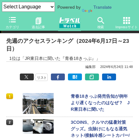
Powered by
Translate
アクセスランキング
カテゴリ
過去記事
検索
Impressサイト
先週のアクセスランキング（2024年6月17日～23
日）
1位は「JR東日本に聞いた『青春18きっぷ』」
編集部
2024年6月24日 11:48
リスト
青春18きっぷ発売告知が例年
1
より遅くなったのはなぜ？ J
R東日本に聞いた
3COINS、クルマの猛暑対策
2
グッズ。虫除けにもなる通気
ネット/接触冷感シートカバー/