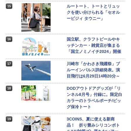
ルートート、トートとリュッ
15
クを使い分けられる「セオル
ービジィ タウニー」
国立駅、クラフトビールやキ
16
ッチンカー・雑貨店が集まる
「国立ノミノイチ2024」開催
川崎市「かわさき飛躍祭」ブ
17
ルーインパルス詳細発表。演
目飛行は6月29日14時20分～
DODアウトドアグッズが「リ
18
ンネル8月号」付録に。限定白
カラーのトラベルポーチ/ビッ
グ保冷トート
3COINS、夏に使える新商
19
品！ 折り畳みシリコンボト