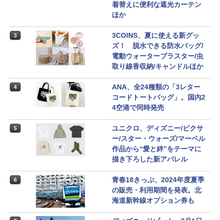
着替えに便利な遮光カーテン
ほか
3COINS、夏に使える新グッ
3
ズ！ 脱水できる防水バッグ/
電動ウォーターブラスター/虫
取り線香収納/キャンドルほか
ANA、全24種類の「3レター
4
コードトートバッグ」。国内2
4空港で同時発売
ユニクロ、ディズニー/ピクサ
5
ー/スター・ウォーズ/マーベル
作品から“愛と絆”をテーマに
描き下ろした新アパレル
青春18きっぷ、2024年度夏季
6
の販売・利用期間を発表。北
海道新幹線オプション券も