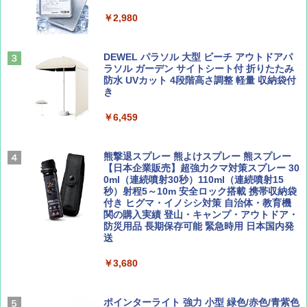
ト プライバシー テント 【中が透けない】 1
￥1,500
￥2,479
人用 折りたたみ 防災グッズ 災害用トイレ ビ
￥2,980
ーチ ピクニック ポップアップテント 携帯 簡
易 トイレテント (ブラック)
山と溪谷 2026年8月号「南アルプス大全」
地球の歩き方 スター・ウォーズ
DEWEL パラソル 大型 ビーチ アウトドアパ
￥4,980
ラソル ガーデン サイトシート付 折りたたみ
￥1,540
￥2,695
防水 UVカット 4段階高さ調整 軽量 収納袋付
き
ENDLESS BASE 《めざましテレビで紹介》
テント ワンタッチ RENEW 幅200 2-3人用 43
￥6,459
500002(88859)
Coyote No.89 特集 星野道夫 夢見る旅
A26 地球の歩き方 チェコ ポーランド スロヴ
ァキア 2026～2027 地球の歩き方A ヨーロッ
￥5,999
熊撃退スプレー 熊よけスプレー 熊スプレー
パ
￥1,540
【日本企業販売】超強力クマ対策スプレー 30
0ml（連続噴射30秒）110ml（連続噴射15
￥2,277
[キャンパーズコレクション 山善] 傘みたいに
秒）射程5～10m 安全ロック搭載 携帯収納袋
広げるだけ パッとサッとテント ブラックコ
付き ヒグマ・イノシシ対策 自治体・教育機
ーティング フルクローズ メッシュ 3-4人用
関の購入実績 登山・キャンプ・アウトドア・
簡単設置 ポップアップテント エクルベージ
防災用品 長期保存可能 緊急時用 日本国内発
AIRLINE（エアライン）2026年9月号【特
新しい日本地理 地図・統計・移動から読み
ュ(BC仕様) PATC-150B(EB)
送
集】ボーイング110周年を祝して！
解く (講談社現代新書)
￥9,990
￥3,680
￥1,760
￥1,540
[キャンパーズコレクション 山善] 傘みたいに
ポインターライト 強力 小型 緑色/赤色/青紫色