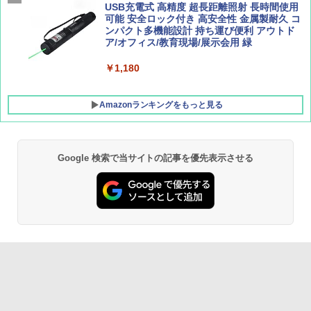
広げるだけ パッとサッとテント キューブ ブ
USB充電式 高精度 超長距離照射 長時間使用
ラックコーティング フルクローズ メッシュ 3
可能 安全ロック付き 高安全性 金属製耐久 コ
人用 簡単設置 ポップアップテント PATC-15
ンパクト多機能設計 持ち運び便利 アウトド
0B エクルベージュ
ア/オフィス/教育現場/展示会用 緑
￥10,990
￥1,180
Amazonランキングをもっと見る
Google 検索で当サイトの記事を優先表示させる