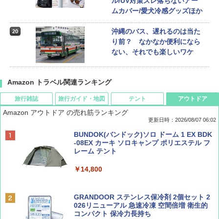
ル/UV対策ズレ落ちないアー
ムカバー/愛犬冷感グッズほか
沖縄のバス、遅れるのは当た
20
り前？ なかなか便利になら
ない、それでも楽しいワケ
Amazon トラベル関連ランキング
旅行雑誌
旅行ガイド・地図
テント
アウトドア
Amazon アウトドア の売れ筋ランキング
更新日時：2026/08/07 06:02
ディズニーファン ２０２６年 ９月号 [雑
D40 地球の歩き方 チェンマイ タイ北部の魅
[キャンパーズコレクション 山善] ポップアッ
BUNDOK(バンドック)ソロ ドーム 1 EX BDK
誌] (ＤＩＳＮＥＹ ＦＡＮ)
力的な町 2026～2027 地球の歩き方D アジア
プテント 傘みたいに広げて畳める パッとサ
-08EX カーキ ソロキャンプ ポリエステル フ
ッとサンシェード キューブ フルクローズ メ
レーム テント
ッシュ 簡単設置 ワンタッチテント キャンプ
￥713
￥2,079
&ハイキング カーキ PATC-150(KH)
￥14,800
￥6,831
BE-PAL(ビ-パル) 2026年 9 月号【特別付録:
A09 地球の歩き方 イタリア 2026～2027 地
GRANDOOR ステンレス保冷剤 2個セット 2
SOTO ミニマル"旅"財布 ランダム2種】
球の歩き方A ヨーロッパ
026リニューアル 急速冷凍 空間倍増 衛生的
PYKES PEAK (パイクスピーク) 着替えテン
コンパクト 保冷力長持ち