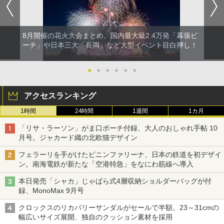
8月開催の花火大会まとめ。国内最大級2.4万発「幕張ビ
ーチ」や日本三大「長岡」など大型イベント目白押し！
●
●
●
●
●
●
アクセスランキング
1時間
24時間
1週間
1カ月
「リサ・ラーソン」がま口ポーチ付録、大人のおしゃれ手帖 10
月号。ジャカード織の北欧猫デザイン
フェラーリを手がけたピニンファリーナ、日本の鉄道を初デザイ
ン。南海電鉄が新たな「空港特急」をなにわ筋線へ導入
本日発売「シャカ」じゃばら式4層収納ショルダーバッグが付
録、MonoMax 9月号
クロックスのリカバリーサンダルがセールで半額。23～31cmの
幅広いサイズ展開、独自のクッション素材を採用