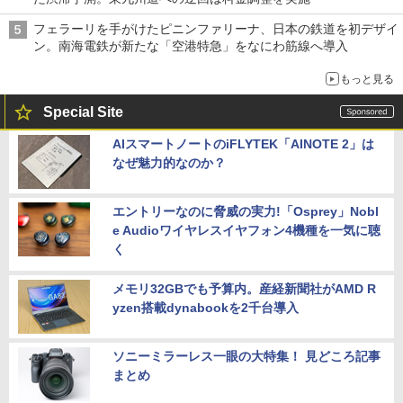
フェラーリを手がけたピニンファリーナ、日本の鉄道を初デザイ
ン。南海電鉄が新たな「空港特急」をなにわ筋線へ導入
もっと見る
Special Site
AIスマートノートのiFLYTEK「AINOTE 2」は
なぜ魅力的なのか？
エントリーなのに脅威の実力!「Osprey」Nobl
e Audioワイヤレスイヤフォン4機種を一気に聴
く
メモリ32GBでも予算内。産経新聞社がAMD R
yzen搭載dynabookを2千台導入
ソニーミラーレス一眼の大特集！ 見どころ記事
まとめ