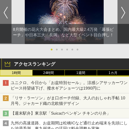
8月開催の花火大会まとめ。国内最大級2.4万発「幕張ビ
ーチ」や日本三大「長岡」など大型イベント目白押し！
●
●
●
●
●
●
アクセスランキング
1時間
24時間
1週間
1カ月
ユニクロ、今日から「お盆特別セール」。涼感シアサッカーワン
ピース待望値下げ、撥水ギアショーツは1990円に
「リサ・ラーソン」がま口ポーチ付録、大人のおしゃれ手帖 10
月号。ジャカード織の北欧猫デザイン
【週末駅弁】東京駅「Suicaのペンギン チキンのり弁」
九州の高速道路、お盆期間は松橋ICなど通行止め端末を先頭にし
た渋滞予測。東九州道への迂回は料金調整を実施