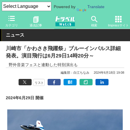
Powered by
Translate
トラベル Watch
地域
国内旅行
神奈川
カテゴリ
過去記事
検索
Impressサイト
ニュース
川崎市「かわさき飛躍祭」ブルーインパルス詳細
発表。演目飛行は6月29日14時20分～
野外音楽フェスと連動した特別演出も
編集部：白江ちなみ
2024年6月18日 19:08
リスト
2024年6月29日 開催