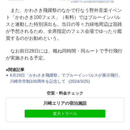
また、かわさき飛躍祭のなかで行なう野外音楽イベン
ト「かわさき100フェス」（有料）ではブルーインパル
スと連動した特別演出も。当日の等々力緑地周辺は混雑
が予想されるため、全席指定のフェス会場でゆったり鑑
賞するのがお勧めという。
なお前日28日には、概ね同時間・同ルートで予行飛行
が実施される予定。
関連記事
6月29日「かわさき飛躍祭」でブルーインパルスが展示飛行。
川崎市市制100周年を記念して
(2024/3/25)
空室・料金チェック
川崎エリアの宿泊施設
楽天トラベル