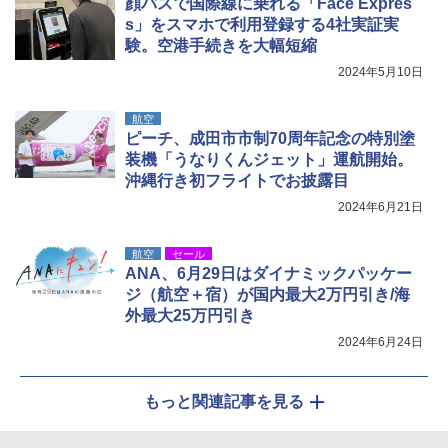
顔パスで国際線に乗れる「Face Expres
s」をスマホで利用登録する4社実証実
￥15,990
験。空港手続きを大幅短縮
2024年5月10日
航空
ピーチ、成田市市制70周年記念の特別塗
装機「うなりくんジェット」運航開始。
沖縄行き初フライトでお披露目
2024年6月21日
航空
セール
ANA、6月29日はダイナミックパッケー
ジ（航空＋宿）が国内最大2万円引き/海
外最大25万円引き
2024年6月24日
もっと関連記事を見る