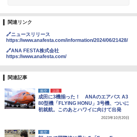
￥4,836
熊撃退スプレー 熊よけスプレー 熊スプレー
【日本企業販売】超強力クマ対策スプレー 30
0ml（連続噴射30秒）110ml（連続噴射15
関連リンク
ENDLESS BASE 《めざましテレビで紹介》
秒）射程5～10m 安全ロック搭載 携帯収納袋
テント ワンタッチ RENEW 幅200 2-3人用 43
付き ヒグマ・イノシシ対策 自治体・教育機
🔗ニュースリリース
500002(88859)
関の購入実績 登山・キャンプ・アウトドア・
https://www.anafesta.com/information/2024/06/21428/
防災用品 長期保存可能 緊急時用 日本国内発
送
￥5,999
🔗ANA FESTA株式会社
https://www.anafesta.com/
￥3,680
[キャンパーズコレクション 山善] 傘みたいに
広げるだけ パッとサッとテント ブラックコ
ーティング フルクローズ メッシュ 3-4人用
Across やわらか保冷剤 日本製 固まらない 1
関連記事
簡単設置 ポップアップテント エクルベージ
1cm ソフト 2個セット (2個セット)
ュ(BC仕様) PATC-150B(EB)
航空
話題
￥680
成田に3機揃った！ ANAのエアバス A3
￥9,990
80型機「FLYING HONU」3号機、ついに
初就航。このあとハワイに向けて出発
着替えテント トイレテント 透けない【換気
[キャンパーズコレクション 山善] 傘みたいに
2023年10月20日
通気窓付き】収納袋付き UVカット 防水 防災
広げるだけ パッとサッとテント キューブワ
コンパクト iimono117 (ブルー)
イドプラス ブラックコーティング フルクロ
ーズ メッシュ 5人用 簡単設置 ポップアップ
航空
テント PATCW-200B エクルベージュ
￥3,180