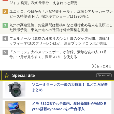
28）」発売。秋冬乗車分、えきねっと限定
ユニクロ、今日から「お盆特別セール」。涼感シアサッカーワン
ピース待望値下げ、撥水ギアショーツは1990円に
九州の高速道路、お盆期間は松橋ICなど通行止め端末を先頭にし
た渋滞予測。東九州道への迂回は料金調整を実施
フェルメール《真珠の耳飾りの少女》展のグッズ公開。図録/ミ
ッフィー/葬送のフリーレンほか、注目ブランドコラボが実現
「ムーミン」大小メッシュポーチが付録、素敵なあの人 11月
号。中身が見やすく、温泉スパにも使える
もっと見る
Special Site
ソニーミラーレス一眼の大特集！ 見どころ記事
まとめ
メモリ32GBでも予算内。産経新聞社がAMD R
yzen搭載dynabookを2千台導入