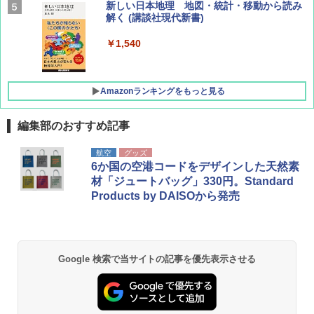
AIRLINE（エアライン）2026年9月号【特
新しい日本地理 地図・統計・移動から読み
集】ボーイング110周年を祝して！
解く (講談社現代新書)
￥1,760
￥1,540
Amazonランキングをもっと見る
編集部のおすすめ記事
[キャンパーズコレクション 山善] ポップアッ
DEWEL パラソル 大型 ビーチ アウトドアパ
航空
グッズ
プテント 傘みたいに広げて畳める パッとサ
ラソル ガーデン サイトシート付 折りたたみ
6か国の空港コードをデザインした天然素
ッとサンシェード キューブ フルクローズ メ
防水 UVカット 4段階高さ調整 軽量 収納袋付
材「ジュートバッグ」330円。Standard
ッシュ 簡単設置 ワンタッチテント キャンプ
き
Products by DAISOから発売
&ハイキング カーキ PATC-150(KH)
￥6,459
￥6,829
GRANDOOR ステンレス保冷剤 2個セット 2
Google 検索で当サイトの記事を優先表示させる
PYKES PEAK (パイクスピーク) 着替えテン
026リニューアル 急速冷凍 空間倍増 衛生的
ト プライバシー テント 【中が透けない】 1
コンパクト 保冷力長持ち
人用 折りたたみ 防災グッズ 災害用トイレ ビ
ーチ ピクニック ポップアップテント 携帯 簡
￥2,980
易 トイレテント (オリーブ)