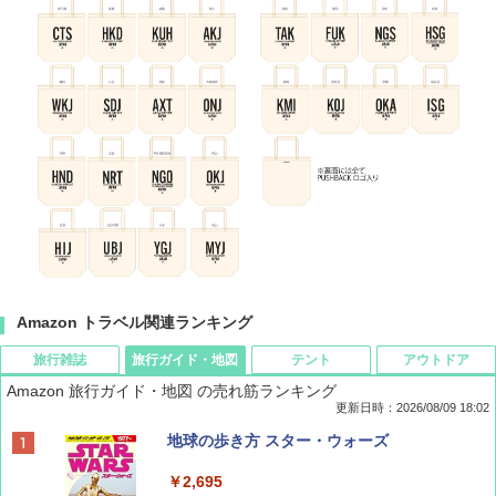
Amazon トラベル関連ランキング
旅行雑誌
旅行ガイド・地図
テント
アウトドア
Amazon 旅行ガイド・地図 の売れ筋ランキング
更新日時：2026/08/09 18:02
BE-PAL(ビ-パル) 2026年 9 月号【特別付録:
地球の歩き方 スター・ウォーズ
SOTO ミニマル"旅"財布 ランダム2種】
￥2,695