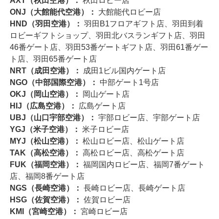
AXT（秋田空港）：
秋田ロビー店
ONJ（大館能代空港）：
大館能代ロビー店
HND（羽田空港）：
羽田B1フロアギフト店、羽田到着
ロビーギフトショップ、羽田北バスランギフト店、羽田
46番ゲート店、羽田53番ゲートギフト店、羽田61番ゲー
ト店、羽田65番ゲート店
NRT（成田空港）：
成田1ビル国内ゲート店
NGO（中部国際空港）：
中部ゲート1号店
OKJ（岡山空港）：
岡山ゲート店
HIJ（広島空港）：
広島ゲート店
UBJ（山口宇部空港）：
宇部ロビー店、宇部ゲート店
YGJ（米子空港）：
米子ロビー店
MYJ（松山空港）：
松山ロビー店、松山ゲート店
TAK（高松空港）：
高松ロビー店、高松ゲート店
FUK（福岡空港）：
福岡国内ロビー店、福岡7番ゲート
店、福岡8番ゲート店
NGS（長崎空港）：
長崎ロビー店、長崎ゲート店
HSG（佐賀空港）：
佐賀ロビー店
KMI（宮崎空港）：
宮崎ロビー店