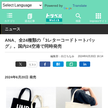
Powered by
Translate
トラベル Watch
企業・政府・官庁
国内エアライン
ANA
カテゴリ
過去記事
検索
Impressサイト
ニュース
ANA、全24種類の「3レターコードトートバッ
グ」。国内24空港で同時発売
編集部：白江ちなみ
2024年6月20日 16:14
リスト
2024年6月20日 発売