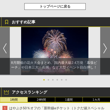
トップページに戻る
おすすめ記事
8月開催の花火大会まとめ。国内最大級2.4万発「幕張ビ
ーチ」や日本三大「長岡」など大型イベント目白押し！
●
●
●
●
●
●
アクセスランキング
1時間
24時間
1週間
1カ月
はやぶさ50％オフの「新幹線eチケット（トクだ値スペシャル