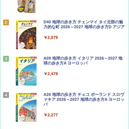
￥1,500
ディズニーファン ２０２６年 ９月号 [雑
D40 地球の歩き方 チェンマイ タイ北部の魅
誌] (ＤＩＳＮＥＹ ＦＡＮ)
力的な町 2026～2027 地球の歩き方D アジア
￥713
￥2,079
山と溪谷 2026年8月号「南アルプス大全」
A09 地球の歩き方 イタリア 2026～2027 地
球の歩き方A ヨーロッパ
￥1,540
￥2,479
Coyote No.89 特集 星野道夫 夢見る旅
A26 地球の歩き方 チェコ ポーランド スロヴ
ァキア 2026～2027 地球の歩き方A ヨーロッ
パ
￥1,540
￥2,277