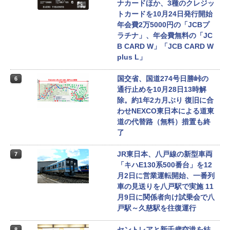
ナカードほか、3種のクレジッ
トカードを10月24日発行開始
年会費2万5000円の「JCBプ
ラチナ」、年会費無料の「JC
B CARD W」「JCB CARD W
plus L」
国交省、国道274号日勝峠の
6
通行止めを10月28日13時解
除。約1年2カ月ぶり 復旧に合
わせNEXCO東日本による道東
道の代替路（無料）措置も終
了
JR東日本、八戸線の新型車両
7
「キハE130系500番台」を12
月2日に営業運転開始、一番列
車の見送りを八戸駅で実施 11
月9日に関係者向け試乗会で八
戸駅～久慈駅を往復運行
セントレアと新千歳空港を結
8