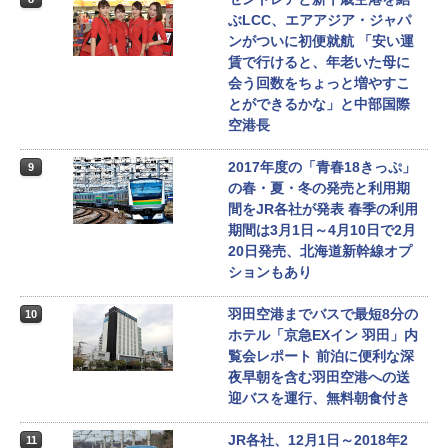
ぶLCC、エアアジア・ジャパ
ンがついに初便就航 「安い運
賃で行けると、年老いた母に
会う回数をちょっと増やすこ
とができるかな」と中部国際
空港長
2017年度の「青春18きっぷ」
9
の春・夏・冬の発売と利用期
間をJR各社が発表 春季の利用
期間は3月1日～4月10日で2月
20日発売、北海道新幹線オプ
ションもあり
羽田空港までバスで最短8分の
10
ホテル「京急EXイン 羽田」内
覧会レポート 前泊に便利な深
夜早朝を含む羽田空港への送
迎バスを運行、無料朝食付き
JR各社、12月1日～2018年2
11