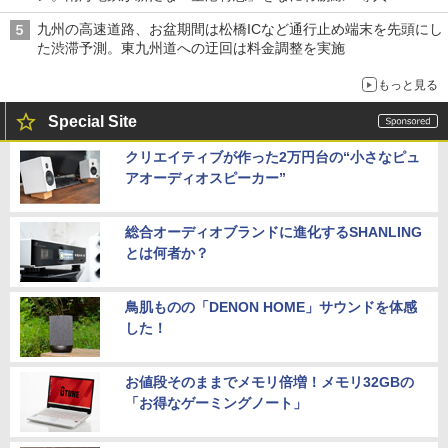
九州の高速道路、お盆期間は松橋ICなど通行止め端末を先頭にし
た渋滞予測。東九州道への迂回は料金調整を実施
もっと見る
Special Site
クリエイティブが作った2万円台の“小さなピュ
アオーディオスピーカー”
総合オーディオブランドに進化するSHANLING
とは何者か？
鳥肌ものの「DENON HOME」サウンドを体感
した！
お値段そのままでメモリ倍増！メモリ32GBの
「お得なゲーミングノート」