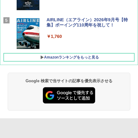
AIRLINE（エアライン）2026年9月号【特
集】ボーイング110周年を祝して！
￥1,760
Amazonランキングをもっと見る
Google 検索で当サイトの記事を優先表示させる
D40 地球の歩き方 チェンマイ タイ北部の魅
[キャンパーズコレクション 山善] ポップアッ
GRANDOOR ステンレス保冷剤 2個セット 2
力的な町 2026～2027 地球の歩き方D アジア
プテント 傘みたいに広げて畳める パッとサ
026リニューアル 急速冷凍 空間倍増 衛生的
ッとサンシェード キューブ フルクローズ メ
コンパクト 保冷力長持ち
ッシュ 簡単設置 ワンタッチテント キャンプ
￥2,079
&ハイキング カーキ PATC-150(KH)
￥2,980
￥6,831
地球の歩き方 スター・ウォーズ
BUNDOK(バンドック)ソロ ドーム 1 EX BDK
-08EX カーキ ソロキャンプ ポリエステル フ
PYKES PEAK (パイクスピーク) 着替えテン
レーム ドーム型 テント
￥2,695
ト プライバシー テント 【中が透けない】 1