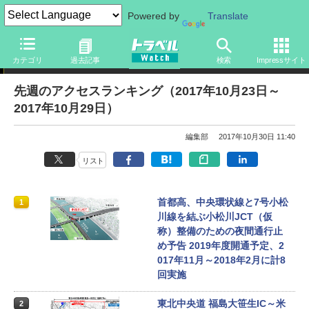
Powered by
Translate
アクセスランキング
カテゴリ
過去記事
検索
Impressサイト
先週のアクセスランキング（2017年10月23日～
2017年10月29日）
編集部
2017年10月30日 11:40
リスト
首都高、中央環状線と7号小松
1
川線を結ぶ小松川JCT（仮
称）整備のための夜間通行止
め予告 2019年度開通予定、2
017年11月～2018年2月に計8
回実施
東北中央道 福島大笹生IC～米
2