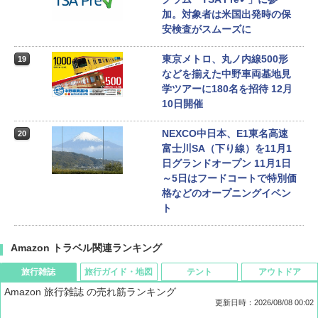
加。対象者は米国出発時の保
安検査がスムーズに
東京メトロ、丸ノ内線500形
19
などを揃えた中野車両基地見
学ツアーに180名を招待 12月
10日開催
NEXCO中日本、E1東名高速
20
富士川SA（下り線）を11月1
日グランドオープン 11月1日
～5日はフードコートで特別価
格などのオープニングイベン
ト
Amazon トラベル関連ランキング
旅行雑誌
旅行ガイド・地図
テント
アウトドア
Amazon 旅行雑誌 の売れ筋ランキング
更新日時：2026/08/08 00:02