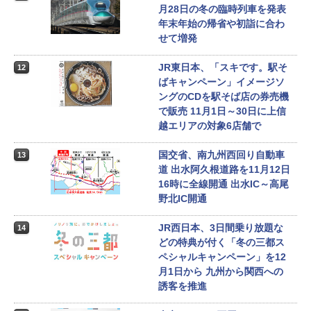
月28日の冬の臨時列車を発表
年末年始の帰省や初詣に合わ
せて増発
JR東日本、「スキです。駅そ
12
ばキャンペーン」イメージソ
ングのCDを駅そば店の券売機
で販売 11月1日～30日に上信
越エリアの対象6店舗で
国交省、南九州西回り自動車
13
道 出水阿久根道路を11月12日
16時に全線開通 出水IC～高尾
野北IC開通
JR西日本、3日間乗り放題な
14
どの特典が付く「冬の三都ス
ペシャルキャンペーン」を12
月1日から 九州から関西への
誘客を推進