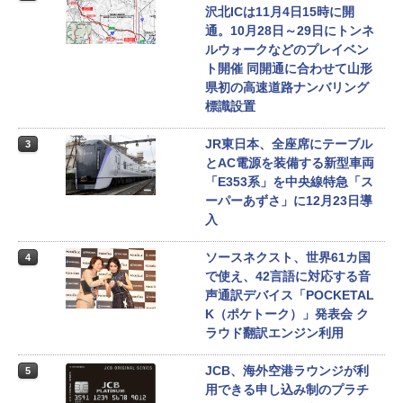
沢北ICは11月4日15時に開
通。10月28日～29日にトンネ
ルウォークなどのプレイベン
ト開催 同開通に合わせて山形
県初の高速道路ナンバリング
標識設置
JR東日本、全座席にテーブル
3
とAC電源を装備する新型車両
「E353系」を中央線特急「ス
ーパーあずさ」に12月23日導
入
ソースネクスト、世界61カ国
4
で使え、42言語に対応する音
声通訳デバイス「POCKETAL
K（ポケトーク）」発表会 ク
ラウド翻訳エンジン利用
JCB、海外空港ラウンジが利
5
用できる申し込み制のプラチ