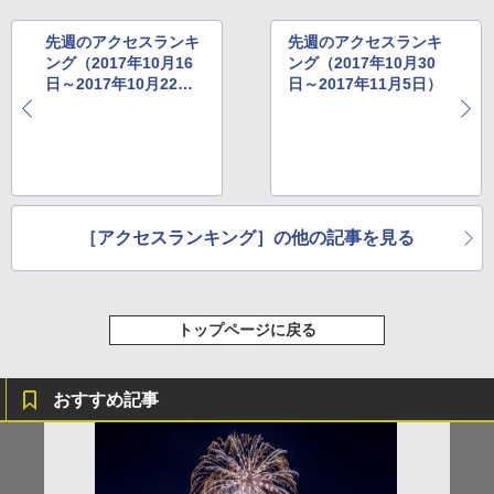
広げるだけ パッとサッとテント キューブワ
通気窓付き】収納袋付き UVカット 防水 防災
イド ブラックコーティング フルクローズ メ
コンパクト iimono117 (ブルー)
ッシュ 4人用 簡単設置 ポップアップテント P
先週のアクセスランキ
先週のアクセスランキ
ATCW-150B エクルベージュ
￥3,080
ング（2017年10月16
ング（2017年10月30
日～2017年10月22
日～2017年11月5日）
￥-
日）
［アクセスランキング］の他の記事を見る
トップページに戻る
おすすめ記事