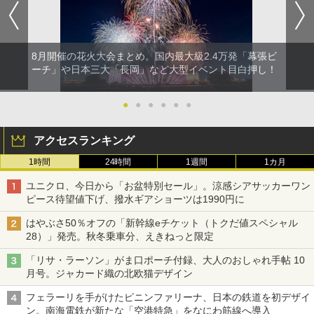
8月開催の花火大会まとめ。国内最大級2.4万発「幕張ビ
ーチ」や日本三大「長岡」など大型イベント目白押し！
●
●
●
●
●
●
アクセスランキング
1時間
24時間
1週間
1カ月
ユニクロ、今日から「お盆特別セール」。涼感シアサッカーワン
ピース待望値下げ、撥水ギアショーツは1990円に
はやぶさ50％オフの「新幹線eチケット（トクだ値スペシャル
28）」発売。秋冬乗車分、えきねっと限定
「リサ・ラーソン」がま口ポーチ付録、大人のおしゃれ手帖 10
月号。ジャカード織の北欧猫デザイン
フェラーリを手がけたピニンファリーナ、日本の鉄道を初デザイ
ン。南海電鉄が新たな「空港特急」をなにわ筋線へ導入