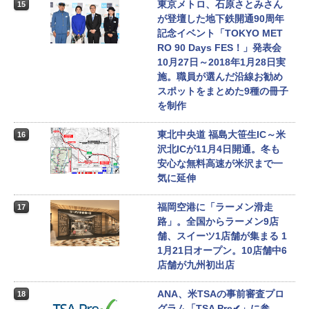
東京メトロ、石原さとみさん
15
が登壇した地下鉄開通90周年
記念イベント「TOKYO MET
RO 90 Days FES！」発表会
10月27日～2018年1月28日実
施。職員が選んだ沿線お勧め
スポットをまとめた9種の冊子
を制作
東北中央道 福島大笹生IC～米
16
沢北ICが11月4日開通。冬も
安心な無料高速が米沢まで一
気に延伸
福岡空港に「ラーメン滑走
17
路」。全国からラーメン9店
舗、スイーツ1店舗が集まる 1
1月21日オープン。10店舗中6
店舗が九州初出店
ANA、米TSAの事前審査プロ
18
グラム「TSA Pre✔」に参