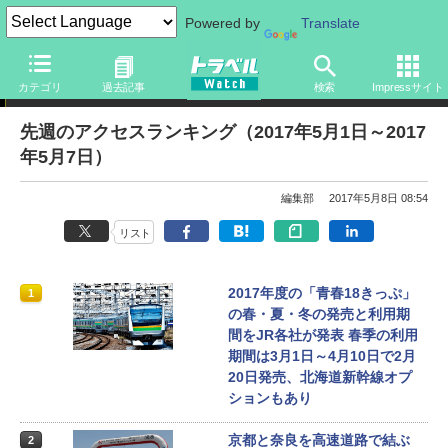
Powered by
Translate
アクセスランキング
カテゴリ
過去記事
検索
Impressサイト
先週のアクセスランキング（2017年5月1日～2017
年5月7日）
編集部
2017年5月8日 08:54
リスト
2017年度の「青春18きっぷ」
1
の春・夏・冬の発売と利用期
間をJR各社が発表 春季の利用
期間は3月1日～4月10日で2月
20日発売、北海道新幹線オプ
ションもあり
京都と奈良を高速道路で結ぶ
2