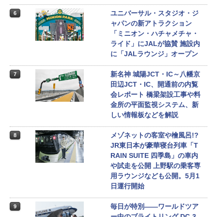
ユニバーサル・スタジオ・ジ
6
ャパンの新アトラクション
「ミニオン・ハチャメチャ・
ライド」にJALが協賛 施設内
に「JALラウンジ」オープン
新名神 城陽JCT・IC～八幡京
7
田辺JCT・IC、開通前の内覧
会レポート 橋梁架設工事や料
金所の平面監視システム、新
しい情報板などを解説
メゾネットの客室や檜風呂!?
8
JR東日本が豪華寝台列車「T
RAIN SUITE 四季島」の車内
や試走を公開 上野駅の乗客専
用ラウンジなども公開。5月1
日運行開始
毎日が特別――ワールドツア
9
ー中のブライトリング DC-3