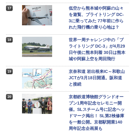
低空から熊本城や阿蘇の山々
17
を遊覧、ブライトリング DC-
3に乗ってみた 77年前に作ら
れた飛行機の乗り心地は？
世界一周チャレンジ中の「ブ
18
ライトリング DC-3」が4月29
日午後に熊本到着 30日は熊本
城や阿蘇上空を周回飛行
京奈和道 岩出根来IC～和歌山
19
JCTが3月18日開通。阪和道
と接続
京都鉄道博物館グランドオー
20
プン1周年記念セレモニー開
催。SLスチーム号に記念ヘッ
ドマーク掲出！ SL第2検修庫
を一般公開。京都駅開業140
周年記念企画展も