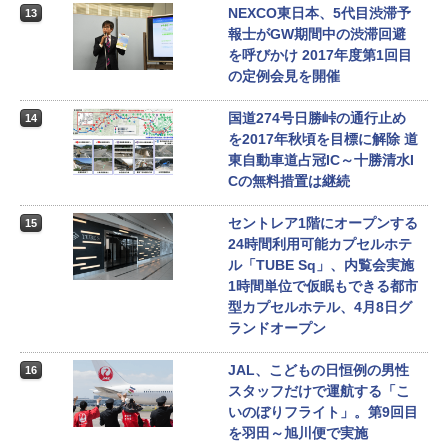
NEXCO東日本、5代目渋滞予
13
報士がGW期間中の渋滞回避
を呼びかけ 2017年度第1回目
の定例会見を開催
国道274号日勝峠の通行止め
14
を2017年秋頃を目標に解除 道
東自動車道占冠IC～十勝清水I
Cの無料措置は継続
セントレア1階にオープンする
15
24時間利用可能カプセルホテ
ル「TUBE Sq」、内覧会実施
1時間単位で仮眠もできる都市
型カプセルホテル、4月8日グ
ランドオープン
JAL、こどもの日恒例の男性
16
スタッフだけで運航する「こ
いのぼりフライト」。第9回目
を羽田～旭川便で実施