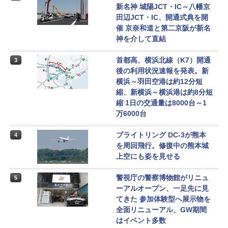
新名神 城陽JCT・IC～八幡京
田辺JCT・IC、開通式典を開
催 京奈和道と第二京阪が新名
神を介して直結
首都高、横浜北線（K7）開通
3
後の利用状況速報を発表。新
横浜～羽田空港は約12分短
縮、新横浜～横浜港は約8分短
縮 1日の交通量は8000台～1
万6000台
ブライトリング DC-3が熊本
4
を周回飛行。修復中の熊本城
上空にも姿を見せる
警視庁の警察博物館がリニュ
5
ーアルオープン、一足先に見
てきた 参加体験型へ展示物を
全面リニューアル、GW期間
はイベント多数