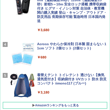
0ml（連続噴射30秒）110ml（連続噴射15
ENDLESS BASE 《めざましテレビで紹介》
秒）射程5～10m 安全ロック搭載 携帯収納袋
テント ワンタッチ RENEW 幅200 2-3人用 43
付き ヒグマ・イノシシ対策 自治体・教育機
500002(88859)
関の購入実績 登山・キャンプ・アウトドア・
防災用品 長期保存可能 緊急時用 日本国内発
Coyote No.89 特集 星野道夫 夢見る旅
A26 地球の歩き方 チェコ ポーランド スロヴ
送
ァキア 2026～2027 地球の歩き方A ヨーロッ
￥5,999
パ
￥1,540
￥3,680
￥2,277
[キャンパーズコレクション 山善] 傘みたいに
広げるだけ パッとサッとテント ブラックコ
ーティング フルクローズ メッシュ 3-4人用
Across やわらか保冷剤 日本製 固まらない 1
簡単設置 ポップアップテント エクルベージ
1cm ソフト 2個セット (2個セット)
AIRLINE（エアライン）2026年9月号【特
新しい日本地理 地図・統計・移動から読み
ュ(BC仕様) PATC-150B(EB)
集】ボーイング110周年を祝して！
解く (講談社現代新書)
￥680
￥9,990
￥1,760
￥1,540
着替えテント トイレテント 透けない【換気
[キャンパーズコレクション 山善] 傘みたいに
通気窓付き】収納袋付き UVカット 防水 防災
広げるだけ パッとサッとテント キューブワ
コンパクト iimono117 (ブルー)
イドプラス ブラックコーティング フルクロ
ーズ メッシュ 5人用 簡単設置 ポップアップ
テント PATCW-200B エクルベージュ
￥3,180
￥15,990
Amazonランキングをもっと見る