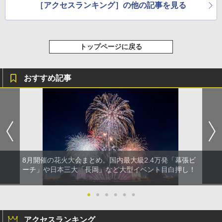
［アクセスランキング］の他の記事を見る
トップページに戻る
おすすめ記事
8月開催の花火大会まとめ。国内最大級2.4万発「幕張ビ
ーチ」や日本三大「長岡」など大型イベント目白押し！
●
●
●
●
●
●
アクセスランキング