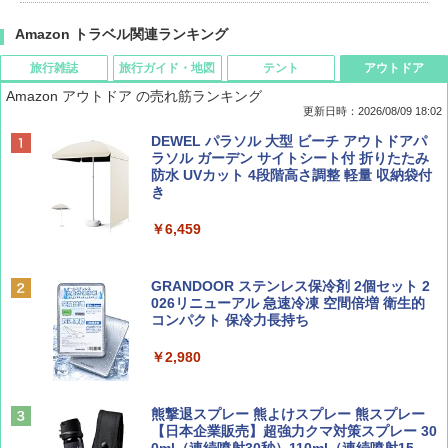
Amazon トラベル関連ランキング
旅行雑誌
旅行ガイド・地図
テント
アウトドア
Amazon アウトドア の売れ筋ランキング
更新日時：2026/08/09 18:02
BE-PAL(ビ-パル) 2026年 9 月号【特別付録:
地球の歩き方 スター・ウォーズ
[キャンパーズコレクション 山善] ポップアッ
DEWEL パラソル 大型 ビーチ アウトドアパ
SOTO ミニマル"旅"財布 ランダム2種】
プテント 傘みたいに広げて畳める パッとサ
ラソル ガーデン サイトシート付 折りたたみ
ッとサンシェード キューブ フルクローズ メ
防水 UVカット 4段階高さ調整 軽量 収納袋付
￥2,695
ッシュ 簡単設置 ワンタッチテント キャンプ
き
￥1,500
&ハイキング カーキ PATC-150(KH)
￥6,459
￥6,829
ディズニーファン ２０２６年 ９月号 [雑
D40 地球の歩き方 チェンマイ タイ北部の魅
誌] (ＤＩＳＮＥＹ ＦＡＮ)
力的な町 2026～2027 地球の歩き方D アジア
GRANDOOR ステンレス保冷剤 2個セット 2
PYKES PEAK (パイクスピーク) 着替えテン
026リニューアル 急速冷凍 空間倍増 衛生的
ト プライバシー テント 【中が透けない】 1
コンパクト 保冷力長持ち
￥713
￥2,079
人用 折りたたみ 防災グッズ 災害用トイレ ビ
ーチ ピクニック ポップアップテント 携帯 簡
￥2,980
易 トイレテント (オリーブ)
山と溪谷 2026年8月号「南アルプス大全」
A09 地球の歩き方 イタリア 2026～2027 地
￥4,836
球の歩き方A ヨーロッパ
熊撃退スプレー 熊よけスプレー 熊スプレー
￥1,540
【日本企業販売】超強力クマ対策スプレー 30
￥2,479