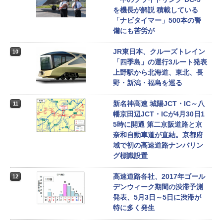
を機長が解説 積載している
「ナビタイマー」500本の警
備にも苦労が
JR東日本、クルーズトレイン
10
「四季島」の運行3ルート発表
上野駅から北海道、東北、長
野・新潟・福島を巡る
新名神高速 城陽JCT・IC～八
11
幡京田辺JCT・ICが4月30日1
5時に開通 第二京阪道路と京
奈和自動車道が直結。京都府
域で初の高速道路ナンバリン
グ標識設置
高速道路各社、2017年ゴール
12
デンウィーク期間の渋滞予測
発表、5月3日～5日に渋滞が
特に多く発生