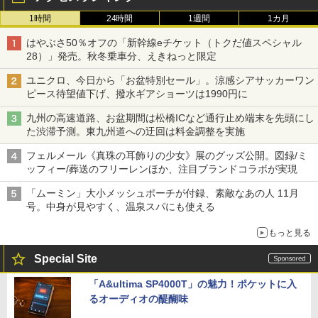
1時間
24時間
1週間
1カ月
はやぶさ50％オフの「新幹線eチケット（トクだ値スペシャル
28）」発売。秋冬乗車分、えきねっと限定
ユニクロ、今日から「お盆特別セール」。涼感シアサッカーワン
ピース待望値下げ、撥水ギアショーツは1990円に
九州の高速道路、お盆期間は松橋ICなど通行止め端末を先頭にし
た渋滞予測。東九州道への迂回は料金調整を実施
フェルメール《真珠の耳飾りの少女》展のグッズ公開。図録/ミ
ッフィー/葬送のフリーレンほか、注目ブランドコラボが実現
「ムーミン」大小メッシュポーチが付録、素敵なあの人 11月
号。中身が見やすく、温泉スパにも使える
もっと見る
Special Site
「A&ultima SP4000T」の魅力！ポケットに入
るオーディオの醍醐味