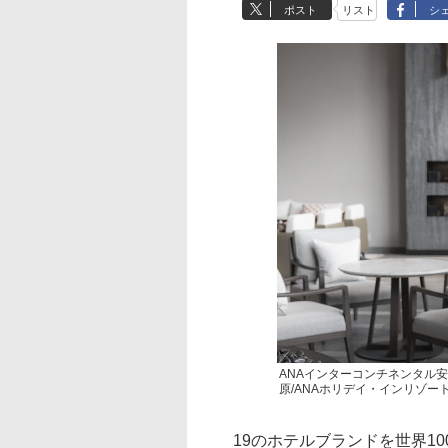
ポスト
リスト
シ
ANAインターコンチネンタル安
原/ANAホリデイ・インリゾー
19のホテルブランドを世界100