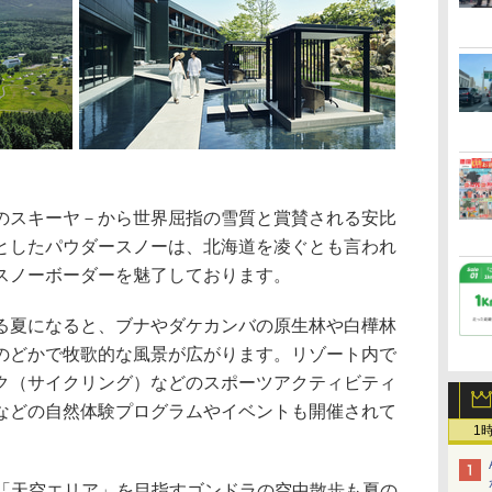
スキーヤ－から世界屈指の雪質と賞賛される安比
としたパウダースノーは、北海道を凌ぐとも言われ
スノーボーダーを魅了しております。
夏になると、ブナやダケカンバの原生林や白樺林
のどかで牧歌的な風景が広がります。リゾート内で
ク（サイクリング）などのスポーツアクティビティ
などの自然体験プログラムやイベントも開催されて
1
の「天空エリア」を目指すゴンドラの空中散歩も夏の