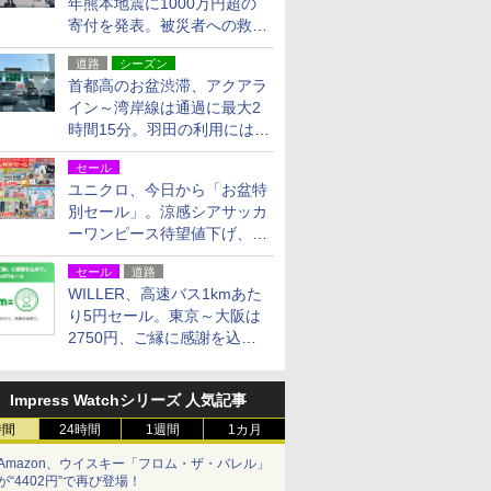
年熊本地震に1000万円超の
寄付を発表。被災者への救援
活動・復旧支援
道路
シーズン
首都高のお盆渋滞、アクアラ
イン～湾岸線は通過に最大2
時間15分。羽田の利用には
「空港西出口」の利用検討を
セール
ユニクロ、今日から「お盆特
別セール」。涼感シアサッカ
ーワンピース待望値下げ、撥
水ギアショーツは1990円に
セール
道路
WILLER、高速バス1kmあた
り5円セール。東京～大阪は
2750円、ご縁に感謝を込め
た20周年記念キャンペーン
Impress Watchシリーズ 人気記事
時間
24時間
1週間
1カ月
Amazon、ウイスキー「フロム・ザ・バレル」
が“4402円”で再び登場！