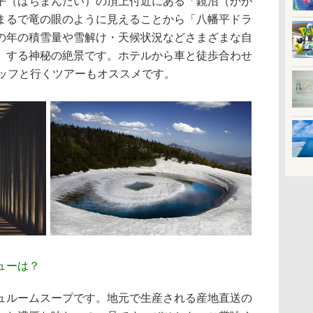
平（はちまんたい）の頂上付近にある「鏡沼（かが
まるで竜の眼のように見えることから「八幡平ドラ
の年の積雪量や雪解け・天候状況などさまざまな自
」する神秘の絶景です。ホテルから車と徒歩合わせ
タッフと行くツアーもオススメです。
ューは？
ルームスープです。地元で生産される産地直送の