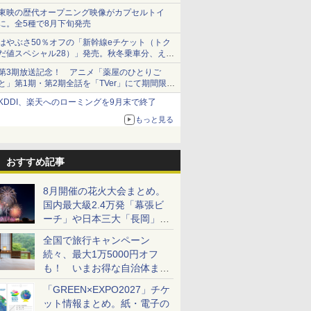
東映の歴代オープニング映像がカプセルトイ
に。全5種で8月下旬発売
はやぶさ50％オフの「新幹線eチケット（トク
だ値スペシャル28）」発売。秋冬乗車分、えき
ねっと限定
第3期放送記念！ アニメ「薬屋のひとりご
と」第1期・第2期全話を「TVer」にて期間限定
で順次無料配信開始
KDDI、楽天へのローミングを9月末で終了
もっと見る
おすすめ記事
8月開催の花火大会まとめ。
国内最大級2.4万発「幕張ビ
ーチ」や日本三大「長岡」な
ど大型イベント目白押し！
全国で旅行キャンペーン
続々、最大1万5000円オフ
も！ いまお得な自治体まと
め
「GREEN×EXPO2027」チケ
ット情報まとめ。紙・電子の