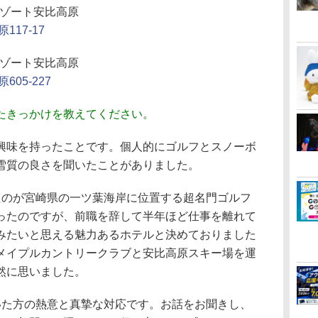
リゾート安比高原
17-17
リゾート安比高原
05-227
たきっかけを教えてください。
味を持ったことです。個人的にゴルフとスノーボ
雪質の良さを聞いたことがありました。
のが宮崎県の一ツ葉海岸に位置する超名門ゴルフ
ったのですが、前職を辞して半年ほど仕事を離れて
みたいと思える魅力あるホテルと決めておりました
メイプルカントリークラブと安比高原スキー場を運
然に思いました。
た方の熱意と真摯な対応です。お話をお聞きし、