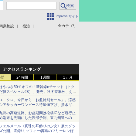
Impress サイト
全カテゴリ
商業施設
宿泊
アクセスランキング
時間
24時間
1週間
1カ月
はやぶさ50％オフの「新幹線eチケット（トク
だ値スペシャル28）」発売。秋冬乗車分、えき
ねっと限定
ユニクロ、今日から「お盆特別セール」。涼感
シアサッカーワンピース待望値下げ、撥水ギア
ショーツは1990円に
九州の高速道路、お盆期間は松橋ICなど通行止
め端末を先頭にした渋滞予測。東九州道への迂
回は料金調整を実施
フェルメール《真珠の耳飾りの少女》展のグッ
ズ公開。図録/ミッフィー/葬送のフリーレンほ
か、注目ブランドコラボが実現