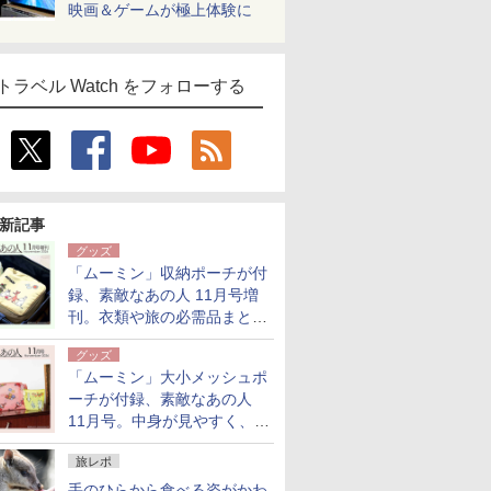
映画＆ゲームが極上体験に
トラベル Watch をフォローする
新記事
グッズ
「ムーミン」収納ポーチが付
録、素敵なあの人 11月号増
刊。衣類や旅の必需品まとま
る大小2個セット
グッズ
「ムーミン」大小メッシュポ
ーチが付録、素敵なあの人
11月号。中身が見やすく、温
泉スパにも使える
旅レポ
手のひらから食べる姿がかわ