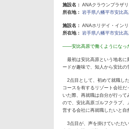
施設名：
ANAクラウンプラザ
所在地：
岩手県八幡平市安比高原1
施設名：
ANAホリデイ・イン
所在地：
岩手県八幡平市安比高原6
――
安比高原で働くようになっ
最初は安比高原という地名に興
ードが趣味で、知人から安比の
2点目として、初めて就職した
コースを有するリゾート会社だ
いた際、再就職は自分が行って
ので、安比高原ゴルフクラブ、
営する会社に再就職したいと自
3点目が、声を掛けていただい