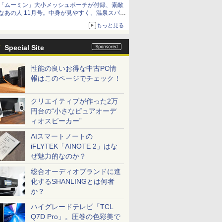
「ムーミン」大小メッシュポーチが付録、素敵
なあの人 11月号。中身が見やすく、温泉スパに
も使える
もっと見る
Special Site
性能の良いお得な中古PC情
報はこのページでチェック！
クリエイティブが作った2万
円台の“小さなピュアオーデ
ィオスピーカー”
AIスマートノートの
iFLYTEK「AINOTE 2」はな
ぜ魅力的なのか？
総合オーディオブランドに進
化するSHANLINGとは何者
か？
ハイグレードテレビ「TCL
Q7D Pro」。圧巻の色彩美で