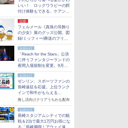
いい！ ロックワラビーの餌
付け体験もできる、ケアンズ
でアサートン高原の日本語ガ
話題
イド付きツアーに参加してみ
フェルメール《真珠の耳飾り
た
の少女》展のグッズ公開。図
録/ミッフィー/葬送のフリー
レンほか、注目ブランドコラ
お出かけ
ボが実現
「Reach for the Stars」公演
に伴うファンタジーランドの
夜間入場規制を変更。9月か
ら18時50分～20時ごろに
お出かけ
ゼンリン、スポーツファンの
長崎遠征を応援。上位ランク
インで和牛がもらえる
「GO！GO！長崎スタンプラ
推し活向けクリアうちわも配布
リー」
お出かけ
長崎スタジアムシティでの観
戦＆2泊で最大1万円お得にな
る「長崎満喫！アウェイ遠征