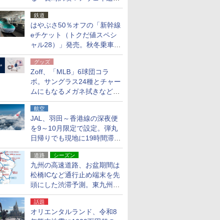
応援キャンペーン」
鉄道
はやぶさ50％オフの「新幹線
eチケット（トクだ値スペシ
ャル28）」発売。秋冬乗車
分、えきねっと限定
グッズ
Zoff、「MLB」6球団コラ
ボ。サングラス24種とチャー
ムにもなるメガネ拭きなど雑
貨24種
航空
JAL、羽田～香港線の深夜便
を9～10月限定で設定。弾丸
日帰りでも現地に19時間滞在
できる
道路
シーズン
九州の高速道路、お盆期間は
松橋ICなど通行止め端末を先
頭にした渋滞予測。東九州道
への迂回は料金調整を実施
話題
オリエンタルランド、令和8