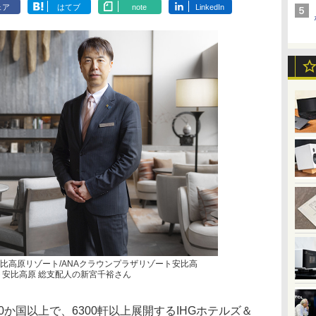
ェア
はてブ
note
LinkedIn
比高原リゾート/ANAクラウンプラザリゾート安比高
ト安比高原 総支配人の新宮千裕さん
か国以上で、6300軒以上展開するIHGホテルズ＆