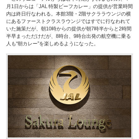
月1日からは「JAL 特製ビーフカレー」の提供が営業時間
内は終日行なわれる。本館3階・2階サクララウンジの横
にあるファーストクラスラウンジではすでに行なわれて
いた施策だが、朝10時からの提供が朝7時半からと2時間
半早まっただけだが、8時台、9時台出発の航空機に乗る
人も“朝カレー”を楽しめるようになった。