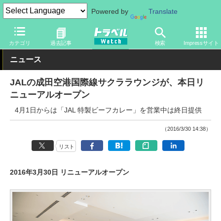
Powered by
Translate
トラベル Watch
旅の方法
空旅
飛行機
カテゴリ
過去記事
検索
Impressサイト
ニュース
JALの成田空港国際線サクララウンジが、本日リ
ニューアルオープン
4月1日からは「JAL 特製ビーフカレー」を営業中は終日提供
（2016/3/30 14:38）
リスト
2016年3月30日 リニューアルオープン