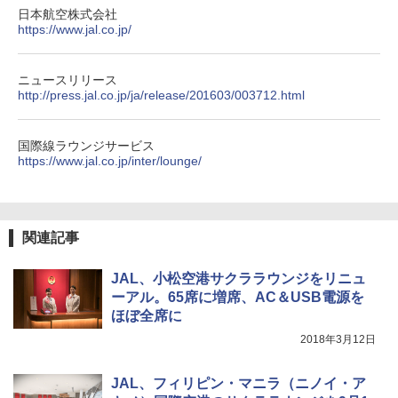
関の購入実績 登山・キャンプ・アウトドア・
日本航空株式会社
防災用品 長期保存可能 緊急時用 日本国内発
https://www.jal.co.jp/
送
￥3,680
ニュースリリース
http://press.jal.co.jp/ja/release/201603/003712.html
BUNDOK(バンドック)ソロ ドーム 1 EX BDK
-08EX カーキ ソロキャンプ ポリエステル フ
国際線ラウンジサービス
レーム ドーム型 テント
https://www.jal.co.jp/inter/lounge/
￥14,800
着替えテント トイレテント 透けない【換気
関連記事
通気窓付き】収納袋付き UVカット 防水 防災
コンパクト iimono117 (ブルー)
JAL、小松空港サクララウンジをリニュ
￥3,080
ーアル。65席に増席、AC＆USB電源を
ほぼ全席に
2018年3月12日
JAL、フィリピン・マニラ（ニノイ・ア