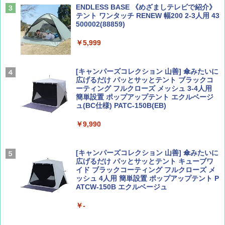
ENDLESS BASE 《めざましテレビで紹介》
テント ワンタッチ RENEW 幅200 2-3人用 43
500002(88859)
Coyote No.89 特集 星野道夫 夢見る旅
地球の歩き方 スター・ウォーズ
￥5,999
￥1,540
￥2,695
[キャンパーズコレクション 山善] 傘みたいに
広げるだけ パッとサッとテント ブラックコ
ーティング フルクローズ メッシュ 3-4人用
簡単設置 ポップアップテント エクルベージ
AIRLINE（エアライン）2026年9月号【特
A26 地球の歩き方 チェコ ポーランド スロヴ
ュ(BC仕様) PATC-150B(EB)
集】ボーイング110周年を祝して！
ァキア 2026～2027 地球の歩き方A ヨーロッ
パ
￥9,990
￥1,760
￥2,277
[キャンパーズコレクション 山善] 傘みたいに
広げるだけ パッとサッとテント キューブワ
イド ブラックコーティング フルクローズ メ
ッシュ 4人用 簡単設置 ポップアップテント P
ATCW-150B エクルベージュ
￥-