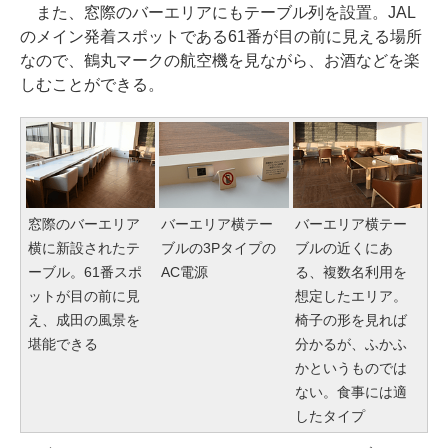
また、窓際のバーエリアにもテーブル列を設置。JAL
のメイン発着スポットである61番が目の前に見える場所
なので、鶴丸マークの航空機を見ながら、お酒などを楽
しむことができる。
窓際のバーエリア
バーエリア横テー
バーエリア横テー
横に新設されたテ
ブルの3Pタイプの
ブルの近くにあ
ーブル。61番スポ
AC電源
る、複数名利用を
ットが目の前に見
想定したエリア。
え、成田の風景を
椅子の形を見れば
堪能できる
分かるが、ふかふ
かというものでは
ない。食事には適
したタイプ