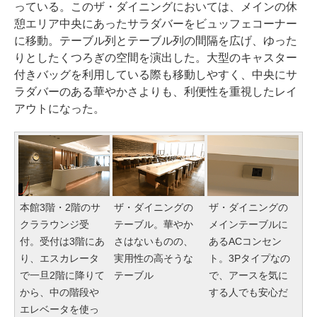
っている。このザ・ダイニングにおいては、メインの休
憩エリア中央にあったサラダバーをビュッフェコーナー
に移動。テーブル列とテーブル列の間隔を広げ、ゆった
りとしたくつろぎの空間を演出した。大型のキャスター
付きバッグを利用している際も移動しやすく、中央にサ
ラダバーのある華やかさよりも、利便性を重視したレイ
アウトになった。
本館3階・2階のサ
ザ・ダイニングの
ザ・ダイニングの
クララウンジ受
テーブル。華やか
メインテーブルに
付。受付は3階にあ
さはないものの、
あるACコンセン
り、エスカレータ
実用性の高そうな
ト。3Pタイプなの
で一旦2階に降りて
テーブル
で、アースを気に
から、中の階段や
する人でも安心だ
エレベータを使っ