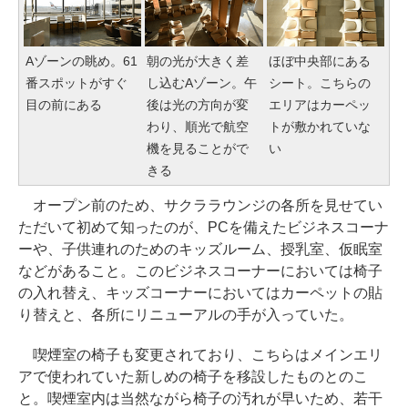
Aゾーンの眺め。61
朝の光が大きく差
ほぼ中央部にある
番スポットがすぐ
し込むAゾーン。午
シート。こちらの
目の前にある
後は光の方向が変
エリアはカーペッ
わり、順光で航空
トが敷かれていな
機を見ることがで
い
きる
オープン前のため、サクララウンジの各所を見せてい
ただいて初めて知ったのが、PCを備えたビジネスコーナ
ーや、子供連れのためのキッズルーム、授乳室、仮眠室
などがあること。このビジネスコーナーにおいては椅子
の入れ替え、キッズコーナーにおいてはカーペットの貼
り替えと、各所にリニューアルの手が入っていた。
喫煙室の椅子も変更されており、こちらはメインエリ
アで使われていた新しめの椅子を移設したものとのこ
と。喫煙室内は当然ながら椅子の汚れが早いため、若干