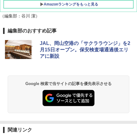
Amazonランキングをもっと見る
（編集部：谷川 潔）
DEWEL パラソル 大型 ビーチ アウトドアパ
編集部のおすすめ記事
ラソル ガーデン サイトシート付 折りたたみ
防水 UVカット 4段階高さ調整 軽量 収納袋付
JAL、岡山空港の「サクララウンジ」を2
き
月15日オープン。保安検査場通過後エリ
アに新設
￥6,459
GRANDOOR ステンレス保冷剤 2個セット 2
026リニューアル 急速冷凍 空間倍増 衛生的
Google 検索で当サイトの記事を優先表示させる
コンパクト 保冷力長持ち
￥2,980
熊撃退スプレー 熊よけスプレー 熊スプレー
【日本企業販売】超強力クマ対策スプレー 30
0ml（連続噴射30秒）110ml（連続噴射15
秒）射程5～10m 安全ロック搭載 携帯収納袋
関連リンク
付き ヒグマ・イノシシ対策 自治体・教育機