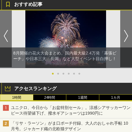
おすすめ記事
8月開催の花火大会まとめ。国内最大級2.4万発「幕張ビ
ーチ」や日本三大「長岡」など大型イベント目白押し！
●
●
●
●
●
●
アクセスランキング
1時間
24時間
1週間
1カ月
ユニクロ、今日から「お盆特別セール」。涼感シアサッカーワン
ピース待望値下げ、撥水ギアショーツは1990円に
「リサ・ラーソン」がま口ポーチ付録、大人のおしゃれ手帖 10
月号。ジャカード織の北欧猫デザイン