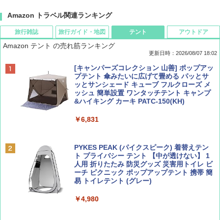
Amazon トラベル関連ランキング
旅行雑誌
旅行ガイド・地図
テント
アウトドア
Amazon テント の売れ筋ランキング
更新日時：2026/08/07 18:02
ディズニーファン ２０２６年 ９月号 [雑
僕が見た未来【完全版】
[キャンパーズコレクション 山善] ポップアッ
誌] (ＤＩＳＮＥＹ ＦＡＮ)
プテント 傘みたいに広げて畳める パッとサ
ッとサンシェード キューブ フルクローズ メ
￥0
ッシュ 簡単設置 ワンタッチテント キャンプ
￥713
&ハイキング カーキ PATC-150(KH)
￥6,831
BE-PAL(ビ-パル) 2026年 9 月号【特別付録:
D40 地球の歩き方 チェンマイ タイ北部の魅
SOTO ミニマル"旅"財布 ランダム2種】
力的な町 2026～2027 地球の歩き方D アジア
PYKES PEAK (パイクスピーク) 着替えテン
ト プライバシー テント 【中が透けない】 1
￥1,500
￥2,079
人用 折りたたみ 防災グッズ 災害用トイレ ビ
ーチ ピクニック ポップアップテント 携帯 簡
易 トイレテント (グレー)
山と溪谷 2026年8月号「南アルプス大全」
A09 地球の歩き方 イタリア 2026～2027 地
￥4,980
球の歩き方A ヨーロッパ
￥1,540
￥2,479