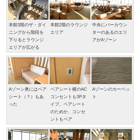
本館3階のザ・ダイ
本館2階のラウンジ
中央にバーカウン
ニングから階段を
エリア
ターのあるのエリ
下りるとラウンジ
アがAゾーン
エリアが広がる
Aゾーン奥にはペア
ペアシート横のAC
Aゾーンのカーペッ
シート（？）もあ
コンセントも3Pタ
ト
った
イプ。ペアシート
のためか、コンセ
ントもペア