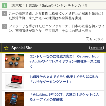
【週末駅弁】東京駅「Suicaのペンギン チキンのり弁」
九州の高速道路、お盆期間は松橋ICなど通行止め端末を先頭にし
た渋滞予測。東九州道への迂回は料金調整を実施
フェラーリを手がけたピニンファリーナ、日本の鉄道を初デザイ
ン。南海電鉄が新たな「空港特急」をなにわ筋線へ導入
もっと見る
Special Site
エントリーなのに脅威の実力!「Osprey」Nobl
e Audioワイヤレスイヤフォン4機種を一気に聴
く
お値段そのままでメモリ倍増！メモリ32GBの
「お得なゲーミングノート」
「A&ultima SP4000T」の魅力！ポケットに入
るオーディオの醍醐味