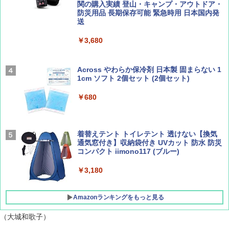
500002(88859)
関の購入実績 登山・キャンプ・アウトドア・
防災用品 長期保存可能 緊急時用 日本国内発
Coyote No.89 特集 星野道夫 夢見る旅
A26 地球の歩き方 チェコ ポーランド スロヴ
送
ァキア 2026～2027 地球の歩き方A ヨーロッ
￥5,999
パ
￥1,540
￥3,680
￥2,277
[キャンパーズコレクション 山善] 傘みたいに
広げるだけ パッとサッとテント ブラックコ
ーティング フルクローズ メッシュ 3-4人用
Across やわらか保冷剤 日本製 固まらない 1
簡単設置 ポップアップテント エクルベージ
1cm ソフト 2個セット (2個セット)
AIRLINE（エアライン）2026年9月号【特
新しい日本地理 地図・統計・移動から読み
ュ(BC仕様) PATC-150B(EB)
集】ボーイング110周年を祝して！
解く (講談社現代新書)
￥680
￥9,990
￥1,760
￥1,540
着替えテント トイレテント 透けない【換気
[キャンパーズコレクション 山善] 傘みたいに
通気窓付き】収納袋付き UVカット 防水 防災
広げるだけ パッとサッとテント キューブワ
コンパクト iimono117 (ブルー)
イドプラス ブラックコーティング フルクロ
ーズ メッシュ 5人用 簡単設置 ポップアップ
テント PATCW-200B エクルベージュ
￥3,180
￥15,990
Amazonランキングをもっと見る
（大城和歌子）