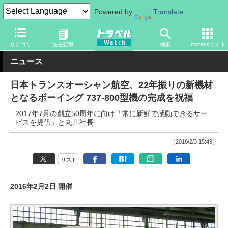
Powered by
Translate
トラベル Watch
旅の方法
空旅
飛行機
カテゴリ
過去記事
検索
Impressサイト
ニュース
日本トランスオーシャン航空、22年振りの新機材
となるボーイング 737-800型機の完成を祝福
2017年7月の創立50周年に向け「常に新鮮で感動できるサー
ビスを提供」と丸川社長
（2016/2/3 15:49）
リスト
2016年2月2日 開催