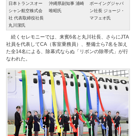
日本トランスオー
沖縄県副知事 浦崎
ボーイングジャパ
シャン航空株式会
唯昭氏
ン社長 ジョージ・
社 代表取締役社長
マフェオ氏
丸川潔氏
続くセレモニーでは、来賓6名と丸川社長、さらにJTA
社員を代表してCA（客室乗務員）、整備士ら7名を加え
た全14名による、除幕式ならぬ「リボンの除帯式」が行
なわれた。