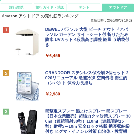
旅行雑誌
旅行ガイド・地図
テント
アウトドア
Amazon アウトドア の売れ筋ランキング
更新日時：2026/08/09 18:02
BE-PAL(ビ-パル) 2026年 9 月号【特別付録:
地球の歩き方 スター・ウォーズ
[キャンパーズコレクション 山善] ポップアッ
DEWEL パラソル 大型 ビーチ アウトドアパ
SOTO ミニマル"旅"財布 ランダム2種】
プテント 傘みたいに広げて畳める パッとサ
ラソル ガーデン サイトシート付 折りたたみ
ッとサンシェード キューブ フルクローズ メ
防水 UVカット 4段階高さ調整 軽量 収納袋付
￥2,695
ッシュ 簡単設置 ワンタッチテント キャンプ
き
￥1,500
&ハイキング カーキ PATC-150(KH)
￥6,459
￥6,829
ディズニーファン ２０２６年 ９月号 [雑
D40 地球の歩き方 チェンマイ タイ北部の魅
誌] (ＤＩＳＮＥＹ ＦＡＮ)
力的な町 2026～2027 地球の歩き方D アジア
GRANDOOR ステンレス保冷剤 2個セット 2
PYKES PEAK (パイクスピーク) 着替えテン
026リニューアル 急速冷凍 空間倍増 衛生的
ト プライバシー テント 【中が透けない】 1
コンパクト 保冷力長持ち
￥713
￥2,079
人用 折りたたみ 防災グッズ 災害用トイレ ビ
ーチ ピクニック ポップアップテント 携帯 簡
￥2,980
易 トイレテント (オリーブ)
山と溪谷 2026年8月号「南アルプス大全」
A09 地球の歩き方 イタリア 2026～2027 地
￥4,836
球の歩き方A ヨーロッパ
熊撃退スプレー 熊よけスプレー 熊スプレー
￥1,540
【日本企業販売】超強力クマ対策スプレー 30
￥2,479
0ml（連続噴射30秒）110ml（連続噴射15
ENDLESS BASE 《めざましテレビで紹介》
秒）射程5～10m 安全ロック搭載 携帯収納袋
テント ワンタッチ RENEW 幅200 2-3人用 43
付き ヒグマ・イノシシ対策 自治体・教育機