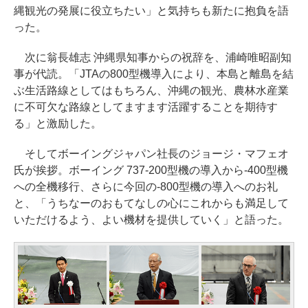
縄観光の発展に役立ちたい」と気持ちも新たに抱負を語
った。
次に翁長雄志 沖縄県知事からの祝辞を、浦崎唯昭副知
事が代読。「JTAの800型機導入により、本島と離島を結
ぶ生活路線としてはもちろん、沖縄の観光、農林水産業
に不可欠な路線としてますます活躍することを期待す
る」と激励した。
そしてボーイングジャパン社長のジョージ・マフェオ
氏が挨拶。ボーイング 737-200型機の導入から-400型機
への全機移行、さらに今回の-800型機の導入へのお礼
と、「うちなーのおもてなしの心にこれからも満足して
いただけるよう、よい機材を提供していく」と語った。