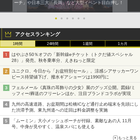
ーチ」や日本三大「長岡」など大型イベント目白押し！
●
●
●
●
●
●
アクセスランキング
1時間
24時間
1週間
1カ月
はやぶさ50％オフの「新幹線eチケット（トクだ値スペシャル
28）」発売。秋冬乗車分、えきねっと限定
ユニクロ、今日から「お盆特別セール」。涼感シアサッカーワン
ピース待望値下げ、撥水ギアショーツは1990円に
フェルメール《真珠の耳飾りの少女》展のグッズ公開。図録/ミ
ッフィー/葬送のフリーレンほか、注目ブランドコラボが実現
九州の高速道路、お盆期間は松橋ICなど通行止め端末を先頭にし
た渋滞予測。東九州道への迂回は料金調整を実施
「ムーミン」大小メッシュポーチが付録、素敵なあの人 11月
号。中身が見やすく、温泉スパにも使える
もっと見る