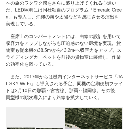
への旅のワクワク感をさらに盛り上げてくれる心遣い
だ。LED照明には同社独自のプログラム「Emerald Gree
n」も導入し、沖縄の海や太陽などを感じさせる演出を
実現している。
座席上のコンパートメントには、曲線の設計を用いて
収容力をアップしながらも圧迫感のない環境を実現。貨
物室も従来機の38.5m
から43.2m
へ収容力をアップ。ス
2
2
ライディングカーペットを前後の貨物室に装備し、作業
の効率化を図っている。
また、2017年からは機内インターネットサービス「JA
L SKY Wi-Fi」も導入される予定。同機の定期便初フライ
トは2月10日の那覇～宮古線、那覇～福岡線。その後、
同型機の順次導入により路線を拡大していく。