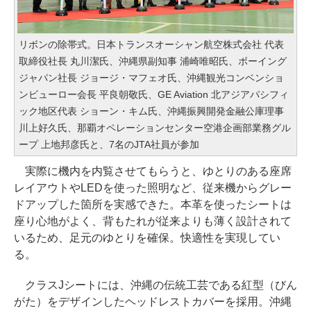
リボンの除帯式。日本トランスオーシャン航空株式会社 代表
取締役社長 丸川潔氏、沖縄県副知事 浦崎唯昭氏、ボーイング
ジャパン社長 ジョージ・マフェオ氏、沖縄観光コンベンショ
ンビューロー会長 平良朝敬氏、GE Aviation 北アジアパシフィ
ック地区代表 ショーン・キム氏、沖縄振興開発金融公庫理事
川上好久氏、那覇オペレーションセンター空港企画部業務グル
ープ 上地邦彦氏と、7名のJTA社員が参加
実際に機内を内覧させてもらうと、ゆとりのある座席
レイアウトやLEDを使った照明など、従来機からグレー
ドアップした箇所を実感できた。本革を使ったシートは
座り心地がよく、背もたれが従来よりも薄く設計されて
いるため、足元のゆとりを確保。快適性を実現してい
る。
クラスJシートには、沖縄の伝統工芸である紅型（びん
がた）をデザインしたヘッドレストカバーを採用。沖縄