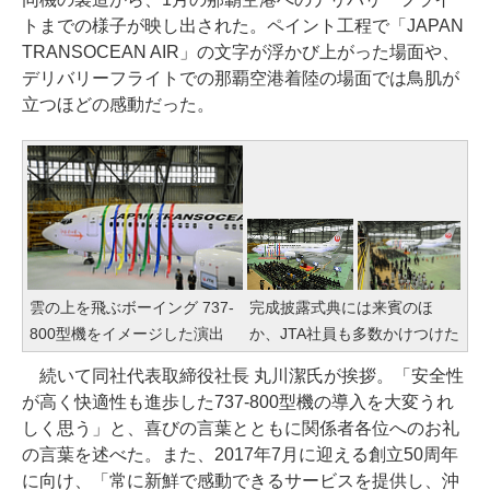
トまでの様子が映し出された。ペイント工程で「JAPAN
TRANSOCEAN AIR」の文字が浮かび上がった場面や、
デリバリーフライトでの那覇空港着陸の場面では鳥肌が
立つほどの感動だった。
雲の上を飛ぶボーイング 737-
完成披露式典には来賓のほ
800型機をイメージした演出
か、JTA社員も多数かけつけた
続いて同社代表取締役社長 丸川潔氏が挨拶。「安全性
が高く快適性も進歩した737-800型機の導入を大変うれ
しく思う」と、喜びの言葉とともに関係者各位へのお礼
の言葉を述べた。また、2017年7月に迎える創立50周年
に向け、「常に新鮮で感動できるサービスを提供し、沖