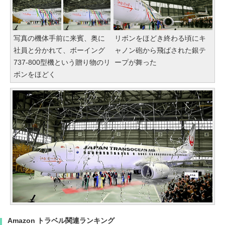
写真の機体手前に来賓、奥に
リボンをほどき終わる頃にキ
社員と分かれて、ボーイング
ャノン砲から飛ばされた銀テ
737-800型機という贈り物のリ
ープが舞った
ボンをほどく
Amazon トラベル関連ランキング