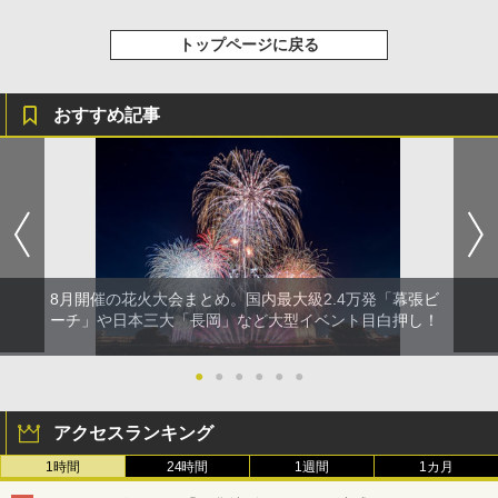
トップページに戻る
おすすめ記事
8月開催の花火大会まとめ。国内最大級2.4万発「幕張ビ
ーチ」や日本三大「長岡」など大型イベント目白押し！
●
●
●
●
●
●
アクセスランキング
1時間
24時間
1週間
1カ月