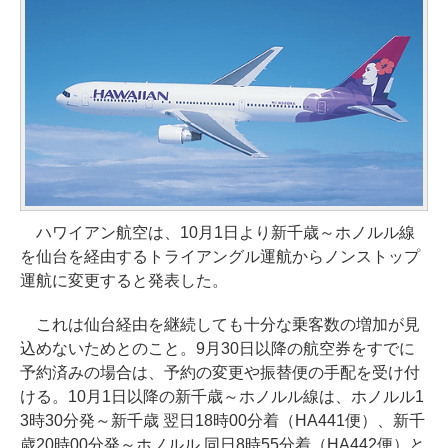
ハワイアン航空は、10月1日より新千歳～ホノルル線
を仙台を経由するトライアングル運航からノンストップ
運航に変更すると発表した。
これは仙台経由を継続しても十分な乗客数の増加が見
込めないためとのこと。9月30日以降の航空券をすでに
予約済みの場合は、予約の変更や振替便の手配を受け付
ける。10月1日以降の新千歳～ホノルル線は、ホノルル1
3時30分発～新千歳 翌日18時00分着（HA441便）、新千
歳20時00分発～ホノルル 同日8時55分着（HA442便）と