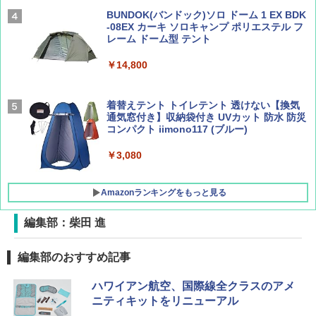
広げるだけ パッとサッとテント ブラックコ
ーティング フルクローズ メッシュ 3-4人用
BUNDOK(バンドック)ソロ ドーム 1 EX BDK
簡単設置 ポップアップテント エクルベージ
-08EX カーキ ソロキャンプ ポリエステル フ
AIRLINE（エアライン）2026年9月号【特
A26 地球の歩き方 チェコ ポーランド スロヴ
ュ(BC仕様) PATC-150B(EB)
レーム ドーム型 テント
集】ボーイング110周年を祝して！
ァキア 2026～2027 地球の歩き方A ヨーロッ
パ
￥9,990
￥14,800
￥1,760
￥2,277
[キャンパーズコレクション 山善] 傘みたいに
着替えテント トイレテント 透けない【換気
広げるだけ パッとサッとテント キューブワ
通気窓付き】収納袋付き UVカット 防水 防災
イド ブラックコーティング フルクローズ メ
コンパクト iimono117 (ブルー)
ッシュ 4人用 簡単設置 ポップアップテント P
ATCW-150B エクルベージュ
￥3,080
￥-
Amazonランキングをもっと見る
編集部：柴田 進
編集部のおすすめ記事
ハワイアン航空、国際線全クラスのアメ
ニティキットをリニューアル