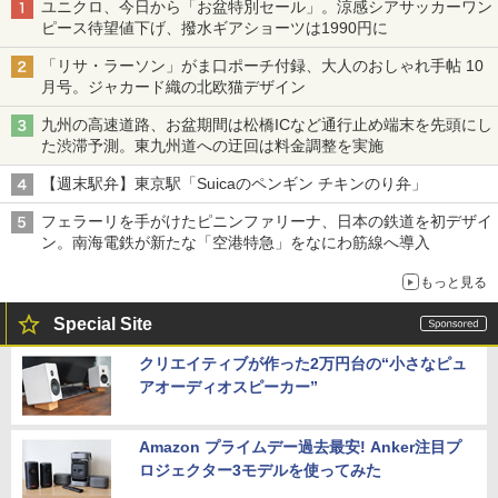
ユニクロ、今日から「お盆特別セール」。涼感シアサッカーワン
ピース待望値下げ、撥水ギアショーツは1990円に
「リサ・ラーソン」がま口ポーチ付録、大人のおしゃれ手帖 10
月号。ジャカード織の北欧猫デザイン
九州の高速道路、お盆期間は松橋ICなど通行止め端末を先頭にし
た渋滞予測。東九州道への迂回は料金調整を実施
【週末駅弁】東京駅「Suicaのペンギン チキンのり弁」
フェラーリを手がけたピニンファリーナ、日本の鉄道を初デザイ
ン。南海電鉄が新たな「空港特急」をなにわ筋線へ導入
もっと見る
Special Site
クリエイティブが作った2万円台の“小さなピュ
アオーディオスピーカー”
Amazon プライムデー過去最安! Anker注目プ
ロジェクター3モデルを使ってみた