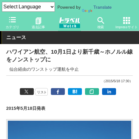
Powered by
Translate
トラベル Watch
企業・政府・官庁
海外エアライン
カテゴリ
過去記事
検索
Impressサイト
ニュース
ハワイアン航空、10月1日より新千歳～ホノルル線
をノンストップに
仙台経由のワンストップ運航を中止
（2015/5/18 17:30）
リスト
2015年5月18日発表