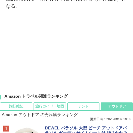
なる。
Amazon トラベル関連ランキング
旅行雑誌
旅行ガイド・地図
テント
アウトドア
Amazon アウトドア の売れ筋ランキング
更新日時：2026/08/07 18:02
ディズニーファン ２０２６年 ９月号 [雑
僕が見た未来【完全版】
[キャンパーズコレクション 山善] ポップアッ
DEWEL パラソル 大型 ビーチ アウトドアパ