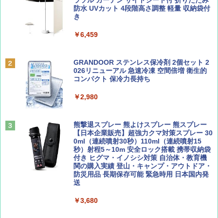
誌] (ＤＩＳＮＥＹ ＦＡＮ)
プテント 傘みたいに広げて畳める パッとサ
ラソル ガーデン サイトシート付 折りたたみ
ッとサンシェード キューブ フルクローズ メ
防水 UVカット 4段階高さ調整 軽量 収納袋付
￥0
ッシュ 簡単設置 ワンタッチテント キャンプ
き
￥713
&ハイキング カーキ PATC-150(KH)
￥6,459
￥6,831
BE-PAL(ビ-パル) 2026年 9 月号【特別付録:
D40 地球の歩き方 チェンマイ タイ北部の魅
SOTO ミニマル"旅"財布 ランダム2種】
力的な町 2026～2027 地球の歩き方D アジア
GRANDOOR ステンレス保冷剤 2個セット 2
PYKES PEAK (パイクスピーク) 着替えテン
026リニューアル 急速冷凍 空間倍増 衛生的
ト プライバシー テント 【中が透けない】 1
コンパクト 保冷力長持ち
￥1,500
￥2,079
人用 折りたたみ 防災グッズ 災害用トイレ ビ
ーチ ピクニック ポップアップテント 携帯 簡
￥2,980
易 トイレテント (グレー)
山と溪谷 2026年8月号「南アルプス大全」
A09 地球の歩き方 イタリア 2026～2027 地
￥4,980
球の歩き方A ヨーロッパ
熊撃退スプレー 熊よけスプレー 熊スプレー
￥1,540
【日本企業販売】超強力クマ対策スプレー 30
￥2,479
0ml（連続噴射30秒）110ml（連続噴射15
ENDLESS BASE 《めざましテレビで紹介》
秒）射程5～10m 安全ロック搭載 携帯収納袋
テント ワンタッチ RENEW 幅200 2-3人用 43
付き ヒグマ・イノシシ対策 自治体・教育機
500002(88859)
関の購入実績 登山・キャンプ・アウトドア・
防災用品 長期保存可能 緊急時用 日本国内発
Coyote No.89 特集 星野道夫 夢見る旅
地球の歩き方 スター・ウォーズ
送
￥5,999
￥1,540
￥2,695
￥3,680
[キャンパーズコレクション 山善] 傘みたいに