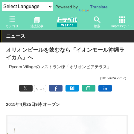
Powered by
Translate
トラベル Watch
旅の情報
観光地
グルメ
カテゴリ
過去記事
検索
Impressサイト
ニュース
オリオンビールを飲むなら「イオンモール沖縄ラ
イカム」へ
Rycom Villageのレストラン棟「オリオンビアテラス」
（2015/4/24 22:17）
リスト
2015年4月25日9時 オープン