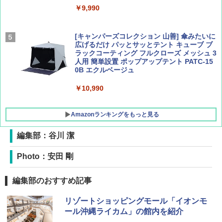
￥9,990
￥1,760
￥1,540
[キャンパーズコレクション 山善] 傘みたいに
広げるだけ パッとサッとテント キューブ ブ
ラックコーティング フルクローズ メッシュ 3
人用 簡単設置 ポップアップテント PATC-15
0B エクルベージュ
￥10,990
Amazonランキングをもっと見る
編集部：谷川 潔
BUNDOK(バンドック)ソロ ドーム 1 EX BDK
Photo：安田 剛
-08EX カーキ ソロキャンプ ポリエステル フ
レーム テント
編集部のおすすめ記事
￥14,800
リゾートショッピングモール「イオンモ
ール沖縄ライカム」の館内を紹介
GRANDOOR ステンレス保冷剤 2個セット 2