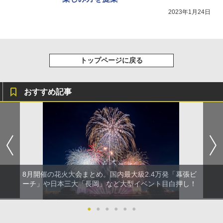
2023年1月24日
トップページに戻る
おすすめ記事
8月開催の花火大会まとめ。国内最大級2.4万発「幕張ビ
ーチ」や日本三大「長岡」など大型イベント目白押し！
●
●
●
●
●
●