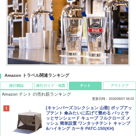
Amazon トラベル関連ランキング
旅行雑誌
旅行ガイド・地図
テント
アウトドア
Amazon テント の売れ筋ランキング
更新日時：2026/08/07 06:02
ディズニーファン ２０２６年 ９月号 [雑
D40 地球の歩き方 チェンマイ タイ北部の魅
[キャンパーズコレクション 山善] ポップアッ
誌] (ＤＩＳＮＥＹ ＦＡＮ)
力的な町 2026～2027 地球の歩き方D アジア
プテント 傘みたいに広げて畳める パッとサ
ッとサンシェード キューブ フルクローズ メ
ッシュ 簡単設置 ワンタッチテント キャンプ
￥713
￥2,079
&ハイキング カーキ PATC-150(KH)