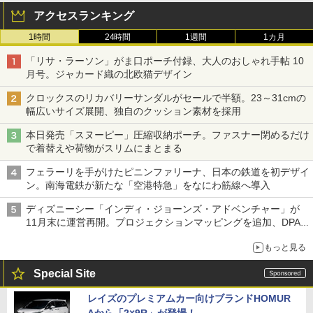
アクセスランキング
1時間
24時間
1週間
1カ月
「リサ・ラーソン」がま口ポーチ付録、大人のおしゃれ手帖 10
月号。ジャカード織の北欧猫デザイン
クロックスのリカバリーサンダルがセールで半額。23～31cmの
幅広いサイズ展開、独自のクッション素材を採用
本日発売「スヌーピー」圧縮収納ポーチ。ファスナー閉めるだけ
で着替えや荷物がスリムにまとまる
フェラーリを手がけたピニンファリーナ、日本の鉄道を初デザイ
ン。南海電鉄が新たな「空港特急」をなにわ筋線へ導入
ディズニーシー「インディ・ジョーンズ・アドベンチャー」が
11月末に運営再開。プロジェクションマッピングを追加、DPA
は1500円
もっと見る
Special Site
レイズのプレミアムカー向けブランドHOMUR
Aから「2×9R」が登場！