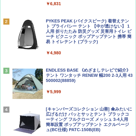
￥6,831
BE-PAL(ビ-パル) 2026年 9 月号【特別付録:
A09 地球の歩き方 イタリア 2026～2027 地
SOTO ミニマル"旅"財布 ランダム2種】
球の歩き方A ヨーロッパ
PYKES PEAK (パイクスピーク) 着替えテン
ト プライバシー テント 【中が透けない】 1
￥1,500
￥2,479
人用 折りたたみ 防災グッズ 災害用トイレ ビ
ーチ ピクニック ポップアップテント 携帯 簡
易 トイレテント (ブラック)
山と溪谷 2026年8月号「南アルプス大全」
地球の歩き方 スター・ウォーズ
￥4,980
￥1,540
￥2,695
ENDLESS BASE 《めざましテレビで紹介》
テント ワンタッチ RENEW 幅200 2-3人用 43
500002(88859)
Coyote No.89 特集 星野道夫 夢見る旅
A26 地球の歩き方 チェコ ポーランド スロヴ
ァキア 2026～2027 地球の歩き方A ヨーロッ
￥5,999
パ
￥1,540
￥2,277
[キャンパーズコレクション 山善] 傘みたいに
広げるだけ パッとサッとテント ブラックコ
ーティング フルクローズ メッシュ 3-4人用
簡単設置 ポップアップテント エクルベージ
AIRLINE（エアライン）2026年9月号【特
新しい日本地理 地図・統計・移動から読み
ュ(BC仕様) PATC-150B(EB)
集】ボーイング110周年を祝して！
解く (講談社現代新書)