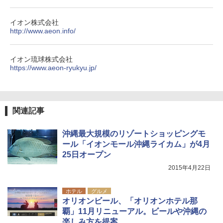
ポインターライト 強力 小型 緑色/赤色/青紫色
イオン株式会社
USB充電式 高精度 超長距離照射 長時間使用
http://www.aeon.info/
可能 安全ロック付き 高安全性 金属製耐久 コ
ンパクト多機能設計 持ち運び便利 アウトド
ア/オフィス/教育現場/展示会用 緑
イオン琉球株式会社
￥1,180
https://www.aeon-ryukyu.jp/
関連記事
沖縄最大規模のリゾートショッピングモ
ール「イオンモール沖縄ライカム」が4月
25日オープン
2015年4月22日
ホテル
グルメ
オリオンビール、「オリオンホテル那
覇」11月リニューアル。ビールや沖縄の
楽しみ方を提案