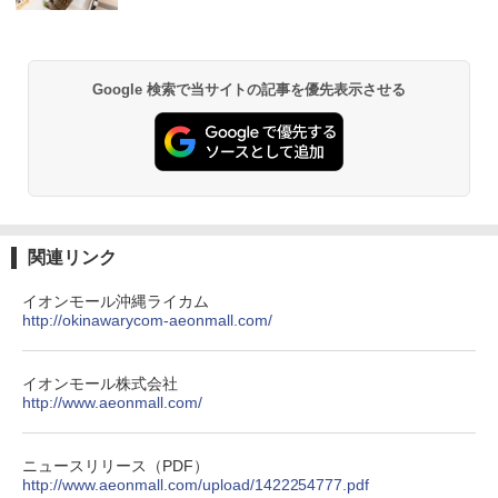
026リニューアル 急速冷凍 空間倍増 衛生的
コンパクト 保冷力長持ち
￥2,980
Google 検索で当サイトの記事を優先表示させる
DEWEL パラソル 大型 ビーチ アウトドアパ
ラソル ガーデン サイトシート付 折りたたみ
防水 UVカット 4段階高さ調整 軽量 収納袋付
き
￥6,459
関連リンク
熊撃退スプレー 熊よけスプレー 熊スプレー
イオンモール沖縄ライカム
【日本企業販売】超強力クマ対策スプレー 30
http://okinawarycom-aeonmall.com/
0ml（連続噴射30秒）110ml（連続噴射15
秒）射程5～10m 安全ロック搭載 携帯収納袋
付き ヒグマ・イノシシ対策 自治体・教育機
イオンモール株式会社
関の購入実績 登山・キャンプ・アウトドア・
http://www.aeonmall.com/
防災用品 長期保存可能 緊急時用 日本国内発
送
ニュースリリース（PDF）
￥3,680
http://www.aeonmall.com/upload/1422254777.pdf