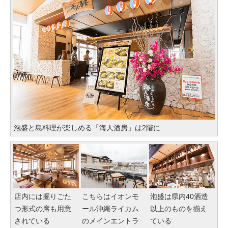
泡盛と島料理が楽しめる「海人酒房」は2階に
店内には掘りごた
こちらはイオンモ
泡盛は県内40酒造
つ形式の席も用意
ール沖縄ライカム
以上のものを揃え
されている
のメインエントラ
ている