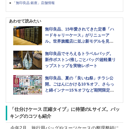
「無印良品 銀座」店舗情報
あわせて読みたい
無印良品、15年愛されてきた定番「ハ
ードキャリーケース」がリニューア
ル。世界旗艦店に並ぶ新モデルを見て
きた
無印良品でそろえるトラベルバッグ。
新作ボストン/推しごとバッグ/超軽量リ
ップストップを実物レポート
無印良品、夏の「良いね祭」チラシ公
開。ごはんにかける10％オフ、さらっ
と綿インナー15％オフなど期間限定価
格に
「仕分けケース 圧縮タイプ」に待望のLサイズ。パッ
キングのコツも紹介
今年2月、旅行用バッグやスーツケースの整理整頓に