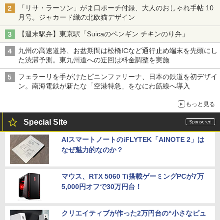
「リサ・ラーソン」がま口ポーチ付録、大人のおしゃれ手帖 10
月号。ジャカード織の北欧猫デザイン
【週末駅弁】東京駅「Suicaのペンギン チキンのり弁」
九州の高速道路、お盆期間は松橋ICなど通行止め端末を先頭にし
た渋滞予測。東九州道への迂回は料金調整を実施
フェラーリを手がけたピニンファリーナ、日本の鉄道を初デザイ
ン。南海電鉄が新たな「空港特急」をなにわ筋線へ導入
もっと見る
Special Site
AIスマートノートのiFLYTEK「AINOTE 2」は
なぜ魅力的なのか？
マウス、RTX 5060 Ti搭載ゲーミングPCが7万
5,000円オフで30万円台！
クリエイティブが作った2万円台の“小さなピュ