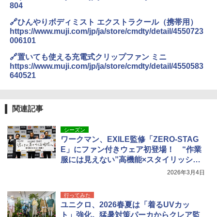
804
🔗ひんやりボディミスト エクストラクール（携帯用）
https://www.muji.com/jp/ja/store/cmdty/detail/4550723
006101
🔗置いても使える充電式クリップファン ミニ
https://www.muji.com/jp/ja/store/cmdty/detail/4550583
640521
関連記事
シーズン
ワークマン、EXILE監修「ZERO-STAG
E」にファン付きウェア初登場！ “作業
服には見えない”高機能×スタイリッシュ
で猛暑対策の新定番へ
2026年3月4日
行ってみた
ユニクロ、2026春夏は「着るUVカッ
ト」強化。猛暑対策パーカからクレア監