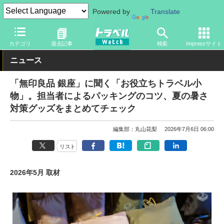
Powered by
Translate
トラベル Watch
旅のアイテム
旅行グッズ
生活雑貨
カテゴリ
過去記事
検索
Impressサイト
ニュース
「無印良品 銀座」に聞く「お役立ちトラベル小
物」。担当者によるパッキングのコツ、夏の暑さ
対策グッズをまとめてチェック
編集部：丸山花梨
2026年7月6日 06:00
リスト
2026年5月 取材