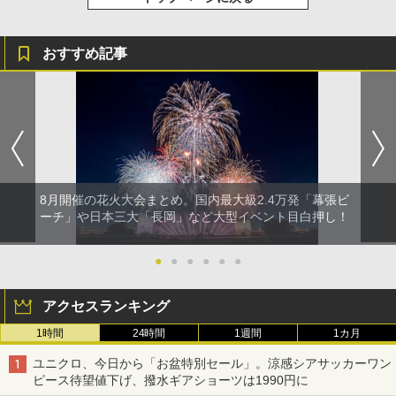
おすすめ記事
8月開催の花火大会まとめ。国内最大級2.4万発「幕張ビ
ーチ」や日本三大「長岡」など大型イベント目白押し！
●
●
●
●
●
●
アクセスランキング
1時間
24時間
1週間
1カ月
ユニクロ、今日から「お盆特別セール」。涼感シアサッカーワン
ピース待望値下げ、撥水ギアショーツは1990円に