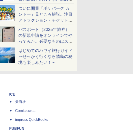
ケットも解説
ついに開業「ポケパーク カ
ントー」見どころ解説。注目
アトラクション・チケット手
配・来場前に必要な準備は？
パスポート（2025年旅券）
の新規申請をオンラインでや
ってみた。必要なものはスマ
ホとマイナカードのみ
はじめてのハワイ旅行ガイド
～せっかく行くなら隣島の秘
境も楽しみたい！～
ICE
天海社
ス
Comic curea
impress QuickBooks
PUBFUN