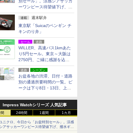
別セール」。涼感シアサッカ
ーワンピース待望値下げ、撥
水ギアショーツは1990円に
週末駅弁
連載
東京駅「Suicaのペンギン チ
キンのり弁」
セール
道路
WILLER、高速バス1kmあた
り5円セール。東京～大阪は
2750円、ご縁に感謝を込め
た20周年記念キャンペーン
道路
シーズン
お盆各地の渋滞、日付・道路
別の通過所要時間の一覧。ピ
ークは下り8日・13日、上り
14日・15日
Impress Watchシリーズ 人気記事
時間
24時間
1週間
1カ月
ユニクロ、今日から「お盆特別セール」。涼感
シアサッカーワンピース待望値下げ、撥水ギア
ショーツは1990円に