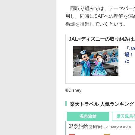
同取り組みでは、テーマパーク
用し、同時にSAFへの理解を
循環を推進していくという。
JAL×ディズニーの取り組み
「JA
場！
た
©Disney
楽天トラベル 人気ランキング
温泉旅館
露天風呂
温泉旅館
更新日時：2026/08/08 06:00