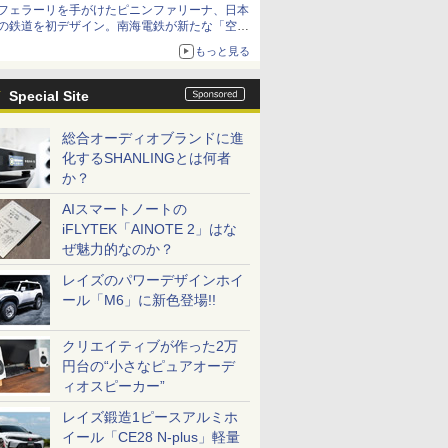
フェラーリを手がけたピニンファリーナ、日本
の鉄道を初デザイン。南海電鉄が新たな「空港
特急」をなにわ筋線へ導入
もっと見る
Special Site
総合オーディオブランドに進
化するSHANLINGとは何者
か？
AIスマートノートの
iFLYTEK「AINOTE 2」はな
ぜ魅力的なのか？
レイズのパワーデザインホイ
ール「M6」に新色登場!!
クリエイティブが作った2万
円台の“小さなピュアオーデ
ィオスピーカー”
レイズ鍛造1ピースアルミホ
イール「CE28 N-plus」軽量