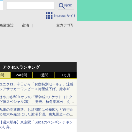
Impress サイト
全カテゴリ
商業施設
宿泊
アクセスランキング
時間
24時間
1週間
1カ月
ユニクロ、今日から「お盆特別セール」。涼感
シアサッカーワンピース待望値下げ、撥水ギア
ショーツは1990円に
はやぶさ50％オフの「新幹線eチケット（トク
だ値スペシャル28）」発売。秋冬乗車分、えき
ねっと限定
九州の高速道路、お盆期間は松橋ICなど通行止
め端末を先頭にした渋滞予測。東九州道への迂
回は料金調整を実施
【週末駅弁】東京駅「Suicaのペンギン チキン
のり弁」