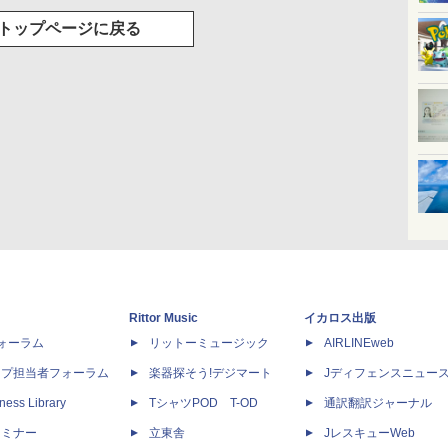
トップページに戻る
Rittor Music
イカロス出版
dフォーラム
リットーミュージック
AIRLINEweb
ップ担当者フォーラム
楽器探そう!デジマート
Jディフェンスニュー
ness Library
TシャツPOD T-OD
通訳翻訳ジャーナル
セミナー
立東舎
JレスキューWeb