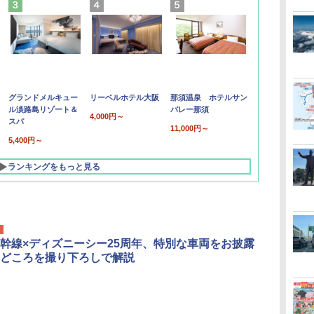
グランドメルキュー
リーベルホテル大阪
那須温泉 ホテルサン
ル淡路島リゾート＆
バレー那須
4,000円～
スパ
11,000円～
5,400円～
ランキングをもっと見る
幹線×ディズニーシー25周年、特別な車両をお披露
どころを撮り下ろしで解説
北陸 福井 あわら
品川プリンスホテ
舞浜ビューホテル
箱根湯本温泉 ホテ
ホテルトラスティ東
オリエンタルホテル
下呂温泉 水明館
住友不動産ホテル ヴ
東京ベイ舞浜ホテル