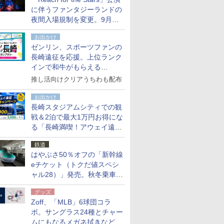
た
に伴うファンタジーランドの
夜間入場規制を変更。9月か
ら18時50分～20時ごろに
お出かけ
ゼンリン、スポーツファンの
長崎遠征を応援。上位ランク
インで和牛がもらえる
「GO！GO！長崎スタンプラ
推し活向けクリアうちわも配布
リー」
お出かけ
長崎スタジアムシティでの観
戦＆2泊で最大1万円お得にな
る「長崎満喫！アウェイ遠征
応援キャンペーン」
鉄道
はやぶさ50％オフの「新幹線
eチケット（トクだ値スペシ
ャル28）」発売。秋冬乗車
分、えきねっと限定
グッズ
Zoff、「MLB」6球団コラ
ボ。サングラス24種とチャー
ムにもなるメガネ拭きなど雑