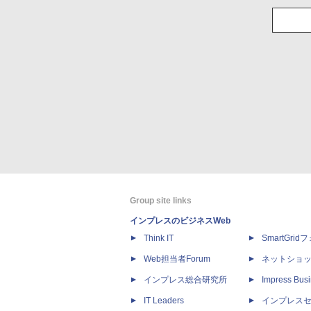
Group site links
インプレスのビジネスWeb
Think IT
SmartGri
Web担当者Forum
ネットショ
インプレス総合研究所
Impress Busi
IT Leaders
インプレス