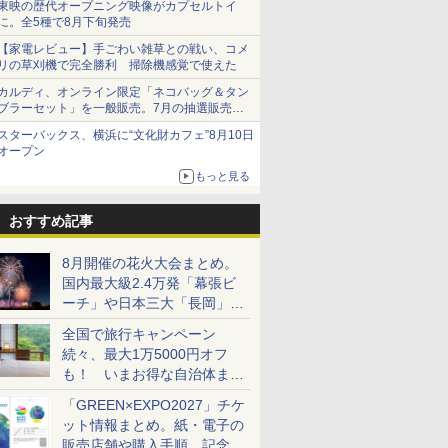
東映の歴代オープニング映像がカプセルトイ
に。全5種で8月下旬発売
【家電レビュー】手ごわい雑草との戦い、コメ
リの草刈機で完全勝利 掃除機感覚で使えた
カルディ、オンライン限定「ネコバッグ＆タン
ブラーセット」を一般販売。7月の抽選販売の
当選無効分
スターバックス、横浜に“文化財カフェ”8月10日
オープン
もっと見る
おすすめ記事
8月開催の花火大会まとめ。
国内最大級2.4万発「幕張ビ
ーチ」や日本三大「長岡」な
ど大型イベント目白押し！
全国で旅行キャンペーン
続々、最大1万5000円オフ
も！ いまお得な自治体まと
め
「GREEN×EXPO2027」チケ
ット情報まとめ。紙・電子の
販売店舗や購入手順、記念チ