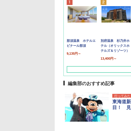
那須温泉 ホテルエ
別府温泉 杉乃井ホ
ピナール那須
テル（オリックスホ
テルズ＆リゾーツ）
9,135円～
13,400円～
編集部のおすすめ記事
行ってみた
東海道新
目！ 見
草津温泉 ホテル櫻
品川プリンスホテル
グランドニッコー東
海のサウナ＆スパ
東京ドームホテル
シェラトン・グラン