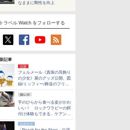
なままに剛性を向上
トラベル Watch をフォローする
新記事
話題
フェルメール《真珠の耳飾り
の少女》展のグッズ公開。図
録/ミッフィー/葬送のフリー
レンほか、注目ブランドコラ
旅レポ
ボが実現
手のひらから食べる姿がかわ
いい！ ロックワラビーの餌
付け体験もできる、ケアンズ
でアサートン高原の日本語ガ
お出かけ
イド付きツアーに参加してみ
「Reach for the Stars」公演