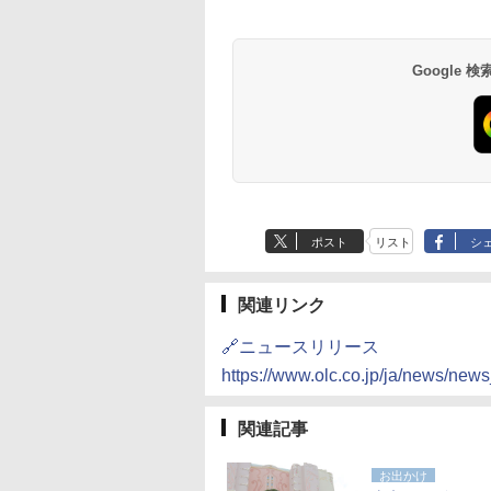
井
京ベイ 舞浜
オールインクルーシ
デ・トーキョーベ
7,037円～
7,980円～
ブ 島原温泉ホテル
イ・ホテル
14,300円～
6,800円～
南風楼
10,450円～
7,950円～
Google
ポスト
リスト
シ
関連リンク
🔗ニュースリリース
https://www.olc.co.jp/ja/news/new
関連記事
お出かけ