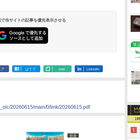
温泉 清風荘（北陸
ル イーストタワー
ｂｙ ＨＵＬＩＣ
ル おかだ
京ベイサイド
東京ベイ
ィラフォンテーヌグラ
ファーストリゾート
8,250円～
最大級の庭園露天風
（旧：東京ベイ舞浜
ンド東京有明
9,958円～
11,200円～
5,450円～
5,200円～
4,290円～
呂の宿 清風荘）
ホテル）
19,541円～
5,758円～
6,070円～
 検索で当サイトの記事を優先表示させる
ェア
はてブ
note
LinkedIn
s_olc/20260615/main/0/link/20260615.pdf
1
鉄道