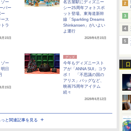
リゾー
名古屋駅にディズニー
ーパー
シー25周年フォトスポ
ポー
ット登場。東海道新幹
ジース
線「Sparkling Dreams
ントラ
Shinkansen」がいよい
よ運行
年6月15日
2026年6月15日
グッズ
リゾー
今年もディズニースト
。明日
アが「ANNA SUI」コラ
円
ボ！ 「不思議の国の
アリス」バッグなど、
映画75周年アイテム
年6月15日
続々
2026年6月12日
もっと関連記事を見る