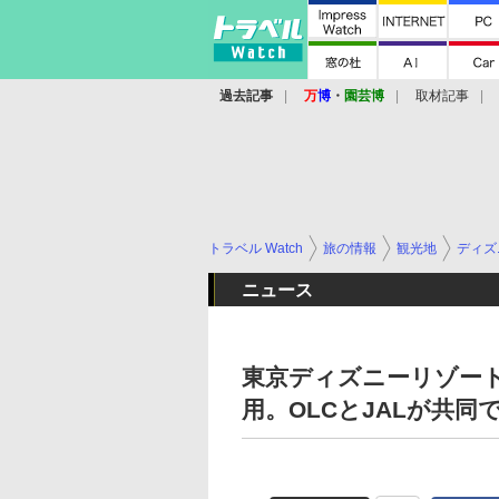
過去記事
万
博
・
園芸博
取材記事
トラベル Watch
旅の情報
観光地
ディズ
ニュース
東京ディズニーリゾー
用。OLCとJALが共同