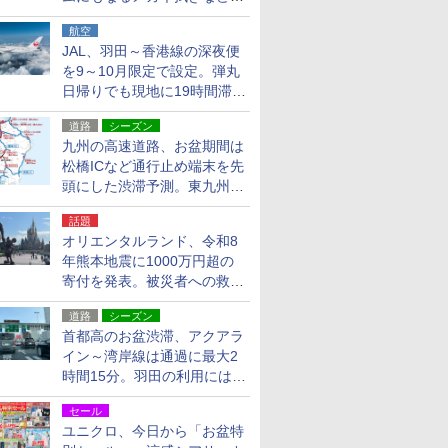
貨24種
航空
JAL、羽田～香港線の深夜便
を9～10月限定で設定。弾丸
日帰りでも現地に19時間滞在
できる
道路
シーズン
九州の高速道路、お盆期間は
松橋ICなど通行止め端末を先
頭にした渋滞予測。東九州道
への迂回は料金調整を実施
話題
オリエンタルランド、令和8
年熊本地震に1000万円超の
寄付を発表。被災者への救援
活動・復旧支援
道路
シーズン
首都高のお盆渋滞、アクアラ
イン～湾岸線は通過に最大2
時間15分。羽田の利用には
「空港西出口」の利用検討を
セール
ユニクロ、今日から「お盆特