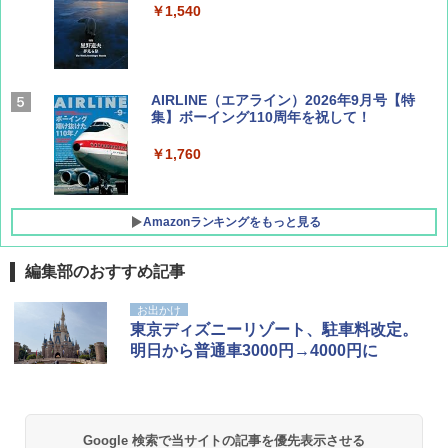
￥1,540
AIRLINE（エアライン）2026年9月号【特
集】ボーイング110周年を祝して！
￥1,760
Amazonランキングをもっと見る
編集部のおすすめ記事
D40 地球の歩き方 チェンマイ タイ北部の魅
[キャンパーズコレクション 山善] ポップアッ
BUNDOK(バンドック)ソロ ドーム 1 EX BDK
お出かけ
力的な町 2026～2027 地球の歩き方D アジア
プテント 傘みたいに広げて畳める パッとサ
-08EX カーキ ソロキャンプ ポリエステル フ
東京ディズニーリゾート、駐車料改定。
ッとサンシェード キューブ フルクローズ メ
レーム テント
明日から普通車3000円→4000円に
ッシュ 簡単設置 ワンタッチテント キャンプ
￥2,079
&ハイキング カーキ PATC-150(KH)
￥14,800
￥6,831
A09 地球の歩き方 イタリア 2026～2027 地
GRANDOOR ステンレス保冷剤 2個セット 2
Google 検索で当サイトの記事を優先表示させる
球の歩き方A ヨーロッパ