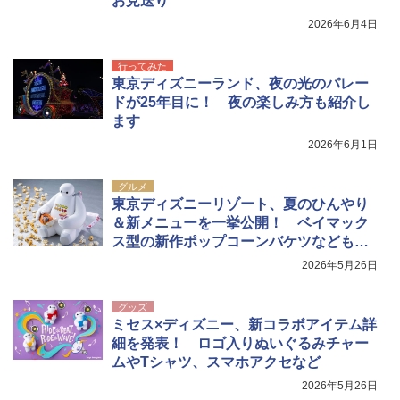
お見送り
[キャンパーズコレクション 山善] 傘みたいに
ポインターライト 強力 小型 緑色/赤色/青紫色
2026年6月4日
広げるだけ パッとサッとテント キューブ ブ
USB充電式 高精度 超長距離照射 長時間使用
ラックコーティング フルクローズ メッシュ 3
可能 安全ロック付き 高安全性 金属製耐久 コ
人用 簡単設置 ポップアップテント PATC-15
ンパクト多機能設計 持ち運び便利 アウトド
行ってみた
0B エクルベージュ
ア/オフィス/教育現場/展示会用 緑
東京ディズニーランド、夜の光のパレー
ドが25年目に！ 夜の楽しみ方も紹介し
￥10,990
￥1,180
ます
2026年6月1日
グルメ
東京ディズニーリゾート、夏のひんやり
＆新メニューを一挙公開！ ベイマック
ス型の新作ポップコーンバケツなども登
場
2026年5月26日
グッズ
ミセス×ディズニー、新コラボアイテム詳
細を発表！ ロゴ入りぬいぐるみチャー
ムやTシャツ、スマホアクセなど
2026年5月26日