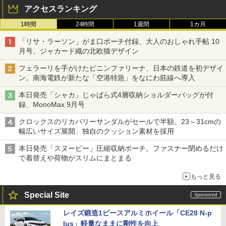
アクセスランキング
1時間
24時間
1週間
1カ月
「リサ・ラーソン」がま口ポーチ付録、大人のおしゃれ手帖 10
月号。ジャカード織の北欧猫デザイン
フェラーリを手がけたピニンファリーナ、日本の鉄道を初デザイ
ン。南海電鉄が新たな「空港特急」をなにわ筋線へ導入
本日発売「シャカ」じゃばら式4層収納ショルダーバッグが付
録、MonoMax 9月号
クロックスのリカバリーサンダルがセールで半額。23～31cmの
幅広いサイズ展開、独自のクッション素材を採用
本日発売「スヌーピー」圧縮収納ポーチ。ファスナー閉めるだけ
で着替えや荷物がスリムにまとまる
もっと見る
Special Site
レイズ鍛造1ピースアルミホイール「CE28 N-p
lus」軽量なままに剛性を向上