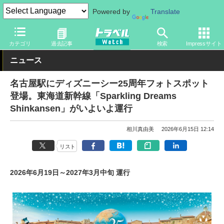
Powered by
Translate
トラベル Watch
旅の情報
観光地
ディズニーリゾート
カテゴリ
過去記事
検索
Impressサイト
ニュース
名古屋駅にディズニーシー25周年フォトスポット
登場。東海道新幹線「Sparkling Dreams
Shinkansen」がいよいよ運行
相川真由美
2026年6月15日 12:14
リスト
2026年6月19日～2027年3月中旬 運行