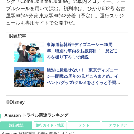
ング「Come Join the Jubilee」の車内メロディー、テー
ブルシールを用いて演出。初列車は、ひかり632号 名古
屋駅6時45分発 東京駅8時42分着（予定）。運行スケジ
ュールも専用サイトで公開中だ。
関連記事
東海道新幹線×ディズニーシー25周
年、特別な車両をお披露目！ 見どこ
ろを撮り下ろしで解説
絶対に見逃せない！ 東京ディズニー
シー開園25周年の見どころまとめ。イ
ベント/グッズ/グルメをさくっと予習し
よう 4月15日スタート
©Disney
Amazon トラベル関連ランキング
旅行雑誌
旅行ガイド・地図
テント
アウトドア
Amazon 旅行雑誌 の売れ筋ランキング