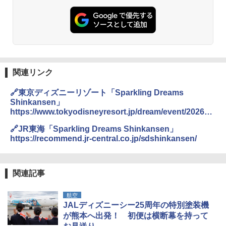
026リニューアル 急速冷凍 空間倍増 衛生的
PYKES PEAK (パイクスピーク) 着替えテン
コンパクト 保冷力長持ち
ト プライバシー テント 【中が透けない】 1
￥2,479
人用 折りたたみ 防災グッズ 災害用トイレ ビ
￥2,980
ーチ ピクニック ポップアップテント 携帯 簡
易 トイレテント (ブラック)
地球の歩き方 スター・ウォーズ
DEWEL パラソル 大型 ビーチ アウトドアパ
￥4,980
ラソル ガーデン サイトシート付 折りたたみ
関連リンク
￥2,695
防水 UVカット 4段階高さ調整 軽量 収納袋付
き
ENDLESS BASE 《めざましテレビで紹介》
🔗東京ディズニーリゾート「Sparkling Dreams
テント ワンタッチ RENEW 幅200 2-3人用 43
￥6,459
Shinkansen」
500002(88859)
https://www.tokyodisneyresort.jp/dream/event/2026_s
A26 地球の歩き方 チェコ ポーランド スロヴ
25_jrc.html
ァキア 2026～2027 地球の歩き方A ヨーロッ
￥5,999
🔗JR東海「Sparkling Dreams Shinkansen」
熊撃退スプレー 熊よけスプレー 熊スプレー
パ
【日本企業販売】超強力クマ対策スプレー 30
https://recommend.jr-central.co.jp/sdshinkansen/
0ml（連続噴射30秒）110ml（連続噴射15
￥2,277
[キャンパーズコレクション 山善] 傘みたいに
秒）射程5～10m 安全ロック搭載 携帯収納袋
広げるだけ パッとサッとテント ブラックコ
付き ヒグマ・イノシシ対策 自治体・教育機
ーティング フルクローズ メッシュ 3-4人用
関の購入実績 登山・キャンプ・アウトドア・
関連記事
簡単設置 ポップアップテント エクルベージ
防災用品 長期保存可能 緊急時用 日本国内発
新しい日本地理 地図・統計・移動から読み
ュ(BC仕様) PATC-150B(EB)
送
解く (講談社現代新書)
航空
JALディズニーシー25周年の特別塗装機
￥9,990
￥3,680
￥1,540
が熊本へ出発！ 初便は横断幕を持って