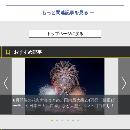
もっと関連記事を見る
トップページに戻る
おすすめ記事
8月開催の花火大会まとめ。国内最大級2.4万発「幕張ビ
ーチ」や日本三大「長岡」など大型イベント目白押し！
●
●
●
●
●
●