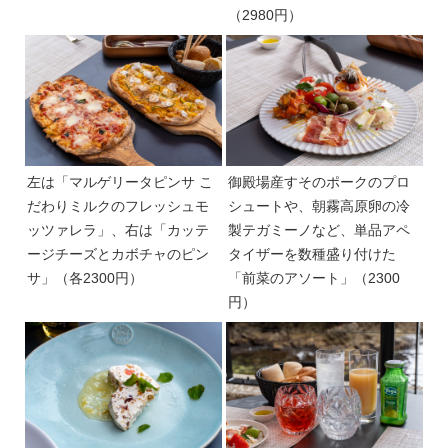
（2980円）
左は「マルゲリータピンサ こ
御殿場産すそのポークのプロ
だわりミルクのフレッシュモ
シュートや、朝霧高原卵の冷
ッツァレラ」、右は「カッテ
製テガミーノなど、単品アペ
ージチーズとカボチャのピン
タイザーを数種盛り付けた
サ」（各2300円）
「前菜のアソート」（2300
円）