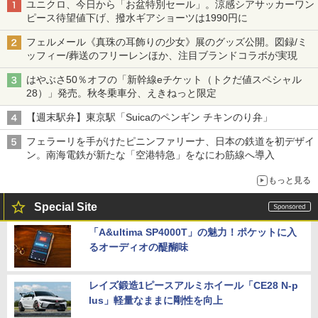
ユニクロ、今日から「お盆特別セール」。涼感シアサッカーワン
ピース待望値下げ、撥水ギアショーツは1990円に
フェルメール《真珠の耳飾りの少女》展のグッズ公開。図録/ミ
ッフィー/葬送のフリーレンほか、注目ブランドコラボが実現
はやぶさ50％オフの「新幹線eチケット（トクだ値スペシャル
28）」発売。秋冬乗車分、えきねっと限定
【週末駅弁】東京駅「Suicaのペンギン チキンのり弁」
フェラーリを手がけたピニンファリーナ、日本の鉄道を初デザイ
ン。南海電鉄が新たな「空港特急」をなにわ筋線へ導入
もっと見る
Special Site
「A&ultima SP4000T」の魅力！ポケットに入
るオーディオの醍醐味
レイズ鍛造1ピースアルミホイール「CE28 N-p
lus」軽量なままに剛性を向上