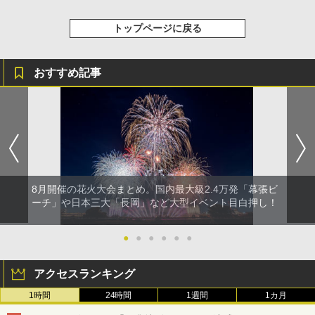
トップページに戻る
おすすめ記事
8月開催の花火大会まとめ。国内最大級2.4万発「幕張ビ
ーチ」や日本三大「長岡」など大型イベント目白押し！
●
●
●
●
●
●
アクセスランキング
1時間
24時間
1週間
1カ月