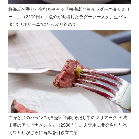
桜海老の香りが食欲をそそる「桜海老と魚介ラグーのタリオリ
ーニ」（2200円）。魚介が凝縮したラグーソースを、生パス
タ“タリオリーニ”にたっぷり絡めて
赤身と脂のバランスが絶妙「静岡そだち牛のタリアータ 天城
山葵のアッビナメント」（2980円）。肉専用に開発された添
えワサビがさらに旨みを引き立てる