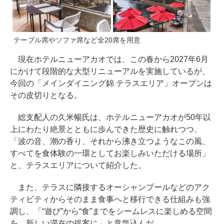
テーブル席やソファ席など全20席を用意
現在ホテルニューアカオでは、この春から2027年6月
にかけて段階的な大型リニューアルを実施しているが、
今回の「メインダイニング錦 テラスエリア」オープンは
その皮切りとなる。
総支配人の久米暢氏は、ホテルニューアカオが50年以
上にわたり絶景とともに歩んできた歴史に触れつつ、
「波の音、潮の香り、それから沸き立つようなこの風、
すべてを食体験の一環としてお楽しみいただける場所」
と、テラスエリアについて紹介した。
また、テラスに隣接するオーシャンプールなどのアク
ティビティからそのまま食事へと移行できる仕組みも強
調し、「“遊び”から“食”までをシームレスに楽しめる空間
を、新しい滞在の提案に」と意気込んだ。