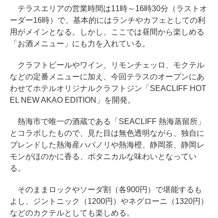
テラスエリアの営業時間は11時～16時30分（ラストオ
ーダー16時）で、基本的にはランチやカフェとしての利
用がメインとなる。しかし、ここでは昼間から楽しめる
「お酒メニュー」にも力を入れている。
クラフトビールやワイン、リモンチェッロ、モクテル
などの定番メニューに加え、今回テラスのオープンにあ
わせてホテルオリジナルクラフトジン「SEACLIFF HOT
EL NEW AKAO EDITION」を開発。
熱海市で唯一の酒蔵である「SEACLIFF 熱海蒸留所」
とコラボしたもので、見た目は無色透明ながら、独自に
ブレンドした熱海産ハバノリや熱海橙、静岡茶、静岡レ
モンがほのかに香る、ボタニカルな味わいとなってい
る。
そのままロックやソーダ割（各900円）で堪能するも
よし、ジントニック（1200円）やネグローニ（1320円）
などのカクテルとしても楽しめる。