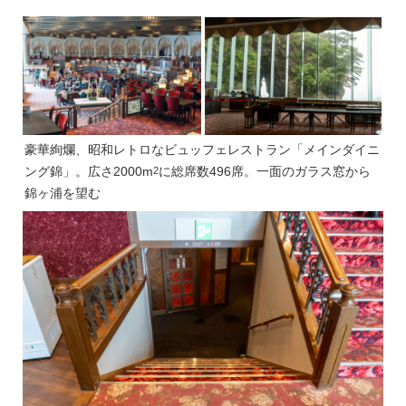
豪華絢爛、昭和レトロなビュッフェレストラン「メインダイニ
ング錦」。広さ2000m
に総席数496席。一面のガラス窓から
2
錦ヶ浦を望む