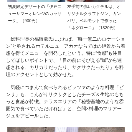
初夏限定デザートの「伊豆ニ
左手前の赤いカクテルは、オ
ューサマーオレンジのカッサ
リジナルクラフトジン、カン
ータ」（900円）
パリ、ベルモットで作った
「ネグローニ」（1320円）
総料理長の福留豪氏によれば、“唯一無二のロケーショ
ン”と称されるホテルニューアカオならではの絶景から着
想を得てメニューを開発したという。特に“食感”も注目
してほしいポイントで、「目の前にそびえる“崖”から連
想される、カリカリだったり、サクサクだったり」を料
理のアクセントとして効かせた。
気軽につまんで食べられるピッツァのような料理「ピ
ンサ」も、こんがりサクサクとしたチーズ＆生地のもち
っと食感が特徴。テラスエリアの「秘密基地のような雰
囲気で食べていただければ」と、空間×料理のマリアー
ジュをアピールした。