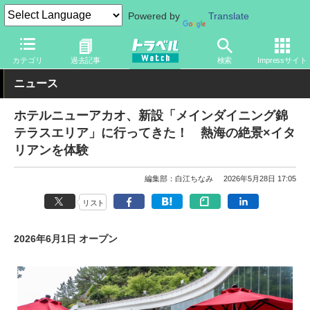
Powered by
Translate
トラベル Watch
旅の情報
ホテル・旅館
宿泊
カテゴリ
過去記事
検索
Impressサイト
ニュース
ホテルニューアカオ、新設「メインダイニング錦
テラスエリア」に行ってきた！ 熱海の絶景×イタ
リアンを体験
編集部：白江ちなみ
2026年5月28日 17:05
リスト
2026年6月1日 オープン