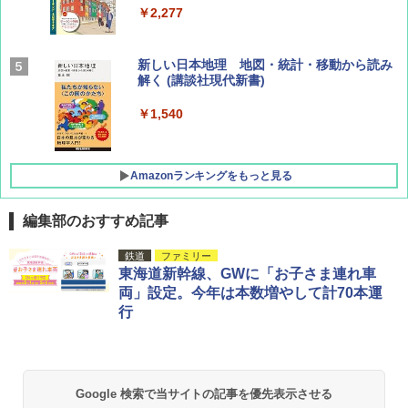
￥2,277
AIRLINE（エアライン）2026年9月号【特
新しい日本地理 地図・統計・移動から読み
集】ボーイング110周年を祝して！
解く (講談社現代新書)
￥1,760
￥1,540
Amazonランキングをもっと見る
編集部のおすすめ記事
[キャンパーズコレクション 山善] ポップアッ
BUNDOK(バンドック)ソロ ドーム 1 EX BDK
鉄道
ファミリー
プテント 傘みたいに広げて畳める パッとサ
-08EX カーキ ソロキャンプ ポリエステル フ
東海道新幹線、GWに「お子さま連れ車
ッとサンシェード キューブ フルクローズ メ
レーム テント
両」設定。今年は本数増やして計70本運
ッシュ 簡単設置 ワンタッチテント キャンプ
行
&ハイキング カーキ PATC-150(KH)
￥14,800
￥6,831
GRANDOOR ステンレス保冷剤 2個セット 2
026リニューアル 急速冷凍 空間倍増 衛生的
Google 検索で当サイトの記事を優先表示させる
PYKES PEAK (パイクスピーク) 着替えテン
コンパクト 保冷力長持ち