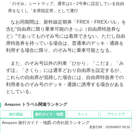
「のぞみ」シートマップ。通常は1～2号車に設定している自由
席をなくし「全席指定席」として運行
なお同期間は、新幹線定期券「FREX・FREXパル」を
含む“自由席に限り乗車可能のきっぷ（自由席特急券な
ど）”であってものぞみ号には着席できない。ただし自由
席特急券を持っている場合は、普通車のデッキ・通路を
利用する場合に限り、のぞみ号に乗車可能となる。
また、のぞみ号以外の列車「ひかり」「こだま」「み
ずほ」「さくら」には通常どおり自由席を設定するが、
これらの自由席が混雑した場合には、自由席特急券での
利用者をのぞみ号のデッキ・通路に誘導する場合がある
としている。
Amazon トラベル関連ランキング
旅行雑誌
旅行ガイド・地図
テント
アウトドア
Amazon 旅行ガイド・地図 の売れ筋ランキング
更新日時：2026/08/07 00:02