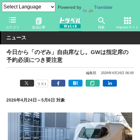
Powered by
Translate
トラベル Watch
企業・政府・官庁
鉄道
JR
カテゴリ
過去記事
検索
Impressサイト
ニュース
今日から「のぞみ」自由席なし。GWは指定席の
予約必須につき要注意
編集部
2026年4月24日 06:00
リスト
2026年4月24日～5月6日 対象