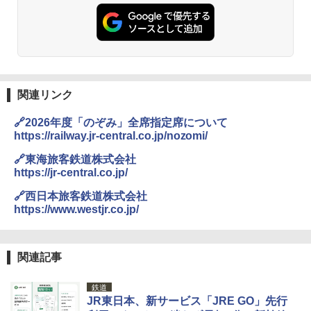
ト プライバシー テント 【中が透けない】 1
人用 折りたたみ 防災グッズ 災害用トイレ ビ
￥2,980
ーチ ピクニック ポップアップテント 携帯 簡
易 トイレテント (ブラック)
DEWEL パラソル 大型 ビーチ アウトドアパ
￥4,980
ラソル ガーデン サイトシート付 折りたたみ
防水 UVカット 4段階高さ調整 軽量 収納袋付
き
関連リンク
ENDLESS BASE 《めざましテレビで紹介》
テント ワンタッチ RENEW 幅200 2-3人用 43
￥6,999
🔗2026年度「のぞみ」全席指定席について
500002(88859)
https://railway.jr-central.co.jp/nozomi/
￥5,999
熊撃退スプレー 熊よけスプレー 熊スプレー
🔗東海旅客鉄道株式会社
【日本企業販売】超強力クマ対策スプレー 30
https://jr-central.co.jp/
0ml（連続噴射30秒）110ml（連続噴射15
[キャンパーズコレクション 山善] 傘みたいに
秒）射程5～10m 安全ロック搭載 携帯収納袋
🔗西日本旅客鉄道株式会社
広げるだけ パッとサッとテント ブラックコ
付き ヒグマ・イノシシ対策 自治体・教育機
https://www.westjr.co.jp/
ーティング フルクローズ メッシュ 3-4人用
関の購入実績 登山・キャンプ・アウトドア・
簡単設置 ポップアップテント エクルベージ
防災用品 長期保存可能 緊急時用 日本国内発
ュ(BC仕様) PATC-150B(EB)
送
関連記事
￥9,990
￥3,680
鉄道
JR東日本、新サービス「JRE GO」先行
[キャンパーズコレクション 山善] 傘みたいに
着替えテント トイレテント 透けない【換気