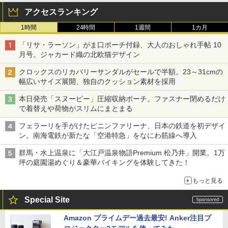
アクセスランキング
1時間
24時間
1週間
1カ月
「リサ・ラーソン」がま口ポーチ付録、大人のおしゃれ手帖 10
月号。ジャカード織の北欧猫デザイン
クロックスのリカバリーサンダルがセールで半額。23～31cmの
幅広いサイズ展開、独自のクッション素材を採用
本日発売「スヌーピー」圧縮収納ポーチ。ファスナー閉めるだけ
で着替えや荷物がスリムにまとまる
フェラーリを手がけたピニンファリーナ、日本の鉄道を初デザイ
ン。南海電鉄が新たな「空港特急」をなにわ筋線へ導入
群馬・水上温泉に「大江戸温泉物語Premium 松乃井」開業。1万
坪の庭園湯めぐり＆豪華バイキングを体験してきた！
もっと見る
Special Site
Amazon プライムデー過去最安! Anker注目プ