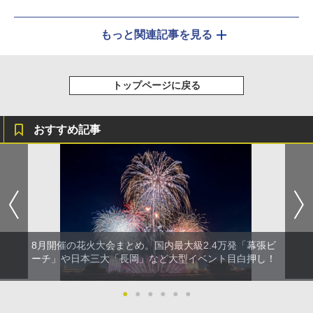
もっと関連記事を見る
トップページに戻る
おすすめ記事
8月開催の花火大会まとめ。国内最大級2.4万発「幕張ビ
ーチ」や日本三大「長岡」など大型イベント目白押し！
●
●
●
●
●
●