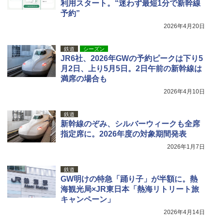
利用スタート。“迷わず最短1分で新幹線
広げるだけ パッとサッとテント キューブワ
通気窓付き】収納袋付き UVカット 防水 防災
予約”
イドプラス ブラックコーティング フルクロ
コンパクト iimono117 (ブルー)
ーズ メッシュ 5人用 簡単設置 ポップアップ
2026年4月20日
テント PATCW-200B エクルベージュ
￥3,080
￥15,990
鉄道
シーズン
JR6社、2026年GWの予約ピークは下り5
月2日、上り5月5日。2日午前の新幹線は
満席の場合も
2026年4月10日
鉄道
新幹線のぞみ、シルバーウィークも全席
指定席に。2026年度の対象期間発表
2026年1月7日
鉄道
GW明けの特急「踊り子」が半額に。熱
海観光局×JR東日本「熱海リトリート旅
キャンペーン」
2026年4月14日