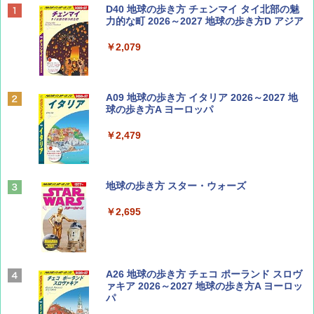
ディズニーファン ２０２６年 ９月号 [雑
D40 地球の歩き方 チェンマイ タイ北部の魅
誌] (ＤＩＳＮＥＹ ＦＡＮ)
力的な町 2026～2027 地球の歩き方D アジア
￥713
￥2,079
BE-PAL(ビ-パル) 2026年 9 月号【特別付録:
A09 地球の歩き方 イタリア 2026～2027 地
SOTO ミニマル"旅"財布 ランダム2種】
球の歩き方A ヨーロッパ
￥1,500
￥2,479
山と溪谷 2026年8月号「南アルプス大全」
地球の歩き方 スター・ウォーズ
￥1,540
￥2,695
Coyote No.89 特集 星野道夫 夢見る旅
A26 地球の歩き方 チェコ ポーランド スロヴ
ァキア 2026～2027 地球の歩き方A ヨーロッ
パ
￥1,540