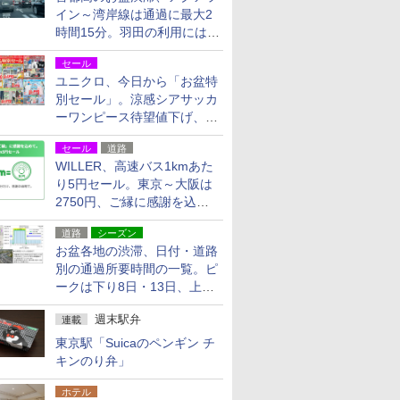
イン～湾岸線は通過に最大2
時間15分。羽田の利用には
「空港西出口」の利用検討を
セール
ユニクロ、今日から「お盆特
別セール」。涼感シアサッカ
ーワンピース待望値下げ、撥
水ギアショーツは1990円に
セール
道路
WILLER、高速バス1kmあた
り5円セール。東京～大阪は
2750円、ご縁に感謝を込め
た20周年記念キャンペーン
道路
シーズン
お盆各地の渋滞、日付・道路
別の通過所要時間の一覧。ピ
ークは下り8日・13日、上り
14日・15日
週末駅弁
連載
東京駅「Suicaのペンギン チ
キンのり弁」
ホテル