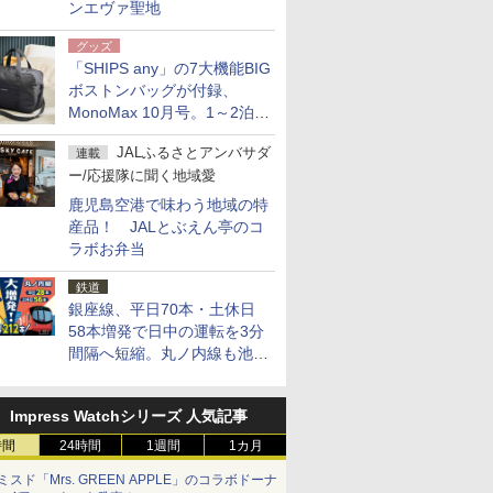
ンエヴァ聖地
グッズ
「SHIPS any」の7大機能BIG
ボストンバッグが付録、
MonoMax 10月号。1～2泊の
荷物、キャリーオンも可能
JALふるさとアンバサダ
連載
ー/応援隊に聞く地域愛
鹿児島空港で味わう地域の特
産品！ JALとぶえん亭のコ
ラボお弁当
鉄道
銀座線、平日70本・土休日
58本増発で日中の運転を3分
間隔へ短縮。丸ノ内線も池袋
～中野坂上を4分間隔に
Impress Watchシリーズ 人気記事
時間
24時間
1週間
1カ月
ミスド「Mrs. GREEN APPLE」のコラボドーナ