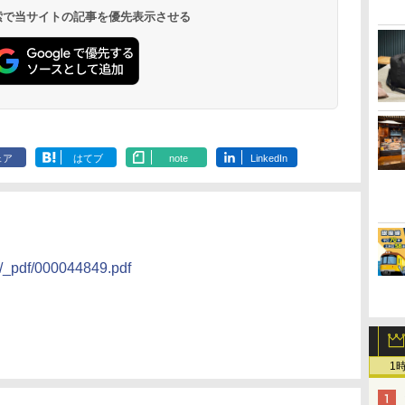
呂の宿 清風荘）
ホテル）
19,541円～
5,758円～
6,070円～
 検索で当サイトの記事を優先表示させる
ェア
はてブ
note
LinkedIn
se/_pdf/000044849.pdf
1