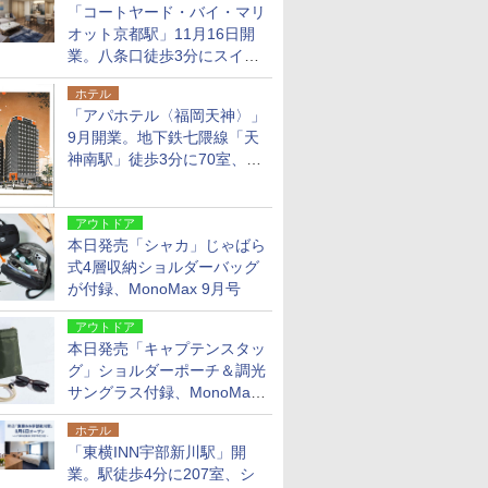
「コートヤード・バイ・マリ
オット京都駅」11月16日開
業。八条口徒歩3分にスイー
ト含む全270室、ダイニング
ホテル
も併設
「アパホテル〈福岡天神〉」
9月開業。地下鉄七隈線「天
神南駅」徒歩3分に70室、エ
リア初の直営店
アウトドア
本日発売「シャカ」じゃばら
式4層収納ショルダーバッグ
が付録、MonoMax 9月号
アウトドア
本日発売「キャプテンスタッ
グ」ショルダーポーチ＆調光
サングラス付録、MonoMax
9月号増刊
ホテル
「東横INN宇部新川駅」開
業。駅徒歩4分に207室、シ