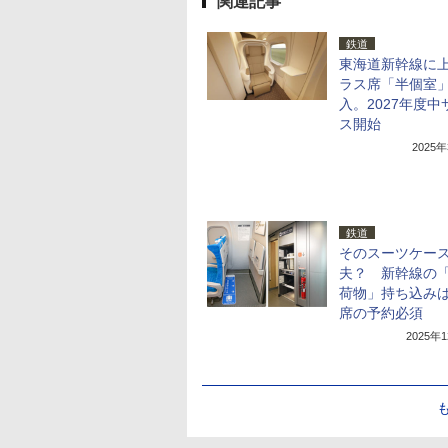
関連記事
鉄道
東海道新幹線に
ラス席「半個室
入。2027年度中
ス開始
2025
鉄道
そのスーツケー
夫？ 新幹線の
荷物」持ち込み
席の予約必須
2025年