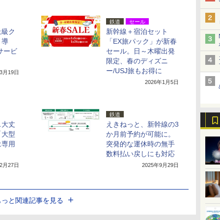
鉄道
セール
上級ク
新幹線＋宿泊セット
」導
「EX旅パック」が新春
サービ
セール。日～木曜出発
限定、春のディズニ
ー/USJ旅もお得に
年3月19日
2026年1月5日
鉄道
ス大丈
えきねっと、新幹線の3
「大型
か月前予約が可能に。
は専用
突発的な運休時の無手
数料払い戻しにも対応
12月27日
2025年9月29日
もっと関連記事を見る