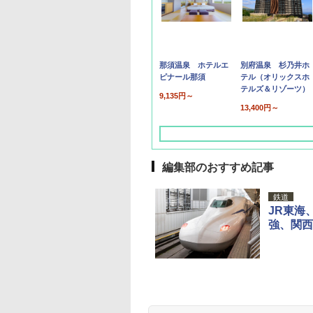
那須温泉 ホテルエ
別府温泉 杉乃井ホ
ピナール那須
テル（オリックスホ
テルズ＆リゾーツ）
9,135円～
13,400円～
編集部のおすすめ記事
鉄道
JR東海
強、関西
草津温泉 ホテル櫻
品川プリンスホテル
グランドニッコー東
海のサウナ＆スパ
東京ドームホテル
シェラトン・グラン
井
京ベイ 舞浜
オールインクルーシ
デ・トーキョーベ
7,037円～
7,980円～
ブ 島原温泉ホテル
イ・ホテル
14,300円～
6,800円～