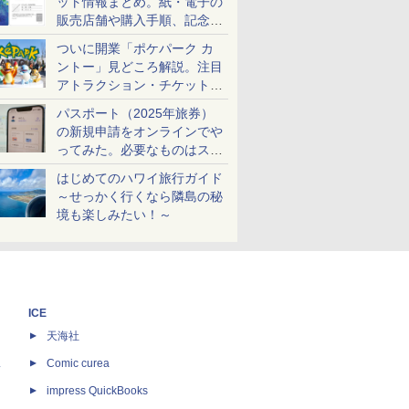
ット情報まとめ。紙・電子の
販売店舗や購入手順、記念チ
ケットも解説
ついに開業「ポケパーク カ
ントー」見どころ解説。注目
アトラクション・チケット手
配・来場前に必要な準備は？
パスポート（2025年旅券）
の新規申請をオンラインでや
ってみた。必要なものはスマ
ホとマイナカードのみ
はじめてのハワイ旅行ガイド
～せっかく行くなら隣島の秘
境も楽しみたい！～
ICE
天海社
ス
Comic curea
impress QuickBooks