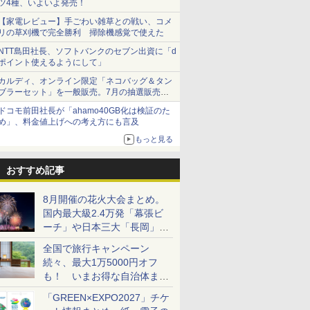
ツ4種、いよいよ発売！
【家電レビュー】手ごわい雑草との戦い、コメ
リの草刈機で完全勝利 掃除機感覚で使えた
NTT島田社長、ソフトバンクのセブン出資に「d
ポイント使えるようにして」
カルディ、オンライン限定「ネコバッグ＆タン
ブラーセット」を一般販売。7月の抽選販売の
当選無効分
ドコモ前田社長が「ahamo40GB化は検証のた
め」、料金値上げへの考え方にも言及
もっと見る
おすすめ記事
8月開催の花火大会まとめ。
国内最大級2.4万発「幕張ビ
ーチ」や日本三大「長岡」な
ど大型イベント目白押し！
全国で旅行キャンペーン
続々、最大1万5000円オフ
も！ いまお得な自治体まと
め
「GREEN×EXPO2027」チケ