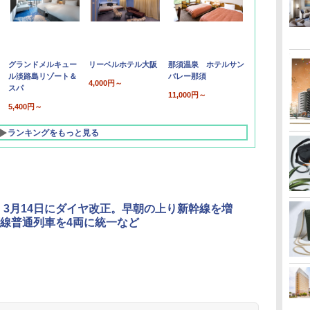
グランドメルキュー
リーベルホテル大阪
那須温泉 ホテルサン
ル淡路島リゾート＆
バレー那須
4,000円～
スパ
11,000円～
5,400円～
ランキングをもっと見る
、3月14日にダイヤ改正。早朝の上り新幹線を増
線普通列車を4両に統一など
北陸 福井 あわら
品川プリンスホテ
舞浜ビューホテル
箱根湯本温泉 ホテ
ホテルトラスティ東
オリエンタルホテル
下呂温泉 水明館
住友不動産ホテル ヴ
東京ベイ舞浜ホテル
温泉 清風荘（北陸
ル イーストタワー
ｂｙ ＨＵＬＩＣ
ル おかだ
京ベイサイド
東京ベイ
ィラフォンテーヌグラ
ファーストリゾート
8,250円～
最大級の庭園露天風
（旧：東京ベイ舞浜
ンド東京有明
9,958円～
11,200円～
5,450円～
5,200円～
4,290円～