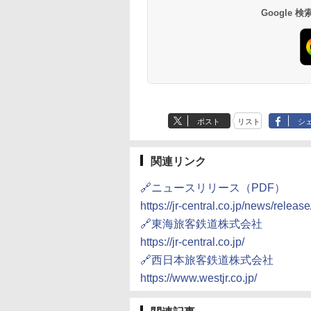
南風楼
10,450円～
7,950円～
Google
ポスト
リスト
シ
関連リンク
🔗ニュースリリース（PDF）
https://jr-central.co.jp/news/relea
🔗東海旅客鉄道株式会社
https://jr-central.co.jp/
🔗西日本旅客鉄道株式会社
https://www.westjr.co.jp/