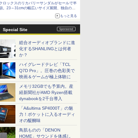
クロックスのリカバリーサンダルがセールで半
額。23～31cmの幅広いサイズ展開、独自のク
ッション素材を採用
もっと見る
Special Site
総合オーディオブランドに進
化するSHANLINGとは何者
か？
ハイグレードテレビ「TCL
Q7D Pro」。圧巻の色彩美で
映画＆ゲームが極上体験に
メモリ32GBでも予算内。産
経新聞社がAMD Ryzen搭載
dynabookを2千台導入
「A&ultima SP4000T」の魅
力！ポケットに入るオーディ
オの醍醐味
鳥肌ものの「DENON
HOME」サウンドを体感し