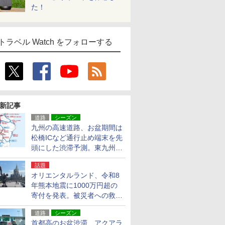
た！
トラベル Watch をフォローする
新記事
道路
シーズン
九州の高速道路、お盆期間は
松橋ICなど通行止め端末を先
頭にした渋滞予測。東九州道
への迂回は料金調整を実施
話題
オリエンタルランド、令和8
年熊本地震に1000万円超の
寄付を発表。被災者への救援
活動・復旧支援
道路
シーズン
首都高のお盆渋滞、アクアラ