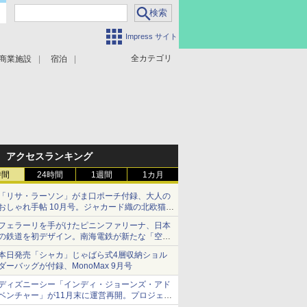
Impress サイト
全カテゴリ
商業施設
宿泊
アクセスランキング
時間
24時間
1週間
1カ月
「リサ・ラーソン」がま口ポーチ付録、大人の
おしゃれ手帖 10月号。ジャカード織の北欧猫デ
ザイン
フェラーリを手がけたピニンファリーナ、日本
の鉄道を初デザイン。南海電鉄が新たな「空港
特急」をなにわ筋線へ導入
本日発売「シャカ」じゃばら式4層収納ショル
ダーバッグが付録、MonoMax 9月号
ディズニーシー「インディ・ジョーンズ・アド
ベンチャー」が11月末に運営再開。プロジェク
ションマッピングを追加、DPAは1500円