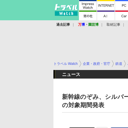
過去記事
万
博
・
園芸博
取材記事
トラベル Watch
企業・政府・官庁
鉄道
ニュース
新幹線のぞみ、シルバー
の対象期間発表