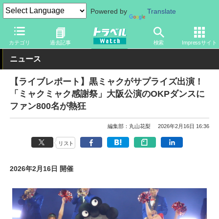
Powered by
Translate
トラベル Watch
イベント
国際博覧会
2025年大阪・関西万博
カテゴリ
過去記事
検索
Impressサイト
ニュース
【ライブレポート】黒ミャクがサプライズ出演！
「ミャクミャク感謝祭」大阪公演のOKPダンスに
ファン800名が熱狂
編集部：丸山花梨
2026年2月16日 16:36
リスト
2026年2月16日 開催