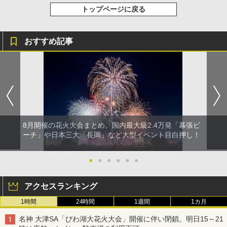
トップページに戻る
おすすめ記事
8月開催の花火大会まとめ。国内最大級2.4万発「幕張ビ
ーチ」や日本三大「長岡」など大型イベント目白押し！
●
●
●
●
●
●
アクセスランキング
1時間
24時間
1週間
1カ月
名神 大津SA「びわ湖大花火大会」開催に伴い閉鎖。明日15～21