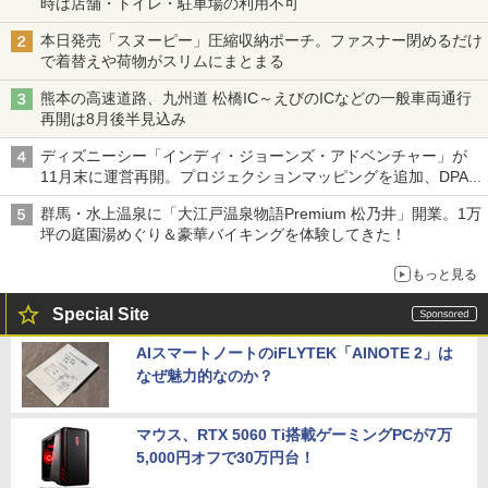
時は店舗・トイレ・駐車場の利用不可
本日発売「スヌーピー」圧縮収納ポーチ。ファスナー閉めるだけ
で着替えや荷物がスリムにまとまる
熊本の高速道路、九州道 松橋IC～えびのICなどの一般車両通行
再開は8月後半見込み
ディズニーシー「インディ・ジョーンズ・アドベンチャー」が
11月末に運営再開。プロジェクションマッピングを追加、DPA
は1500円
群馬・水上温泉に「大江戸温泉物語Premium 松乃井」開業。1万
坪の庭園湯めぐり＆豪華バイキングを体験してきた！
もっと見る
Special Site
AIスマートノートのiFLYTEK「AINOTE 2」は
なぜ魅力的なのか？
マウス、RTX 5060 Ti搭載ゲーミングPCが7万
5,000円オフで30万円台！