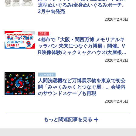
這型ぬいぐるみ/全身ぬいぐるみポーチ、
2月中旬発売
2026年2月6日
話題
4都市で「大阪・関西万博 メモリアルキ
ャラバン 未来につなぐ万博展」開催。V
R映像体験/ミャクミャクハウス/大屋根リ
ング模型展示/公式グッズ販売ほか
2026年2月2日
お出かけ
人間洗濯機など万博展示物を東京で初公
開「みゃくみゃくとつなぐ展」。会場内
のサウンドスケープも再現
2026年2月5日
もっと関連記事を見る