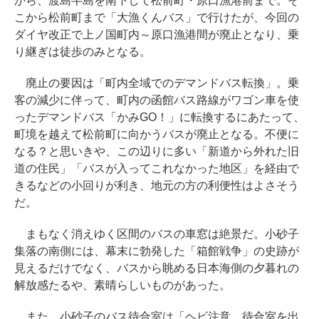
から、渡島半島を南下して松前町・原口漁港前まで。そ
こから松前町まで「大漁くんバス」で行けたが、今回の
ダイヤ改正で上ノ国町内～原口漁港間が廃止となり、乗
り継ぎは徒歩のみとなる。
廃止の要因は「町内全域でのデマンドバス転換」。乗
客の減少に伴って、町内の函館バス路線がワゴン車を使
ったデマンドバス「かみGO！」に転換するにあたって、
町境を越えて松前町に向かうバスが廃止となる。不便に
なる？と思いきや、この辺りに多い「新道から外れた旧
道の住民」「バスが入ってこれなかった地区」を経由で
きるなどの小回りが利き、地元の方の利便性はよさそう
だ。
まもなく消えゆく区間のバスの車窓は絶景だ。小砂子
集落の南側には、幕末に勃発した「箱館戦争」の史跡が
見えるだけでなく、バスから眺める日本海側の夕暮れの
解放感たるや、素晴らしいものがあった。
また、小砂子のバス待合室は「ヘビ注意、待合室を出