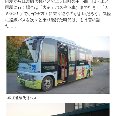
内駅から江差線代替バスで上ノ国町の中心部（旧・上ノ
国駅に行く場合は「大留」バス停下車）まで行き、「カ
ミGO！」で小砂子方面に乗り継ぐのがよいだろう。気軽
に路線バスを次々と乗り継げた時代は、もう昔の話
だ……。
JR江差線代替バス