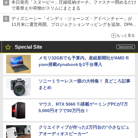
本日発売「スヌーピー」圧縮収納ポーチ。ファスナー閉めるだけ
で着替えや荷物がスリムにまとまる
ディズニーシー「インディ・ジョーンズ・アドベンチャー」が
11月末に運営再開。プロジェクションマッピングを追加、DPA
は1500円
もっと見る
Special Site
メモリ32GBでも予算内。産経新聞社がAMD R
yzen搭載dynabookを2千台導入
ソニーミラーレス一眼の大特集！ 見どころ記事
まとめ
マウス、RTX 5060 Ti搭載ゲーミングPCが7万
5,000円オフで30万円台！
クリエイティブが作った2万円台の“小さなピュ
アオーディオスピーカー”