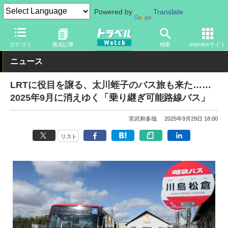
Powered by
Translate
トラベル Watch
旅の方法
バス旅
路線バス
カテゴリ
過去記事
検索
Impressサイト
ニュース
LRTに役目を譲る、太川蛭子のバス旅も来た……
2025年9月に消えゆく「乗り継ぎ可能路線バス」
宮武和多哉
2025年9月29日 18:00
リスト