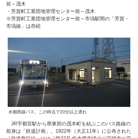
前～茂木
・芳賀町工業団地管理センター前～茂木
※芳賀町工業団地管理センター前～市塙駅間の「芳賀・
市塙線」は存続
水都西線バス。この時点で20分以上遅れ
JR宇都宮駅から県東部の茂木町を結ぶこのバス路線の
前身は「鉄道計画」。1922年（大正11年）に公布された