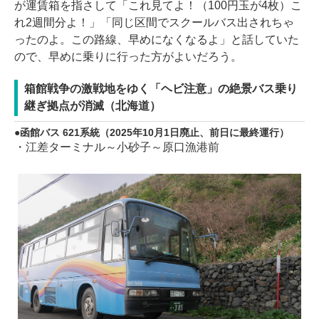
が運賃箱を指さして「これ見てよ！（100円玉が4枚）こ
れ2週間分よ！」「同じ区間でスクールバス出されちゃ
ったのよ。この路線、早めになくなるよ」と話していた
ので、早めに乗りに行った方がよいだろう。
箱館戦争の激戦地をゆく「ヘビ注意」の絶景バス乗り
継ぎ拠点が消滅（北海道）
函館バス 621系統（2025年10月1日廃止、前日に最終運行）
・江差ターミナル～小砂子～原口漁港前