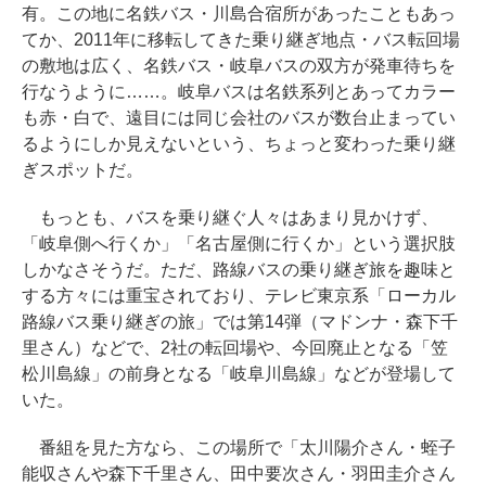
有。この地に名鉄バス・川島合宿所があったこともあっ
てか、2011年に移転してきた乗り継ぎ地点・バス転回場
の敷地は広く、名鉄バス・岐阜バスの双方が発車待ちを
行なうように……。岐阜バスは名鉄系列とあってカラー
も赤・白で、遠目には同じ会社のバスが数台止まってい
るようにしか見えないという、ちょっと変わった乗り継
ぎスポットだ。
もっとも、バスを乗り継ぐ人々はあまり見かけず、
「岐阜側へ行くか」「名古屋側に行くか」という選択肢
しかなさそうだ。ただ、路線バスの乗り継ぎ旅を趣味と
する方々には重宝されており、テレビ東京系「ローカル
路線バス乗り継ぎの旅」では第14弾（マドンナ・森下千
里さん）などで、2社の転回場や、今回廃止となる「笠
松川島線」の前身となる「岐阜川島線」などが登場して
いた。
番組を見た方なら、この場所で「太川陽介さん・蛭子
能収さんや森下千里さん、田中要次さん・羽田圭介さん