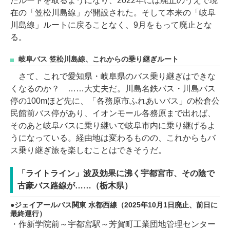
たルートを取るようになり、2022年には廃止のうえで現
在の「笠松川島線」が開設された。そして本来の「岐阜
川島線」ルートに戻ることなく、9月をもって廃止とな
る。
岐阜バス 笠松川島線、これからの乗り継ぎルート
さて、これで愛知県・岐阜県のバス乗り継ぎはできな
くなるのか？ ……大丈夫だ。川島名鉄バス・川島バス
停の100mほど先に、「各務原市ふれあいバス」の松倉公
民館前バス停があり、イオンモール各務原まで出れば、
そのあと岐阜バスに乗り継いで岐阜市内に乗り継げるよ
うになっている。経由地は変わるものの、これからもバ
ス乗り継ぎ旅を楽しむことはできそうだ。
「ライトライン」波及効果に沸く宇都宮市、その陰で
古豪バス路線が……（栃木県）
ジェイアールバス関東 水都西線（2025年10月1日廃止、前日に
最終運行）
・作新学院前～宇都宮駅～芳賀町工業団地管理センター