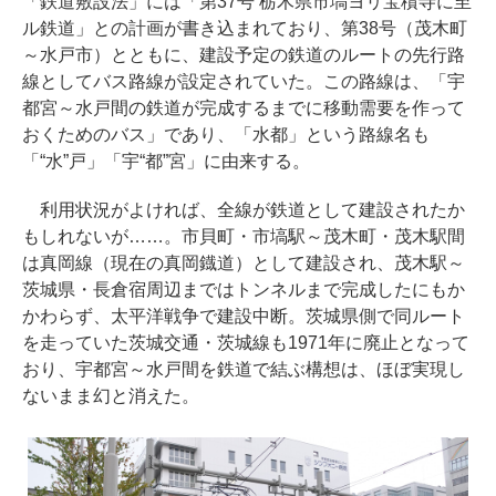
「鉄道敷設法」には「第37号 栃木県市塙ヨリ宝積寺に至
ル鉄道」との計画が書き込まれており、第38号（茂木町
～水戸市）とともに、建設予定の鉄道のルートの先行路
線としてバス路線が設定されていた。この路線は、「宇
都宮～水戸間の鉄道が完成するまでに移動需要を作って
おくためのバス」であり、「水都」という路線名も
「“水”戸」「宇“都”宮」に由来する。
利用状況がよければ、全線が鉄道として建設されたか
もしれないが……。市貝町・市塙駅～茂木町・茂木駅間
は真岡線（現在の真岡鐡道）として建設され、茂木駅～
茨城県・長倉宿周辺まではトンネルまで完成したにもか
かわらず、太平洋戦争で建設中断。茨城県側で同ルート
を走っていた茨城交通・茨城線も1971年に廃止となって
おり、宇都宮～水戸間を鉄道で結ぶ構想は、ほぼ実現し
ないまま幻と消えた。