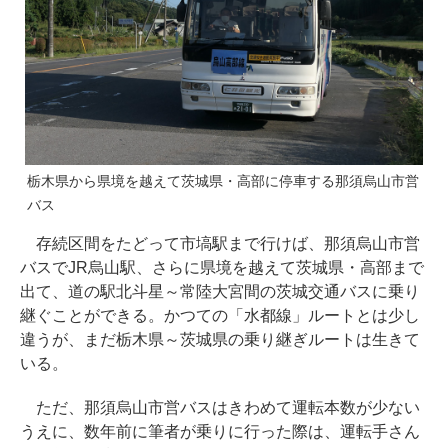
栃木県から県境を越えて茨城県・高部に停車する那須烏山市営
バス
存続区間をたどって市塙駅まで行けば、那須烏山市営
バスでJR烏山駅、さらに県境を越えて茨城県・高部まで
出て、道の駅北斗星～常陸大宮間の茨城交通バスに乗り
継ぐことができる。かつての「水都線」ルートとは少し
違うが、まだ栃木県～茨城県の乗り継ぎルートは生きて
いる。
ただ、那須烏山市営バスはきわめて運転本数が少ない
うえに、数年前に筆者が乗りに行った際は、運転手さん