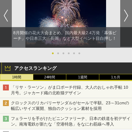
8月開催の花火大会まとめ。国内最大級2.4万発「幕張ビ
ーチ」や日本三大「長岡」など大型イベント目白押し！
●
●
●
●
●
●
アクセスランキング
1時間
24時間
1週間
1カ月
「リサ・ラーソン」がま口ポーチ付録、大人のおしゃれ手帖 10
月号。ジャカード織の北欧猫デザイン
クロックスのリカバリーサンダルがセールで半額。23～31cmの
幅広いサイズ展開、独自のクッション素材を採用
フェラーリを手がけたピニンファリーナ、日本の鉄道を初デザイ
ン。南海電鉄が新たな「空港特急」をなにわ筋線へ導入