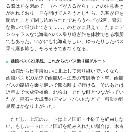
る際は戸を閉めて！（ヘビが入るから）」との注意書き
がされており、戸を開けて入ろうとしたら、先客が戸を
閉めたことで閉じ込められたであろうヘビが2匹、猛烈
な勢いで飛び出てきて……。のどかに見えて、たまにデ
ンジャラスな北海道のバス乗り継ぎ旅を体験できる場所
でもあった。いかにも北海道らしい、ゆったりしたバス
乗り継ぎ旅も、そろそろできなくなる。
函館バス 621系統、これからのバス乗り継ぎルート
函館から日本海沿いに北上して乗り継いでいくなら、
函館バス 610系統で函館駅～江差の市街地で下車。函館
バスの路線を乗り継いで熊石町まで行ける。そのあとは
近年まで大成学校前、北桧山、せたな町とつながってい
たが、熊石～大成間のデマンドバス化などで、移動の難
易度はかなり上がった。
ただし、上記のルートは上ノ国町・小砂子を経由しな
い。もしルートに上ノ国町を組み入れたい場合は、木古