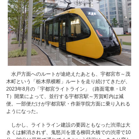
水戸方面へのルートが途絶えたあとも、宇都宮市～茂
木町という「栃木県横断」ルートを走り続けてきたが、
2023年8月の「宇都宮ライトライン」（路面電車・LR
T）開業によって、並行する宇都宮駅～芳賀町内は減
便。一部便だけが宇都宮駅・作新学院方面に乗り入れる
ようになった。
しかし、ライトライン建設の要因ともなった渋滞は大
きくは解消されず、鬼怒川を渡る柳田大橋での渋滞で10