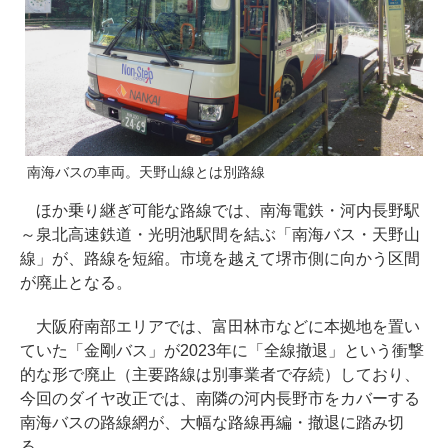
南海バスの車両。天野山線とは別路線
ほか乗り継ぎ可能な路線では、南海電鉄・河内長野駅
～泉北高速鉄道・光明池駅間を結ぶ「南海バス・天野山
線」が、路線を短縮。市境を越えて堺市側に向かう区間
が廃止となる。
大阪府南部エリアでは、富田林市などに本拠地を置い
ていた「金剛バス」が2023年に「全線撤退」という衝撃
的な形で廃止（主要路線は別事業者で存続）しており、
今回のダイヤ改正では、南隣の河内長野市をカバーする
南海バスの路線網が、大幅な路線再編・撤退に踏み切
る。