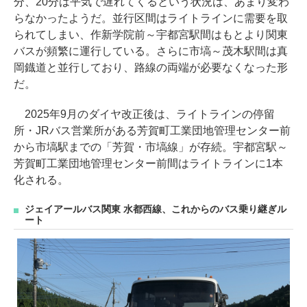
分、20分は平気で遅れてくるという状況は、あまり変わ
らなかったようだ。並行区間はライトラインに需要を取
られてしまい、作新学院前～宇都宮駅間はもとより関東
バスが頻繁に運行している。さらに市塙～茂木駅間は真
岡鐡道と並行しており、路線の両端が必要なくなった形
だ。
2025年9月のダイヤ改正後は、ライトラインの停留
所・JRバス営業所がある芳賀町工業団地管理センター前
から市塙駅までの「芳賀・市塙線」が存続。宇都宮駅～
芳賀町工業団地管理センター前間はライトラインに1本
化される。
ジェイアールバス関東 水都西線、これからのバス乗り継ぎル
ート