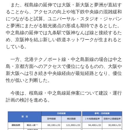
また、桜島線の延伸では大阪・新大阪と夢洲が直結す
ることから、アクセスの向上や地下鉄中央線の混雑緩和
につながると試算。ユニバーサル・スタジオ・ジャパン
と夢洲にまたがる観光拠点の形成も期待できるとした。
中之島線の延伸では九条駅で阪神なんば線と接続するた
め、京阪神を結ぶ新しい鉄道ネットワークが生まれると
している。
一方、北港テクノポート線・中之島新線の場合は中之
島・京都方面へのアクセスで優位になるものの、大阪や
新大阪へは引き続き中央線経由が最短経路となり、優位
性が低いと判断した。
今後は、桜島線・中之島線延伸案について建設・運行
計画の検討を進める。