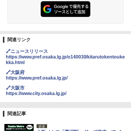
ト プライバシー テント 【中が透けない】 1
人用 折りたたみ 防災グッズ 災害用トイレ ビ
￥2,980
ーチ ピクニック ポップアップテント 携帯 簡
易 トイレテント (ブラック)
熊撃退スプレー 熊よけスプレー 熊スプレー
￥4,980
【日本企業販売】超強力クマ対策スプレー 30
0ml（連続噴射30秒）110ml（連続噴射15
秒）射程5～10m 安全ロック搭載 携帯収納袋
関連リンク
ENDLESS BASE 《めざましテレビで紹介》
付き ヒグマ・イノシシ対策 自治体・教育機
テント ワンタッチ RENEW 幅200 2-3人用 43
関の購入実績 登山・キャンプ・アウトドア・
🔗ニュースリリース
500002(88859)
防災用品 長期保存可能 緊急時用 日本国内発
https://www.pref.osaka.lg.jp/o140030/kitarutokentouke
送
kka.html
￥5,499
￥3,680
🔗大阪府
https://www.pref.osaka.lg.jp/
[キャンパーズコレクション 山善] 傘みたいに
広げるだけ パッとサッとテント ブラックコ
DEWEL パラソル 大型 ビーチ アウトドアパ
🔗大阪市
ーティング フルクローズ メッシュ 3-4人用
ラソル ガーデン サイトシート付 折りたたみ
https://www.city.osaka.lg.jp/
簡単設置 ポップアップテント エクルベージ
防水 UVカット 4段階高さ調整 軽量 収納袋付
ュ(BC仕様) PATC-150B(EB)
き
￥8,991
￥6,459
関連記事
鉄道
Coleman(コールマン) ツーリングドーム/LD
ポインターライト 強力 小型 緑色/赤色/青紫色