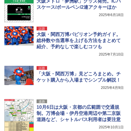
大阪メトロ「夢洲駅」グッズ発売。ICパ
X 2人用 3人用 キャンプ アウトドア フェス
USB充電式 高精度 超長距離照射 長時間使用
スケース/ボールペン/2連アクキーほか
収納 コンパクト 簡単設営 カンガルーテント
可能 安全ロック付き 高安全性 金属製耐久 コ
ソロキャンプ ソロテント
ンパクト多機能設計 持ち運び便利 アウトド
2025年6月18日
ア/オフィス/教育現場/展示会用 緑
￥20,718
￥1,180
話題
大阪・関西万博パビリオン予約ガイド。
総枠数や当選率を上げる方法をまとめて
紹介、予約なしで楽しむコツも
2025年7月10日
話題
「大阪・関西万博」見どころまとめ。チ
ケット購入から入場までシンプル解説！
2025年4月9日
道路
10月6日は大阪・京都の広範囲で交通規
制。万博会場・伊丹空港周辺や第二京阪
道路など、シャトルバス利用者は要注意
2025年10月1日