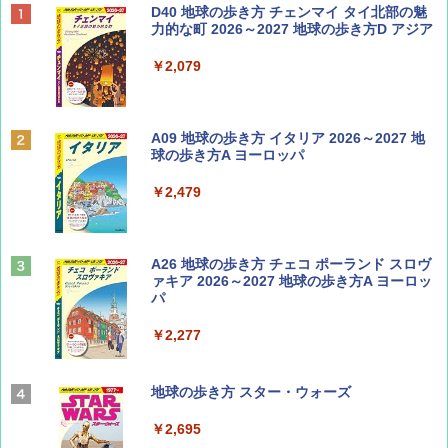
ディズニーファン ２０２６年 ９月号 [雑
D40 地球の歩き方 チェンマイ タイ北部の魅
誌] (ＤＩＳＮＥＹ ＦＡＮ)
力的な町 2026～2027 地球の歩き方D アジア
￥713
￥2,079
Coyote No.89 特集 星野道夫 夢見る旅
A09 地球の歩き方 イタリア 2026～2027 地
球の歩き方A ヨーロッパ
￥1,540
￥2,479
山と溪谷 2026年8月号「南アルプス大全」
A26 地球の歩き方 チェコ ポーランド スロヴ
ァキア 2026～2027 地球の歩き方A ヨーロッ
パ
￥1,540
￥2,277
AIRLINE（エアライン）2026年9月号【特
地球の歩き方 スター・ウォーズ
集】ボーイング110周年を祝して！
￥2,695
￥1,760