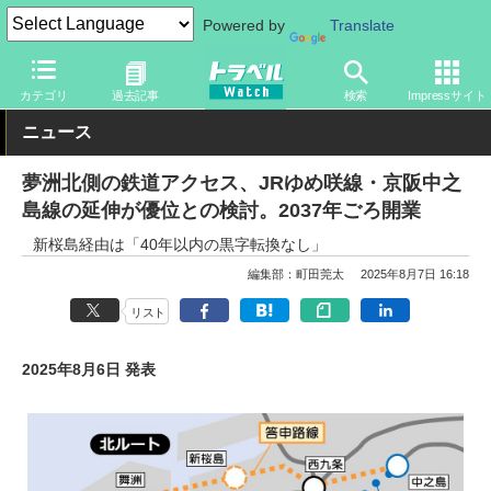
Powered by
Translate
トラベル Watch
企業・政府・官庁
鉄道
JR
カテゴリ
過去記事
検索
Impressサイト
ニュース
夢洲北側の鉄道アクセス、JRゆめ咲線・京阪中之
島線の延伸が優位との検討。2037年ごろ開業
新桜島経由は「40年以内の黒字転換なし」
編集部：町田莞太
2025年8月7日 16:18
リスト
2025年8月6日 発表