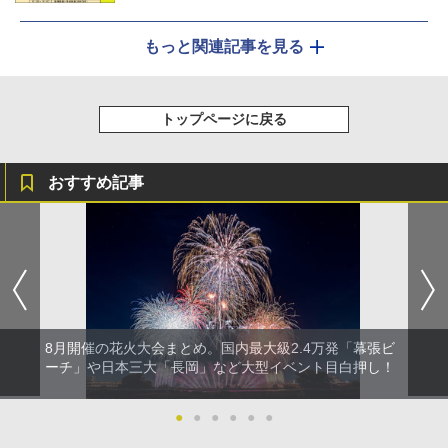
もっと関連記事を見る
トップページに戻る
おすすめ記事
8月開催の花火大会まとめ。国内最大級2.4万発「幕張ビ
ーチ」や日本三大「長岡」など大型イベント目白押し！
●
●
●
●
●
●