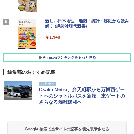
BE-PAL(ビ-パル) 2026年 9 月号【特別付録:
新しい日本地理 地図・統計・移動から読み
SOTO ミニマル"旅"財布 ランダム2種】
解く (講談社現代新書)
￥1,500
￥1,540
Amazonランキングをもっと見る
編集部のおすすめ記事
[キャンパーズコレクション 山善] ポップアッ
BUNDOK(バンドック)ソロ ドーム 1 EX BDK
お出かけ
プテント 傘みたいに広げて畳める パッとサ
-08EX カーキ ソロキャンプ ポリエステル フ
Osaka Metro、弁天町駅から万博西ゲー
ッとサンシェード キューブ フルクローズ メ
レーム テント
トへのシャトルバスを新設。東ゲートの
ッシュ 簡単設置 ワンタッチテント キャンプ
さらなる混雑緩和へ
&ハイキング カーキ PATC-150(KH)
￥14,800
￥6,832
GRANDOOR ステンレス保冷剤 2個セット 2
026リニューアル 急速冷凍 空間倍増 衛生的
Google 検索で当サイトの記事を優先表示させる
PYKES PEAK (パイクスピーク) 着替えテン
コンパクト 保冷力長持ち