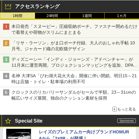
アクセスランキング
1時間
24時間
1週間
1カ月
本日発売「スヌーピー」圧縮収納ポーチ。ファスナー閉めるだけ
で着替えや荷物がスリムにまとまる
「リサ・ラーソン」がま口ポーチ付録、大人のおしゃれ手帖 10
月号。ジャカード織の北欧猫デザイン
ディズニーシー「インディ・ジョーンズ・アドベンチャー」が
11月末に運営再開。プロジェクションマッピングを追加、DPA
は1500円
名神 大津SA「びわ湖大花火大会」開催に伴い閉鎖。明日15～21
時は店舗・トイレ・駐車場の利用不可
クロックスのリカバリーサンダルがセールで半額。23～31cmの
幅広いサイズ展開、独自のクッション素材を採用
もっと見る
Special Site
レイズのプレミアムカー向けブランドHOMUR
Aから「2×9R」が登場！