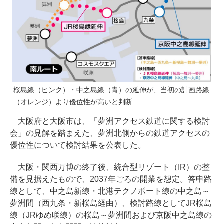
桜島線（ピンク）・中之島線（青）の延伸が、当初の計画路線
（オレンジ）より優位性が高いと判断
大阪府と大阪市は、「夢洲アクセス鉄道に関する検討
会」の見解を踏まえた、夢洲北側からの鉄道アクセスの
優位性について検討結果を公表した。
大阪・関西万博の終了後、統合型リゾート（IR）の整
備を見据えたもので、2037年ごろの開業を想定。答申路
線として、中之島新線・北港テクノポート線の中之島～
夢洲間（西九条・新桜島経由）、検討路線としてJR桜島
線（JRゆめ咲線）の桜島～夢洲間および京阪中之島線の