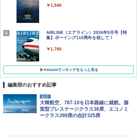
￥1,540
AIRLINE（エアライン）2026年9月号【特
集】ボーイング110周年を祝して！
￥1,760
Amazonランキングをもっと見る
編集部のおすすめ記事
D40 地球の歩き方 チェンマイ タイ北部の魅
[キャンパーズコレクション 山善] ポップアッ
BUNDOK(バンドック)ソロ ドーム 1 EX BDK
航空
力的な町 2026～2027 地球の歩き方D アジア
プテント 傘みたいに広げて畳める パッとサ
-08EX カーキ ソロキャンプ ポリエステル フ
大韓航空、787-10を日本路線に就航。個
ッとサンシェード キューブ フルクローズ メ
レーム テント
室型プレステージクラス36席、エコノミ
ッシュ 簡単設置 ワンタッチテント キャンプ
￥2,079
ークラス289席の合計325席
&ハイキング カーキ PATC-150(KH)
￥14,800
￥6,831
A09 地球の歩き方 イタリア 2026～2027 地
GRANDOOR ステンレス保冷剤 2個セット 2