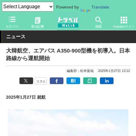
Powered by
Translate
トラベル Watch
地域
海外旅行
韓国
カテゴリ
過去記事
検索
Impressサイト
ニュース
大韓航空、エアバス A350-900型機を初導入。日本
路線から運航開始
編集部：松本俊哉
2025年1月27日 13:12
リスト
2025年1月27日 就航