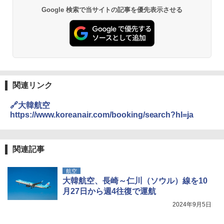
球の歩き方A ヨーロッパ
026リニューアル 急速冷凍 空間倍増 衛生的
Google 検索で当サイトの記事を優先表示させる
PYKES PEAK (パイクスピーク) 着替えテン
コンパクト 保冷力長持ち
ト プライバシー テント 【中が透けない】 1
￥2,479
人用 折りたたみ 防災グッズ 災害用トイレ ビ
￥2,980
ーチ ピクニック ポップアップテント 携帯 簡
易 トイレテント (ブラック)
地球の歩き方 スター・ウォーズ
DEWEL パラソル 大型 ビーチ アウトドアパ
￥4,980
ラソル ガーデン サイトシート付 折りたたみ
￥2,695
防水 UVカット 4段階高さ調整 軽量 収納袋付
き
関連リンク
ENDLESS BASE 《めざましテレビで紹介》
テント ワンタッチ RENEW 幅200 2-3人用 43
￥6,459
🔗大韓航空
500002(88859)
https://www.koreanair.com/booking/search?hl=ja
A26 地球の歩き方 チェコ ポーランド スロヴ
ァキア 2026～2027 地球の歩き方A ヨーロッ
￥5,999
熊撃退スプレー 熊よけスプレー 熊スプレー
パ
【日本企業販売】超強力クマ対策スプレー 30
0ml（連続噴射30秒）110ml（連続噴射15
関連記事
￥2,277
[キャンパーズコレクション 山善] 傘みたいに
秒）射程5～10m 安全ロック搭載 携帯収納袋
広げるだけ パッとサッとテント ブラックコ
付き ヒグマ・イノシシ対策 自治体・教育機
航空
ーティング フルクローズ メッシュ 3-4人用
関の購入実績 登山・キャンプ・アウトドア・
大韓航空、長崎～仁川（ソウル）線を10
簡単設置 ポップアップテント エクルベージ
防災用品 長期保存可能 緊急時用 日本国内発
新しい日本地理 地図・統計・移動から読み
ュ(BC仕様) PATC-150B(EB)
送
月27日から週4往復で運航
解く (講談社現代新書)
2024年9月5日
￥9,990
￥3,680
￥1,540