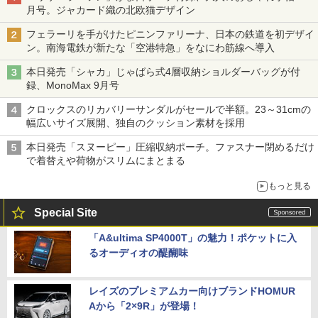
月号。ジャカード織の北欧猫デザイン
フェラーリを手がけたピニンファリーナ、日本の鉄道を初デザイ
ン。南海電鉄が新たな「空港特急」をなにわ筋線へ導入
本日発売「シャカ」じゃばら式4層収納ショルダーバッグが付
録、MonoMax 9月号
クロックスのリカバリーサンダルがセールで半額。23～31cmの
幅広いサイズ展開、独自のクッション素材を採用
本日発売「スヌーピー」圧縮収納ポーチ。ファスナー閉めるだけ
で着替えや荷物がスリムにまとまる
もっと見る
Special Site
「A&ultima SP4000T」の魅力！ポケットに入
るオーディオの醍醐味
レイズのプレミアムカー向けブランドHOMUR
Aから「2×9R」が登場！