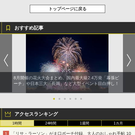
トップページに戻る
おすすめ記事
8月開催の花火大会まとめ。国内最大級2.4万発「幕張ビ
ーチ」や日本三大「長岡」など大型イベント目白押し！
●
●
●
●
●
●
アクセスランキング
1時間
24時間
1週間
1カ月
「リサ・ラーソン」がま口ポーチ付録、大人のおしゃれ手帖 10