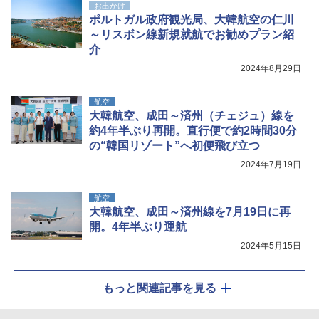
お出かけ
ポルトガル政府観光局、大韓航空の仁川
[キャンパーズコレクション 山善] 傘みたいに
ポインターライト 強力 小型 緑色/赤色/青紫色
広げるだけ パッとサッとテント キューブ ブ
USB充電式 高精度 超長距離照射 長時間使用
～リスボン線新規就航でお勧めプラン紹
ラックコーティング フルクローズ メッシュ 3
可能 安全ロック付き 高安全性 金属製耐久 コ
介
人用 簡単設置 ポップアップテント PATC-15
ンパクト多機能設計 持ち運び便利 アウトド
0B エクルベージュ
ア/オフィス/教育現場/展示会用 緑
2024年8月29日
￥10,990
￥1,180
航空
大韓航空、成田～済州（チェジュ）線を
約4年半ぶり再開。直行便で約2時間30分
の“韓国リゾート”へ初便飛び立つ
2024年7月19日
航空
大韓航空、成田～済州線を7月19日に再
開。4年半ぶり運航
2024年5月15日
もっと関連記事を見る