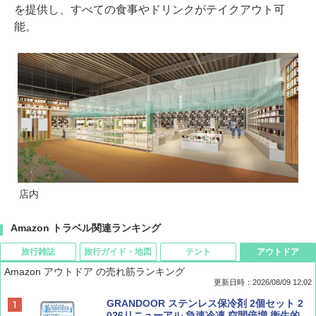
を提供し、すべての食事やドリンクがテイクアウト可
能。
店内
Amazon トラベル関連ランキング
旅行雑誌
旅行ガイド・地図
テント
アウトドア
Amazon アウトドア の売れ筋ランキング
更新日時：2026/08/09 12:02
BE-PAL(ビ-パル) 2026年 9 月号【特別付録:
地球の歩き方 スター・ウォーズ
[キャンパーズコレクション 山善] ポップアッ
GRANDOOR ステンレス保冷剤 2個セット 2
SOTO ミニマル"旅"財布 ランダム2種】
プテント 傘みたいに広げて畳める パッとサ
026リニューアル 急速冷凍 空間倍増 衛生的