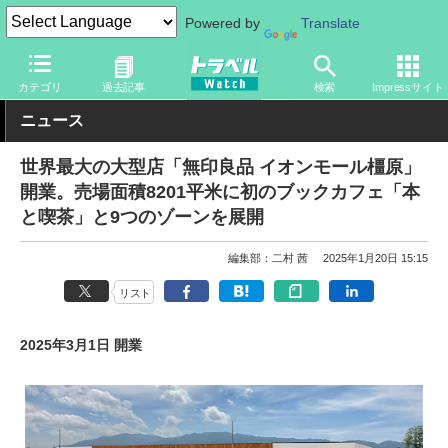
Powered by
Translate
トラベル Watch
地域
国内旅行
近畿
カテゴリ
過去記事
検索
Impressサイト
ニュース
世界最大の大型店「無印良品 イオンモール橿原」
開業。売場面積8201平米に初のブックカフェ「本
と喫茶」と9つのゾーンを展開
編集部：二村 茜
2025年1月20日 15:15
リスト
2025年3月1日 開業