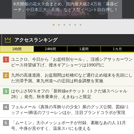
8月開催の花火大会まとめ。国内最大級2.4万発「幕張ビ
ーチ」や日本三大「長岡」など大型イベント目白押し！
●
●
●
●
●
●
アクセスランキング
1時間
24時間
1週間
1カ月
ユニクロ、今日から「お盆特別セール」。涼感シアサッカーワン
ピース待望値下げ、撥水ギアショーツは1990円に
九州の高速道路、お盆期間は松橋ICなど通行止め端末を先頭にし
た渋滞予測。東九州道への迂回は料金調整を実施
はやぶさ50％オフの「新幹線eチケット（トクだ値スペシャル
28）」発売。秋冬乗車分、えきねっと限定
フェルメール《真珠の耳飾りの少女》展のグッズ公開。図録/ミ
ッフィー/葬送のフリーレンほか、注目ブランドコラボが実現
「ムーミン」大小メッシュポーチが付録、素敵なあの人 11月
号。中身が見やすく、温泉スパにも使える