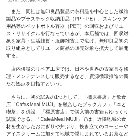
また、同社は無印良品製品の衣料品を中心とした繊維
製品やプラスチック収納用品（PP・PE）、スキンケア
用品等のペットボトル容器（PET）の回収およびリユー
ス・リサイクルを行なっているが、本店舗では、回収対
象を家具・生活雑貨・服飾雑貨まで広げ、無印良品初の
取り組みとしてリユース商品の販売対象を拡大して展開
する。
店内併設のリペア工房では、日本や世界の古家具を修
理・メンテナンスして販売するなど、資源循環推進の新
たな拠点を目指すという。
さらに、初の試みの1つとして、「橿原書店」と飲食
店「Cafe&Meal MUJI」を融合したブックカフェ「本と
喫茶」を併設。「橿原書店」で購入前の書籍もゆっくり
試読できる。「Cafe&Meal MUJI」では、近隣地域の食
材を生かしたおにぎりや丼ぶり、挽き立てのコーヒーや
アイスクリームに加えて地域で親しまれているお茶など