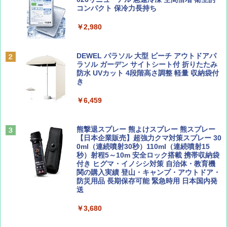
ッとサンシェード キューブ フルクローズ メ
コンパクト 保冷力長持ち
￥2,695
ッシュ 簡単設置 ワンタッチテント キャンプ
￥1,500
&ハイキング カーキ PATC-150(KH)
￥2,980
￥6,830
ディズニーファン ２０２６年 ９月号 [雑
D40 地球の歩き方 チェンマイ タイ北部の魅
DEWEL パラソル 大型 ビーチ アウトドアパ
誌] (ＤＩＳＮＥＹ ＦＡＮ)
力的な町 2026～2027 地球の歩き方D アジア
ラソル ガーデン サイトシート付 折りたたみ
PYKES PEAK (パイクスピーク) 着替えテン
防水 UVカット 4段階高さ調整 軽量 収納袋付
ト プライバシー テント 【中が透けない】 1
き
￥713
￥2,079
人用 折りたたみ 防災グッズ 災害用トイレ ビ
ーチ ピクニック ポップアップテント 携帯 簡
￥6,459
易 トイレテント (ブラック)
山と溪谷 2026年8月号「南アルプス大全」
A09 地球の歩き方 イタリア 2026～2027 地
￥4,980
球の歩き方A ヨーロッパ
熊撃退スプレー 熊よけスプレー 熊スプレー
￥1,540
【日本企業販売】超強力クマ対策スプレー 30
￥2,479
0ml（連続噴射30秒）110ml（連続噴射15
ENDLESS BASE 《めざましテレビで紹介》
秒）射程5～10m 安全ロック搭載 携帯収納袋
テント ワンタッチ RENEW 幅200 2-3人用 43
付き ヒグマ・イノシシ対策 自治体・教育機
500002(89232)
関の購入実績 登山・キャンプ・アウトドア・
防災用品 長期保存可能 緊急時用 日本国内発
Coyote No.89 特集 星野道夫 夢見る旅
A26 地球の歩き方 チェコ ポーランド スロヴ
送
ァキア 2026～2027 地球の歩き方A ヨーロッ
￥5,999
パ
￥1,540
￥3,680
￥2,277
[キャンパーズコレクション 山善] 傘みたいに