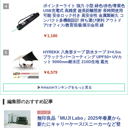
広げるだけ パッとサッとテント ブラックコ
ーティング フルクローズ メッシュ 3-4人用
ポインターライト 強力 小型 緑色/赤色/青紫色
簡単設置 ポップアップテント エクルベージ
USB充電式 高精度 超長距離照射 長時間使用
AIRLINE（エアライン）2026年9月号【特
新しい日本地理 地図・統計・移動から読み
ュ(BC仕様) PATC-150B(EB)
可能 安全ロック付き 高安全性 金属製耐久 コ
集】ボーイング110周年を祝して！
解く (講談社現代新書)
ンパクト多機能設計 持ち運び便利 アウトド
ア/オフィス/教育現場/展示会用 緑
￥9,990
￥1,760
￥1,540
￥1,180
[キャンパーズコレクション 山善] 傘みたいに
広げるだけ パッとサッとテント キューブワ
イド ブラックコーティング フルクローズ メ
HYREKK 八角形タープ 防水タープ 3×4.5m
ッシュ 4人用 簡単設置 ポップアップテント P
ブラックラバーコーティング UPF50+ UVカ
ATCW-150B エクルベージュ
ット 5000mm耐水圧 210D生地 遮光
￥-
￥6,579
Amazonランキングをもっと見る
編集部のおすすめ記事
グッズ
無印良品「MUJI Labo」2025年春夏から
新たにキャリーケース/スニーカーなど登