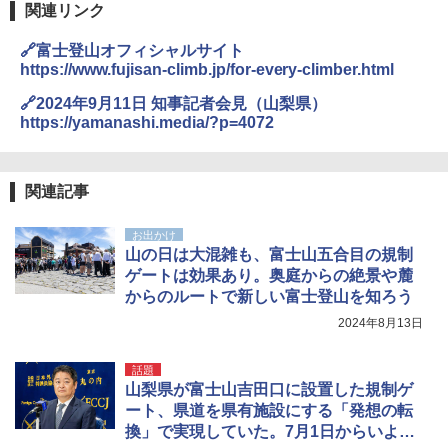
関連リンク
🔗富士登山オフィシャルサイト
https://www.fujisan-climb.jp/for-every-climber.html
🔗2024年9月11日 知事記者会見（山梨県）
https://yamanashi.media/?p=4072
関連記事
お出かけ
山の日は大混雑も、富士山五合目の規制
ゲートは効果あり。奥庭からの絶景や麓
からのルートで新しい富士登山を知ろう
2024年8月13日
話題
山梨県が富士山吉田口に設置した規制ゲ
ート、県道を県有施設にする「発想の転
換」で実現していた。7月1日からいよい