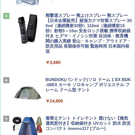
易 トイレテント (グレー)
山と溪谷 2026年8月号「南アルプス大全」
A09 地球の歩き方 イタリア 2026～2027 地
￥4,980
球の歩き方A ヨーロッパ
熊撃退スプレー 熊よけスプレー 熊スプレー
￥1,540
【日本企業販売】超強力クマ対策スプレー 30
￥2,479
0ml（連続噴射30秒）110ml（連続噴射15
ENDLESS BASE 《めざましテレビで紹介》
秒）射程5～10m 安全ロック搭載 携帯収納袋
テント ワンタッチ RENEW 幅200 2-3人用 43
付き ヒグマ・イノシシ対策 自治体・教育機
500002(88859)
関の購入実績 登山・キャンプ・アウトドア・
防災用品 長期保存可能 緊急時用 日本国内発
Coyote No.89 特集 星野道夫 夢見る旅
地球の歩き方 スター・ウォーズ
送
￥5,999
￥1,540
￥2,695
￥3,680
[キャンパーズコレクション 山善] 傘みたいに
広げるだけ パッとサッとテント ブラックコ
ーティング フルクローズ メッシュ 3-4人用
BUNDOK(バンドック)ソロ ドーム 1 EX BDK
簡単設置 ポップアップテント エクルベージ
-08EX カーキ ソロキャンプ ポリエステル フ
AIRLINE（エアライン）2026年9月号【特
A26 地球の歩き方 チェコ ポーランド スロヴ
ュ(BC仕様) PATC-150B(EB)
レーム ドーム型 テント
集】ボーイング110周年を祝して！
ァキア 2026～2027 地球の歩き方A ヨーロッ
パ
￥9,990
￥14,800
￥1,760
￥2,277
[キャンパーズコレクション 山善] 傘みたいに
着替えテント トイレテント 透けない【換気
広げるだけ パッとサッとテント キューブワ
通気窓付き】収納袋付き UVカット 防水 防災
イド ブラックコーティング フルクローズ メ
コンパクト iimono117 (ブルー)
ッシュ 4人用 簡単設置 ポップアップテント P