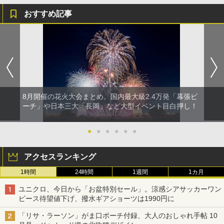
おすすめ記事
8月開催の花火大会まとめ。国内最大級2.4万発「幕張ビ
ーチ」や日本三大「長岡」など大型イベント目白押し！
●
●
●
●
●
●
アクセスランキング
1時間
24時間
1週間
1カ月
ユニクロ、今日から「お盆特別セール」。涼感シアサッカーワン
ピース待望値下げ、撥水ギアショーツは1990円に
「リサ・ラーソン」がま口ポーチ付録、大人のおしゃれ手帖 10