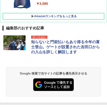
ATCW-150B エクルベージュ
￥3,080
￥-
Amazonランキングをもっと見る
編集部のおすすめ記事
行ってみた
知らないと門前払いもあり得る今年の富
士登山。ゲートが設置された吉田口から
の入山を詳しく解説します
Google 検索で当サイトの記事を優先表示させる