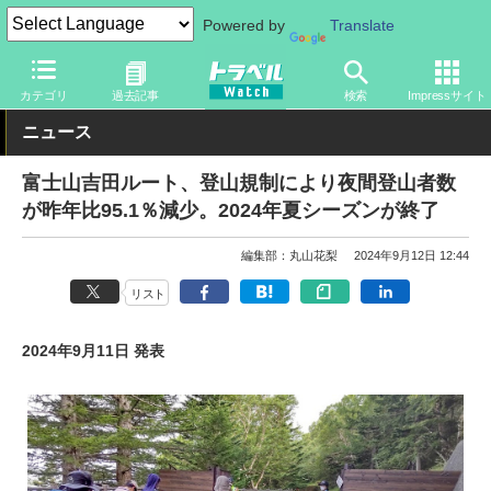
Powered by
Translate
トラベル Watch
地域
国内旅行
山梨
カテゴリ
過去記事
検索
Impressサイト
ニュース
富士山吉田ルート、登山規制により夜間登山者数
が昨年比95.1％減少。2024年夏シーズンが終了
編集部：丸山花梨
2024年9月12日 12:44
リスト
2024年9月11日 発表