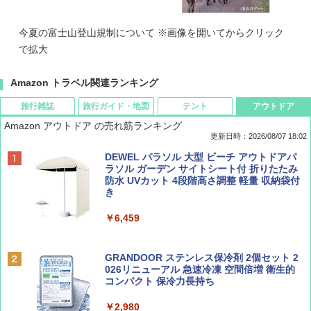
今夏の富士山登山規制について ※画像を開いてからクリック
で拡大
Amazon トラベル関連ランキング
旅行雑誌
旅行ガイド・地図
テント
アウトドア
Amazon アウトドア の売れ筋ランキング
更新日時：2026/08/07 18:02
ディズニーファン ２０２６年 ９月号 [雑
僕が見た未来【完全版】
[キャンパーズコレクション 山善] ポップアッ
DEWEL パラソル 大型 ビーチ アウトドアパ
誌] (ＤＩＳＮＥＹ ＦＡＮ)
プテント 傘みたいに広げて畳める パッとサ
ラソル ガーデン サイトシート付 折りたたみ
ッとサンシェード キューブ フルクローズ メ
防水 UVカット 4段階高さ調整 軽量 収納袋付
￥0
ッシュ 簡単設置 ワンタッチテント キャンプ
き
￥713
&ハイキング カーキ PATC-150(KH)
￥6,459
￥6,831
BE-PAL(ビ-パル) 2026年 9 月号【特別付録:
D40 地球の歩き方 チェンマイ タイ北部の魅
SOTO ミニマル"旅"財布 ランダム2種】
力的な町 2026～2027 地球の歩き方D アジア
GRANDOOR ステンレス保冷剤 2個セット 2
PYKES PEAK (パイクスピーク) 着替えテン
026リニューアル 急速冷凍 空間倍増 衛生的
ト プライバシー テント 【中が透けない】 1
コンパクト 保冷力長持ち
￥1,500
￥2,079
人用 折りたたみ 防災グッズ 災害用トイレ ビ
ーチ ピクニック ポップアップテント 携帯 簡
￥2,980