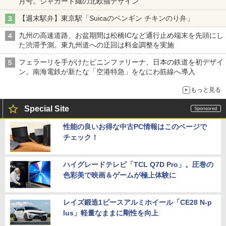
月号。ジャカード織の北欧猫デザイン
【週末駅弁】東京駅「Suicaのペンギン チキンのり弁」
九州の高速道路、お盆期間は松橋ICなど通行止め端末を先頭にし
た渋滞予測。東九州道への迂回は料金調整を実施
フェラーリを手がけたピニンファリーナ、日本の鉄道を初デザイ
ン。南海電鉄が新たな「空港特急」をなにわ筋線へ導入
もっと見る
Special Site
性能の良いお得な中古PC情報はこのページで
チェック！
ハイグレードテレビ「TCL Q7D Pro」。圧巻の
色彩美で映画＆ゲームが極上体験に
レイズ鍛造1ピースアルミホイール「CE28 N-p
lus」軽量なままに剛性を向上