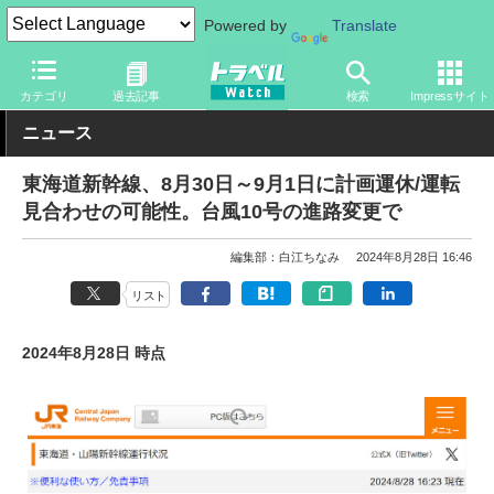
Powered by
Translate
トラベル Watch
企業・政府・官庁
鉄道
JR
カテゴリ
過去記事
検索
Impressサイト
ニュース
東海道新幹線、8月30日～9月1日に計画運休/運転
見合わせの可能性。台風10号の進路変更で
編集部：白江ちなみ
2024年8月28日 16:46
リスト
2024年8月28日 時点