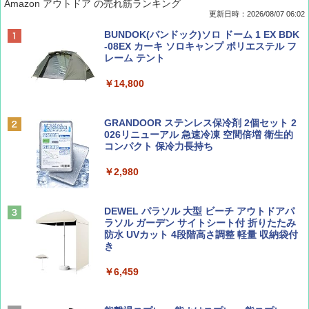
Amazon アウトドア の売れ筋ランキング
更新日時：2026/08/07 06:02
ディズニーファン ２０２６年 ９月号 [雑
D40 地球の歩き方 チェンマイ タイ北部の魅
[キャンパーズコレクション 山善] ポップアッ
BUNDOK(バンドック)ソロ ドーム 1 EX BDK
誌] (ＤＩＳＮＥＹ ＦＡＮ)
力的な町 2026～2027 地球の歩き方D アジア
プテント 傘みたいに広げて畳める パッとサ
-08EX カーキ ソロキャンプ ポリエステル フ
ッとサンシェード キューブ フルクローズ メ
レーム テント
ッシュ 簡単設置 ワンタッチテント キャンプ
￥713
￥2,079
&ハイキング カーキ PATC-150(KH)
￥14,800
￥6,831
BE-PAL(ビ-パル) 2026年 9 月号【特別付録:
A09 地球の歩き方 イタリア 2026～2027 地
GRANDOOR ステンレス保冷剤 2個セット 2
SOTO ミニマル"旅"財布 ランダム2種】
球の歩き方A ヨーロッパ
026リニューアル 急速冷凍 空間倍増 衛生的
PYKES PEAK (パイクスピーク) 着替えテン
コンパクト 保冷力長持ち
ト プライバシー テント 【中が透けない】 1
￥1,500
￥2,479
人用 折りたたみ 防災グッズ 災害用トイレ ビ
￥2,980
ーチ ピクニック ポップアップテント 携帯 簡
易 トイレテント (ブラック)
山と溪谷 2026年8月号「南アルプス大全」
地球の歩き方 スター・ウォーズ
DEWEL パラソル 大型 ビーチ アウトドアパ
￥4,980
ラソル ガーデン サイトシート付 折りたたみ
￥1,540
￥2,695
防水 UVカット 4段階高さ調整 軽量 収納袋付
き
ENDLESS BASE 《めざましテレビで紹介》
テント ワンタッチ RENEW 幅200 2-3人用 43
￥6,459
500002(88859)
Coyote No.89 特集 星野道夫 夢見る旅
A26 地球の歩き方 チェコ ポーランド スロヴ
ァキア 2026～2027 地球の歩き方A ヨーロッ
￥5,999