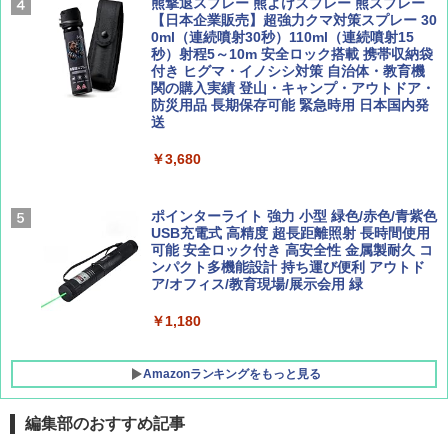
熊撃退スプレー 熊よけスプレー 熊スプレー
パ
￥1,540
【日本企業販売】超強力クマ対策スプレー 30
0ml（連続噴射30秒）110ml（連続噴射15
￥2,277
[キャンパーズコレクション 山善] 傘みたいに
秒）射程5～10m 安全ロック搭載 携帯収納袋
広げるだけ パッとサッとテント ブラックコ
付き ヒグマ・イノシシ対策 自治体・教育機
ーティング フルクローズ メッシュ 3-4人用
関の購入実績 登山・キャンプ・アウトドア・
簡単設置 ポップアップテント エクルベージ
防災用品 長期保存可能 緊急時用 日本国内発
AIRLINE（エアライン）2026年9月号【特
新しい日本地理 地図・統計・移動から読み
ュ(BC仕様) PATC-150B(EB)
送
集】ボーイング110周年を祝して！
解く (講談社現代新書)
￥9,990
￥3,680
￥1,760
￥1,540
[キャンパーズコレクション 山善] 傘みたいに
ポインターライト 強力 小型 緑色/赤色/青紫色
広げるだけ パッとサッとテント キューブ ブ
USB充電式 高精度 超長距離照射 長時間使用
ラックコーティング フルクローズ メッシュ 3
可能 安全ロック付き 高安全性 金属製耐久 コ
人用 簡単設置 ポップアップテント PATC-15
ンパクト多機能設計 持ち運び便利 アウトド
0B エクルベージュ
ア/オフィス/教育現場/展示会用 緑
￥10,990
￥1,180
Amazonランキングをもっと見る
編集部のおすすめ記事