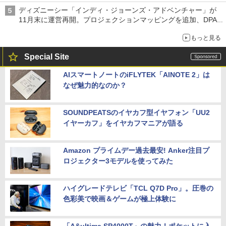
ディズニーシー「インディ・ジョーンズ・アドベンチャー」が
11月末に運営再開。プロジェクションマッピングを追加、DPA
は1500円
もっと見る
Special Site
AIスマートノートのiFLYTEK「AINOTE 2」は
なぜ魅力的なのか？
SOUNDPEATSのイヤカフ型イヤフォン「UU2
イヤーカフ」をイヤカフマニアが語る
Amazon プライムデー過去最安! Anker注目プ
ロジェクター3モデルを使ってみた
ハイグレードテレビ「TCL Q7D Pro」。圧巻の
色彩美で映画＆ゲームが極上体験に
「A&ultima SP4000T」の魅力！ポケットに入