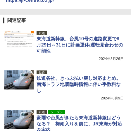
https://jr-central.co.jp/
関連記事
鉄道
東海道新幹線、台風10号の進路変更で8
月29日～31日に計画運休/運転見合わせの
可能性
2024年8月26日
鉄道
鉄道各社、きっぷ払い戻し対応まとめ。
南海トラフ地震臨時情報に伴い手数料な
し
2024年8月9日
鉄道
シーズン
豪雨や台風がきたら東海道新幹線はどう
なる？ 梅雨入りを前に、JR東海が対応
を案内