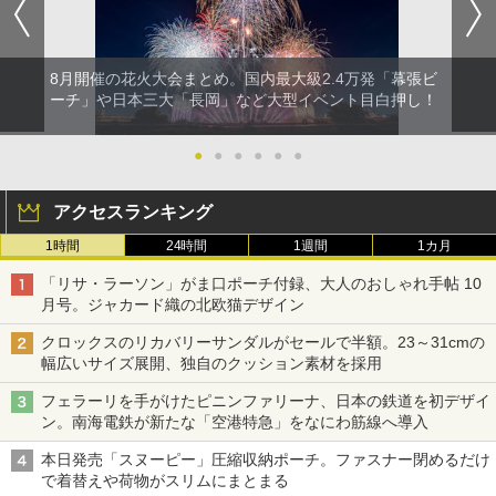
8月開催の花火大会まとめ。国内最大級2.4万発「幕張ビ
ーチ」や日本三大「長岡」など大型イベント目白押し！
●
●
●
●
●
●
アクセスランキング
1時間
24時間
1週間
1カ月
「リサ・ラーソン」がま口ポーチ付録、大人のおしゃれ手帖 10
月号。ジャカード織の北欧猫デザイン
クロックスのリカバリーサンダルがセールで半額。23～31cmの
幅広いサイズ展開、独自のクッション素材を採用
フェラーリを手がけたピニンファリーナ、日本の鉄道を初デザイ
ン。南海電鉄が新たな「空港特急」をなにわ筋線へ導入
本日発売「スヌーピー」圧縮収納ポーチ。ファスナー閉めるだけ
で着替えや荷物がスリムにまとまる