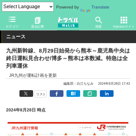
Powered by
Translate
トラベル Watch
企業・政府・官庁
鉄道
JR
カテゴリ
過去記事
検索
Impressサイト
ニュース
九州新幹線、8月29日始発から熊本～鹿児島中央は
終日運転見合わせ/博多～熊本は本数減。特急は全
列車運休
JR九州が運転計画を更新
編集部：白江ちなみ
2024年8月28日 17:43
リスト
2024年8月28日 時点