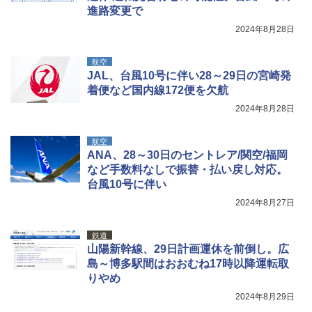
進路変更で
2024年8月28日
航空
JAL、台風10号に伴い28～29日の宮崎発
着便など国内線172便を欠航
2024年8月28日
航空
ANA、28～30日のセントレア/関空/福岡
など手数料なしで振替・払い戻し対応。
台風10号に伴い
2024年8月27日
鉄道
山陽新幹線、29日計画運休を前倒し。広
島～博多駅間はおおむね17時以降運転取
りやめ
2024年8月29日