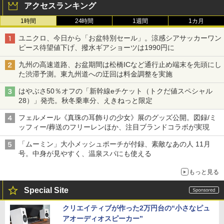
アクセスランキング
1時間
24時間
1週間
1カ月
ユニクロ、今日から「お盆特別セール」。涼感シアサッカーワン
ピース待望値下げ、撥水ギアショーツは1990円に
九州の高速道路、お盆期間は松橋ICなど通行止め端末を先頭にし
た渋滞予測。東九州道への迂回は料金調整を実施
はやぶさ50％オフの「新幹線eチケット（トクだ値スペシャル
28）」発売。秋冬乗車分、えきねっと限定
フェルメール《真珠の耳飾りの少女》展のグッズ公開。図録/ミ
ッフィー/葬送のフリーレンほか、注目ブランドコラボが実現
「ムーミン」大小メッシュポーチが付録、素敵なあの人 11月
号。中身が見やすく、温泉スパにも使える
もっと見る
Special Site
クリエイティブが作った2万円台の“小さなピュ
アオーディオスピーカー”