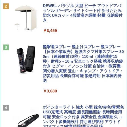
ディズニーファン ２０２６年 ９月号 [雑
D40 地球の歩き方 チェンマイ タイ北部の魅
DEWEL パラソル 大型 ビーチ アウトドアパ
誌] (ＤＩＳＮＥＹ ＦＡＮ)
力的な町 2026～2027 地球の歩き方D アジア
ラソル ガーデン サイトシート付 折りたたみ
PYKES PEAK (パイクスピーク) 着替えテン
防水 UVカット 4段階高さ調整 軽量 収納袋付
ト プライバシー テント 【中が透けない】 1
き
￥713
￥2,079
人用 折りたたみ 防災グッズ 災害用トイレ ビ
ーチ ピクニック ポップアップテント 携帯 簡
￥6,459
易 トイレテント (ブラック)
山と溪谷 2026年8月号「南アルプス大全」
A09 地球の歩き方 イタリア 2026～2027 地
￥4,980
球の歩き方A ヨーロッパ
熊撃退スプレー 熊よけスプレー 熊スプレー
￥1,540
【日本企業販売】超強力クマ対策スプレー 30
￥2,479
0ml（連続噴射30秒）110ml（連続噴射15
ENDLESS BASE 《めざましテレビで紹介》
秒）射程5～10m 安全ロック搭載 携帯収納袋
テント ワンタッチ RENEW 幅200 2-3人用 43
付き ヒグマ・イノシシ対策 自治体・教育機
500002(89232)
関の購入実績 登山・キャンプ・アウトドア・
防災用品 長期保存可能 緊急時用 日本国内発
Coyote No.89 特集 星野道夫 夢見る旅
A26 地球の歩き方 チェコ ポーランド スロヴ
送
ァキア 2026～2027 地球の歩き方A ヨーロッ
￥5,999
パ
￥1,540
￥3,680
￥2,277
[キャンパーズコレクション 山善] 傘みたいに
広げるだけ パッとサッとテント ブラックコ
ーティング フルクローズ メッシュ 3-4人用
ポインターライト 強力 小型 緑色/赤色/青紫色
簡単設置 ポップアップテント エクルベージ
USB充電式 高精度 超長距離照射 長時間使用
AIRLINE（エアライン）2026年9月号【特
新しい日本地理 地図・統計・移動から読み
ュ(BC仕様) PATC-150B(EB)
可能 安全ロック付き 高安全性 金属製耐久 コ
集】ボーイング110周年を祝して！
解く (講談社現代新書)
ンパクト多機能設計 持ち運び便利 アウトド
ア/オフィス/教育現場/展示会用 緑