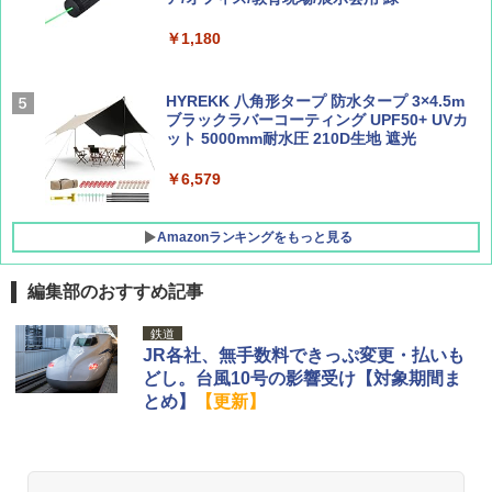
￥9,990
￥1,760
￥1,540
￥1,180
[キャンパーズコレクション 山善] 傘みたいに
広げるだけ パッとサッとテント キューブワ
イド ブラックコーティング フルクローズ メ
HYREKK 八角形タープ 防水タープ 3×4.5m
ッシュ 4人用 簡単設置 ポップアップテント P
ブラックラバーコーティング UPF50+ UVカ
ATCW-150B エクルベージュ
ット 5000mm耐水圧 210D生地 遮光
￥-
￥6,579
Amazonランキングをもっと見る
編集部のおすすめ記事
鉄道
JR各社、無手数料できっぷ変更・払いも
どし。台風10号の影響受け【対象期間ま
とめ】
【更新】