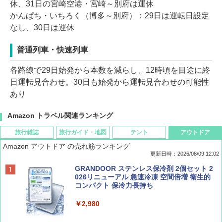
休、31日の宮崎空港・宮崎～別府は運休
かんぱち・いちろく（博多～別府）：29日は運転日設定
なし、30日は運休
普通列車・快速列車
各路線で29日始発から本数を減らし、12時頃を目途に終
日運転見合わせ。30日も始発から運転見合わせの可能性
あり
Amazon トラベル関連ランキング
旅行雑誌
旅行ガイド・地図
テント
アウトドア
Amazon アウトドア の売れ筋ランキング
更新日時：2026/08/09 12:02
BE-PAL(ビ-パル) 2026年 9 月号【特別付録:
地球の歩き方 スター・ウォーズ
[キャンパーズコレクション 山善] ポップアッ
GRANDOOR ステンレス保冷剤 2個セット 2
SOTO ミニマル"旅"財布 ランダム2種】
プテント 傘みたいに広げて畳める パッとサ
026リニューアル 急速冷凍 空間倍増 衛生的
ッとサンシェード キューブ フルクローズ メ
コンパクト 保冷力長持ち
￥2,695
ッシュ 簡単設置 ワンタッチテント キャンプ
￥1,500
&ハイキング カーキ PATC-150(KH)
￥2,980
￥6,830