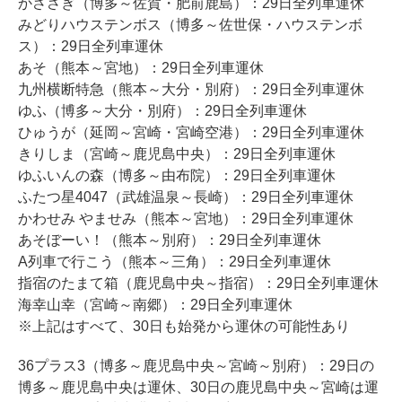
かささぎ（博多～佐賀・肥前鹿島）：29日全列車運休
みどりハウステンボス（博多～佐世保・ハウステンボ
ス）：29日全列車運休
あそ（熊本～宮地）：29日全列車運休
九州横断特急（熊本～大分・別府）：29日全列車運休
ゆふ（博多～大分・別府）：29日全列車運休
ひゅうが（延岡～宮崎・宮崎空港）：29日全列車運休
きりしま（宮崎～鹿児島中央）：29日全列車運休
ゆふいんの森（博多～由布院）：29日全列車運休
ふたつ星4047（武雄温泉～長崎）：29日全列車運休
かわせみ やませみ（熊本～宮地）：29日全列車運休
あそぼーい！（熊本～別府）：29日全列車運休
A列車で行こう（熊本～三角）：29日全列車運休
指宿のたまて箱（鹿児島中央～指宿）：29日全列車運休
海幸山幸（宮崎～南郷）：29日全列車運休
※上記はすべて、30日も始発から運休の可能性あり
36プラス3（博多～鹿児島中央～宮崎～別府）：29日の
博多～鹿児島中央は運休、30日の鹿児島中央～宮崎は運