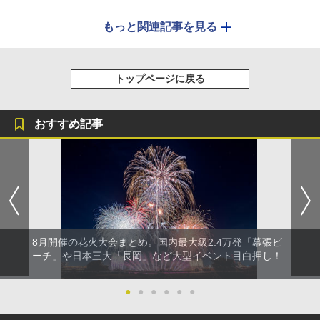
もっと関連記事を見る
トップページに戻る
おすすめ記事
8月開催の花火大会まとめ。国内最大級2.4万発「幕張ビ
ーチ」や日本三大「長岡」など大型イベント目白押し！
●
●
●
●
●
●