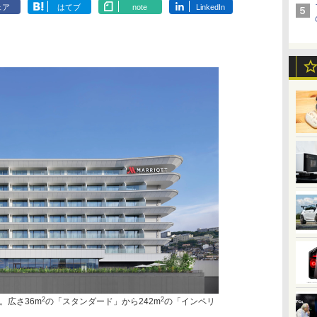
ェア
はてブ
note
LinkedIn
2
2
。広さ36m
の「スタンダード」から242m
の「インペリ