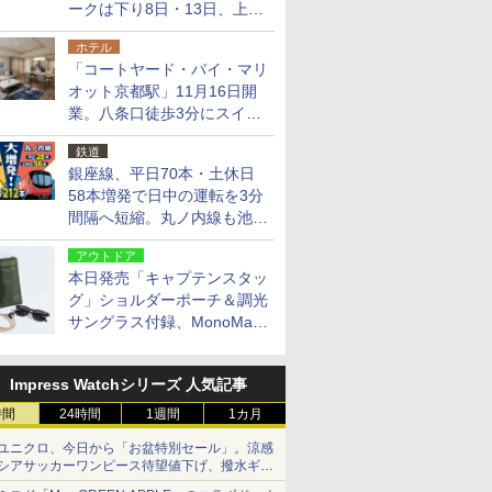
ークは下り8日・13日、上り
14日・15日
ホテル
「コートヤード・バイ・マリ
オット京都駅」11月16日開
業。八条口徒歩3分にスイー
ト含む全270室、ダイニング
鉄道
も併設
銀座線、平日70本・土休日
58本増発で日中の運転を3分
間隔へ短縮。丸ノ内線も池袋
～中野坂上を4分間隔に
アウトドア
本日発売「キャプテンスタッ
グ」ショルダーポーチ＆調光
サングラス付録、MonoMax
9月号増刊
Impress Watchシリーズ 人気記事
時間
24時間
1週間
1カ月
ユニクロ、今日から「お盆特別セール」。涼感
シアサッカーワンピース待望値下げ、撥水ギア
ショーツは1990円に