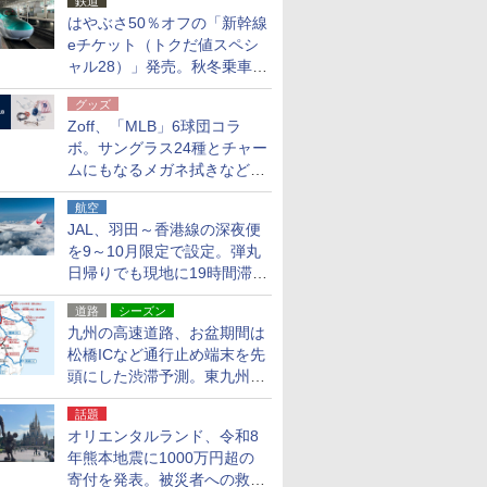
鉄道
はやぶさ50％オフの「新幹線
eチケット（トクだ値スペシ
ャル28）」発売。秋冬乗車
分、えきねっと限定
グッズ
Zoff、「MLB」6球団コラ
ボ。サングラス24種とチャー
ムにもなるメガネ拭きなど雑
貨24種
航空
JAL、羽田～香港線の深夜便
を9～10月限定で設定。弾丸
日帰りでも現地に19時間滞在
できる
道路
シーズン
九州の高速道路、お盆期間は
松橋ICなど通行止め端末を先
頭にした渋滞予測。東九州道
への迂回は料金調整を実施
話題
オリエンタルランド、令和8
年熊本地震に1000万円超の
寄付を発表。被災者への救援