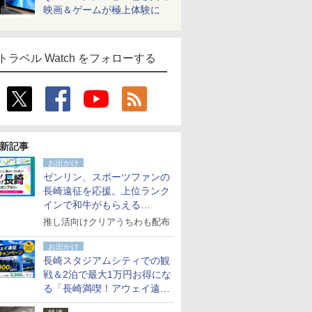
映画＆ゲームが極上体験に
トラベル Watch をフォローする
新記事
お出かけ
ゼンリン、スポーツファンの
長崎遠征を応援。上位ランク
インで和牛がもらえる
「GO！GO！長崎スタンプラ
推し活向けクリアうちわも配布
リー」
お出かけ
長崎スタジアムシティでの観
戦＆2泊で最大1万円お得にな
る「長崎満喫！アウェイ遠征
応援キャンペーン」