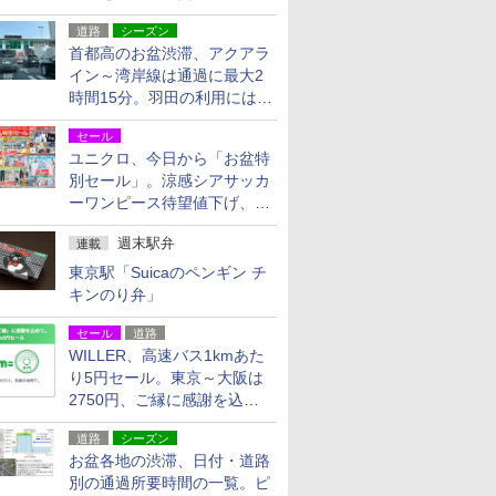
活動・復旧支援
道路
シーズン
首都高のお盆渋滞、アクアラ
イン～湾岸線は通過に最大2
時間15分。羽田の利用には
「空港西出口」の利用検討を
セール
ユニクロ、今日から「お盆特
別セール」。涼感シアサッカ
ーワンピース待望値下げ、撥
水ギアショーツは1990円に
週末駅弁
連載
東京駅「Suicaのペンギン チ
キンのり弁」
セール
道路
WILLER、高速バス1kmあた
り5円セール。東京～大阪は
2750円、ご縁に感謝を込め
た20周年記念キャンペーン
道路
シーズン
お盆各地の渋滞、日付・道路
別の通過所要時間の一覧。ピ