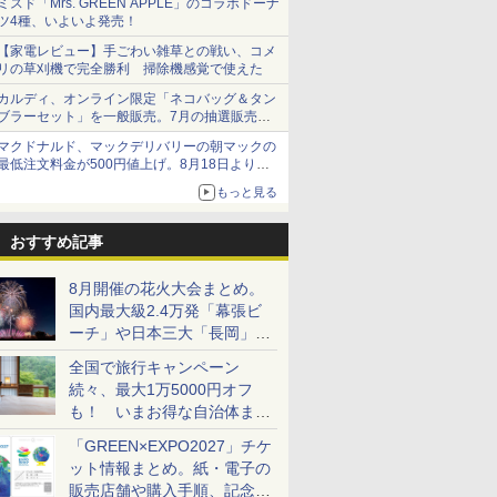
ミスド「Mrs. GREEN APPLE」のコラボドーナ
ツ4種、いよいよ発売！
【家電レビュー】手ごわい雑草との戦い、コメ
リの草刈機で完全勝利 掃除機感覚で使えた
カルディ、オンライン限定「ネコバッグ＆タン
ブラーセット」を一般販売。7月の抽選販売の
当選無効分
マクドナルド、マックデリバリーの朝マックの
最低注文料金が500円値上げ。8月18日より
1,500円から受付
もっと見る
おすすめ記事
8月開催の花火大会まとめ。
国内最大級2.4万発「幕張ビ
ーチ」や日本三大「長岡」な
ど大型イベント目白押し！
全国で旅行キャンペーン
続々、最大1万5000円オフ
も！ いまお得な自治体まと
め
「GREEN×EXPO2027」チケ
ット情報まとめ。紙・電子の
販売店舗や購入手順、記念チ