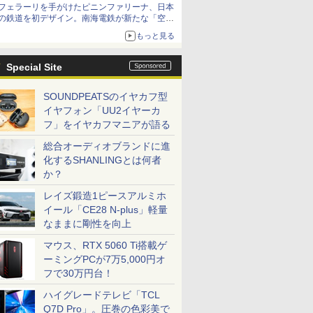
フェラーリを手がけたピニンファリーナ、日本
の鉄道を初デザイン。南海電鉄が新たな「空港
特急」をなにわ筋線へ導入
もっと見る
Special Site
SOUNDPEATSのイヤカフ型
イヤフォン「UU2イヤーカ
フ」をイヤカフマニアが語る
総合オーディオブランドに進
化するSHANLINGとは何者
か？
レイズ鍛造1ピースアルミホ
イール「CE28 N-plus」軽量
なままに剛性を向上
マウス、RTX 5060 Ti搭載ゲ
ーミングPCが7万5,000円オ
フで30万円台！
ハイグレードテレビ「TCL
Q7D Pro」。圧巻の色彩美で