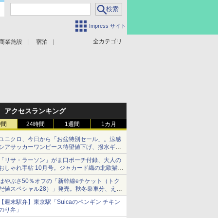
Impress サイト
全カテゴリ
商業施設
宿泊
アクセスランキング
時間
24時間
1週間
1カ月
ユニクロ、今日から「お盆特別セール」。涼感
シアサッカーワンピース待望値下げ、撥水ギア
ショーツは1990円に
「リサ・ラーソン」がま口ポーチ付録、大人の
おしゃれ手帖 10月号。ジャカード織の北欧猫デ
ザイン
はやぶさ50％オフの「新幹線eチケット（トク
だ値スペシャル28）」発売。秋冬乗車分、えき
ねっと限定
【週末駅弁】東京駅「Suicaのペンギン チキン
のり弁」