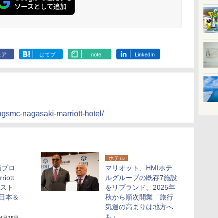
ェア
はてブ
note
LinkedIn
/ngsmc-nagasaki-marriott-hotel/
ホテル
員プロ
マリオット、HMIホテ
iott
ルグループの既存7施設
レスト
をリブランド。2025年
が日本＆
秋から順次開業「旅行
気運の高まりは地方へ
も」