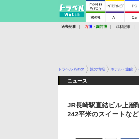
過去記事
万
博
・
園芸博
取材記事
トラベル Watch
旅の情報
ホテル・旅館
ニュース
JR長崎駅直結ビル上層
242平米のスイートなど