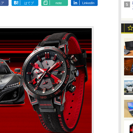
ェア
はてブ
note
LinkedIn