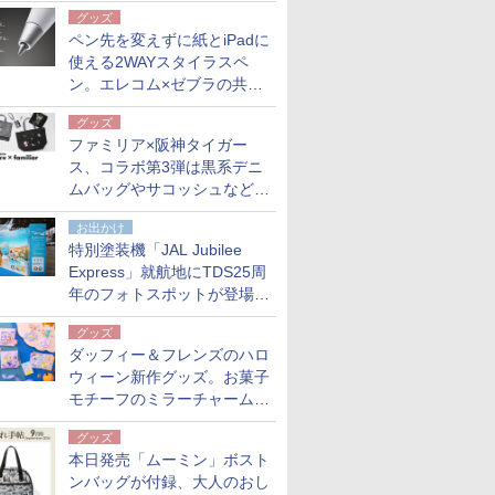
も。使用後は収納バッグでコ
グッズ
ンパクトに保管
ペン先を変えずに紙とiPadに
使える2WAYスタイラスペ
ン。エレコム×ゼブラの共同
開発
グッズ
ファミリア×阪神タイガー
ス、コラボ第3弾は黒系デニ
ムバッグやサコッシュなど6
点。8月21日オンラインスト
お出かけ
アで発売
特別塗装機「JAL Jubilee
Express」就航地にTDS25周
年のフォトスポットが登場。
10月末まで青森空港に
グッズ
ダッフィー＆フレンズのハロ
ウィーン新作グッズ。お菓子
モチーフのミラーチャーム/
デザインポーチほか
グッズ
本日発売「ムーミン」ボスト
ンバッグが付録、大人のおし