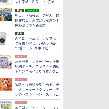
ゃれ手帖 9月号。180度ガバ
ッと開いて大容量
鉄道
シーズン
明日から新幹線「のぞみ」自
由席なし。お盆は指定席の予
約必須につき要注意
鉄道
新幹線ホームに「カップ氷」
自販機が登場。JR新大阪駅
27番ホーム6号車付近
グッズ
本日発売「スヌーピー」圧縮
収納ポーチ。ファスナー閉め
るだけで着替えや荷物がスリ
ムにまとまる
グッズ
物語の後日談が楽しめる。デ
ィズニーシー「クッキー・ア
ンのハロウィーン・スウィー
トサプライズ」限定グッズ公
グッズ
開
本日発売「ムーミン」インテ