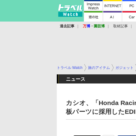
過去記事
万
博
・
園芸博
取材記事
トラベル Watch
旅のアイテム
ガジェット
ニュース
カシオ、「Honda R
板パーツに採用したEDIF