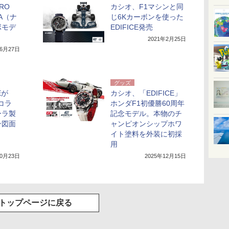
RO
カシオ、F1マシンと同
GA（ナ
じ6Kカーボンを使った
ボモデ
EDIFICE発売
2021年2月25日
年6月27日
グッズ
Eが
カシオ、「EDIFICE」
とコラ
ホンダF1初優勝60周年
ーラ製
記念モデル。本物のチ
ン図面
ャンピオンシップホワ
イト塗料を外装に初採
用
10月23日
2025年12月15日
トップページに戻る