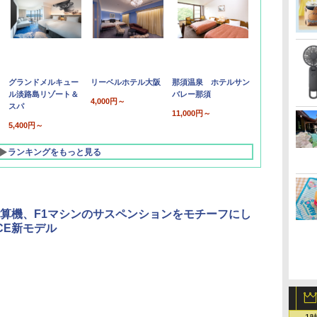
グランドメルキュー
リーベルホテル大阪
那須温泉 ホテルサン
ル淡路島リゾート＆
バレー那須
4,000円～
スパ
11,000円～
5,400円～
ランキングをもっと見る
算機、F1マシンのサスペンションをモチーフにし
ICE新モデル
北陸 福井 あわら
品川プリンスホテ
舞浜ビューホテル
箱根湯本温泉 ホテ
ホテルトラスティ東
オリエンタルホテル
下呂温泉 水明館
住友不動産ホテル ヴ
東京ベイ舞浜ホテル
温泉 清風荘（北陸
ル イーストタワー
ｂｙ ＨＵＬＩＣ
ル おかだ
京ベイサイド
東京ベイ
ィラフォンテーヌグラ
ファーストリゾート