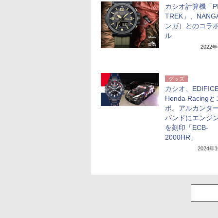
カシオ計算機「P
TREK」、NAN
ンガ）とのコラ
ル
2022
グッズ
カシオ、EDIFIC
Honda Racing
ボ。アルカンタ
バンドにエンジ
を刻印「ECB-
2000HR」
2024年