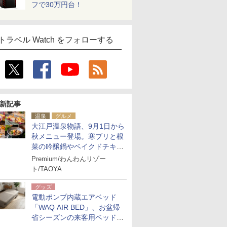
フで30万円台！
トラベル Watch をフォローする
新記事
温泉
グルメ
大江戸温泉物語、9月1日から
秋メニュー登場。寒ブリと根
菜の吟醸鍋やベイクドチキ
ン、ショコラ＆栗スイーツも
Premium/わんわんリゾー
食べ放題に
ト/TAOYA
グッズ
電動ポンプ内蔵エアベッド
「WAQ AIR BED」、お盆帰
省シーズンの来客用ベッドに