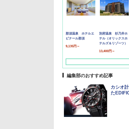
那須温泉 ホテルエ
別府温泉 杉乃井ホ
ピナール那須
テル（オリックスホ
テルズ＆リゾーツ）
9,135円～
13,400円～
編集部のおすすめ記事
カシオ計
たEDIF
草津温泉 ホテル櫻
品川プリンスホテル
グランドニッコー東
海のサウナ＆スパ
東京ドームホテル
シェラトン・グラン
井
京ベイ 舞浜
オールインクルーシ
デ・トーキョーベ