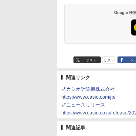
7,037円～
7,980円～
ブ 島原温泉ホテル
イ・ホテル
14,300円～
6,800円～
南風楼
10,450円～
7,950円～
Google
ポスト
リスト
シ
関連リンク
🔗カシオ計算機株式会社
https://www.casio.com/jp/
🔗ニュースリリース
https://www.casio.co.jp/release/2
関連記事