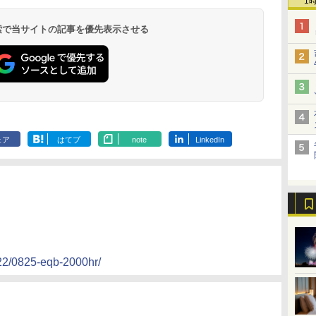
8,250円～
1
最大級の庭園露天風
（旧：東京ベイ舞浜
ンド東京有明
9,958円～
11,200円～
5,450円～
5,200円～
4,290円～
呂の宿 清風荘）
ホテル）
19,541円～
5,758円～
6,070円～
 検索で当サイトの記事を優先表示させる
ェア
はてブ
note
LinkedIn
022/0825-eqb-2000hr/