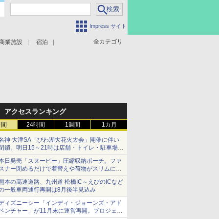
Impress サイト
全カテゴリ
商業施設
宿泊
アクセスランキング
時間
24時間
1週間
1カ月
名神 大津SA「びわ湖大花火大会」開催に伴い
閉鎖。明日15～21時は店舗・トイレ・駐車場の
利用不可
本日発売「スヌーピー」圧縮収納ポーチ。ファ
スナー閉めるだけで着替えや荷物がスリムにま
とまる
熊本の高速道路、九州道 松橋IC～えびのICなど
の一般車両通行再開は8月後半見込み
ディズニーシー「インディ・ジョーンズ・アド
ベンチャー」が11月末に運営再開。プロジェク
ションマッピングを追加、DPAは1500円