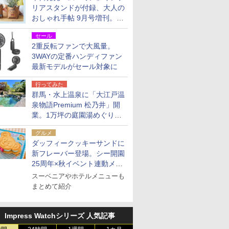
リアスタンドが付録、大人の
おしゃれ手帖 9月号増刊。レ
ザー調で高級感ある2個セッ
セール
ト
2重反転ファンで大風量。
3WAYの定番ハンディファン
最新モデルがセール対象に
行ってみた
群馬・水上温泉に「大江戸温
泉物語Premium 松乃井」開
業。1万坪の庭園湯めぐり＆
豪華バイキングを体験してき
グルメ
た！
ダッフィークッキーサンドに
新フレーバー登場。シー開園
25周年×秋イベント連動メニ
ュー
スーベニアやホテルメニューも
まとめて紹介
Impress Watchシリーズ 人気記事