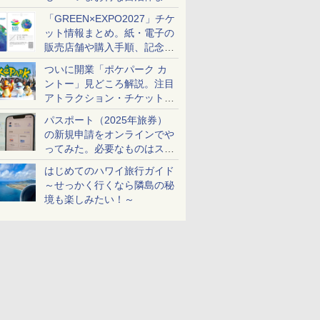
め
「GREEN×EXPO2027」チケ
ット情報まとめ。紙・電子の
販売店舗や購入手順、記念チ
ケットも解説
ついに開業「ポケパーク カ
ントー」見どころ解説。注目
アトラクション・チケット手
配・来場前に必要な準備は？
パスポート（2025年旅券）
の新規申請をオンラインでや
ってみた。必要なものはスマ
ホとマイナカードのみ
はじめてのハワイ旅行ガイド
～せっかく行くなら隣島の秘
境も楽しみたい！～