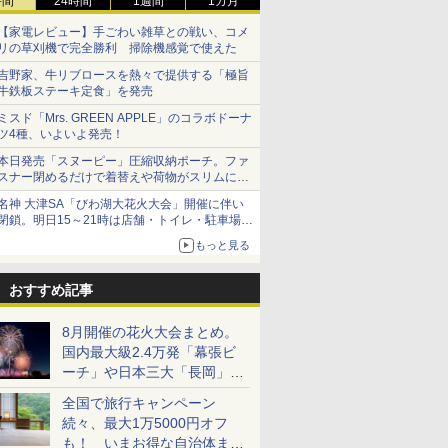
時間
24時間
1週間
1カ月
【家電レビュー】手ごわい雑草との戦い、コメ
リの草刈機で完全勝利 掃除機感覚で使えた
吉野家、牛リブロースを熱々で提供する「極旨
牛鉄板ステーキ定食」を発売
ミスド「Mrs. GREEN APPLE」のコラボドーナ
ツ4種、いよいよ発売！
本日発売「スヌーピー」圧縮収納ポーチ。ファ
スナー閉めるだけで着替えや荷物がスリムにま
とまる
名神 大津SA「びわ湖大花火大会」開催に伴い
閉鎖。明日15～21時は店舗・トイレ・駐車場の
利用不可
もっと見る
おすすめ記事
8月開催の花火大会まとめ。
国内最大級2.4万発「幕張ビ
ーチ」や日本三大「長岡」な
ど大型イベント目白押し！
全国で旅行キャンペーン
続々、最大1万5000円オフ
も！ いまお得な自治体まと