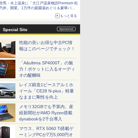
群馬・水上温泉に「大江戸温泉物語Premium 松
乃井」開業。1万坪の庭園湯めぐり＆豪華バイ
キングを体験してきた！
もっと見る
Special Site
性能の良いお得な中古PC情
報はこのページでチェック！
「A&ultima SP4000T」の魅
力！ポケットに入るオーディ
オの醍醐味
レイズ鍛造1ピースアルミホ
イール「CE28 N-plus」軽量
なままに剛性を向上
メモリ32GBでも予算内。産
経新聞社がAMD Ryzen搭載
dynabookを2千台導入
マウス、RTX 5060 Ti搭載ゲ
ーミングPCが7万5,000円オ