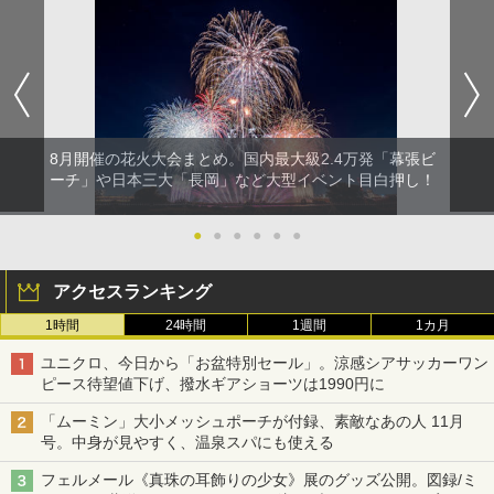
8月開催の花火大会まとめ。国内最大級2.4万発「幕張ビ
ーチ」や日本三大「長岡」など大型イベント目白押し！
●
●
●
●
●
●
アクセスランキング
1時間
24時間
1週間
1カ月
ユニクロ、今日から「お盆特別セール」。涼感シアサッカーワン
ピース待望値下げ、撥水ギアショーツは1990円に
「ムーミン」大小メッシュポーチが付録、素敵なあの人 11月
号。中身が見やすく、温泉スパにも使える
フェルメール《真珠の耳飾りの少女》展のグッズ公開。図録/ミ