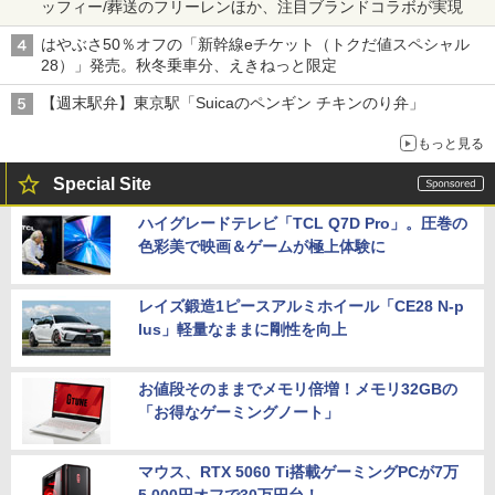
ッフィー/葬送のフリーレンほか、注目ブランドコラボが実現
はやぶさ50％オフの「新幹線eチケット（トクだ値スペシャル
28）」発売。秋冬乗車分、えきねっと限定
【週末駅弁】東京駅「Suicaのペンギン チキンのり弁」
もっと見る
Special Site
ハイグレードテレビ「TCL Q7D Pro」。圧巻の
色彩美で映画＆ゲームが極上体験に
レイズ鍛造1ピースアルミホイール「CE28 N-p
lus」軽量なままに剛性を向上
お値段そのままでメモリ倍増！メモリ32GBの
「お得なゲーミングノート」
マウス、RTX 5060 Ti搭載ゲーミングPCが7万