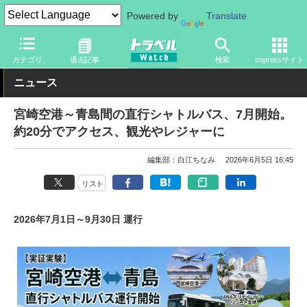
Powered by
Translate
トラベル Watch
地域
国内旅行
宮崎
カテゴリ
過去記事
検索
Impressサイト
ニュース
宮崎空港～青島間の直行シャトルバス、7月開始。
約20分でアクセス、観光やレジャーに
編集部：白江ちなみ
2026年6月5日 16:45
リスト
2026年7月1日～9月30日 運行