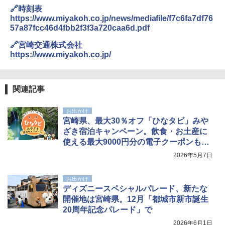
🔗時刻表
https://www.miyakoh.co.jp/news/mediafile/f7c6fa7df76
57a87fcc46d4fbb2f3f3a720caa6d.pdf
🔗宮崎交通株式会社
https://www.miyakoh.co.jp/
関連記事
お出かけ
宮崎県、最大30％オフ「ひなタビ」みや
ざき宿泊キャンペーン。飲食・お土産に
使える最大9000円分の電子クーポンも発
行
2026年5月7日
お出かけ
ディズニースペシャルパレード、新たな
開催地は宮崎県。12月「都城市新市誕生
20周年記念パレード」で
2026年6月1日