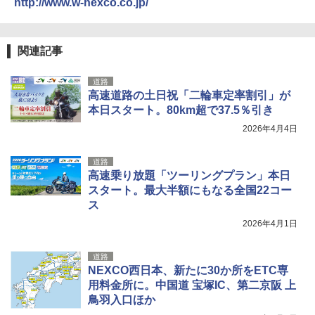
http://www.w-nexco.co.jp/
関連記事
道路
高速道路の土日祝「二輪車定率割引」が
本日スタート。80km超で37.5％引き
2026年4月4日
道路
高速乗り放題「ツーリングプラン」本日
スタート。最大半額にもなる全国22コー
ス
2026年4月1日
道路
NEXCO西日本、新たに30か所をETC専
用料金所に。中国道 宝塚IC、第二京阪 上
鳥羽入口ほか