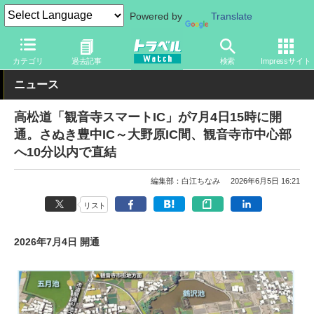
Powered by
Translate
トラベル Watch
企業・政府・官庁
道路
NEXCO
カテゴリ
過去記事
検索
Impressサイト
ニュース
高松道「観音寺スマートIC」が7月4日15時に開
通。さぬき豊中IC～大野原IC間、観音寺市中心部
へ10分以内で直結
編集部：白江ちなみ
2026年6月5日 16:21
リスト
2026年7月4日 開通