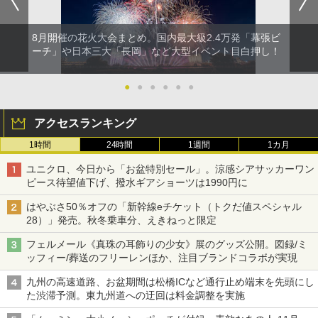
8月開催の花火大会まとめ。国内最大級2.4万発「幕張ビ
ーチ」や日本三大「長岡」など大型イベント目白押し！
●
●
●
●
●
●
アクセスランキング
1時間
24時間
1週間
1カ月
ユニクロ、今日から「お盆特別セール」。涼感シアサッカーワン
ピース待望値下げ、撥水ギアショーツは1990円に
はやぶさ50％オフの「新幹線eチケット（トクだ値スペシャル
28）」発売。秋冬乗車分、えきねっと限定
フェルメール《真珠の耳飾りの少女》展のグッズ公開。図録/ミ
ッフィー/葬送のフリーレンほか、注目ブランドコラボが実現
九州の高速道路、お盆期間は松橋ICなど通行止め端末を先頭にし
た渋滞予測。東九州道への迂回は料金調整を実施