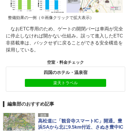
整備効果の一例（※画像クリックで拡大表示）
なおETC専用のため、ゲートの開閉バーは車両が完全
に停止しなければ開かない仕組み。誤って進入したETC
非搭載車は、バックせずに戻ることができる安全構造を
採用している。
空室・料金チェック
四国のホテル・温泉宿
楽天トラベル
編集部のおすすめ記事
道路
高松道に「観音寺スマートIC」開通。豊
浜SAから北に9.5km付近、さぬき豊中IC