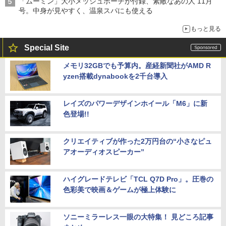
「ムーミン」大小メッシュポーチが付録、素敵なあの人 11月
号。中身が見やすく、温泉スパにも使える
もっと見る
Special Site
メモリ32GBでも予算内。産経新聞社がAMD R
yzen搭載dynabookを2千台導入
レイズのパワーデザインホイール「M6」に新
色登場!!
クリエイティブが作った2万円台の“小さなピュ
アオーディオスピーカー”
ハイグレードテレビ「TCL Q7D Pro」。圧巻の
色彩美で映画＆ゲームが極上体験に
ソニーミラーレス一眼の大特集！ 見どころ記事