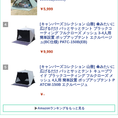
Coyote No.89 特集 星野道夫 夢見る旅
A26 地球の歩き方 チェコ ポーランド スロヴ
ァキア 2026～2027 地球の歩き方A ヨーロッ
￥5,999
パ
￥1,540
￥2,277
[キャンパーズコレクション 山善] 傘みたいに
広げるだけ パッとサッとテント ブラックコ
ーティング フルクローズ メッシュ 3-4人用
簡単設置 ポップアップテント エクルベージ
AIRLINE（エアライン）2026年9月号【特
新しい日本地理 地図・統計・移動から読み
ュ(BC仕様) PATC-150B(EB)
集】ボーイング110周年を祝して！
解く (講談社現代新書)
￥9,990
￥1,760
￥1,540
[キャンパーズコレクション 山善] 傘みたいに
広げるだけ パッとサッとテント キューブワ
イド ブラックコーティング フルクローズ メ
ッシュ 4人用 簡単設置 ポップアップテント P
ATCW-150B エクルベージュ
￥-
Amazonランキングをもっと見る