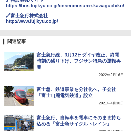
🔗特設Webサイト
https://bus.fujikyu.co.jp/onsenmusume-kawaguchiko/
￥2,980
🔗富士急行株式会社
http://www.fujikyu.co.jp/
ポインターライト 強力 小型 緑色/赤色/青紫色
USB充電式 高精度 超長距離照射 長時間使用
可能 安全ロック付き 高安全性 金属製耐久 コ
ンパクト多機能設計 持ち運び便利 アウトド
関連記事
ア/オフィス/教育現場/展示会用 緑
富士急行線、3月12日ダイヤ改正。終電
￥1,180
時刻の繰り下げ、フジサン特急の運転再
開
電動エアーポンプ SUP用 20PSI 電動ポンプ
2022年2月16日
ゴムボート 空気入れ 空気抜き 自動停止 過熱
保護 日光可読lcd 7種類ノズル付き
富士急、鉄道事業を分社化へ。子会社
￥7,884
「富士山麓電気鉄道」設立
2021年4月30日
富士急行、自転車を電車にそのまま持ち
込める「富士急サイクルトレイン」