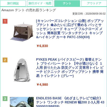
旅行雑誌
旅行ガイド・地図
テント
アウトドア
Amazon テント の売れ筋ランキング
更新日時：2026/08/09 06:02
BE-PAL(ビ-パル) 2026年 9 月号【特別付録:
地球の歩き方 スター・ウォーズ
[キャンパーズコレクション 山善] ポップアッ
SOTO ミニマル"旅"財布 ランダム2種】
プテント 傘みたいに広げて畳める パッとサ
ッとサンシェード キューブ フルクローズ メ
￥2,695
ッシュ 簡単設置 ワンタッチテント キャンプ
￥1,500
&ハイキング カーキ PATC-150(KH)
￥6,830
ディズニーファン ２０２６年 ９月号 [雑
A09 地球の歩き方 イタリア 2026～2027 地
誌] (ＤＩＳＮＥＹ ＦＡＮ)
球の歩き方A ヨーロッパ
PYKES PEAK (パイクスピーク) 着替えテン
ト プライバシー テント 【中が透けない】 1
￥713
￥2,479
人用 折りたたみ 防災グッズ 災害用トイレ ビ
ーチ ピクニック ポップアップテント 携帯 簡
易 トイレテント (グレー)
山と溪谷 2026年8月号「南アルプス大全」
D40 地球の歩き方 チェンマイ タイ北部の魅
￥4,980
力的な町 2026～2027 地球の歩き方D アジア
￥1,540
￥2,079
ENDLESS BASE 《めざましテレビで紹介》
テント ワンタッチ RENEW 幅200 2-3人用 43
500002(88859)