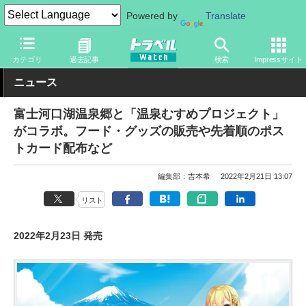
Powered by
Translate
トラベル Watch
旅の方法
鉄旅
鉄道
カテゴリ
過去記事
検索
Impressサイト
ニュース
富士河口湖温泉郷と「温泉むすめプロジェクト」
がコラボ。フード・グッズの販売や先着順のポス
トカード配布など
編集部：吉本希
2022年2月21日 13:07
リスト
2022年2月23日 発売