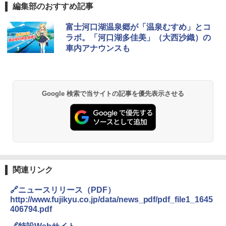
編集部のおすすめ記事
DEWEL パラソル 大型 ビーチ アウトドアパ
富士河口湖温泉郷が「温泉むすめ」とコ
ラソル ガーデン サイトシート付 折りたたみ
ラボ。「河口湖多佳美」（大西沙織）の
防水 UVカット 4段階高さ調整 軽量 収納袋付
車内アナウンスも
き
￥6,459
Google 検索で当サイトの記事を優先表示させる
熊撃退スプレー 熊よけスプレー 熊スプレー
【日本企業販売】超強力クマ対策スプレー 30
0ml（連続噴射30秒）110ml（連続噴射15
秒）射程5～10m 安全ロック搭載 携帯収納袋
付き ヒグマ・イノシシ対策 自治体・教育機
関の購入実績 登山・キャンプ・アウトドア・
防災用品 長期保存可能 緊急時用 日本国内発
送
関連リンク
￥3,680
🔗ニュースリリース（PDF）
http://www.fujikyu.co.jp/data/news_pdf/pdf_file1_1645
GRANDOOR ステンレス保冷剤 2個セット 2
406794.pdf
026リニューアル 急速冷凍 空間倍増 衛生的
コンパクト 保冷力長持ち