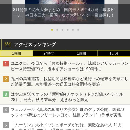
8月開催の花火大会まとめ。国内最大級2.4万発「幕張ビ
ーチ」や日本三大「長岡」など大型イベント目白押し！
●
●
●
●
●
●
アクセスランキング
1時間
24時間
1週間
1カ月
ユニクロ、今日から「お盆特別セール」。涼感シアサッカーワン
ピース待望値下げ、撥水ギアショーツは1990円に
九州の高速道路、お盆期間は松橋ICなど通行止め端末を先頭にし
た渋滞予測。東九州道への迂回は料金調整を実施
はやぶさ50％オフの「新幹線eチケット（トクだ値スペシャル
28）」発売。秋冬乗車分、えきねっと限定
フェルメール《真珠の耳飾りの少女》展のグッズ公開。図録/ミ
ッフィー/葬送のフリーレンほか、注目ブランドコラボが実現
「ムーミン」大小メッシュポーチが付録、素敵なあの人 11月