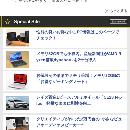
号。中身が見やすく、温泉スパにも使える
もっと見る
Special Site
性能の良いお得な中古PC情報はこのページで
チェック！
メモリ32GBでも予算内。産経新聞社がAMD R
yzen搭載dynabookを2千台導入
お値段そのままでメモリ倍増！メモリ32GBの
「お得なゲーミングノート」
レイズ鍛造1ピースアルミホイール「CE28 N-p
lus」軽量なままに剛性を向上
クリエイティブが作った2万円台の“小さなピュ
アオーディオスピーカー”