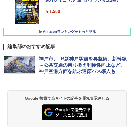
SOTO ミニマル"旅"財布 ランダム2種】
￥1,500
Amazonランキングをもっと見る
編集部のおすすめ記事
D40 地球の歩き方 チェンマイ タイ北部の魅
[キャンパーズコレクション 山善] ポップアッ
BUNDOK(バンドック)ソロ ドーム 1 EX BDK
神戸市、JR新神戸駅前を再整備。新幹線
力的な町 2026～2027 地球の歩き方D アジア
プテント 傘みたいに広げて畳める パッとサ
-08EX カーキ ソロキャンプ ポリエステル フ
～公共交通の乗り換え利便性向上など。
ッとサンシェード キューブ フルクローズ メ
レーム テント
神戸空港方面を結ぶ連節バス導入も
ッシュ 簡単設置 ワンタッチテント キャンプ
￥2,079
&ハイキング カーキ PATC-150(KH)
￥14,800
￥6,832
A09 地球の歩き方 イタリア 2026～2027 地
GRANDOOR ステンレス保冷剤 2個セット 2
Google 検索で当サイトの記事を優先表示させる
球の歩き方A ヨーロッパ
026リニューアル 急速冷凍 空間倍増 衛生的
PYKES PEAK (パイクスピーク) 着替えテン
コンパクト 保冷力長持ち
ト プライバシー テント 【中が透けない】 1
￥2,479
人用 折りたたみ 防災グッズ 災害用トイレ ビ
￥2,980
ーチ ピクニック ポップアップテント 携帯 簡
易 トイレテント (ブラック)
A26 地球の歩き方 チェコ ポーランド スロヴ
熊撃退スプレー 熊よけスプレー 熊スプレー