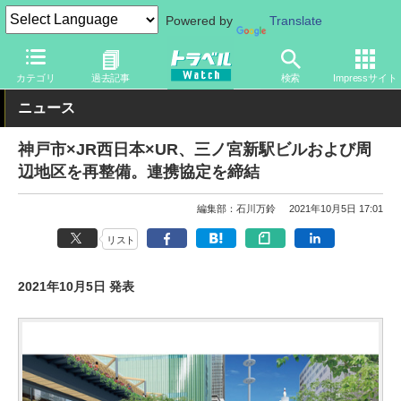
Powered by
Translate
トラベル Watch
地域
国内旅行
近畿
カテゴリ
過去記事
検索
Impressサイト
ニュース
神戸市×JR西日本×UR、三ノ宮新駅ビルおよび周
辺地区を再整備。連携協定を締結
編集部：石川万鈴
2021年10月5日 17:01
リスト
2021年10月5日 発表