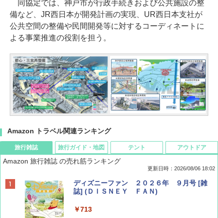
同協定では、神戸市が行政手続きおよび公共施設の整
備など、JR西日本が開発計画の実現、UR西日本支社が
公共空間の整備や民間開発等に対するコーディネートに
よる事業推進の役割を担う。
Amazon トラベル関連ランキング
旅行雑誌
旅行ガイド・地図
テント
アウトドア
Amazon 旅行雑誌 の売れ筋ランキング
更新日時：2026/08/06 18:02
ディズニーファン ２０２６年 ９月号 [雑
誌] (ＤＩＳＮＥＹ ＦＡＮ)
￥713