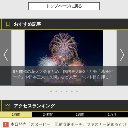
トップページに戻る
おすすめ記事
8月開催の花火大会まとめ。国内最大級2.4万発「幕張ビ
ーチ」や日本三大「長岡」など大型イベント目白押し！
●
●
●
●
●
●
アクセスランキング
1時間
24時間
1週間
1カ月
本日発売「スヌーピー」圧縮収納ポーチ。ファスナー閉めるだけ