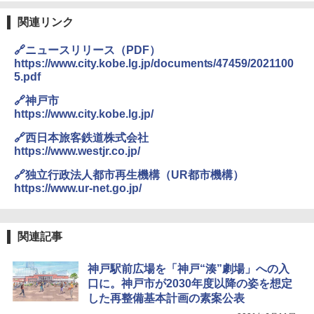
￥4,980
ァキア 2026～2027 地球の歩き方A ヨーロッ
【日本企業販売】超強力クマ対策スプレー 30
パ
0ml（連続噴射30秒）110ml（連続噴射15
関連リンク
秒）射程5～10m 安全ロック搭載 携帯収納袋
￥2,277
ENDLESS BASE 《めざましテレビで紹介》
付き ヒグマ・イノシシ対策 自治体・教育機
🔗ニュースリリース（PDF）
テント ワンタッチ RENEW 幅200 2-3人用 43
関の購入実績 登山・キャンプ・アウトドア・
https://www.city.kobe.lg.jp/documents/47459/2021100
500002(88859)
防災用品 長期保存可能 緊急時用 日本国内発
5.pdf
送
地球の歩き方 スター・ウォーズ
￥5,499
🔗神戸市
￥3,680
￥2,695
https://www.city.kobe.lg.jp/
[キャンパーズコレクション 山善] 傘みたいに
🔗西日本旅客鉄道株式会社
広げるだけ パッとサッとテント ブラックコ
DEWEL パラソル 大型 ビーチ アウトドアパ
https://www.westjr.co.jp/
ーティング フルクローズ メッシュ 3-4人用
ラソル ガーデン サイトシート付 折りたたみ
簡単設置 ポップアップテント エクルベージ
防水 UVカット 4段階高さ調整 軽量 収納袋付
新しい日本地理 地図・統計・移動から読み
🔗独立行政法人都市再生機構（UR都市機構）
ュ(BC仕様) PATC-150B(EB)
き
解く (講談社現代新書)
https://www.ur-net.go.jp/
￥8,991
￥6,459
￥1,540
関連記事
Coleman(コールマン) ツーリングドーム/LD
ポインターライト 強力 小型 緑色/赤色/青紫色
X 2人用 3人用 キャンプ アウトドア フェス
USB充電式 高精度 超長距離照射 長時間使用
神戸駅前広場を「神戸“湊”劇場」への入
収納 コンパクト 簡単設営 カンガルーテント
可能 安全ロック付き 高安全性 金属製耐久 コ
口に。神戸市が2030年度以降の姿を想定
ソロキャンプ ソロテント
ンパクト多機能設計 持ち運び便利 アウトド
ア/オフィス/教育現場/展示会用 緑
した再整備基本計画の素案公表
￥20,718