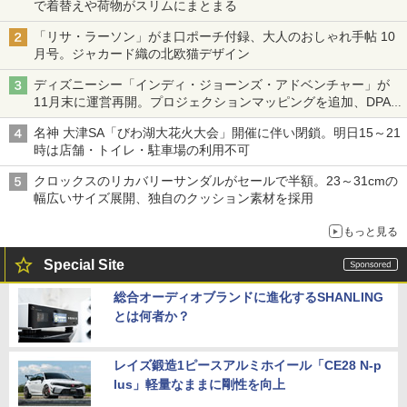
で着替えや荷物がスリムにまとまる
「リサ・ラーソン」がま口ポーチ付録、大人のおしゃれ手帖 10
月号。ジャカード織の北欧猫デザイン
ディズニーシー「インディ・ジョーンズ・アドベンチャー」が
11月末に運営再開。プロジェクションマッピングを追加、DPA
は1500円
名神 大津SA「びわ湖大花火大会」開催に伴い閉鎖。明日15～21
時は店舗・トイレ・駐車場の利用不可
クロックスのリカバリーサンダルがセールで半額。23～31cmの
幅広いサイズ展開、独自のクッション素材を採用
もっと見る
Special Site
総合オーディオブランドに進化するSHANLING
とは何者か？
レイズ鍛造1ピースアルミホイール「CE28 N-p
lus」軽量なままに剛性を向上