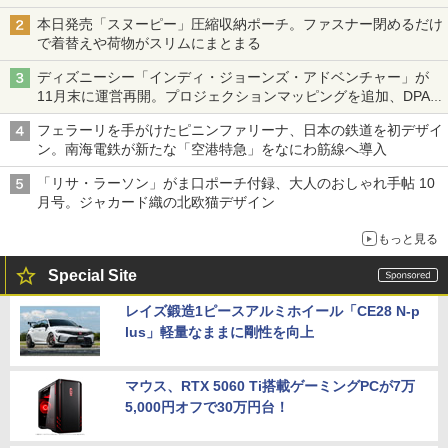
本日発売「スヌーピー」圧縮収納ポーチ。ファスナー閉めるだけ
で着替えや荷物がスリムにまとまる
ディズニーシー「インディ・ジョーンズ・アドベンチャー」が
11月末に運営再開。プロジェクションマッピングを追加、DPA
は1500円
フェラーリを手がけたピニンファリーナ、日本の鉄道を初デザイ
ン。南海電鉄が新たな「空港特急」をなにわ筋線へ導入
「リサ・ラーソン」がま口ポーチ付録、大人のおしゃれ手帖 10
月号。ジャカード織の北欧猫デザイン
もっと見る
Special Site
レイズ鍛造1ピースアルミホイール「CE28 N-p
lus」軽量なままに剛性を向上
マウス、RTX 5060 Ti搭載ゲーミングPCが7万
5,000円オフで30万円台！