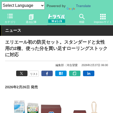
Powered by
Translate
トラベル Watch
旅の情報
書籍・Web
防災
カテゴリ
過去記事
検索
Impressサイト
ニュース
エリエール初の防災セット。スタンダードと女性
用の2種、使った分を買い足すローリングストック
に対応
編集部：河合望愛
2026年2月27日 06:00
リスト
2026年2月26日 発売