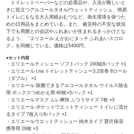
トイレットペーパーなどの必需品や、入浴が難しいと
きに役立つアルコールタオル/ウェットティッシュ、簡易
トイレにもなる大人用紙おむつなど、衛生環境を保つた
めの日用品をまとめている。また、被災時の不安な状況
下でも周囲との会話やふれあいが生まれるきっかけとな
るよう、「エリエール えがおにタッチ ふれあいスゴロ
ク」を同梱している。価格は5400円。
セット内容
・エリエールティシュー ソフトパック 160組8パック ×1
・エリエール i:na トイレットティシュー3.2倍巻 8ロール
（ダブル） ×1
・エリエール 除菌できるアルコールタオル ウイルス除去
用 ボックスつめかえ用 40枚×3パック ×1
・エリエールマスク ムレ爽快 ふつうサイズ 7枚 ×3
・エリエール ポケットウエットティシュー トイレに流せ
るタイプ 7枚入り6パック ×1
・エリエールウエットティシュー 純水タイプ 贅沢保湿
携帯用 28枚 ×3