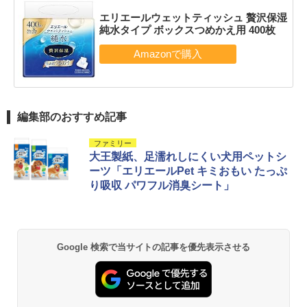
エリエールウェットティッシュ 贅沢保湿
純水タイプ ボックスつめかえ用 400枚
編集部のおすすめ記事
ファミリー
大王製紙、足濡れしにくい犬用ペットシ
ーツ「エリエールPet キミおもい たっぷ
り吸収 パワフル消臭シート」
Google 検索で当サイトの記事を優先表示させる