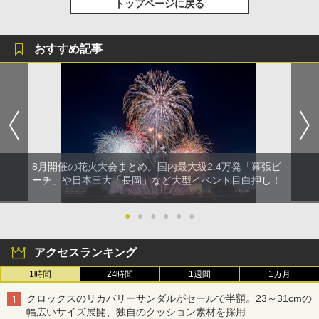
トップページに戻る
おすすめ記事
8月開催の花火大会まとめ。国内最大級2.4万発「幕張ビ
ーチ」や日本三大「長岡」など大型イベント目白押し！
●
●
●
●
●
●
アクセスランキング
1時間
24時間
1週間
1カ月
クロックスのリカバリーサンダルがセールで半額。23～31cmの
幅広いサイズ展開、独自のクッション素材を採用