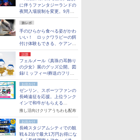
に伴うファンタジーランドの
夜間入場規制を変更。9月か
ら18時50分～20時ごろに
旅レポ
手のひらから食べる姿がかわ
いい！ ロックワラビーの餌
付け体験もできる、ケアンズ
でアサートン高原の日本語ガ
話題
イド付きツアーに参加してみ
フェルメール《真珠の耳飾り
た
の少女》展のグッズ公開。図
録/ミッフィー/葬送のフリー
レンほか、注目ブランドコラ
お出かけ
ボが実現
ゼンリン、スポーツファンの
長崎遠征を応援。上位ランク
インで和牛がもらえる
「GO！GO！長崎スタンプラ
推し活向けクリアうちわも配布
リー」
お出かけ
長崎スタジアムシティでの観
戦＆2泊で最大1万円お得にな