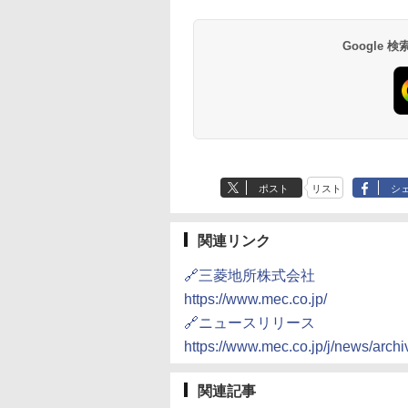
7,037円～
7,980円～
ブ 島原温泉ホテル
イ・ホテル
14,300円～
6,800円～
南風楼
10,450円～
7,950円～
Google
ポスト
リスト
シ
関連リンク
🔗三菱地所株式会社
https://www.mec.co.jp/
🔗ニュースリリース
https://www.mec.co.jp/j/news/arc
関連記事