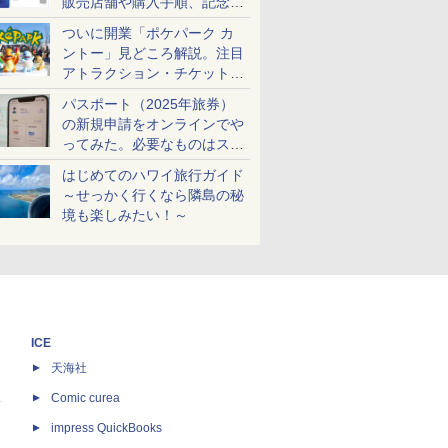
販売店舗や購入手順、記念チ
ケットも解説
ついに開業「ポケパーク カ
ントー」見どころ解説。注目
アトラクション・チケット手
配・来場前に必要な準備は？
パスポート（2025年旅券）
の新規申請をオンラインでや
ってみた。必要なものはスマ
ホとマイナカードのみ
はじめてのハワイ旅行ガイド
～せっかく行くなら隣島の秘
境も楽しみたい！～
ICE
天海社
ス
Comic curea
impress QuickBooks