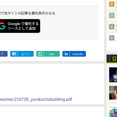
8,250円～
最大級の庭園露天風
（旧：東京ベイ舞浜
ンド東京有明
9,958円～
11,200円～
5,450円～
5,200円～
4,290円～
呂の宿 清風荘）
ホテル）
19,541円～
5,758円～
6,070円～
 検索で当サイトの記事を優先表示させる
ェア
はてブ
note
LinkedIn
hives/mec210728_yurakuchobuilding.pdf