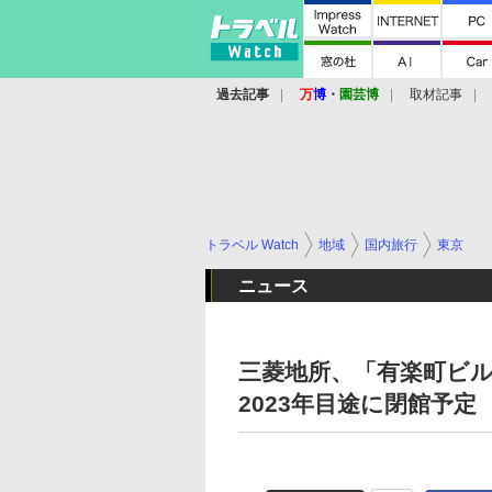
過去記事
万
博
・
園芸博
取材記事
トラベル Watch
地域
国内旅行
東京
ニュース
三菱地所、「有楽町ビ
2023年目途に閉館予定