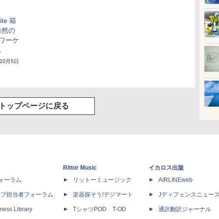
ite 箱
自然の
ワーケ
ス
年10月5日
トップページに戻る
Rittor Music
イカロス出版
dフォーラム
リットーミュージック
AIRLINEweb
ップ担当者フォーラム
楽器探そう!デジマート
Jディフェンスニュー
ness Library
TシャツPOD T-OD
通訳翻訳ジャーナル