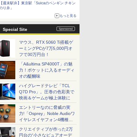
【週末駅弁】東京駅「Suicaのペンギン チキン
のり弁」
もっと見る
Special Site
マウス、RTX 5060 Ti搭載ゲ
ーミングPCが7万5,000円オ
フで30万円台！
「A&ultima SP4000T」の魅
力！ポケットに入るオーディ
オの醍醐味
ハイグレードテレビ「TCL
Q7D Pro」。圧巻の色彩美で
映画＆ゲームが極上体験に
エントリーなのに脅威の実
力!「Osprey」Noble Audioワ
イヤレスイヤフォン4機種を
一気に聴く
クリエイティブが作った2万
円台の“小さなピュアオーデ