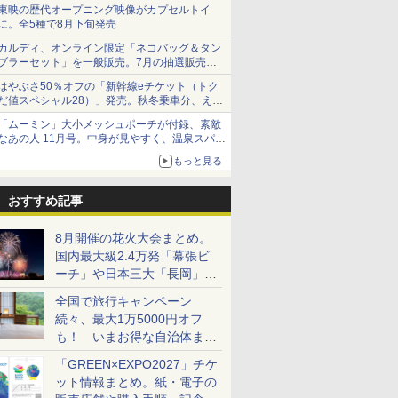
ショーツは1990円に
東映の歴代オープニング映像がカプセルトイ
に。全5種で8月下旬発売
カルディ、オンライン限定「ネコバッグ＆タン
ブラーセット」を一般販売。7月の抽選販売の
当選無効分
はやぶさ50％オフの「新幹線eチケット（トク
だ値スペシャル28）」発売。秋冬乗車分、えき
ねっと限定
「ムーミン」大小メッシュポーチが付録、素敵
なあの人 11月号。中身が見やすく、温泉スパに
も使える
もっと見る
おすすめ記事
8月開催の花火大会まとめ。
国内最大級2.4万発「幕張ビ
ーチ」や日本三大「長岡」な
ど大型イベント目白押し！
全国で旅行キャンペーン
続々、最大1万5000円オフ
も！ いまお得な自治体まと
め
「GREEN×EXPO2027」チケ
ット情報まとめ。紙・電子の