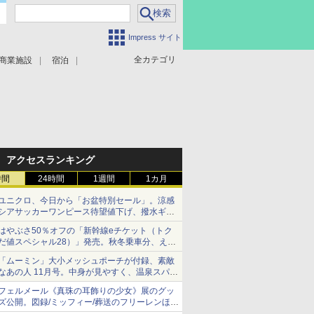
Impress サイト
全カテゴリ
商業施設
宿泊
アクセスランキング
時間
24時間
1週間
1カ月
ユニクロ、今日から「お盆特別セール」。涼感
シアサッカーワンピース待望値下げ、撥水ギア
ショーツは1990円に
はやぶさ50％オフの「新幹線eチケット（トク
だ値スペシャル28）」発売。秋冬乗車分、えき
ねっと限定
「ムーミン」大小メッシュポーチが付録、素敵
なあの人 11月号。中身が見やすく、温泉スパに
も使える
フェルメール《真珠の耳飾りの少女》展のグッ
ズ公開。図録/ミッフィー/葬送のフリーレンほ
か、注目ブランドコラボが実現