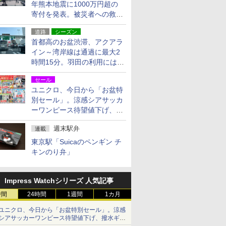
年熊本地震に1000万円超の
寄付を発表。被災者への救援
活動・復旧支援
道路
シーズン
首都高のお盆渋滞、アクアラ
イン～湾岸線は通過に最大2
時間15分。羽田の利用には
「空港西出口」の利用検討を
セール
ユニクロ、今日から「お盆特
別セール」。涼感シアサッカ
ーワンピース待望値下げ、撥
水ギアショーツは1990円に
週末駅弁
連載
東京駅「Suicaのペンギン チ
キンのり弁」
Impress Watchシリーズ 人気記事
時間
24時間
1週間
1カ月
ユニクロ、今日から「お盆特別セール」。涼感
シアサッカーワンピース待望値下げ、撥水ギア