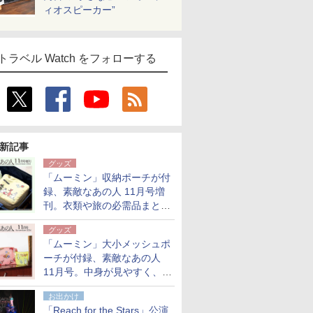
ィオスピーカー”
トラベル Watch をフォローする
新記事
グッズ
「ムーミン」収納ポーチが付
録、素敵なあの人 11月号増
刊。衣類や旅の必需品まとま
る大小2個セット
グッズ
「ムーミン」大小メッシュポ
ーチが付録、素敵なあの人
11月号。中身が見やすく、温
泉スパにも使える
お出かけ
「Reach for the Stars」公演