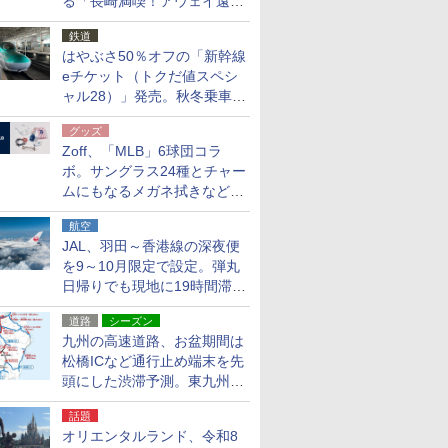
る「長崎満喫！アウェイ遠征
応援キャンペーン」
鉄道
はやぶさ50％オフの「新幹線
eチケット（トクだ値スペシ
ャル28）」発売。秋冬乗車
分、えきねっと限定
グッズ
Zoff、「MLB」6球団コラ
ボ。サングラス24種とチャー
ムにもなるメガネ拭きなど雑
貨24種
航空
JAL、羽田～香港線の深夜便
を9～10月限定で設定。弾丸
日帰りでも現地に19時間滞在
できる
道路
シーズン
九州の高速道路、お盆期間は
松橋ICなど通行止め端末を先
頭にした渋滞予測。東九州道
への迂回は料金調整を実施
話題
オリエンタルランド、令和8