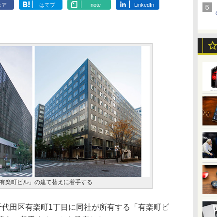
ェア
はてブ
note
LinkedIn
有楽町ビル」の建て替えに着手する
千代田区有楽町1丁目に同社が所有する「有楽町ビ