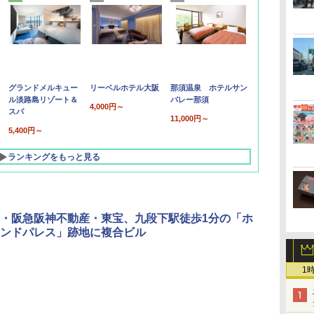
グランドメルキュー
リーベルホテル大阪
那須温泉 ホテルサン
ル淡路島リゾート＆
バレー那須
4,000円～
スパ
11,000円～
5,400円～
ランキングをもっと見る
・阪急阪神不動産・東宝、九段下駅徒歩1分の「ホ
ンドパレス」跡地に複合ビル
1
北陸 福井 あわら
品川プリンスホテ
舞浜ビューホテル
箱根湯本温泉 ホテ
ホテルトラスティ東
オリエンタルホテル
下呂温泉 水明館
住友不動産ホテル ヴ
東京ベイ舞浜ホテル
温泉 清風荘（北陸
ル イーストタワー
ｂｙ ＨＵＬＩＣ
ル おかだ
京ベイサイド
東京ベイ
ィラフォンテーヌグラ
ファーストリゾート