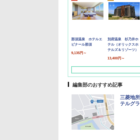
那須温泉 ホテルエ
別府温泉 杉乃井ホ
ピナール那須
テル（オリックスホ
テルズ＆リゾーツ）
9,135円～
13,400円～
編集部のおすすめ記事
三菱地所
テルグラ
草津温泉 ホテル櫻
品川プリンスホテル
グランドニッコー東
海のサウナ＆スパ
東京ドームホテル
シェラトン・グラン
井
京ベイ 舞浜
オールインクルーシ
デ・トーキョーベ