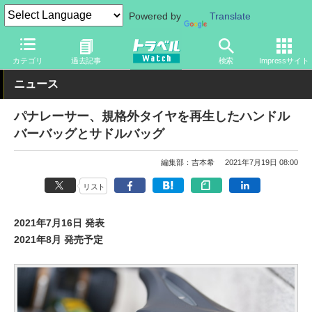
Powered by
Translate
トラベル Watch
旅のアイテム
カテゴリ
過去記事
検索
Impressサイト
ニュース
パナレーサー、規格外タイヤを再生したハンドル
バーバッグとサドルバッグ
編集部：吉本希
2021年7月19日 08:00
リスト
2021年7月16日 発表
2021年8月 発売予定