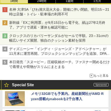
1時間
24時間
1週間
1カ月
名神 大津SA「びわ湖大花火大会」開催に伴い閉鎖。明日15～21
時は店舗・トイレ・駐車場の利用不可
新幹線「EXご利用票」が9月15日から電子化、紙は27年2月終
了。アプリで遅延・運休も確認可能に
クロックスのリカバリーサンダルがセールで半額。23～31cmの
幅広いサイズ展開、独自のクッション素材を採用
ディズニーシー「インディ・ジョーンズ・アドベンチャー」が
11月末に運営再開。プロジェクションマッピングを追加、DPA
は1500円
本日発売「スヌーピー」圧縮収納ポーチ。ファスナー閉めるだけ
で着替えや荷物がスリムにまとまる
もっと見る
Special Site
メモリ32GBでも予算内。産経新聞社がAMD R
yzen搭載dynabookを2千台導入