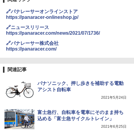
0ml（連続噴射30秒）110ml（連続噴射15
秒）射程5～10m 安全ロック搭載 携帯収納袋
🔗パナレーサーオンラインストア
ENDLESS BASE 《めざましテレビで紹介》
付き ヒグマ・イノシシ対策 自治体・教育機
テント ワンタッチ RENEW 幅200 2-3人用 43
関の購入実績 登山・キャンプ・アウトドア・
https://panaracer-onlineshop.jp/
500002(88859)
防災用品 長期保存可能 緊急時用 日本国内発
送
🔗ニュースリリース
https://panaracer.com/news/2021/07/1736/
￥5,499
￥3,680
🔗パナレーサー株式会社
https://panaracer.com/
[キャンパーズコレクション 山善] 傘みたいに
広げるだけ パッとサッとテント ブラックコ
DEWEL パラソル 大型 ビーチ アウトドアパ
ーティング フルクローズ メッシュ 3-4人用
ラソル ガーデン サイトシート付 折りたたみ
簡単設置 ポップアップテント エクルベージ
防水 UVカット 4段階高さ調整 軽量 収納袋付
関連記事
ュ(BC仕様) PATC-150B(EB)
き
￥8,991
￥6,459
パナソニック、押し歩きを補助する電動
アシスト自転車
2021年5月24日
Coleman(コールマン) ツーリングドーム/LD
ポインターライト 強力 小型 緑色/赤色/青紫色
X 2人用 3人用 キャンプ アウトドア フェス
USB充電式 高精度 超長距離照射 長時間使用
収納 コンパクト 簡単設営 カンガルーテント
可能 安全ロック付き 高安全性 金属製耐久 コ
富士急行、自転車を電車にそのまま持ち
ソロキャンプ ソロテント
ンパクト多機能設計 持ち運び便利 アウトド
込める「富士急サイクルトレイン」
ア/オフィス/教育現場/展示会用 緑
￥20,718
2021年6月25日
￥1,180