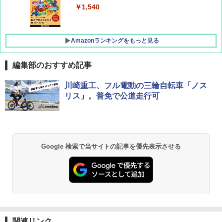
￥1,500
￥1,540
Amazonランキングをもっと見る
編集部のおすすめ記事
[キャンパーズコレクション 山善] ポップアッ
BUNDOK(バンドック)ソロ ドーム 1 EX BDK
川崎重工、フル電動の三輪自転車「ノス
プテント 傘みたいに広げて畳める パッとサ
-08EX カーキ ソロキャンプ ポリエステル フ
リス」。普免で公道走行可
ッとサンシェード キューブ フルクローズ メ
レーム テント
ッシュ 簡単設置 ワンタッチテント キャンプ
&ハイキング カーキ PATC-150(KH)
￥14,800
￥6,832
GRANDOOR ステンレス保冷剤 2個セット 2
Google 検索で当サイトの記事を優先表示させる
026リニューアル 急速冷凍 空間倍増 衛生的
PYKES PEAK (パイクスピーク) 着替えテン
コンパクト 保冷力長持ち
ト プライバシー テント 【中が透けない】 1
人用 折りたたみ 防災グッズ 災害用トイレ ビ
￥2,980
ーチ ピクニック ポップアップテント 携帯 簡
易 トイレテント (ブラック)
熊撃退スプレー 熊よけスプレー 熊スプレー
￥4,980
【日本企業販売】超強力クマ対策スプレー 30
関連リンク