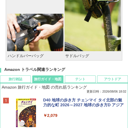
ハンドルバーバッグ
サドルバッグ
Amazon トラベル関連ランキング
旅行雑誌
旅行ガイド・地図
テント
アウトドア
Amazon 旅行ガイド・地図 の売れ筋ランキング
更新日時：2026/08/06 18:02
ディズニーファン ２０２６年 ９月号 [雑
D40 地球の歩き方 チェンマイ タイ北部の魅
誌] (ＤＩＳＮＥＹ ＦＡＮ)
力的な町 2026～2027 地球の歩き方D アジア
￥713
￥2,079