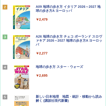
Coyote No.89 特集 星野道夫 夢見る旅
A09 地球の歩き方 イタリア 2026～2027 地
球の歩き方A ヨーロッパ
￥1,540
￥2,479
山と溪谷 2026年8月号「南アルプス大全」
A26 地球の歩き方 チェコ ポーランド スロヴ
ァキア 2026～2027 地球の歩き方A ヨーロッ
パ
￥1,540
￥2,277
AIRLINE（エアライン）2026年9月号【特
地球の歩き方 スター・ウォーズ
集】ボーイング110周年を祝して！
￥2,695
￥1,760
BE-PAL(ビ-パル) 2026年 9 月号【特別付録:
新しい日本地理 地図・統計・移動から読み
SOTO ミニマル"旅"財布 ランダム2種】
解く (講談社現代新書)