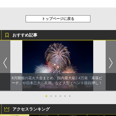
トップページに戻る
おすすめ記事
8月開催の花火大会まとめ。国内最大級2.4万発「幕張ビ
ーチ」や日本三大「長岡」など大型イベント目白押し！
●
●
●
●
●
●
アクセスランキング