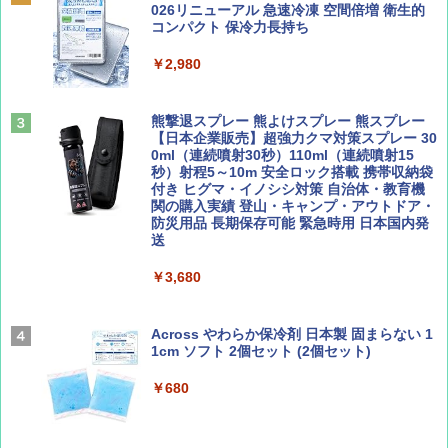
PYKES PEAK (パイクスピーク) ポップアッ
026リニューアル 急速冷凍 空間倍増 衛生的
プ テント サンシェード 簡易テント 【一瞬で
コンパクト 保冷力長持ち
￥1,500
￥2,079
パッと広がる 簡単設営】 2~3人用 UVカット
紫外線対策 日よけ 防虫 撥水 ビーチ ピクニッ
￥2,980
ク ペグ・キャリーバッグ付き (2-3P/アプリコ
ットベージュ/2-3P)
サライ 2026年 9月号 [雑誌]
A09 地球の歩き方 イタリア 2026～2027 地
球の歩き方A ヨーロッパ
熊撃退スプレー 熊よけスプレー 熊スプレー
￥5,980
￥600
【日本企業販売】超強力クマ対策スプレー 30
￥2,479
0ml（連続噴射30秒）110ml（連続噴射15
秒）射程5～10m 安全ロック搭載 携帯収納袋
ENDLESS BASE 《めざましテレビで紹介》
付き ヒグマ・イノシシ対策 自治体・教育機
テント ワンタッチ RENEW 幅200 2-3人用 43
関の購入実績 登山・キャンプ・アウトドア・
500002(88859)
防災用品 長期保存可能 緊急時用 日本国内発
ディズニーファン ２０２６年 ９月号 [雑
A26 地球の歩き方 チェコ ポーランド スロヴ
送
誌] (ＤＩＳＮＥＹ ＦＡＮ)
ァキア 2026～2027 地球の歩き方A ヨーロッ
パ
￥5,999
￥3,680
￥713
￥2,277
[キャンパーズコレクション 山善] 傘みたいに
広げるだけ パッとサッとテント キューブワ
Across やわらか保冷剤 日本製 固まらない 1
イドプラス ブラックコーティング フルクロ
1cm ソフト 2個セット (2個セット)
山と溪谷 2026年8月号「南アルプス大全」
新しい日本地理 地図・統計・移動から読み
ーズ メッシュ 5人用 簡単設置 ポップアップ
解く (講談社現代新書)
テント PATCW-200B エクルベージュ
￥680
￥1,540
￥1,540
￥15,990