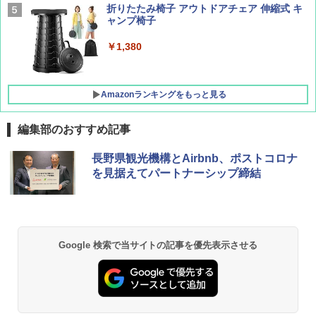
折りたたみ椅子 アウトドアチェア 伸縮式 キ
ャンプ椅子
[キャンパーズコレクション 山善] 傘みたいに
広げるだけ パッとサッとテント ブラックコ
ーティング フルクローズ メッシュ 3-4人用
￥1,380
簡単設置 ポップアップテント エクルベージ
ュ(BC仕様) PATC-150B(EB)
Amazonランキングをもっと見る
￥9,990
編集部のおすすめ記事
長野県観光機構とAirbnb、ポストコロナ
を見据えてパートナーシップ締結
Google 検索で当サイトの記事を優先表示させる