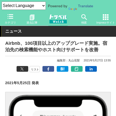
Powered by
Translate
トラベル Watch
旅の情報
ホテル・旅館
カテゴリ
過去記事
検索
Impressサイト
ニュース
Airbnb、100項目以上のアップグレード実施。宿
泊先の検索機能やホスト向けサポートを改善
編集部：丸山花梨
2021年5月27日 13:55
リスト
2021年5月25日 発表