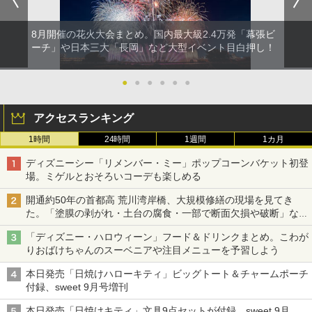
8月開催の花火大会まとめ。国内最大級2.4万発「幕張ビ
ーチ」や日本三大「長岡」など大型イベント目白押し！
●
●
●
●
●
●
アクセスランキング
1時間
24時間
1週間
1カ月
ディズニーシー「リメンバー・ミー」ポップコーンバケット初登
場。ミゲルとおそろいコーデも楽しめる
開通約50年の首都高 荒川湾岸橋、大規模修繕の現場を見てき
た。「塗膜の剥がれ・土台の腐食・一部で断面欠損や破断」など
深刻な損傷、どう直す？
「ディズニー・ハロウィーン」フード＆ドリンクまとめ。こわが
りおばけちゃんのスーベニアや注目メニューを予習しよう
本日発売「日焼けハローキティ」ビッグトート＆チャームポーチ
付録、sweet 9月号増刊
本日発売「日焼けキティ」文具9点セットが付録、sweet 9月