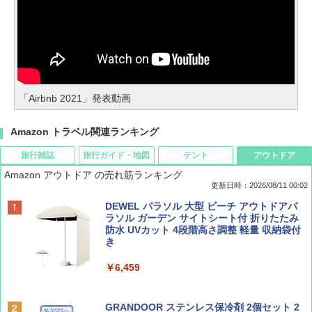
「Airbnb 2021」発表動画
Amazon トラベル関連ランキング
旅行雑誌
旅行ガイド・地図
テント
アウトドア
Amazon アウトドア の売れ筋ランキング
更新日時：2026/08/11 00:02
BE-PAL(ビ-パル) 2026年 10 月号【特別付録:
地球の歩き方 スター・ウォーズ
[キャンパーズコレクション 山善] テント ワ
DEWEL パラソル 大型 ビーチ アウトドアパ
ノルディスク 4ホール鋳鉄スキレット】
ンタッチ 遮光率99.99%以上・UVカット率9
ラソル ガーデン サイトシート付 折りたたみ
9.9%生地採用 ブラックコーティング 4人用
防水 UVカット 4段階高さ調整 軽量 収納袋付
￥2,695
パッとサッとテントキューブ プレミアム PAT
き
￥1,540
CW-P150B
￥6,459
￥16,816
BE-PAL(ビ-パル) 2026年 9 月号【特別付録:
D40 地球の歩き方 チェンマイ タイ北部の魅
SOTO ミニマル"旅"財布 ランダム2種】
力的な町 2026～2027 地球の歩き方D アジア
GRANDOOR ステンレス保冷剤 2個セット 2