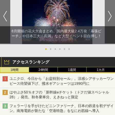
8月開催の花火大会まとめ。国内最大級2.4万発「幕張ビ
ーチ」や日本三大「長岡」など大型イベント目白押し！
●
●
●
●
●
●
アクセスランキング
1時間
24時間
1週間
1カ月
ユニクロ、今日から「お盆特別セール」。涼感シアサッカーワン
ピース待望値下げ、撥水ギアショーツは1990円に
はやぶさ50％オフの「新幹線eチケット（トクだ値スペシャル
28）」発売。秋冬乗車分、えきねっと限定
フェラーリを手がけたピニンファリーナ、日本の鉄道を初デザイ
ン。南海電鉄が新たな「空港特急」をなにわ筋線へ導入