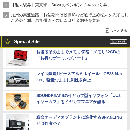
【週末駅弁】東京駅「Suicaのペンギン チキンのり弁」
九州の高速道路、お盆期間は松橋ICなど通行止め端末を先頭にし
た渋滞予測。東九州道への迂回は料金調整を実施
もっと見る
Special Site
お値段そのままでメモリ倍増！メモリ32GBの
「お得なゲーミングノート」
レイズ鍛造1ピースアルミホイール「CE28 N-p
lus」軽量なままに剛性を向上
SOUNDPEATSのイヤカフ型イヤフォン「UU2
イヤーカフ」をイヤカフマニアが語る
総合オーディオブランドに進化するSHANLING
とは何者か？