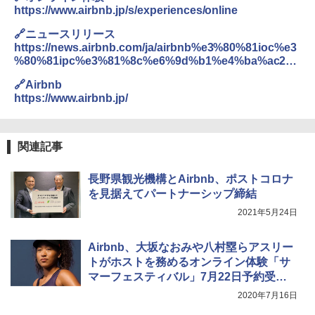
￥5,999
https://www.airbnb.jp/s/experiences/online
￥3,680
🔗ニュースリリース
[キャンパーズコレクション 山善] 傘みたいに
https://news.airbnb.com/ja/airbnb%e3%80%81ioc%e3
広げるだけ パッとサッとテント ブラックコ
DEWEL パラソル 大型 ビーチ アウトドアパ
%80%81ipc%e3%81%8c%e6%9d%b1%e4%ba%ac202
ーティング フルクローズ メッシュ 3-4人用
ラソル ガーデン サイトシート付 折りたたみ
0%e5%a4%a7%e4%bc%9a%e3%81%ab%e3%81%82
簡単設置 ポップアップテント エクルベージ
防水 UVカット 4段階高さ調整 軽量 収納袋付
🔗Airbnb
%e3%82%8f%e3%81%9b200%e4%bb%a5%e4%b8%8
ュ(BC仕様) PATC-150B(EB)
き
https://www.airbnb.jp/
a%e3%81%ae%e3%82%aa%e3%83%aa%e3%83%b3%
e3%83%94%e3%82%a2%e3%83%b3/
￥9,990
￥6,459
関連記事
[キャンパーズコレクション 山善] 傘みたいに
着替えテント トイレテント 透けない【換気
広げるだけ パッとサッとテント キューブワ
通気窓付き】収納袋付き UVカット 防水 防災
長野県観光機構とAirbnb、ポストコロナ
イド ブラックコーティング フルクローズ メ
コンパクト iimono117 (ブルー)
を見据えてパートナーシップ締結
ッシュ 4人用 簡単設置 ポップアップテント P
ATCW-150B エクルベージュ
￥3,080
2021年5月24日
￥-
Airbnb、大坂なおみや八村塁らアスリー
トがホストを務めるオンライン体験「サ
マーフェスティバル」7月22日予約受付
開始
2020年7月16日