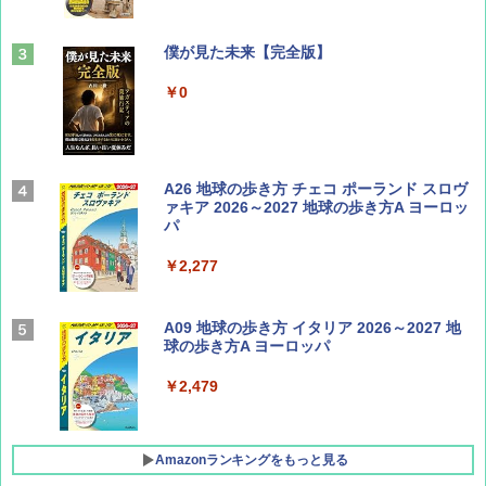
山と溪谷 2026年8月号「南アルプス大全」
僕が見た未来【完全版】
￥1,540
￥0
Coyote No.89 特集 星野道夫 夢見る旅
A26 地球の歩き方 チェコ ポーランド スロヴ
ァキア 2026～2027 地球の歩き方A ヨーロッ
パ
￥1,540
￥2,277
AIRLINE（エアライン）2026年9月号【特
A09 地球の歩き方 イタリア 2026～2027 地
集】ボーイング110周年を祝して！
球の歩き方A ヨーロッパ
￥1,760
￥2,479
Amazonランキングをもっと見る