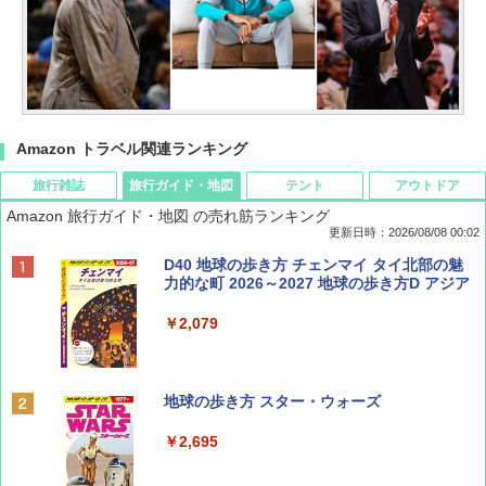
Amazon トラベル関連ランキング
旅行雑誌
旅行ガイド・地図
テント
アウトドア
Amazon 旅行ガイド・地図 の売れ筋ランキング
更新日時：2026/08/08 00:02
BE-PAL(ビ-パル) 2026年 9 月号【特別付録:
D40 地球の歩き方 チェンマイ タイ北部の魅
SOTO ミニマル"旅"財布 ランダム2種】
力的な町 2026～2027 地球の歩き方D アジア
￥1,500
￥2,079
ディズニーファン ２０２６年 ９月号 [雑
地球の歩き方 スター・ウォーズ
誌] (ＤＩＳＮＥＹ ＦＡＮ)
￥2,695
￥713