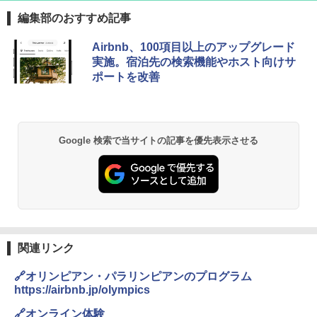
編集部のおすすめ記事
[キャンパーズコレクション 山善] ポップアッ
GRANDOOR ステンレス保冷剤 2個セット 2
Airbnb、100項目以上のアップグレード
プテント 傘みたいに広げて畳める パッとサ
026リニューアル 急速冷凍 空間倍増 衛生的
実施。宿泊先の検索機能やホスト向けサ
ッとサンシェード キューブ フルクローズ メ
コンパクト 保冷力長持ち
ポートを改善
ッシュ 簡単設置 ワンタッチテント キャンプ
&ハイキング カーキ PATC-150(KH)
￥2,980
￥6,831
BUNDOK(バンドック)ソロ ドーム 1 EX BDK
Google 検索で当サイトの記事を優先表示させる
-08EX カーキ ソロキャンプ ポリエステル フ
PYKES PEAK (パイクスピーク) 着替えテン
レーム ドーム型 テント
ト プライバシー テント 【中が透けない】 1
人用 折りたたみ 防災グッズ 災害用トイレ ビ
￥14,800
ーチ ピクニック ポップアップテント 携帯 簡
易 トイレテント (ブラック)
熊撃退スプレー 熊よけスプレー 熊スプレー
￥4,980
【日本企業販売】超強力クマ対策スプレー 30
0ml（連続噴射30秒）110ml（連続噴射15
関連リンク
秒）射程5～10m 安全ロック搭載 携帯収納袋
ENDLESS BASE 《めざましテレビで紹介》
付き ヒグマ・イノシシ対策 自治体・教育機
🔗オリンピアン・パラリンピアンのプログラム
テント ワンタッチ RENEW 幅200 2-3人用 43
関の購入実績 登山・キャンプ・アウトドア・
https://airbnb.jp/olympics
500002(88859)
防災用品 長期保存可能 緊急時用 日本国内発
送
🔗オンライン体験