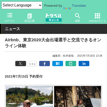
Powered by
Translate
トラベル Watch
旅の情報
書籍・Web
Webサイト
カテゴリ
過去記事
検索
Impressサイト
ニュース
Airbnb、東京2020大会出場選手と交流できるオン
ライン体験
編集部：松本俊哉
2021年7月16日 13:38
リスト
2021年7月15日 予約受付