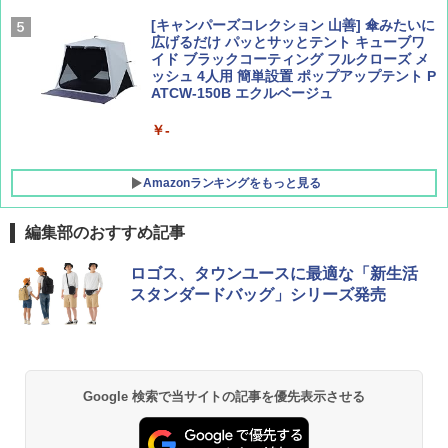
[キャンパーズコレクション 山善] 傘みたいに
広げるだけ パッとサッとテント キューブワ
イド ブラックコーティング フルクローズ メ
ッシュ 4人用 簡単設置 ポップアップテント P
ATCW-150B エクルベージュ
￥-
Amazonランキングをもっと見る
編集部のおすすめ記事
熊撃退スプレー 熊よけスプレー 熊スプレー
ロゴス、タウンユースに最適な「新生活
【日本企業販売】超強力クマ対策スプレー 30
スタンダードバッグ」シリーズ発売
0ml（連続噴射30秒）110ml（連続噴射15
秒）射程5～10m 安全ロック搭載 携帯収納袋
付き ヒグマ・イノシシ対策 自治体・教育機
関の購入実績 登山・キャンプ・アウトドア・
防災用品 長期保存可能 緊急時用 日本国内発
送
Google 検索で当サイトの記事を優先表示させる
￥3,680