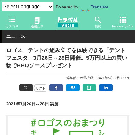
Powered by
Translate
トラベル Watch
旅のアイテム
旅行グッズ
カテゴリ
過去記事
検索
Impressサイト
ニュース
ロゴス、テントの組み立てを体験できる「テント
フェスタ」3月26日～28日開催。5万円以上の買い
物でBBQソースプレゼント
編集部：米澤功輝
2021年3月12日 14:04
リスト
2021年3月26日～28日 実施