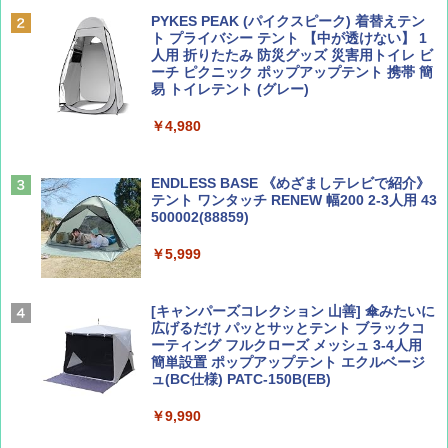
誌] (ＤＩＳＮＥＹ ＦＡＮ)
PYKES PEAK (パイクスピーク) 着替えテン
￥2,695
ト プライバシー テント 【中が透けない】 1
￥713
人用 折りたたみ 防災グッズ 災害用トイレ ビ
ーチ ピクニック ポップアップテント 携帯 簡
易 トイレテント (グレー)
山と溪谷 2026年8月号「南アルプス大全」
A09 地球の歩き方 イタリア 2026～2027 地
￥4,980
球の歩き方A ヨーロッパ
￥1,540
￥2,479
ENDLESS BASE 《めざましテレビで紹介》
テント ワンタッチ RENEW 幅200 2-3人用 43
500002(88859)
Coyote No.89 特集 星野道夫 夢見る旅
A26 地球の歩き方 チェコ ポーランド スロヴ
ァキア 2026～2027 地球の歩き方A ヨーロッ
￥5,999
パ
￥1,540
￥2,277
[キャンパーズコレクション 山善] 傘みたいに
広げるだけ パッとサッとテント ブラックコ
ーティング フルクローズ メッシュ 3-4人用
簡単設置 ポップアップテント エクルベージ
AIRLINE（エアライン）2026年9月号【特
新しい日本地理 地図・統計・移動から読み
ュ(BC仕様) PATC-150B(EB)
集】ボーイング110周年を祝して！
解く (講談社現代新書)
￥9,990
￥1,760
￥1,540