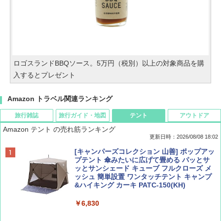
ロゴスランドBBQソース。5万円（税別）以上の対象商品を購
入するとプレゼント
Amazon トラベル関連ランキング
旅行雑誌
旅行ガイド・地図
テント
アウトドア
Amazon テント の売れ筋ランキング
更新日時：2026/08/08 18:02
BE-PAL(ビ-パル) 2026年 9 月号【特別付録:
D40 地球の歩き方 チェンマイ タイ北部の魅
[キャンパーズコレクション 山善] ポップアッ
SOTO ミニマル"旅"財布 ランダム2種】
力的な町 2026～2027 地球の歩き方D アジア
プテント 傘みたいに広げて畳める パッとサ
ッとサンシェード キューブ フルクローズ メ
ッシュ 簡単設置 ワンタッチテント キャンプ
￥1,500
￥2,079
&ハイキング カーキ PATC-150(KH)
￥6,830
ディズニーファン ２０２６年 ９月号 [雑
地球の歩き方 スター・ウォーズ