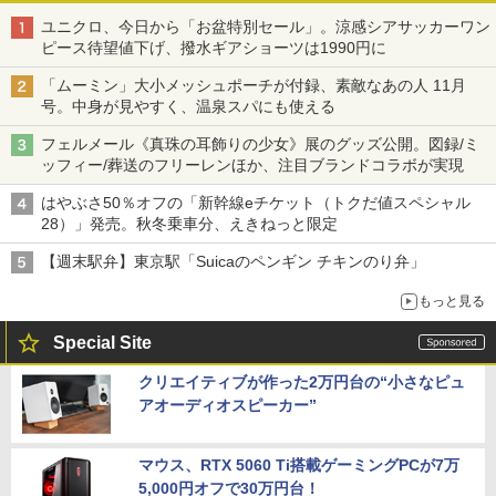
ユニクロ、今日から「お盆特別セール」。涼感シアサッカーワン
ピース待望値下げ、撥水ギアショーツは1990円に
「ムーミン」大小メッシュポーチが付録、素敵なあの人 11月
号。中身が見やすく、温泉スパにも使える
フェルメール《真珠の耳飾りの少女》展のグッズ公開。図録/ミ
ッフィー/葬送のフリーレンほか、注目ブランドコラボが実現
はやぶさ50％オフの「新幹線eチケット（トクだ値スペシャル
28）」発売。秋冬乗車分、えきねっと限定
【週末駅弁】東京駅「Suicaのペンギン チキンのり弁」
もっと見る
Special Site
クリエイティブが作った2万円台の“小さなピュ
アオーディオスピーカー”
マウス、RTX 5060 Ti搭載ゲーミングPCが7万
5,000円オフで30万円台！