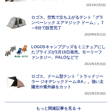
USB充電式 高精度 超長距離照射 長時間使用
可能 安全ロック付き 高安全性 金属製耐久 コ
2021年2月3日
ンパクト多機能設計 持ち運び便利 アウトド
ア/オフィス/教育現場/展示会用 緑
ロゴス、空気で立ち上がるテント「グラ
￥1,180
ンベーシック エアマジック ドーム」。7
～8分で設営完了
2020年6月11日
LOGOSキャンプグッズをミニチュアにし
たプライズが3月19日発売。モーリーフ
ァンタジー、PALOなどで
2021年3月15日
ロゴス、ドーム型テント「トラッドソー
ラー ジオデシックドーム-BA」。強い太
陽光や紫外線をカット
2021年3月18日
もっと関連記事を見る