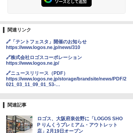
GRANDOOR ステンレス保冷剤 2個セット 2
026リニューアル 急速冷凍 空間倍増 衛生的
コンパクト 保冷力長持ち
関連リンク
￥2,980
🔗「テントフェスタ」開催のお知らせ
BUNDOK(バンドック)ソロ ドーム 1 EX BDK
https://www.logos.ne.jp/news/310
-08EX カーキ ソロキャンプ ポリエステル フ
レーム ドーム型 テント
🔗株式会社ロゴスコーポレーション
https://www.logos.ne.jp/
￥-
🔗ニュースリリース（PDF）
https://www.logos.ne.jp/storage/brandsite/news/PDF/2
021_03_11_09_01_53-
DEWEL パラソル 大型 ビーチ アウトドアパ
20210312%E3%80%90WEB%E3%80%91%E3%80%8C
ラソル ガーデン サイトシート付 折りたたみ
防水 UVカット 4段階高さ調整 軽量 収納袋付
%E3%83%86%E3%83%B3%E3%83%88%E3%83%95
き
%E3%82%A7%E3%82%B9%E3%82%BF%E3%80%8D
関連記事
_%E6%9C%80%E7%B5%82%E7%A8%BF.pdf
￥6,459
ロゴス、大阪府泉佐野に「LOGOS SHO
P りんくうプレミアム・アウトレット
ポインターライト 強力 小型 緑色/赤色/青紫色
店」2月19日オープン