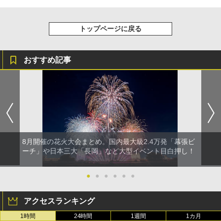
トップページに戻る
おすすめ記事
8月開催の花火大会まとめ。国内最大級2.4万発「幕張ビ
ーチ」や日本三大「長岡」など大型イベント目白押し！
●
●
●
●
●
●
アクセスランキング
1時間
24時間
1週間
1カ月