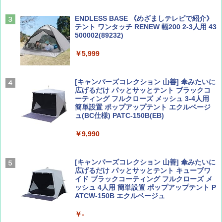
￥1,540
￥2,479
ENDLESS BASE 《めざましテレビで紹介》
テント ワンタッチ RENEW 幅200 2-3人用 43
500002(89232)
Coyote No.89 特集 星野道夫 夢見る旅
A26 地球の歩き方 チェコ ポーランド スロヴ
ァキア 2026～2027 地球の歩き方A ヨーロッ
￥5,999
パ
￥1,540
￥2,277
[キャンパーズコレクション 山善] 傘みたいに
広げるだけ パッとサッとテント ブラックコ
ーティング フルクローズ メッシュ 3-4人用
簡単設置 ポップアップテント エクルベージ
AIRLINE（エアライン）2026年9月号【特
新しい日本地理 地図・統計・移動から読み
ュ(BC仕様) PATC-150B(EB)
集】ボーイング110周年を祝して！
解く (講談社現代新書)
￥9,990
￥1,760
￥1,540
[キャンパーズコレクション 山善] 傘みたいに
広げるだけ パッとサッとテント キューブワ
イド ブラックコーティング フルクローズ メ
ッシュ 4人用 簡単設置 ポップアップテント P
ATCW-150B エクルベージュ
￥-