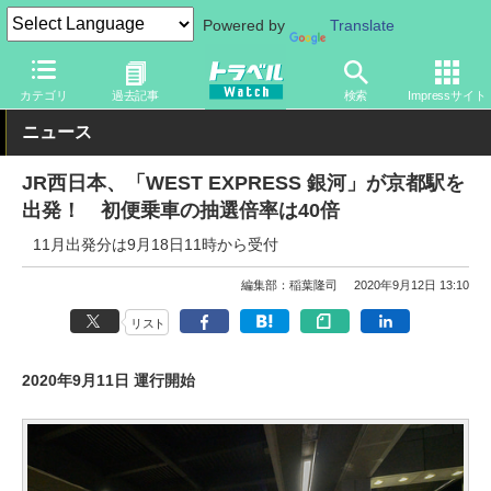
Powered by
Translate
トラベル Watch
企業・政府・官庁
鉄道
JR
カテゴリ
過去記事
検索
Impressサイト
ニュース
JR西日本、「WEST EXPRESS 銀河」が京都駅を
出発！ 初便乗車の抽選倍率は40倍
11月出発分は9月18日11時から受付
編集部：稲葉隆司
2020年9月12日 13:10
リスト
2020年9月11日 運行開始