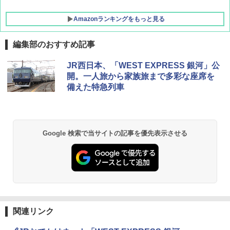
Amazonランキングをもっと見る
編集部のおすすめ記事
GRANDOOR ステンレス保冷剤 2個セット 2
JR西日本、「WEST EXPRESS 銀河」公
026リニューアル 急速冷凍 空間倍増 衛生的
開。一人旅から家族旅まで多彩な座席を
コンパクト 保冷力長持ち
備えた特急列車
￥2,980
DEWEL パラソル 大型 ビーチ アウトドアパ
Google 検索で当サイトの記事を優先表示させる
ラソル ガーデン サイトシート付 折りたたみ
防水 UVカット 4段階高さ調整 軽量 収納袋付
き
￥6,459
熊撃退スプレー 熊よけスプレー 熊スプレー
【日本企業販売】超強力クマ対策スプレー 30
関連リンク
0ml（連続噴射30秒）110ml（連続噴射15
秒）射程5～10m 安全ロック搭載 携帯収納袋