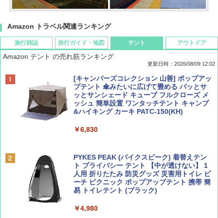
Amazon トラベル関連ランキング
旅行雑誌
旅行ガイド・地図
テント
アウトドア
Amazon テント の売れ筋ランキング
更新日時：2026/08/09 12:02
BE-PAL(ビ-パル) 2026年 9 月号【特別付録:
地球の歩き方 スター・ウォーズ
[キャンパーズコレクション 山善] ポップアッ
SOTO ミニマル"旅"財布 ランダム2種】
プテント 傘みたいに広げて畳める パッとサ
ッとサンシェード キューブ フルクローズ メ
￥2,695
ッシュ 簡単設置 ワンタッチテント キャンプ
￥1,500
&ハイキング カーキ PATC-150(KH)
￥6,830
ディズニーファン ２０２６年 ９月号 [雑
D40 地球の歩き方 チェンマイ タイ北部の魅
誌] (ＤＩＳＮＥＹ ＦＡＮ)
力的な町 2026～2027 地球の歩き方D アジア
PYKES PEAK (パイクスピーク) 着替えテン
ト プライバシー テント 【中が透けない】 1
￥713
￥2,079
人用 折りたたみ 防災グッズ 災害用トイレ ビ
ーチ ピクニック ポップアップテント 携帯 簡
易 トイレテント (ブラック)
山と溪谷 2026年8月号「南アルプス大全」
A09 地球の歩き方 イタリア 2026～2027 地
￥4,980
球の歩き方A ヨーロッパ