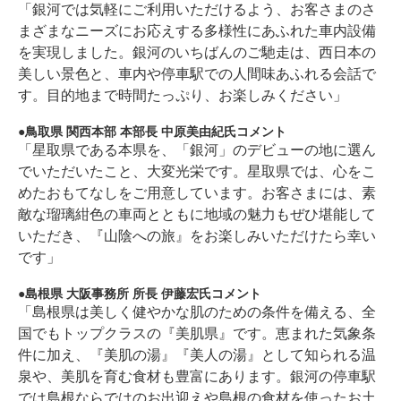
「銀河では気軽にご利用いただけるよう、お客さまのさ
まざまなニーズにお応えする多様性にあふれた車内設備
を実現しました。銀河のいちばんのご馳走は、西日本の
美しい景色と、車内や停車駅での人間味あふれる会話で
す。目的地まで時間たっぷり、お楽しみください」
鳥取県 関西本部 本部長 中原美由紀氏コメント
「星取県である本県を、「銀河」のデビューの地に選ん
でいただいたこと、大変光栄です。星取県では、心をこ
めたおもてなしをご用意しています。お客さまには、素
敵な瑠璃紺色の車両とともに地域の魅力もぜひ堪能して
いただき、『山陰への旅』をお楽しみいただけたら幸い
です」
島根県 大阪事務所 所長 伊藤宏氏コメント
「島根県は美しく健やかな肌のための条件を備える、全
国でもトップクラスの『美肌県』です。恵まれた気象条
件に加え、『美肌の湯』『美人の湯』として知られる温
泉や、美肌を育む食材も豊富にあります。銀河の停車駅
では島根ならではのお出迎えや島根の食材を使ったお土