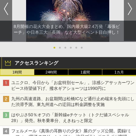
8月開催の花火大会まとめ。国内最大級2.4万発「幕張ビ
ーチ」や日本三大「長岡」など大型イベント目白押し！
●
●
●
●
●
●
アクセスランキング
1時間
24時間
1週間
1カ月
ユニクロ、今日から「お盆特別セール」。涼感シアサッカーワン
ピース待望値下げ、撥水ギアショーツは1990円に
九州の高速道路、お盆期間は松橋ICなど通行止め端末を先頭にし
た渋滞予測。東九州道への迂回は料金調整を実施
はやぶさ50％オフの「新幹線eチケット（トクだ値スペシャル
28）」発売。秋冬乗車分、えきねっと限定
フェルメール《真珠の耳飾りの少女》展のグッズ公開。図録/ミ