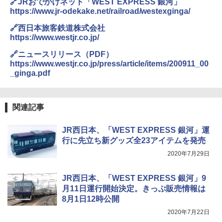
🔗JRおでかけネット「WEST EXPRESS 銀河」
付き ヒグマ・イノシシ対策 自治体・教育機
https://www.jr-odekake.net/railroad/westexginga/
関の購入実績 登山・キャンプ・アウトドア・
防災用品 長期保存可能 緊急時用 日本国内発
🔗西日本旅客鉄道株式会社
送
https://www.westjr.co.jp/
￥3,680
🔗ニュースリリース（PDF）
https://www.westjr.co.jp/press/article/items/200911_00
_ginga.pdf
ポインターライト 強力 小型 緑色/赤色/青紫色
USB充電式 高精度 超長距離照射 長時間使用
可能 安全ロック付き 高安全性 金属製耐久 コ
ンパクト多機能設計 持ち運び便利 アウトド
関連記事
ア/オフィス/教育現場/展示会用 緑
JR西日本、「WEST EXPRESS 銀河」運
￥1,180
行に先立ち新グッズ全23アイテムを発売
2020年7月29日
HYREKK 八角形タープ 防水タープ 3×4.5m
ブラックラバーコーティング UPF50+ UVカ
ット 5000mm耐水圧 210D生地 遮光
JR西日本、「WEST EXPRESS 銀河」9
月11日運行開始決定。きっぷ販売情報は
￥6,579
8月1日12時公開
2020年7月22日