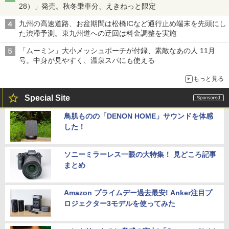
28）」発売。秋冬乗車分、えきねっと限定
九州の高速道路、お盆期間は松橋ICなど通行止め端末を先頭にし
た渋滞予測。東九州道への迂回は料金調整を実施
「ムーミン」大小メッシュポーチが付録、素敵なあの人 11月
号。中身が見やすく、温泉スパにも使える
もっと見る
Special Site
鳥肌ものの「DENON HOME」サウンドを体感
した！
ソニーミラーレス一眼の大特集！ 見どころ記事
まとめ
Amazon プライムデー過去最安! Anker注目プ
ロジェクター3モデルを使ってみた