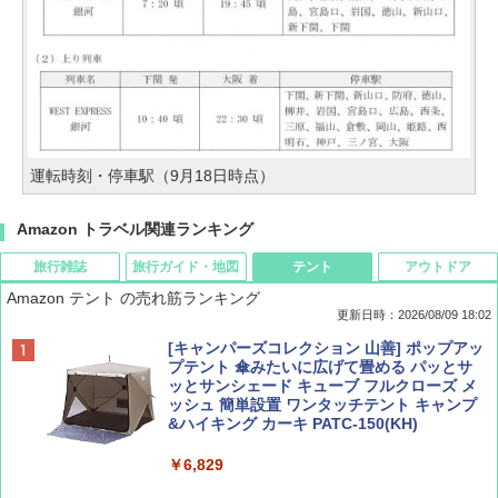
運転時刻・停車駅（9月18日時点）
Amazon トラベル関連ランキング
旅行雑誌
旅行ガイド・地図
テント
アウトドア
Amazon テント の売れ筋ランキング
更新日時：2026/08/09 18:02
BE-PAL(ビ-パル) 2026年 9 月号【特別付録:
地球の歩き方 スター・ウォーズ
[キャンパーズコレクション 山善] ポップアッ
SOTO ミニマル"旅"財布 ランダム2種】
プテント 傘みたいに広げて畳める パッとサ
ッとサンシェード キューブ フルクローズ メ
￥2,695
ッシュ 簡単設置 ワンタッチテント キャンプ
￥1,500
&ハイキング カーキ PATC-150(KH)
￥6,829
ディズニーファン ２０２６年 ９月号 [雑
D40 地球の歩き方 チェンマイ タイ北部の魅