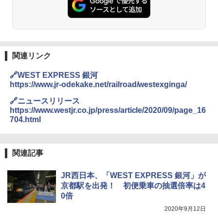
コンパクト 保冷力長持ち
￥2,980
熊撃退スプレー 熊よけスプレー 熊スプレー
【日本企業販売】超強力クマ対策スプレー 30
関連リンク
0ml（連続噴射30秒）110ml（連続噴射15
秒）射程5～10m 安全ロック搭載 携帯収納袋
🔗WEST EXPRESS 銀河
付き ヒグマ・イノシシ対策 自治体・教育機
https://www.jr-odekake.net/railroad/westexginga/
関の購入実績 登山・キャンプ・アウトドア・
防災用品 長期保存可能 緊急時用 日本国内発
🔗ニュースリリース
送
https://www.westjr.co.jp/press/article/2020/09/page_16
704.html
￥3,680
Across やわらか保冷剤 日本製 固まらない 1
関連記事
1cm ソフト 2個セット (2個セット)
JR西日本、「WEST EXPRESS 銀河」が
￥680
京都駅を出発！ 初便乗車の抽選倍率は4
0倍
2020年9月12日
着替えテント トイレテント 透けない【換気