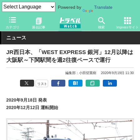
Powered by
Translate
トラベル Watch
旅の方法
鉄旅
鉄道
カテゴリ
過去記事
検索
Impressサイト
ニュース
JR西日本、「WEST EXPRESS 銀河」12月以降は
大阪駅～下関駅間を週2往復ペースで運行
編集部：小田切寛樹
2020年9月19日 11:30
リスト
2020年9月18日 発表
2020年12月12日 運転開始