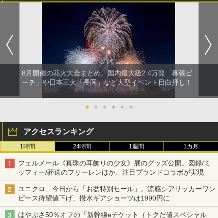
8月開催の花火大会まとめ。国内最大級2.4万発「幕張ビ
ーチ」や日本三大「長岡」など大型イベント目白押し！
●
●
●
●
●
●
アクセスランキング
1時間
24時間
1週間
1カ月
フェルメール《真珠の耳飾りの少女》展のグッズ公開。図録/ミ
ッフィー/葬送のフリーレンほか、注目ブランドコラボが実現
ユニクロ、今日から「お盆特別セール」。涼感シアサッカーワン
ピース待望値下げ、撥水ギアショーツは1990円に
はやぶさ50％オフの「新幹線eチケット（トクだ値スペシャル