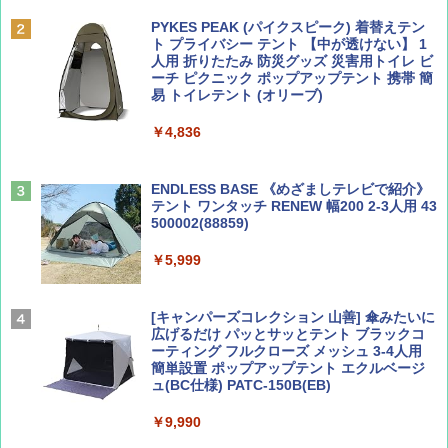
誌] (ＤＩＳＮＥＹ ＦＡＮ)
力的な町 2026～2027 地球の歩き方D アジア
PYKES PEAK (パイクスピーク) 着替えテン
ト プライバシー テント 【中が透けない】 1
￥713
￥2,079
人用 折りたたみ 防災グッズ 災害用トイレ ビ
ーチ ピクニック ポップアップテント 携帯 簡
易 トイレテント (オリーブ)
山と溪谷 2026年8月号「南アルプス大全」
A09 地球の歩き方 イタリア 2026～2027 地
￥4,836
球の歩き方A ヨーロッパ
￥1,540
￥2,479
ENDLESS BASE 《めざましテレビで紹介》
テント ワンタッチ RENEW 幅200 2-3人用 43
500002(88859)
Coyote No.89 特集 星野道夫 夢見る旅
A26 地球の歩き方 チェコ ポーランド スロヴ
ァキア 2026～2027 地球の歩き方A ヨーロッ
￥5,999
パ
￥1,540
￥2,277
[キャンパーズコレクション 山善] 傘みたいに
広げるだけ パッとサッとテント ブラックコ
ーティング フルクローズ メッシュ 3-4人用
簡単設置 ポップアップテント エクルベージ
AIRLINE（エアライン）2026年9月号【特
新しい日本地理 地図・統計・移動から読み
ュ(BC仕様) PATC-150B(EB)
集】ボーイング110周年を祝して！
解く (講談社現代新書)
￥9,990
￥1,760
￥1,540