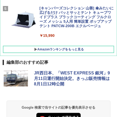
[キャンパーズコレクション 山善] 傘みたいに
広げるだけ パッとサッとテント キューブワ
イドプラス ブラックコーティング フルクロ
ーズ メッシュ 5人用 簡単設置 ポップアップ
テント PATCW-200B エクルベージュ
￥15,990
Amazonランキングをもっと見る
編集部のおすすめ記事
DEWEL パラソル 大型 ビーチ アウトドアパ
JR西日本、「WEST EXPRESS 銀河」9
ラソル ガーデン サイトシート付 折りたたみ
月11日運行開始決定。きっぷ販売情報は
防水 UVカット 4段階高さ調整 軽量 収納袋付
8月1日12時公開
き
￥6,459
Google 検索で当サイトの記事を優先表示させる
GRANDOOR ステンレス保冷剤 2個セット 2
026リニューアル 急速冷凍 空間倍増 衛生的