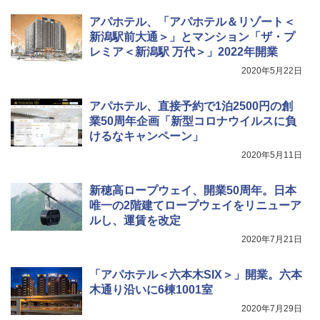
簡単設置 ポップアップテント エクルベージ
￥1,180
ュ(BC仕様) PATC-150B(EB)
アパホテル、「アパホテル＆リゾート＜
新潟駅前大通＞」とマンション「ザ・プ
￥8,991
電動エアーポンプ SUP用 20PSI 電動ポンプ
レミア＜新潟駅 万代＞」2022年開業
ゴムボート 空気入れ 空気抜き 自動停止 過熱
保護 日光可読lcd 7種類ノズル付き
2020年5月22日
Coleman(コールマン) ツーリングドーム/LD
X 2人用 3人用 キャンプ アウトドア フェス
￥7,299
アパホテル、直接予約で1泊2500円の創
収納 コンパクト 簡単設営 カンガルーテント
ソロキャンプ ソロテント
業50周年企画「新型コロナウイルスに負
けるなキャンペーン」
￥20,718
2020年5月11日
新穂高ロープウェイ、開業50周年。日本
唯一の2階建てロープウェイをリニューア
ルし、運賃を改定
2020年7月21日
「アパホテル＜六本木SIX＞」開業。六本
木通り沿いに6棟1001室
2020年7月29日