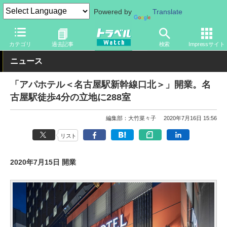
Powered by
Translate
トラベル Watch
地域
国内旅行
中部
カテゴリ
過去記事
検索
Impressサイト
ニュース
「アパホテル＜名古屋駅新幹線口北＞」開業。名
古屋駅徒歩4分の立地に288室
編集部：大竹菜々子
2020年7月16日 15:56
リスト
2020年7月15日 開業