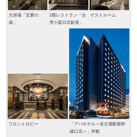
大浴場「玄要の
1階レストラン「台
ゲストルーム
湯」
湾小皿日式飲茶」
フロントロビー
「アパホテル＜名古屋駅新幹
線口北＞」外観