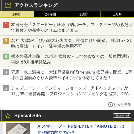
アクセスランキング
1時間
24時間
1週間
1カ月
本日発売「スヌーピー」圧縮収納ポーチ。ファスナー閉めるだけ
で着替えや荷物がスリムにまとまる
名神 大津SA「びわ湖大花火大会」開催に伴い閉鎖。明日15～21
時は店舗・トイレ・駐車場の利用不可
熊本の高速道路、九州道 松橋IC～えびのICなどの一般車両通行
再開は8月後半見込み
群馬・水上温泉に「大江戸温泉物語Premium 松乃井」開業。1万
坪の庭園湯めぐり＆豪華バイキングを体験してきた！
ディズニーシー「インディ・ジョーンズ・アドベンチャー」が
11月末に運営再開。プロジェクションマッピングを追加、DPA
は1500円
もっと見る
Special Site
AIスマートノートのiFLYTEK「AINOTE 2」は
なぜ魅力的なのか？