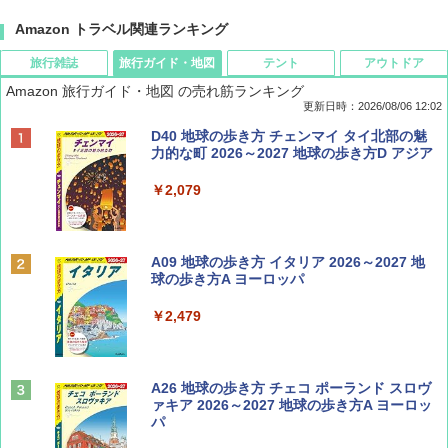
Amazon トラベル関連ランキング
旅行雑誌
旅行ガイド・地図
テント
アウトドア
Amazon 旅行ガイド・地図 の売れ筋ランキング
更新日時：2026/08/06 12:02
ディズニーファン ２０２６年 ９月号 [雑
D40 地球の歩き方 チェンマイ タイ北部の魅
誌] (ＤＩＳＮＥＹ ＦＡＮ)
力的な町 2026～2027 地球の歩き方D アジア
￥713
￥2,079
Coyote No.89 特集 星野道夫 夢見る旅
A09 地球の歩き方 イタリア 2026～2027 地
球の歩き方A ヨーロッパ
￥1,540
￥2,479
山と溪谷 2026年8月号「南アルプス大全」
A26 地球の歩き方 チェコ ポーランド スロヴ
ァキア 2026～2027 地球の歩き方A ヨーロッ
パ
￥1,540