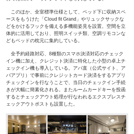
このほか、全室標準仕様として、ベッド下に収納スペ
ースをもうけた「Cloud fit Grand」やリュックサックな
どをかけるフックを備える多機能姿見を設置。空間を立
体的に活用しており、照明スイッチ類、空調リモコンな
どもベッドの枕元に集約している。
全予約経路対応、8種類のスマホ決済対応のチェック
イン機に加え、クレジット決済に特化した小型の卓上チ
ェックイン機も導入している。アパ直（公式サイト、ア
パアプリ）で事前にクレジットカード決済をするアプリ
チェックインを行なうことで、当日のチェックイン手続
きが大幅に簡素化される。またルームカードキーを投函
するとチェックアウト処理が行なわれるエクスプレスチ
ェックアウトポストも設置した。