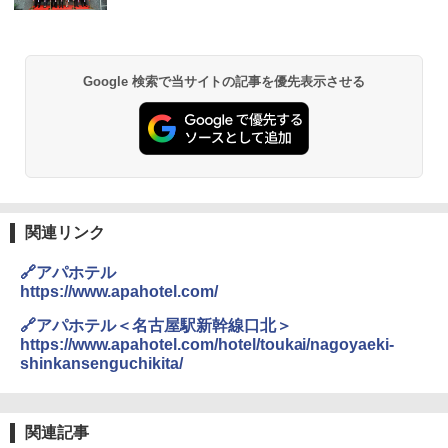
ッシュ 簡単設置 ワンタッチテント キャンプ
&ハイキング カーキ PATC-150(KH)
￥14,800
￥6,832
GRANDOOR ステンレス保冷剤 2個セット 2
Google 検索で当サイトの記事を優先表示させる
026リニューアル 急速冷凍 空間倍増 衛生的
PYKES PEAK (パイクスピーク) 着替えテン
コンパクト 保冷力長持ち
ト プライバシー テント 【中が透けない】 1
人用 折りたたみ 防災グッズ 災害用トイレ ビ
￥2,980
ーチ ピクニック ポップアップテント 携帯 簡
易 トイレテント (オリーブ)
DEWEL パラソル 大型 ビーチ アウトドアパ
￥-
ラソル ガーデン サイトシート付 折りたたみ
関連リンク
防水 UVカット 4段階高さ調整 軽量 収納袋付
き
🔗アパホテル
ENDLESS BASE 《めざましテレビで紹介》
テント ワンタッチ RENEW 幅200 2-3人用 43
https://www.apahotel.com/
￥6,459
500002(89147)
🔗アパホテル＜名古屋駅新幹線口北＞
https://www.apahotel.com/hotel/toukai/nagoyaeki-
￥5,499
ポインターライト 強力 小型 緑色/赤色/青紫色
shinkansenguchikita/
USB充電式 高精度 超長距離照射 長時間使用
可能 安全ロック付き 高安全性 金属製耐久 コ
[キャンパーズコレクション 山善] 傘みたいに
ンパクト多機能設計 持ち運び便利 アウトド
広げるだけ パッとサッとテント ブラックコ
ア/オフィス/教育現場/展示会用 緑
関連記事
ーティング フルクローズ メッシュ 3-4人用