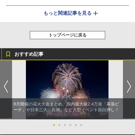
もっと関連記事を見る
トップページに戻る
おすすめ記事
8月開催の花火大会まとめ。国内最大級2.4万発「幕張ビ
ーチ」や日本三大「長岡」など大型イベント目白押し！
●
●
●
●
●
●