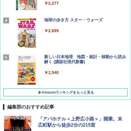
￥2,277
AIRLINE（エアライン）2026年9月号【特
地球の歩き方 スター・ウォーズ
集】ボーイング110周年を祝して！
￥2,695
￥1,760
BE-PAL(ビ-パル) 2026年 9 月号【特別付録:
新しい日本地理 地図・統計・移動から読み
SOTO ミニマル"旅"財布 ランダム2種】
解く (講談社現代新書)
￥1,500
￥1,540
Amazonランキングをもっと見る
編集部のおすすめ記事
[キャンパーズコレクション 山善] ポップアッ
BUNDOK(バンドック)ソロ ドーム 1 EX BDK
「アパホテル＜上野広小路＞」開業。末
プテント 傘みたいに広げて畳める パッとサ
-08EX カーキ ソロキャンプ ポリエステル フ
広町駅から徒歩2分の215室
ッとサンシェード キューブ フルクローズ メ
レーム テント