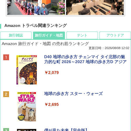
Amazon トラベル関連ランキング
旅行雑誌
旅行ガイド・地図
テント
アウトドア
Amazon 旅行ガイド・地図 の売れ筋ランキング
更新日時：2026/08/08 12:02
BE-PAL(ビ-パル) 2026年 9 月号【特別付録:
D40 地球の歩き方 チェンマイ タイ北部の魅
SOTO ミニマル"旅"財布 ランダム2種】
力的な町 2026～2027 地球の歩き方D アジア
￥1,500
￥2,079
ディズニーファン ２０２６年 ９月号 [雑
地球の歩き方 スター・ウォーズ
誌] (ＤＩＳＮＥＹ ＦＡＮ)
￥2,695
￥713
山と溪谷 2026年8月号「南アルプス大全」
僕が見た未来【完全版】