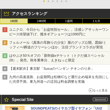
●
●
●
●
●
●
アクセスランキング
1時間
24時間
1週間
1カ月
ユニクロ、今日から「お盆特別セール」。涼感シアサッカーワン
ピース待望値下げ、撥水ギアショーツは1990円に
フェルメール《真珠の耳飾りの少女》展のグッズ公開。図録/ミ
ッフィー/葬送のフリーレンほか、注目ブランドコラボが実現
はやぶさ50％オフの「新幹線eチケット（トクだ値スペシャル
28）」発売。秋冬乗車分、えきねっと限定
【週末駅弁】東京駅「Suicaのペンギン チキンのり弁」
九州の高速道路、お盆期間は松橋ICなど通行止め端末を先頭にし
た渋滞予測。東九州道への迂回は料金調整を実施
もっと見る
Special Site
SOUNDPEATSのイヤカフ型イヤフォン「UU2