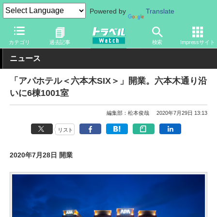
Powered by
Translate
トラベル Watch
地域
国内旅行
東京
カテゴリ
過去記事
検索
Impressサイト
ニュース
「アパホテル＜六本木SIX＞」開業。六本木通り沿
いに6棟1001室
編集部：松本俊哉
2020年7月29日 13:13
リスト
2020年7月28日 開業