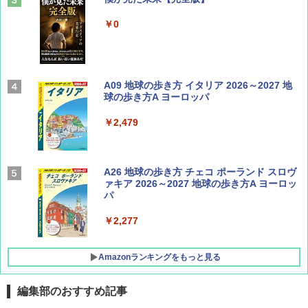
￥1,540
￥0
Coyote No.89 特集 星野道夫 夢見る旅
A09 地球の歩き方 イタリア 2026～2027 地
球の歩き方A ヨーロッパ
￥1,540
￥2,479
AIRLINE（エアライン）2026年9月号【特
A26 地球の歩き方 チェコ ポーランド スロヴ
集】ボーイング110周年を祝して！
ァキア 2026～2027 地球の歩き方A ヨーロッ
パ
￥1,760
￥2,277
Amazonランキングをもっと見る
編集部のおすすめ記事