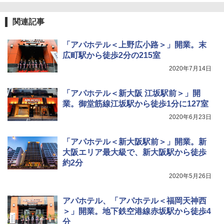
[キャンパーズコレクション 山善] 傘みたいに
ンパクト多機能設計 持ち運び便利 アウトド
広げるだけ パッとサッとテント ブラックコ
ア/オフィス/教育現場/展示会用 緑
関連記事
ーティング フルクローズ メッシュ 3-4人用
簡単設置 ポップアップテント エクルベージ
￥1,180
ュ(BC仕様) PATC-150B(EB)
「アパホテル＜上野広小路＞」開業。末
広町駅から徒歩2分の215室
￥9,990
熊撃退スプレー 熊よけスプレー 熊スプレー
2020年7月14日
【日本企業販売】超強力クマ対策スプレー 30
0ml（連続噴射30秒）110ml（連続噴射15
[キャンパーズコレクション 山善] 傘みたいに
秒）射程5～10m 安全ロック搭載 携帯収納袋
「アパホテル＜新大阪 江坂駅前＞」開
広げるだけ パッとサッとテント キューブワ
付き ヒグマ・イノシシ対策 自治体・教育機
業。御堂筋線江坂駅から徒歩1分に127室
イド ブラックコーティング フルクローズ メ
関の購入実績 登山・キャンプ・アウトドア・
ッシュ 4人用 簡単設置 ポップアップテント P
防災用品 長期保存可能 緊急時用 日本国内発
2020年6月23日
ATCW-150B エクルベージュ
送
￥-
￥3,680
「アパホテル＜新大阪駅前＞」開業。新
大阪エリア最大級で、新大阪駅から徒歩
約2分
2020年5月26日
アパホテル、「アパホテル＜福岡天神西
＞」開業。地下鉄空港線赤坂駅から徒歩4
分