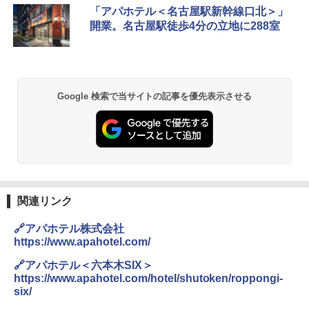
[キャンパーズコレクション 山善] ポップアッ
GRANDOOR ステンレス保冷剤 2個セット 2
「アパホテル＜名古屋駅新幹線口北＞」
プテント 傘みたいに広げて畳める パッとサ
026リニューアル 急速冷凍 空間倍増 衛生的
開業。名古屋駅徒歩4分の立地に288室
ッとサンシェード キューブ フルクローズ メ
コンパクト 保冷力長持ち
ッシュ 簡単設置 ワンタッチテント キャンプ
&ハイキング カーキ PATC-150(KH)
￥2,980
￥6,830
BUNDOK(バンドック)ソロ ドーム 1 EX BDK
Google 検索で当サイトの記事を優先表示させる
-08EX カーキ ソロキャンプ ポリエステル フ
PYKES PEAK (パイクスピーク) 着替えテン
レーム ドーム型 テント
ト プライバシー テント 【中が透けない】 1
人用 折りたたみ 防災グッズ 災害用トイレ ビ
￥14,800
ーチ ピクニック ポップアップテント 携帯 簡
易 トイレテント (ブラック)
DEWEL パラソル 大型 ビーチ アウトドアパ
￥4,980
ラソル ガーデン サイトシート付 折りたたみ
関連リンク
防水 UVカット 4段階高さ調整 軽量 収納袋付
き
🔗アパホテル株式会社
ENDLESS BASE 《めざましテレビで紹介》
テント ワンタッチ RENEW 幅200 2-3人用 43
https://www.apahotel.com/
￥6,459
500002(88859)
🔗アパホテル＜六本木SIX＞
https://www.apahotel.com/hotel/shutoken/roppongi-
￥5,999
ポインターライト 強力 小型 緑色/赤色/青紫色
six/
USB充電式 高精度 超長距離照射 長時間使用
可能 安全ロック付き 高安全性 金属製耐久 コ