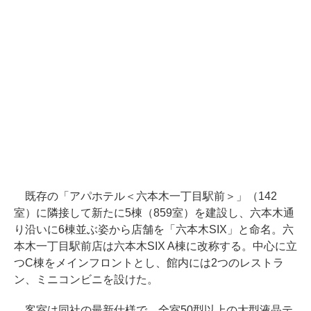
既存の「アパホテル＜六本木一丁目駅前＞」（142
室）に隣接して新たに5棟（859室）を建設し、六本木通
り沿いに6棟並ぶ姿から店舗を「六本木SIX」と命名。六
本木一丁目駅前店は六本木SIX A棟に改称する。中心に立
つC棟をメインフロントとし、館内には2つのレストラ
ン、ミニコンビニを設けた。
客室は同社の最新仕様で、全室50型以上の大型液晶テ