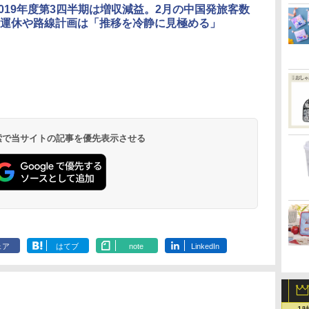
2019年度第3四半期は増収減益。2月の中国発旅客数
運休や路線計画は「推移を冷静に見極める」
北陸 福井 あわら
品川プリンスホテ
舞浜ビューホテル
箱根湯本温泉 ホテ
ホテルトラスティ東
オリエンタルホテル
下呂温泉 水明館
住友不動産ホテル ヴ
東京ベイ舞浜ホテル
温泉 清風荘（北陸
ル イーストタワー
ｂｙ ＨＵＬＩＣ
ル おかだ
京ベイサイド
東京ベイ
ィラフォンテーヌグラ
ファーストリゾート
8,250円～
最大級の庭園露天風
（旧：東京ベイ舞浜
ンド東京有明
9,958円～
11,200円～
5,450円～
5,200円～
4,290円～
呂の宿 清風荘）
ホテル）
19,541円～
5,758円～
6,070円～
 検索で当サイトの記事を優先表示させる
ェア
はてブ
note
LinkedIn