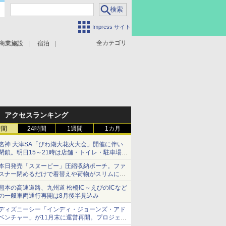
Impress サイト
全カテゴリ
商業施設
宿泊
アクセスランキング
時間
24時間
1週間
1カ月
名神 大津SA「びわ湖大花火大会」開催に伴い
閉鎖。明日15～21時は店舗・トイレ・駐車場の
利用不可
本日発売「スヌーピー」圧縮収納ポーチ。ファ
スナー閉めるだけで着替えや荷物がスリムにま
とまる
熊本の高速道路、九州道 松橋IC～えびのICなど
の一般車両通行再開は8月後半見込み
ディズニーシー「インディ・ジョーンズ・アド
ベンチャー」が11月末に運営再開。プロジェク
ションマッピングを追加、DPAは1500円