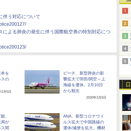
1
に伴う対応について
notice200127/
ルスによる肺炎の発生に伴う国際航空券の特別対応につ
notice200123/
日本を
ピーチ、新型肺炎の影
ルスの
響拡大で羽田/関空～上
海線を運休。2月10日
から順次
0年2月5日
2020年2月5日
可能、
ANA、新型コロナウイ
光局が
ルス拡大で中国路線の
ルス関
運休/減便を拡大。機材