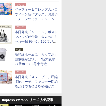
10月末まで青森空港に
グッズ
ダッフィー＆フレンズのハロ
ウィーン新作グッズ。お菓子
モチーフのミラーチャーム/
デザインポーチほか
グッズ
本日発売「ムーミン」ボスト
ンバッグが付録、大人のおし
ゃれ手帖 9月号。180度ガバ
ッと開いて大容量
鉄道
新幹線ホームに「カップ氷」
自販機が登場。JR新大阪駅
27番ホーム6号車付近
グッズ
本日発売「スヌーピー」圧縮
収納ポーチ。ファスナー閉め
るだけで着替えや荷物がスリ
ムにまとまる
Impress Watchシリーズ 人気記事