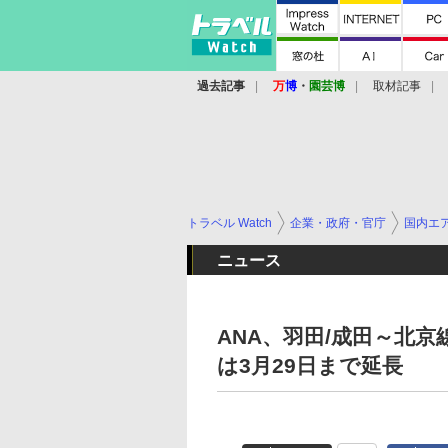
過去記事
万
博
・
園芸博
取材記事
トラベル Watch
企業・政府・官庁
国内エ
ニュース
ANA、羽田/成田～北京
は3月29日まで延長