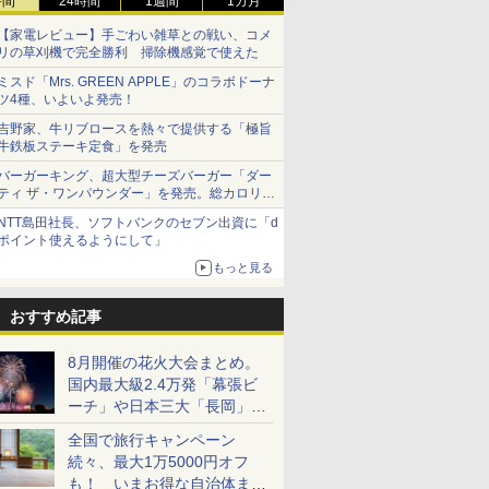
時間
24時間
1週間
1カ月
【家電レビュー】手ごわい雑草との戦い、コメ
リの草刈機で完全勝利 掃除機感覚で使えた
ミスド「Mrs. GREEN APPLE」のコラボドーナ
ツ4種、いよいよ発売！
吉野家、牛リブロースを熱々で提供する「極旨
牛鉄板ステーキ定食」を発売
バーガーキング、超大型チーズバーガー「ダー
ティ ザ・ワンパウンダー」を発売。総カロリー
約1656kcal、総重量約527g！
NTT島田社長、ソフトバンクのセブン出資に「d
ポイント使えるようにして」
もっと見る
おすすめ記事
8月開催の花火大会まとめ。
国内最大級2.4万発「幕張ビ
ーチ」や日本三大「長岡」な
ど大型イベント目白押し！
全国で旅行キャンペーン
続々、最大1万5000円オフ
も！ いまお得な自治体まと