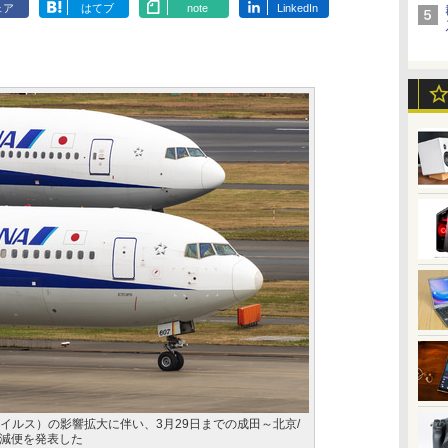
ェア
はてブ
note
LinkedIn
イルス）の影響拡大に伴い、3月29日までの成田～北京/
減便を発表した