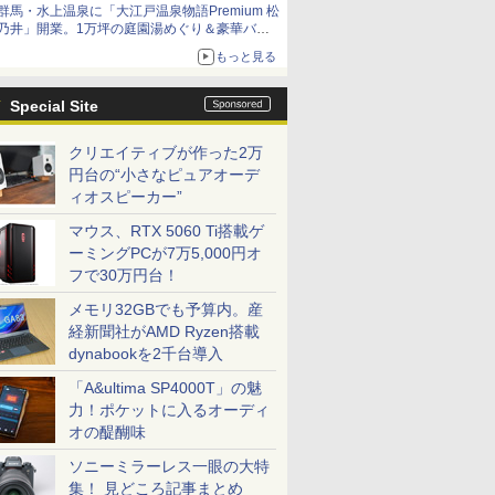
群馬・水上温泉に「大江戸温泉物語Premium 松
乃井」開業。1万坪の庭園湯めぐり＆豪華バイ
キングを体験してきた！
もっと見る
Special Site
クリエイティブが作った2万
円台の“小さなピュアオーデ
ィオスピーカー”
マウス、RTX 5060 Ti搭載ゲ
ーミングPCが7万5,000円オ
フで30万円台！
メモリ32GBでも予算内。産
経新聞社がAMD Ryzen搭載
dynabookを2千台導入
「A&ultima SP4000T」の魅
力！ポケットに入るオーディ
オの醍醐味
ソニーミラーレス一眼の大特
集！ 見どころ記事まとめ