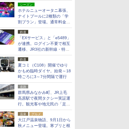
シーズン
ホテルニューオータニ幕張、
ナイトプールに2種類の「学
割プラン」登場。通常料金の
およそ半額でお得に夜活
鉄道
「EXサービス」と「e5489」
が連携。ログイン不要で相互
遷移、JR3社の新幹線・特急
予約をアプリで一括確認
鉄道
夏コミ（C108）開催でゆり
かもめ臨時ダイヤ。始発～18
時ごろに3～7分間隔で運行
道路
群馬県みなかみ町、JR上毛
高原駅で夜間タクシー実証運
行。観光客や地元民の「足が
ない」課題解消へ、木金土に
温泉
グルメ
2台体制
大江戸温泉物語、9月1日から
秋メニュー登場。寒ブリと根