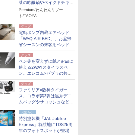
菜の吟醸鍋やベイクドチキ
ン、ショコラ＆栗スイーツも
Premium/わんわんリゾー
食べ放題に
ト/TAOYA
グッズ
電動ポンプ内蔵エアベッド
「WAQ AIR BED」、お盆帰
省シーズンの来客用ベッドに
も。使用後は収納バッグでコ
グッズ
ンパクトに保管
ペン先を変えずに紙とiPadに
使える2WAYスタイラスペ
ン。エレコム×ゼブラの共同
開発
グッズ
ファミリア×阪神タイガー
ス、コラボ第3弾は黒系デニ
ムバッグやサコッシュなど6
点。8月21日オンラインスト
お出かけ
アで発売
特別塗装機「JAL Jubilee
Express」就航地にTDS25周
年のフォトスポットが登場。