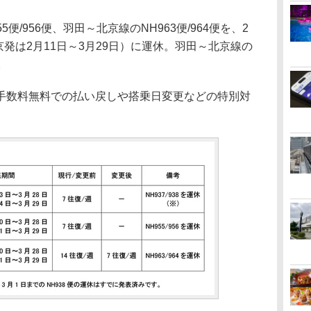
/956便、羽田～北京線のNH963便/964便を、2
京発は2月11日～3月29日）に運休。羽田～北京線の
。
数料無料での払い戻しや搭乗日変更などの特別対