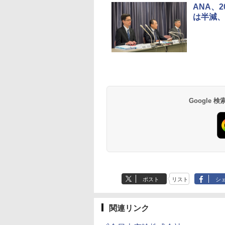
ANA、
は半減、
草津温泉 ホテル櫻
品川プリンスホテル
グランドニッコー東
海のサウナ＆スパ
東京ドームホテル
シェラトン・グラン
井
京ベイ 舞浜
オールインクルーシ
デ・トーキョーベ
7,037円～
7,980円～
ブ 島原温泉ホテル
イ・ホテル
14,300円～
6,800円～
南風楼
10,450円～
7,950円～
Google
ポスト
リスト
シ
関連リンク