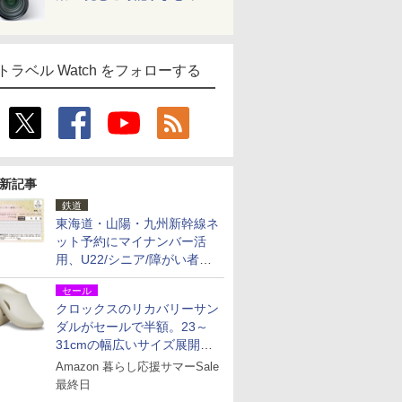
トラベル Watch をフォローする
新記事
鉄道
東海道・山陽・九州新幹線ネ
ット予約にマイナンバー活
用、U22/シニア/障がい者割
を9月15日から発売
セール
クロックスのリカバリーサン
ダルがセールで半額。23～
31cmの幅広いサイズ展開、
独自のクッション素材を採用
Amazon 暮らし応援サマーSale
最終日