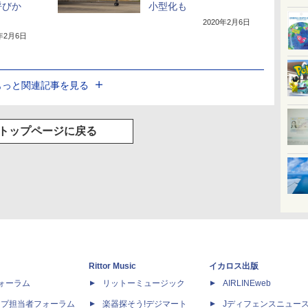
呼びか
小型化も
2020年2月6日
0年2月6日
もっと関連記事を見る
トップページに戻る
Rittor Music
イカロス出版
dフォーラム
リットーミュージック
AIRLINEweb
ップ担当者フォーラム
楽器探そう!デジマート
Jディフェンスニュー