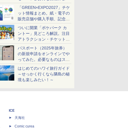
め
「GREEN×EXPO2027」チケ
ット情報まとめ。紙・電子の
販売店舗や購入手順、記念チ
ケットも解説
ついに開業「ポケパーク カ
ントー」見どころ解説。注目
アトラクション・チケット手
配・来場前に必要な準備は？
パスポート（2025年旅券）
の新規申請をオンラインでや
ってみた。必要なものはスマ
ホとマイナカードのみ
はじめてのハワイ旅行ガイド
～せっかく行くなら隣島の秘
境も楽しみたい！～
ICE
天海社
ス
Comic curea