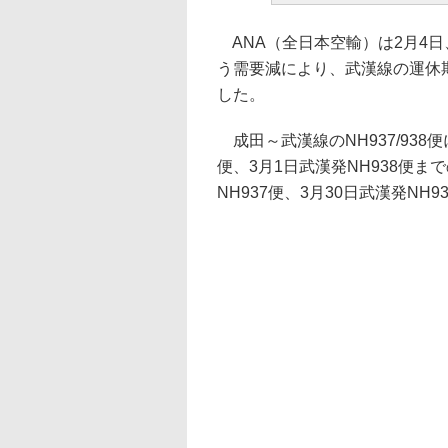
ANA（全日本空輸）は2月4
う需要減により、武漢線の運休
した。
成田～武漢線のNH937/938便
便、3月1日武漢発NH938便ま
NH937便、3月30日武漢発NH