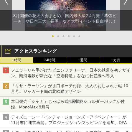
8月開催の花火大会まとめ。国内最大級2.4万発「幕張ビ
ーチ」や日本三大「長岡」など大型イベント目白押し！
●
●
●
●
●
●
アクセスランキング
1時間
24時間
1週間
1カ月
フェラーリを手がけたピニンファリーナ、日本の鉄道を初デザイ
ン。南海電鉄が新たな「空港特急」をなにわ筋線へ導入
「リサ・ラーソン」がま口ポーチ付録、大人のおしゃれ手帖 10
月号。ジャカード織の北欧猫デザイン
本日発売「シャカ」じゃばら式4層収納ショルダーバッグが付
録、MonoMax 9月号
ディズニーシー「インディ・ジョーンズ・アドベンチャー」が
11月末に運営再開。プロジェクションマッピングを追加、DPA
は1500円