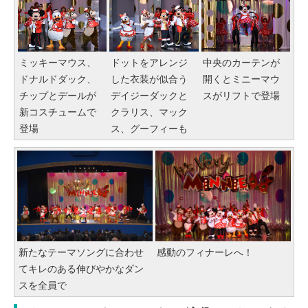
ミッキーマウス、
ドットをアレンジ
中央のカーテンが
ドナルドダック、
した衣装が似合う
開くとミニーマウ
チップとデールが
デイジーダックと
スがリフトで登場
新コスチュームで
クラリス、マック
登場
ス、グーフィーも
新たなテーマソングに合わせ
感動のフィナーレへ！
てキレのある伸びやかなダン
スを全員で