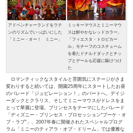
アドベンチャーランドをラテ
ミッキーマウスとミニーマウ
ンのリズムでいっぱいにした
スは鮮やかなレッドカラー。
「ミニー・オー！ ミニー」
「フィエスタ・トロピカー
ル」モチーフのコスチューム
を着たドナルドダックとチッ
プとデールも応援に駆けつけ
た
ロマンティックなスタイルと雰囲気にステージがさま
変わりすると続いては、開園25周年にスタートしたお昼
のパレード「ジュビレーション！」のパートへ。デイジ
ーダックとクラリス、そしてミニーマウスがドレスをま
とって華麗に登場。プリンセスをテーマにしたパレード
「ディズニー・プリンセス・プロセッション“ブーケ・オ
ブ・ラブ”」、2007年春に開催されたスペシャルプログ
ラム「ミニーのティアラ・オブ・ドリーム」では優雅な