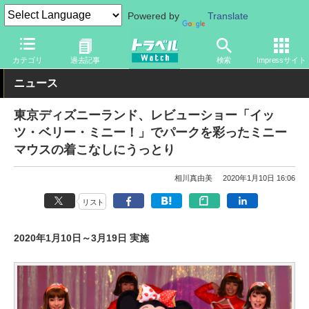
Powered by
Translate
トラベル Watch
旅の情報
観光地
ディズニーリゾート
カテゴリ
過去記事
検索
Impressサイト
ニュース
東京ディズニーランド、レビューショー「イッ
ツ・ベリー・ミニー！」でパークを彩ったミニー
マウスの着こなしにうっとり
相川真由美
2020年1月10日 16:06
リスト
2020年1月10日～3月19日 実施