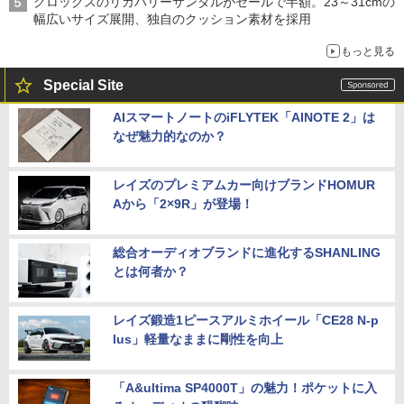
クロックスのリカバリーサンダルがセールで半額。23～31cmの
幅広いサイズ展開、独自のクッション素材を採用
もっと見る
Special Site
AIスマートノートのiFLYTEK「AINOTE 2」は
なぜ魅力的なのか？
レイズのプレミアムカー向けブランドHOMUR
Aから「2×9R」が登場！
総合オーディオブランドに進化するSHANLING
とは何者か？
レイズ鍛造1ピースアルミホイール「CE28 N-p
lus」軽量なままに剛性を向上
「A&ultima SP4000T」の魅力！ポケットに入