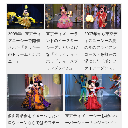
2009年に東京ディ
東京ディズニーラ
2007年から東京デ
ズニーシーで開催
ンドのイースター
ィズニーシーの夏
された「ミッキー
シーズンといえば
の夜のアラビアン
のドリームカンパ
な「ヒッピティ・
コーストを熱狂の
ニー」
ホッピティ・スプ
渦にした「ボンフ
リングタイム」
ァイアーダンス」
仮面舞踏会をイメージしたハ
東京ディズニーシーお昼のハ
ロウィーンならではのステー
ーバーショー「レジェンド・