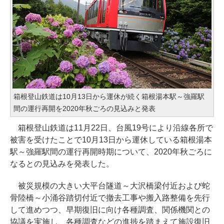
箱根登山鉄道は10月13日から運休が続く箱根湯本駅～強羅駅
間の運行再開を2020年秋ごろの見込みと発表
箱根登山鉄道は11月22日、台風19号により沿線各所で
被害を受けたことで10月13日から運休している箱根湯本
駅～強羅駅間の運行再開時期について、2020年秋ごろに
なるとの見込みを発表した。
被災規模の大きい大平台隧道～大沢橋梁付近および蛇
骨陸橋～小涌谷踏切付近で撤去工事や搬入路整備を先行
して進めつつ、早期復旧に向け各種調査、関係機関との
協議を実施し、各種調査などの進捗を踏まえて施設復旧