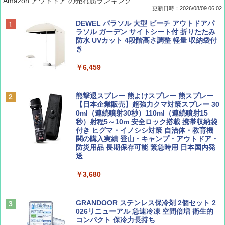
Amazon アウトドア の売れ筋ランキング
更新日時：2026/08/09 06:02
BE-PAL(ビ-パル) 2026年 9 月号【特別付録:
地球の歩き方 スター・ウォーズ
[キャンパーズコレクション 山善] ポップアッ
DEWEL パラソル 大型 ビーチ アウトドアパ
SOTO ミニマル"旅"財布 ランダム2種】
プテント 傘みたいに広げて畳める パッとサ
ラソル ガーデン サイトシート付 折りたたみ
ッとサンシェード キューブ フルクローズ メ
防水 UVカット 4段階高さ調整 軽量 収納袋付
￥2,695
ッシュ 簡単設置 ワンタッチテント キャンプ
き
￥1,500
&ハイキング カーキ PATC-150(KH)
￥6,459
￥6,830
ディズニーファン ２０２６年 ９月号 [雑
A09 地球の歩き方 イタリア 2026～2027 地
誌] (ＤＩＳＮＥＹ ＦＡＮ)
球の歩き方A ヨーロッパ
熊撃退スプレー 熊よけスプレー 熊スプレー
PYKES PEAK (パイクスピーク) 着替えテン
【日本企業販売】超強力クマ対策スプレー 30
ト プライバシー テント 【中が透けない】 1
0ml（連続噴射30秒）110ml（連続噴射15
￥713
￥2,479
人用 折りたたみ 防災グッズ 災害用トイレ ビ
秒）射程5～10m 安全ロック搭載 携帯収納袋
ーチ ピクニック ポップアップテント 携帯 簡
付き ヒグマ・イノシシ対策 自治体・教育機
易 トイレテント (グレー)
関の購入実績 登山・キャンプ・アウトドア・
防災用品 長期保存可能 緊急時用 日本国内発
山と溪谷 2026年8月号「南アルプス大全」
D40 地球の歩き方 チェンマイ タイ北部の魅
送
￥4,980
力的な町 2026～2027 地球の歩き方D アジア
￥1,540
￥3,680
￥2,079
ENDLESS BASE 《めざましテレビで紹介》
テント ワンタッチ RENEW 幅200 2-3人用 43
500002(88859)
GRANDOOR ステンレス保冷剤 2個セット 2
026リニューアル 急速冷凍 空間倍増 衛生的
Coyote No.89 特集 星野道夫 夢見る旅
A26 地球の歩き方 チェコ ポーランド スロヴ
コンパクト 保冷力長持ち
ァキア 2026～2027 地球の歩き方A ヨーロッ
￥5,999