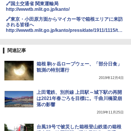
🔗国土交通省 関東運輸局
http://wwwtb.mlit.go.jp/kanto/
🔗東京・小田原方面からマイカー等で箱根エリアに来訪
される皆様へ
http://wwwtb.mlit.go.jp/kanto/press/date/1911/1115/tk_
p191115.pdf
関連記事
箱根 駒ヶ岳ロープウェー、「部分日食」
観測の特別運行
2019年12月4日
上田電鉄、別所線 上田駅～城下駅の再開
は2021年春ごろを目標に。千曲川橋梁崩
落の影響
2019年11月25日
台風19号で被災した箱根登山鉄道の箱根