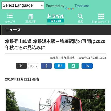
Powered by
Translate
トラベル Watch
地域
国内旅行
関東
カテゴリ
過去記事
検索
Impressサイト
ニュース
箱根登山鉄道 箱根湯本駅～強羅駅間の再開は2020
年秋ごろの見込みに
編集部：多和田新也
2019年11月22日 16:13
リスト
2019年11月22日 発表