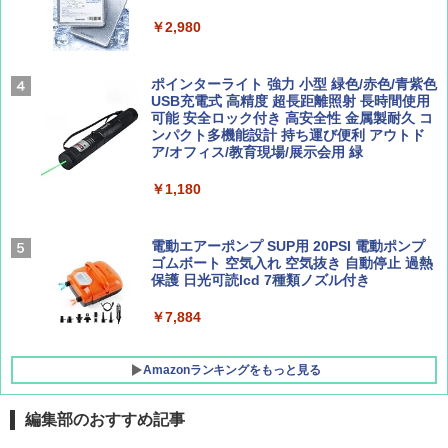
パ
￥1,540
￥2,980
￥2,277
[キャンパーズコレクション 山善] 傘みたいに
広げるだけ パッとサッとテント ブラックコ
ーティング フルクローズ メッシュ 3-4人用
ポインターライト 強力 小型 緑色/赤色/青紫色
簡単設置 ポップアップテント エクルベージ
USB充電式 高精度 超長距離照射 長時間使用
AIRLINE（エアライン）2026年9月号【特
新しい日本地理 地図・統計・移動から読み
ュ(BC仕様) PATC-150B(EB)
可能 安全ロック付き 高安全性 金属製耐久 コ
集】ボーイング110周年を祝して！
解く (講談社現代新書)
ンパクト多機能設計 持ち運び便利 アウトド
ア/オフィス/教育現場/展示会用 緑
￥9,990
￥1,760
￥1,540
￥1,180
[キャンパーズコレクション 山善] 傘みたいに
広げるだけ パッとサッとテント キューブワ
イド ブラックコーティング フルクローズ メ
電動エアーポンプ SUP用 20PSI 電動ポンプ
ッシュ 4人用 簡単設置 ポップアップテント P
ゴムボート 空気入れ 空気抜き 自動停止 過熱
ATCW-150B エクルベージュ
保護 日光可読lcd 7種類ノズル付き
￥-
￥7,884
Amazonランキングをもっと見る
編集部のおすすめ記事